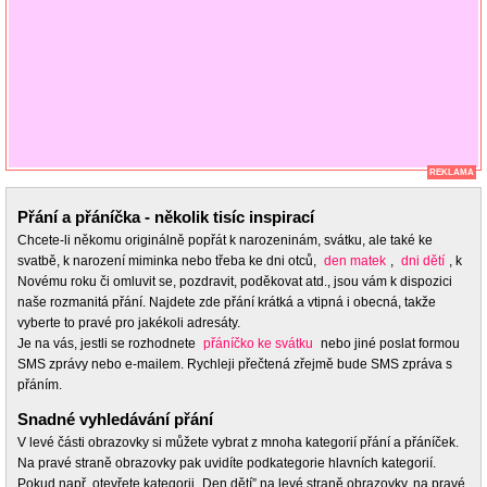
REKLAMA
Přání a přáníčka - několik tisíc inspirací
Chcete-li někomu originálně popřát k narozeninám, svátku, ale také ke
svatbě, k narození miminka nebo třeba ke dni otců,
den matek
,
dni dětí
, k
Novému roku či omluvit se, pozdravit, poděkovat atd., jsou vám k dispozici
naše rozmanitá přání. Najdete zde přání krátká a vtipná i obecná, takže
vyberte to pravé pro jakékoli adresáty.
Je na vás, jestli se rozhodnete
přáníčko ke svátku
nebo jiné poslat formou
SMS zprávy nebo e-mailem. Rychleji přečtená zřejmě bude SMS zpráva s
přáním.
Snadné vyhledávání přání
V levé části obrazovky si můžete vybrat z mnoha kategorií přání a přáníček.
Na pravé straně obrazovky pak uvidíte podkategorie hlavních kategorií.
Pokud např. otevřete kategorii „Den dětí” na levé straně obrazovky, na pravé