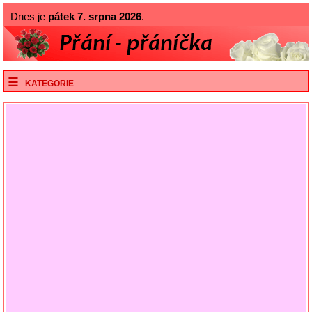
Dnes je
pátek 7. srpna 2026
.
KATEGORIE