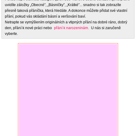
uvidíte záložky „Obecné”, „Básničky”, „Krátké”... snadno si tak zobrazíte
přesně taková přáníčka, která hledáte. A dokonce můžete přidat své vlastní
přání, pokud vás skládání básní a veršování baví.
Netrapte se vymýšlením originálních a vtipných přání na dobré ráno, dobrý
den, přání k nové práci nebo
přání k narozeninám.
U nás si zaručeně
vyberte.