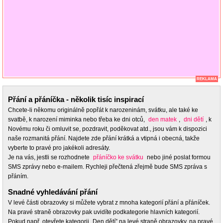
REKLAMA
Přání a přáníčka - několik tisíc inspirací
Chcete-li někomu originálně popřát k narozeninám, svátku, ale také ke
svatbě, k narození miminka nebo třeba ke dni otců,
den matek
,
dni dětí
, k
Novému roku či omluvit se, pozdravit, poděkovat atd., jsou vám k dispozici
naše rozmanitá přání. Najdete zde přání krátká a vtipná i obecná, takže
vyberte to pravé pro jakékoli adresáty.
Je na vás, jestli se rozhodnete
přáníčko ke svátku
nebo jiné poslat formou
SMS zprávy nebo e-mailem. Rychleji přečtená zřejmě bude SMS zpráva s
přáním.
Snadné vyhledávání přání
V levé části obrazovky si můžete vybrat z mnoha kategorií přání a přáníček.
Na pravé straně obrazovky pak uvidíte podkategorie hlavních kategorií.
Pokud např. otevřete kategorii „Den dětí” na levé straně obrazovky, na pravé