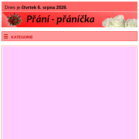
Dnes je
čtvrtek 6. srpna 2026
.
KATEGORIE