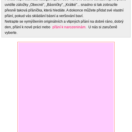
uvidíte záložky „Obecné”, „Básničky”, „Krátké”... snadno si tak zobrazíte
přesně taková přáníčka, která hledáte. A dokonce můžete přidat své vlastní
přání, pokud vás skládání básní a veršování baví.
Netrapte se vymýšlením originálních a vtipných přání na dobré ráno, dobrý
den, přání k nové práci nebo
přání k narozeninám.
U nás si zaručeně
vyberte.