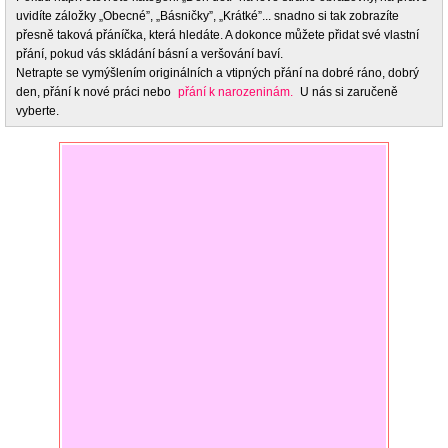
uvidíte záložky „Obecné”, „Básničky”, „Krátké”... snadno si tak zobrazíte
přesně taková přáníčka, která hledáte. A dokonce můžete přidat své vlastní
přání, pokud vás skládání básní a veršování baví.
Netrapte se vymýšlením originálních a vtipných přání na dobré ráno, dobrý
den, přání k nové práci nebo
přání k narozeninám.
U nás si zaručeně
vyberte.