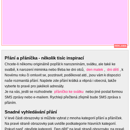
REKLAMA
Přání a přáníčka - několik tisíc inspirací
Chcete-li někomu originálně popřát k narozeninám, svátku, ale také ke
svatbě, k narození miminka nebo třeba ke dni otců,
den matek
,
dni dětí
, k
Novému roku či omluvit se, pozdravit, poděkovat atd., jsou vám k dispozici
naše rozmanitá přání. Najdete zde přání krátká a vtipná i obecná, takže
vyberte to pravé pro jakékoli adresáty.
Je na vás, jestli se rozhodnete
přáníčko ke svátku
nebo jiné poslat formou
SMS zprávy nebo e-mailem. Rychleji přečtená zřejmě bude SMS zpráva s
přáním.
Snadné vyhledávání přání
V levé části obrazovky si můžete vybrat z mnoha kategorií přání a přáníček.
Na pravé straně obrazovky pak uvidíte podkategorie hlavních kategorií.
Pokud např. otevřete kategorii „Den dětí” na levé straně obrazovky, na pravé