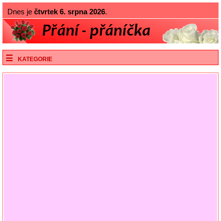
Dnes je
čtvrtek 6. srpna 2026
.
KATEGORIE