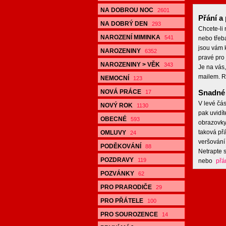
NA DOBROU NOC
2601
Přání a 
NA DOBRÝ DEN
293
Chcete-li
NAROZENÍ MIMINKA
541
nebo třeb
jsou vám k
NAROZENINY
6352
pravé pro 
NAROZENINY > VĚK
343
Je na vás,
mailem. R
NEMOCNÍ
123
NOVÁ PRÁCE
Snadné 
17
V levé čás
NOVÝ ROK
1130
pak uvidít
OBECNÉ
593
obrazovky,
taková přá
OMLUVY
24
veršování 
PODĚKOVÁNÍ
88
Netrapte s
POZDRAVY
119
nebo
přá
POZVÁNKY
62
PRO PRARODIČE
29
PRO PŘÁTELE
100
PRO SOUROZENCE
14