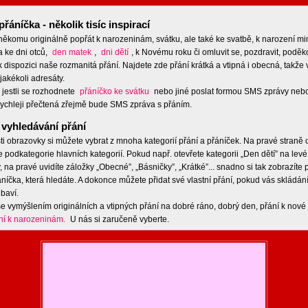
přáníčka - několik tisíc inspirací
 někomu originálně popřát k narozeninám, svátku, ale také ke svatbě, k narození m
a ke dni otců,
den matek
,
dni dětí
, k Novému roku či omluvit se, pozdravit, poděko
 dispozici naše rozmanitá přání. Najdete zde přání krátká a vtipná i obecná, takže 
jakékoli adresáty.
 jestli se rozhodnete
přáníčko ke svátku
nebo jiné poslat formou SMS zprávy nebo
ychleji přečtená zřejmě bude SMS zpráva s přáním.
vyhledávání přání
ti obrazovky si můžete vybrat z mnoha kategorií přání a přáníček. Na pravé straně
e podkategorie hlavních kategorií. Pokud např. otevřete kategorii „Den dětí” na levé
 na pravé uvidíte záložky „Obecné”, „Básničky”, „Krátké”... snadno si tak zobrazíte
níčka, která hledáte. A dokonce můžete přidat své vlastní přání, pokud vás skládán
baví.
e vymýšlením originálních a vtipných přání na dobré ráno, dobrý den, přání k nové 
ní k narozeninám.
U nás si zaručeně vyberte.