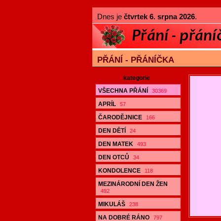
Dnes je
čtvrtek 6. srpna 2026
.
PŘÁNÍ - PŘÁNÍČKA
kategorie
VŠECHNA PŘÁNÍ
30369
APRÍL
57
ČARODĚJNICE
166
DEN DĚTÍ
24
DEN MATEK
493
DEN OTCŮ
34
KONDOLENCE
118
MEZINÁRODNÍ DEN ŽEN
492
MIKULÁŠ
238
NA DOBRÉ RÁNO
797