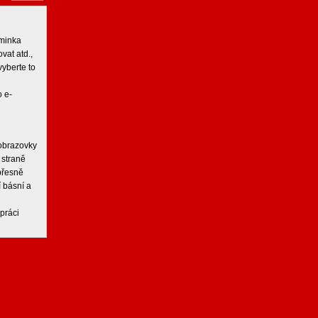
iminka
vat atd.,
vyberte to
 e-
 obrazovky
 straně
 přesně
í básní a
práci