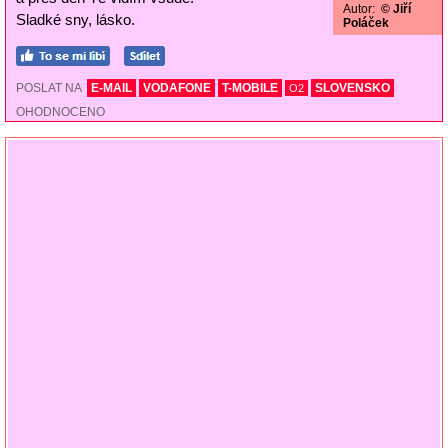
Autor:
© Jiří
Sladké sny, lásko.
Poláček
POSLAT NA
E-MAIL
VODAFONE
T-MOBILE
SLOVENSKO
O2
OHODNOCENO