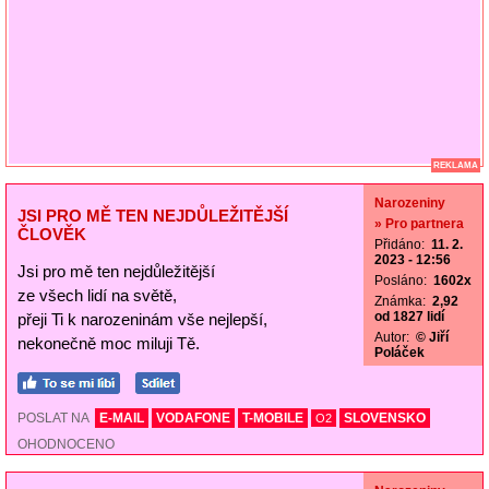
REKLAMA
Narozeniny
JSI PRO MĚ TEN NEJDŮLEŽITĚJŠÍ
» Pro partnera
ČLOVĚK
Přidáno:
11. 2.
2023 - 12:56
Jsi pro mě ten nejdůležitější
Posláno:
1602x
ze všech lidí na světě,
Známka:
2,92
od 1827 lidí
přeji Ti k narozeninám vše nejlepší,
Autor:
© Jiří
nekonečně moc miluji Tě.
Poláček
POSLAT NA
E-MAIL
VODAFONE
T-MOBILE
SLOVENSKO
O2
OHODNOCENO