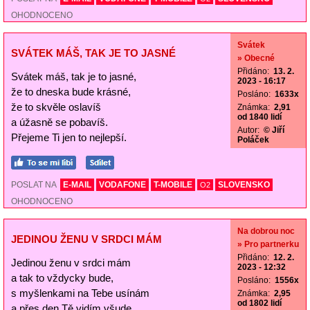
OHODNOCENO
Svátek
SVÁTEK MÁŠ, TAK JE TO JASNÉ
» Obecné
Přidáno:
13. 2.
Svátek máš, tak je to jasné,
2023 - 16:17
že to dneska bude krásné,
Posláno:
1633x
že to skvěle oslavíš
Známka:
2,91
od 1840 lidí
a úžasně se pobavíš.
Autor:
© Jiří
Přejeme Ti jen to nejlepší.
Poláček
POSLAT NA
E-MAIL
VODAFONE
T-MOBILE
SLOVENSKO
O2
OHODNOCENO
Na dobrou noc
JEDINOU ŽENU V SRDCI MÁM
» Pro partnerku
Přidáno:
12. 2.
Jedinou ženu v srdci mám
2023 - 12:32
a tak to vždycky bude,
Posláno:
1556x
s myšlenkami na Tebe usínám
Známka:
2,95
od 1802 lidí
a přes den Tě vidím všude.