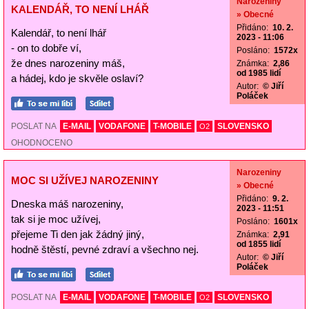
Narozeniny
KALENDÁŘ, TO NENÍ LHÁŘ
» Obecné
Přidáno:
10. 2.
Kalendář, to není lhář
2023 - 11:06
- on to dobře ví,
Posláno:
1572x
že dnes narozeniny máš,
Známka:
2,86
od 1985 lidí
a hádej, kdo je skvěle oslaví?
Autor:
© Jiří
Poláček
POSLAT NA
E-MAIL
VODAFONE
T-MOBILE
SLOVENSKO
O2
OHODNOCENO
Narozeniny
MOC SI UŽÍVEJ NAROZENINY
» Obecné
Přidáno:
9. 2.
Dneska máš narozeniny,
2023 - 11:51
tak si je moc užívej,
Posláno:
1601x
přejeme Ti den jak žádný jiný,
Známka:
2,91
od 1855 lidí
hodně štěstí, pevné zdraví a všechno nej.
Autor:
© Jiří
Poláček
POSLAT NA
E-MAIL
VODAFONE
T-MOBILE
SLOVENSKO
O2