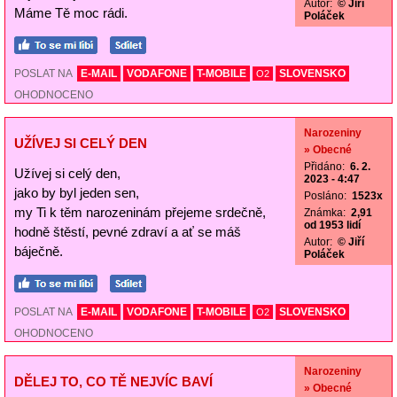
Autor:
© Jiří
Máme Tě moc rádi.
Poláček
POSLAT NA
E-MAIL
VODAFONE
T-MOBILE
SLOVENSKO
O2
OHODNOCENO
Narozeniny
UŽÍVEJ SI CELÝ DEN
» Obecné
Přidáno:
6. 2.
Užívej si celý den,
2023 - 4:47
jako by byl jeden sen,
Posláno:
1523x
my Ti k těm narozeninám přejeme srdečně,
Známka:
2,91
od 1953 lidí
hodně štěstí, pevné zdraví a ať se máš
Autor:
© Jiří
báječně.
Poláček
POSLAT NA
E-MAIL
VODAFONE
T-MOBILE
SLOVENSKO
O2
OHODNOCENO
Narozeniny
DĚLEJ TO, CO TĚ NEJVÍC BAVÍ
» Obecné