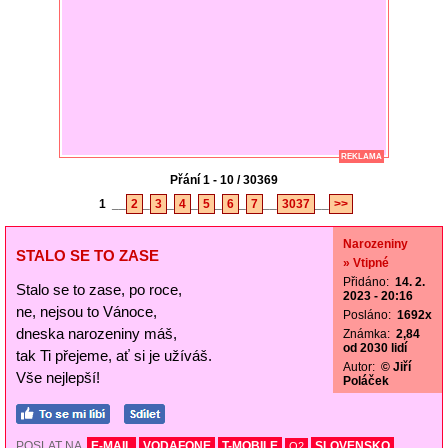
REKLAMA
Přání 1 - 10 / 30369
1
__
2
_
3
_
4
_
5
_
6
_
7
__
3037
__
>>
Narozeniny
STALO SE TO ZASE
» Vtipné
Přidáno:
14. 2.
Stalo se to zase, po roce,
2023 - 20:16
ne, nejsou to Vánoce,
Posláno:
1692x
dneska narozeniny máš,
Známka:
2,84
od 2030 lidí
tak Ti přejeme, ať si je užíváš.
Autor:
© Jiří
Vše nejlepší!
Poláček
POSLAT NA
E-MAIL
VODAFONE
T-MOBILE
SLOVENSKO
O2