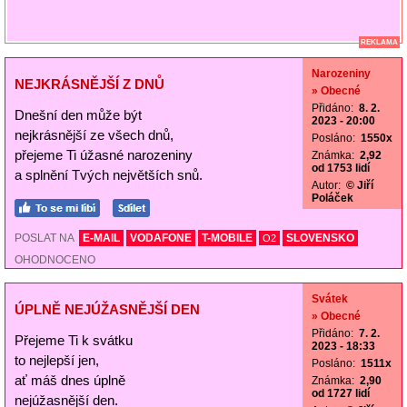
REKLAMA
Narozeniny
NEJKRÁSNĚJŠÍ Z DNŮ
» Obecné
Přidáno:
8. 2.
Dnešní den může být
2023 - 20:00
nejkrásnější ze všech dnů,
Posláno:
1550x
přejeme Ti úžasné narozeniny
Známka:
2,92
od 1753 lidí
a splnění Tvých největších snů.
Autor:
© Jiří
Poláček
POSLAT NA
E-MAIL
VODAFONE
T-MOBILE
SLOVENSKO
O2
OHODNOCENO
Svátek
ÚPLNĚ NEJÚŽASNĚJŠÍ DEN
» Obecné
Přidáno:
7. 2.
Přejeme Ti k svátku
2023 - 18:33
to nejlepší jen,
Posláno:
1511x
ať máš dnes úplně
Známka:
2,90
od 1727 lidí
nejúžasnější den.