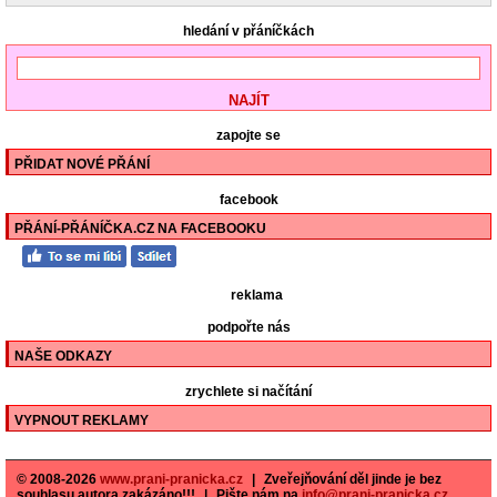
hledání v přáníčkách
zapojte se
PŘIDAT NOVÉ PŘÁNÍ
facebook
PŘÁNÍ-PŘÁNÍČKA.CZ NA FACEBOOKU
reklama
podpořte nás
NAŠE ODKAZY
zrychlete si načítání
VYPNOUT REKLAMY
© 2008-2026
www.prani-pranicka.cz
|
Zveřejňování děl jinde je bez
souhlasu autora zakázáno!!!
|
Pište nám na
info@prani-pranicka.cz