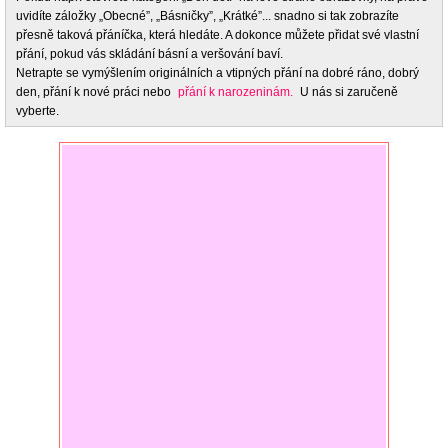
uvidíte záložky „Obecné”, „Básničky”, „Krátké”... snadno si tak zobrazíte
přesně taková přáníčka, která hledáte. A dokonce můžete přidat své vlastní
přání, pokud vás skládání básní a veršování baví.
Netrapte se vymýšlením originálních a vtipných přání na dobré ráno, dobrý
den, přání k nové práci nebo
přání k narozeninám.
U nás si zaručeně
vyberte.