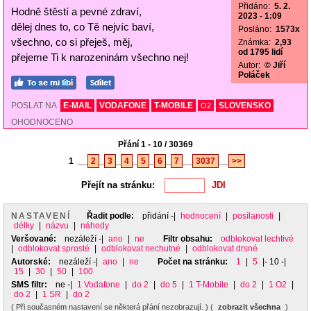
Přidáno:
5. 2.
Hodně štěstí a pevné zdraví,
2023 - 1:09
dělej dnes to, co Tě nejvíc baví,
Posláno:
1573x
všechno, co si přeješ, měj,
Známka:
2,93
od 1795 lidí
přejeme Ti k narozeninám všechno nej!
Autor:
© Jiří
Poláček
POSLAT NA
E-MAIL
VODAFONE
T-MOBILE
SLOVENSKO
O2
OHODNOCENO
Přání 1 - 10 / 30369
1
__
2
_
3
_
4
_
5
_
6
_
7
__
3037
__
>>
Přejít na stránku:
NASTAVENÍ
Řadit podle:
přidání
-|
hodnocení
|
posílanosti
|
délky
|
názvu
|
náhody
Veršované:
nezáleží
-|
ano
|
ne
Filtr obsahu:
odblokovat lechtivé
|
odblokovat sprosté
|
odblokovat nechutné
|
odblokovat drsné
Autorské:
nezáleží
-|
ano
|
ne
Počet na stránku:
1
|
5
|- 10 -|
15
|
30
|
50
|
100
SMS filtr:
ne
-|
1 Vodafone
|
do 2
|
do 5
|
1 T-Mobile
|
do 2
|
1 O2
|
do 2
|
1 SR
|
do 2
( Při současném nastavení se některá přání nezobrazují. ) (
zobrazit všechna
)