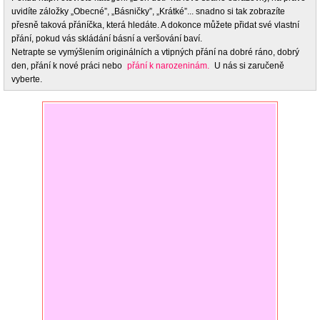
uvidíte záložky „Obecné”, „Básničky”, „Krátké”... snadno si tak zobrazíte
přesně taková přáníčka, která hledáte. A dokonce můžete přidat své vlastní
přání, pokud vás skládání básní a veršování baví.
Netrapte se vymýšlením originálních a vtipných přání na dobré ráno, dobrý
den, přání k nové práci nebo
přání k narozeninám.
U nás si zaručeně
vyberte.