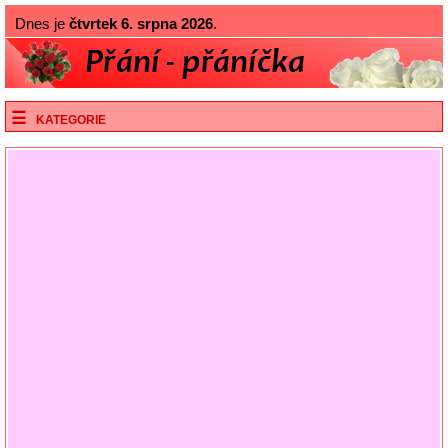
Dnes je
čtvrtek 6. srpna 2026
.
KATEGORIE