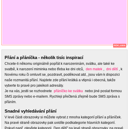
REKLAMA
Přání a přáníčka - několik tisíc inspirací
Chcete-li někomu originálně popřát k narozeninám, svátku, ale také ke
svatbě, k narození miminka nebo třeba ke dni otců,
den matek
,
dni dětí
, k
Novému roku či omluvit se, pozdravit, poděkovat atd., jsou vám k dispozici
naše rozmanitá přání. Najdete zde přání krátká a vtipná i obecná, takže
vyberte to pravé pro jakékoli adresáty.
Je na vás, jestli se rozhodnete
přáníčko ke svátku
nebo jiné poslat formou
SMS zprávy nebo e-mailem. Rychleji přečtená zřejmě bude SMS zpráva s
přáním.
Snadné vyhledávání přání
V levé části obrazovky si můžete vybrat z mnoha kategorií přání a přáníček.
Na pravé straně obrazovky pak uvidíte podkategorie hlavních kategorií.
Pokud např. otevřete kategorii „Den dětí” na levé straně obrazovky, na pravé