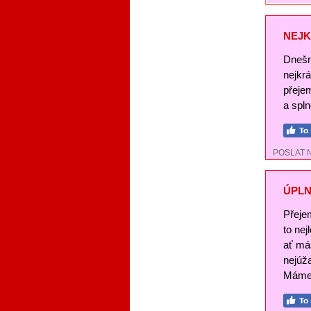
NEJK
Dnešn
nejkr
přeje
a spl
POSLAT 
ÚPLN
Přeje
to nej
ať má
nejúž
Máme 