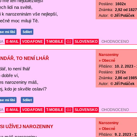
o mě ten nejdůležitější
Posláno:
1602x
ch lidí na světě,
Známka:
2,92 od 1827 
Ti k narozeninám vše nejlepší,
Autor:
© Jiří Poláček
ečně moc miluji Tě.
NA
E-MAIL
VODAFONE
T-MOBILE
SLOVENSKO
OHODNOCENO
O2
Narozeniny
NDÁŘ, TO NENÍ LHÁŘ
» Obecné
Přidáno:
10. 2. 2023 -
ář, to není lhář
Posláno:
1572x
o dobře ví,
Známka:
2,86 od 1985 
es narozeniny máš,
Autor:
© Jiří Poláček
j, kdo je skvěle oslaví?
NA
E-MAIL
VODAFONE
T-MOBILE
SLOVENSKO
OHODNOCENO
O2
Narozeniny
SI UŽÍVEJ NAROZENINY
» Obecné
Přidáno:
9. 2. 2023 - 
a máš narozeniny,