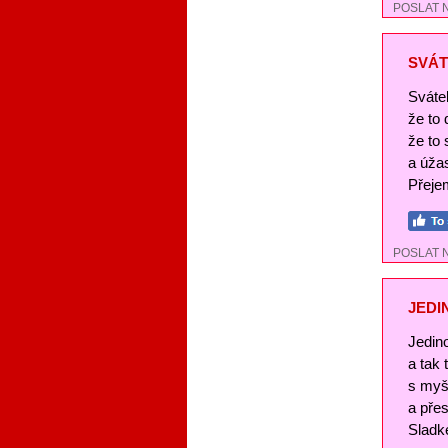
POSLAT 
SVÁT
Svátek
že to
že to 
a úža
Přejem
POSLAT 
JEDI
Jedin
a tak
s myš
a pře
Sladké