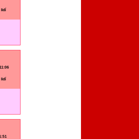
lidí
 11:06
lidí
11:51