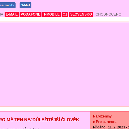
NA
E-MAIL
VODAFONE
T-MOBILE
SLOVENSKO
OHODNOCENO
O2
Narozeniny
PRO MĚ TEN NEJDŮLEŽITĚJŠÍ ČLOVĚK
» Pro partnera
Přidáno:
11. 2. 2023 -