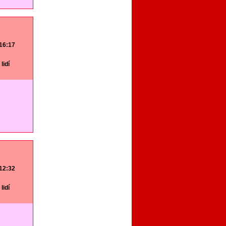
 16:17
lidí
 12:32
lidí