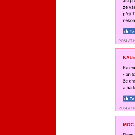
Jsi pr
ze vše
přeji 
nekon
POSLAT 
KALE
Kalend
- on t
že dn
a háde
POSLAT 
MOC 
Dnesk