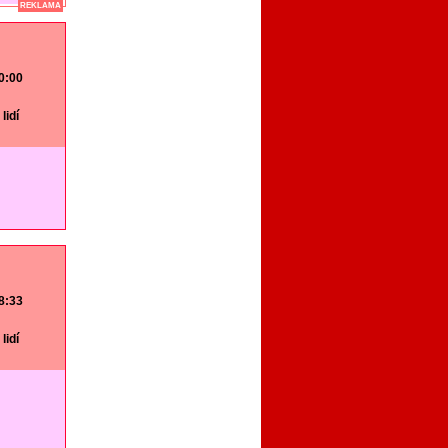
REKLAMA
20:00
lidí
18:33
lidí