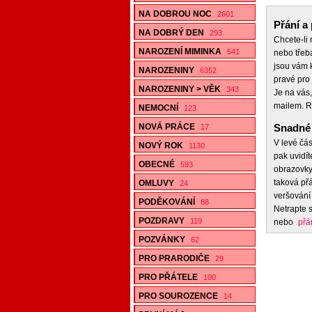
NA DOBROU NOC
2601
Přání a 
NA DOBRÝ DEN
293
Chcete-li
NAROZENÍ MIMINKA
541
nebo třeb
jsou vám k
NAROZENINY
6352
pravé pro 
NAROZENINY > VĚK
343
Je na vás,
mailem. R
NEMOCNÍ
123
NOVÁ PRÁCE
Snadné 
17
V levé čás
NOVÝ ROK
1130
pak uvidít
OBECNÉ
593
obrazovky,
taková přá
OMLUVY
24
veršování 
PODĚKOVÁNÍ
88
Netrapte s
POZDRAVY
119
nebo
přá
POZVÁNKY
62
PRO PRARODIČE
29
PRO PŘÁTELE
100
PRO SOUROZENCE
14