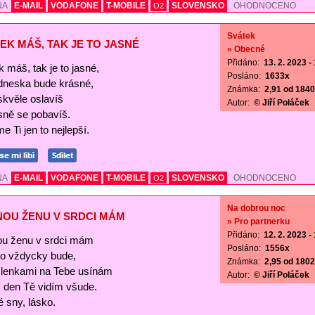
NA
E-MAIL
VODAFONE
T-MOBILE
SLOVENSKO
OHODNOCENO
O2
Svátek
EK MÁŠ, TAK JE TO JASNÉ
» Obecné
Přidáno:
13. 2. 2023 -
 máš, tak je to jasné,
Posláno:
1633x
 dneska bude krásné,
Známka:
2,91 od 1840 
skvěle oslavíš
Autor:
© Jiří Poláček
sně se pobavíš.
e Ti jen to nejlepší.
NA
E-MAIL
VODAFONE
T-MOBILE
SLOVENSKO
OHODNOCENO
O2
Na dobrou noc
NOU ŽENU V SRDCI MÁM
» Pro partnerku
Přidáno:
12. 2. 2023 -
ou ženu v srdci mám
Posláno:
1556x
 to vždycky bude,
Známka:
2,95 od 1802 
lenkami na Tebe usínám
Autor:
© Jiří Poláček
s den Tě vidím všude.
 sny, lásko.