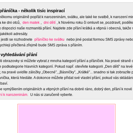
přáníčka - několik tisíc inspirací
 někomu originálně popřát k narozeninám, svátku, ale také ke svatbě, k narození m
a ke dni otců,
den matek
,
dni dětí
, k Novému roku či omluvit se, pozdravit, poděko
 dispozici naše rozmanitá přání. Najdete zde přání krátká a vtipná i obecná, takže 
jakékoli adresáty.
 jestli se rozhodnete
přáníčko ke svátku
nebo jiné poslat formou SMS zprávy nebo
ychleji přečtená zřejmě bude SMS zpráva s přáním.
vyhledávání přání
ti obrazovky si můžete vybrat z mnoha kategorií přání a přáníček. Na pravé straně
e podkategorie hlavních kategorií. Pokud např. otevřete kategorii „Den dětí” na levé
 na pravé uvidíte záložky „Obecné”, „Básničky”, „Krátké”... snadno si tak zobrazíte
níčka, která hledáte. A dokonce můžete přidat své vlastní přání, pokud vás skládán
baví.
e vymýšlením originálních a vtipných přání na dobré ráno, dobrý den, přání k nové 
ní k narozeninám.
U nás si zaručeně vyberte.