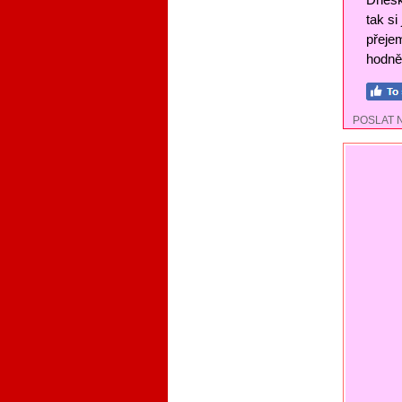
tak si
přejem
hodně 
POSLAT 