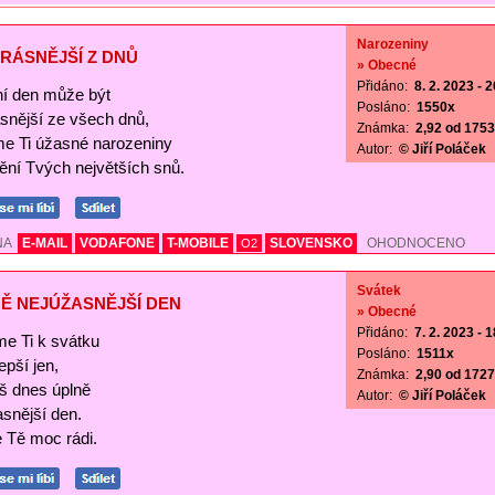
Narozeniny
RÁSNĚJŠÍ Z DNŮ
» Obecné
Přidáno:
8. 2. 2023 - 
í den může být
Posláno:
1550x
ásnější ze všech dnů,
Známka:
2,92 od 1753 
me Ti úžasné narozeniny
Autor:
© Jiří Poláček
nění Tvých největších snů.
NA
E-MAIL
VODAFONE
T-MOBILE
SLOVENSKO
OHODNOCENO
O2
Svátek
Ě NEJÚŽASNĚJŠÍ DEN
» Obecné
Přidáno:
7. 2. 2023 - 
me Ti k svátku
Posláno:
1511x
lepší jen,
Známka:
2,90 od 1727 
š dnes úplně
Autor:
© Jiří Poláček
asnější den.
Tě moc rádi.