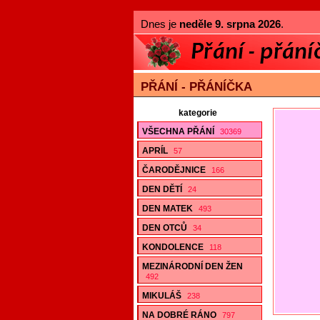
Dnes je
neděle 9. srpna 2026
.
PŘÁNÍ - PŘÁNÍČKA
kategorie
VŠECHNA PŘÁNÍ
30369
APRÍL
57
ČARODĚJNICE
166
DEN DĚTÍ
24
DEN MATEK
493
DEN OTCŮ
34
KONDOLENCE
118
MEZINÁRODNÍ DEN ŽEN
492
MIKULÁŠ
238
NA DOBRÉ RÁNO
797