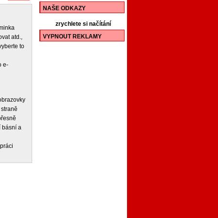
NAŠE ODKAZY
zrychlete si načítání
iminka
VYPNOUT REKLAMY
vat atd.,
vyberte to
 e-
 obrazovky
 straně
 přesně
í básní a
práci