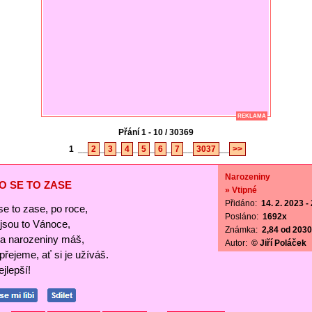
REKLAMA
Přání 1 - 10 / 30369
1
__
2
_
3
_
4
_
5
_
6
_
7
__
3037
__
>>
Narozeniny
O SE TO ZASE
» Vtipné
Přidáno:
14. 2. 2023 -
se to zase, po roce,
Posláno:
1692x
ejsou to Vánoce,
Známka:
2,84 od 2030 
a narozeniny máš,
Autor:
© Jiří Poláček
 přejeme, ať si je užíváš.
jlepší!