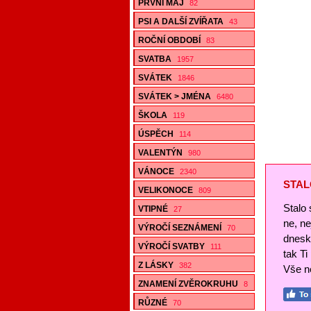
PRVNÍ MÁJ
82
PSI A DALŠÍ ZVÍŘATA
43
ROČNÍ OBDOBÍ
83
SVATBA
1957
SVÁTEK
1846
SVÁTEK > JMÉNA
6480
ŠKOLA
119
ÚSPĚCH
114
VALENTÝN
980
VÁNOCE
2340
STAL
VELIKONOCE
809
Stalo 
VTIPNÉ
27
ne, n
VÝROČÍ SEZNÁMENÍ
70
dnesk
VÝROČÍ SVATBY
111
tak Ti
Z LÁSKY
382
Vše ne
ZNAMENÍ ZVĚROKRUHU
8
RŮZNÉ
70