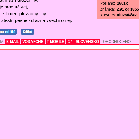
Posláno:
1601x
 je moc užívej,
Známka:
2,91 od 1855 
e Ti den jak žádný jiný,
Autor:
© Jiří Poláček
štěstí, pevné zdraví a všechno nej.
NA
E-MAIL
VODAFONE
T-MOBILE
SLOVENSKO
OHODNOCENO
O2