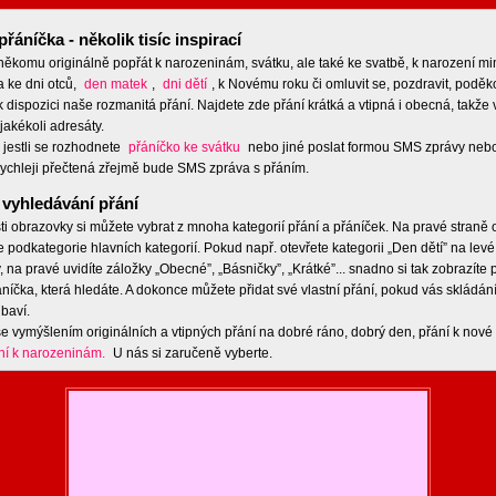
přáníčka - několik tisíc inspirací
 někomu originálně popřát k narozeninám, svátku, ale také ke svatbě, k narození m
a ke dni otců,
den matek
,
dni dětí
, k Novému roku či omluvit se, pozdravit, poděko
 dispozici naše rozmanitá přání. Najdete zde přání krátká a vtipná i obecná, takže 
jakékoli adresáty.
 jestli se rozhodnete
přáníčko ke svátku
nebo jiné poslat formou SMS zprávy nebo
ychleji přečtená zřejmě bude SMS zpráva s přáním.
vyhledávání přání
ti obrazovky si můžete vybrat z mnoha kategorií přání a přáníček. Na pravé straně
e podkategorie hlavních kategorií. Pokud např. otevřete kategorii „Den dětí” na levé
 na pravé uvidíte záložky „Obecné”, „Básničky”, „Krátké”... snadno si tak zobrazíte
níčka, která hledáte. A dokonce můžete přidat své vlastní přání, pokud vás skládán
baví.
e vymýšlením originálních a vtipných přání na dobré ráno, dobrý den, přání k nové 
ní k narozeninám.
U nás si zaručeně vyberte.