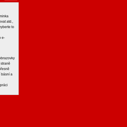
iminka
vat atd.,
vyberte to
 e-
 obrazovky
 straně
 přesně
í básní a
práci