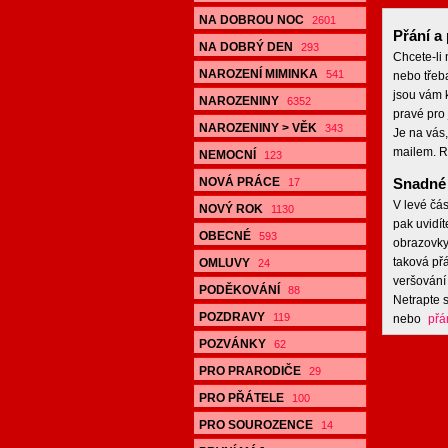
NA DOBROU NOC
2601
Přání a 
NA DOBRÝ DEN
293
Chcete-li
NAROZENÍ MIMINKA
541
nebo třeb
jsou vám k
NAROZENINY
6352
pravé pro 
NAROZENINY > VĚK
343
Je na vás,
mailem. R
NEMOCNÍ
123
NOVÁ PRÁCE
Snadné 
17
V levé čás
NOVÝ ROK
1130
pak uvidít
OBECNÉ
593
obrazovky,
taková přá
OMLUVY
24
veršování 
PODĚKOVÁNÍ
88
Netrapte s
POZDRAVY
119
nebo
přá
POZVÁNKY
62
PRO PRARODIČE
29
PRO PŘÁTELE
100
PRO SOUROZENCE
14