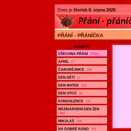
Dnes je
čtvrtek 6. srpna 2026
.
PŘÁNÍ - PŘÁNÍČKA
kategorie
VŠECHNA PŘÁNÍ
30369
APRÍL
57
ČARODĚJNICE
166
DEN DĚTÍ
24
DEN MATEK
493
DEN OTCŮ
34
KONDOLENCE
118
MEZINÁRODNÍ DEN ŽEN
492
MIKULÁŠ
238
NA DOBRÉ RÁNO
797