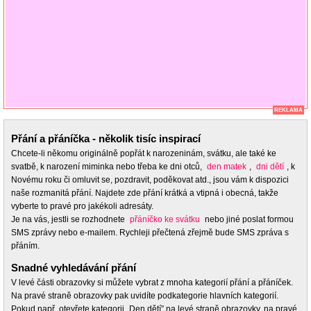
REKLAMA
Přání a přáníčka - několik tisíc inspirací
Chcete-li někomu originálně popřát k narozeninám, svátku, ale také ke
svatbě, k narození miminka nebo třeba ke dni otců,
den matek
,
dni dětí
, k
Novému roku či omluvit se, pozdravit, poděkovat atd., jsou vám k dispozici
naše rozmanitá přání. Najdete zde přání krátká a vtipná i obecná, takže
vyberte to pravé pro jakékoli adresáty.
Je na vás, jestli se rozhodnete
přáníčko ke svátku
nebo jiné poslat formou
SMS zprávy nebo e-mailem. Rychleji přečtená zřejmě bude SMS zpráva s
přáním.
Snadné vyhledávání přání
V levé části obrazovky si můžete vybrat z mnoha kategorií přání a přáníček.
Na pravé straně obrazovky pak uvidíte podkategorie hlavních kategorií.
Pokud např. otevřete kategorii „Den dětí” na levé straně obrazovky, na pravé