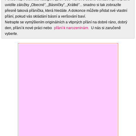
uvidíte záložky „Obecné”, „Básničky”, „Krátké”... snadno si tak zobrazíte
přesně taková přáníčka, která hledáte. A dokonce můžete přidat své vlastní
přání, pokud vás skládání básní a veršování baví.
Netrapte se vymýšlením originálních a vtipných přání na dobré ráno, dobrý
den, přání k nové práci nebo
přání k narozeninám.
U nás si zaručeně
vyberte.