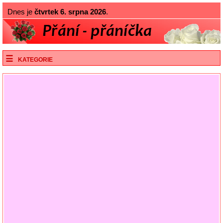
Dnes je
čtvrtek 6. srpna 2026
.
KATEGORIE