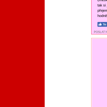
tak si
přejem
hodně 
POSLAT 