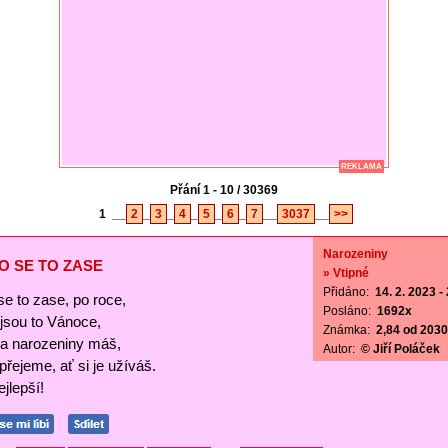
REKLAMA
Přání 1 - 10 / 30369
1
__
2
_
3
_
4
_
5
_
6
_
7
__
3037
__
>>
Narozeniny
O SE TO ZASE
» Vtipné
Přidáno:
14. 2. 2023 -
se to zase, po roce,
Posláno:
1692x
ejsou to Vánoce,
Známka:
2,84 od 2030 
a narozeniny máš,
Autor:
© Jiří Poláček
 přejeme, ať si je užíváš.
jlepší!