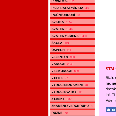
PRVNÍ MÁJ
82
PSI A DALŠÍ ZVÍŘATA
43
ROČNÍ OBDOBÍ
83
SVATBA
1957
SVÁTEK
1846
SVÁTEK > JMÉNA
6480
ŠKOLA
119
ÚSPĚCH
114
VALENTÝN
980
VÁNOCE
2340
STAL
VELIKONOCE
809
Stalo 
VTIPNÉ
27
ne, n
VÝROČÍ SEZNÁMENÍ
70
dnesk
VÝROČÍ SVATBY
111
tak Ti
Z LÁSKY
382
Vše ne
ZNAMENÍ ZVĚROKRUHU
8
RŮZNÉ
70