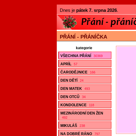
Dnes je
pátek 7. srpna 2026
.
PŘÁNÍ - PŘÁNÍČKA
kategorie
VŠECHNA PŘÁNÍ
30369
APRÍL
57
ČARODĚJNICE
166
DEN DĚTÍ
24
DEN MATEK
493
DEN OTCŮ
34
KONDOLENCE
118
MEZINÁRODNÍ DEN ŽEN
492
MIKULÁŠ
238
NA DOBRÉ RÁNO
797