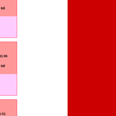
lidí
 11:06
lidí
11:51