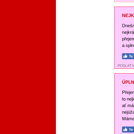
NEJK
Dnešn
nejkr
přeje
a spl
POSLAT 
ÚPLN
Přeje
to nej
ať má
nejúž
Máme 