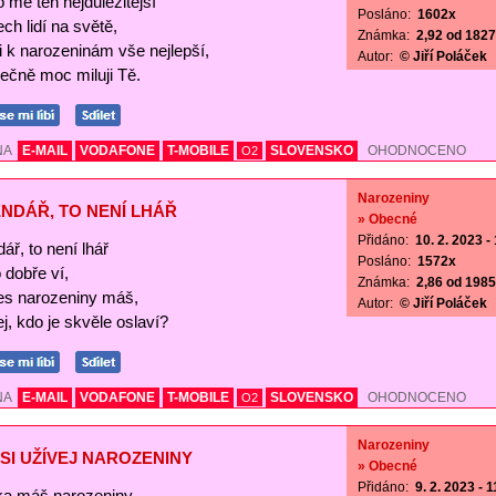
o mě ten nejdůležitější
Posláno:
1602x
ch lidí na světě,
Známka:
2,92 od 1827 
Ti k narozeninám vše nejlepší,
Autor:
© Jiří Poláček
ečně moc miluji Tě.
NA
E-MAIL
VODAFONE
T-MOBILE
SLOVENSKO
OHODNOCENO
O2
Narozeniny
NDÁŘ, TO NENÍ LHÁŘ
» Obecné
Přidáno:
10. 2. 2023 -
ář, to není lhář
Posláno:
1572x
o dobře ví,
Známka:
2,86 od 1985 
es narozeniny máš,
Autor:
© Jiří Poláček
j, kdo je skvěle oslaví?
NA
E-MAIL
VODAFONE
T-MOBILE
SLOVENSKO
OHODNOCENO
O2
Narozeniny
SI UŽÍVEJ NAROZENINY
» Obecné
Přidáno:
9. 2. 2023 - 
a máš narozeniny,