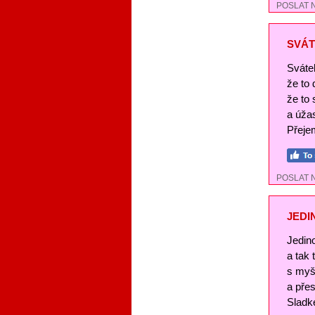
POSLAT 
SVÁT
Svátek
že to
že to 
a úža
Přejem
POSLAT 
JEDI
Jedin
a tak
s myš
a pře
Sladké