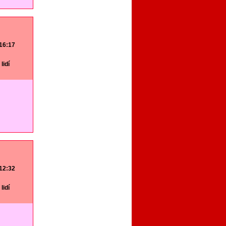
 16:17
lidí
 12:32
lidí