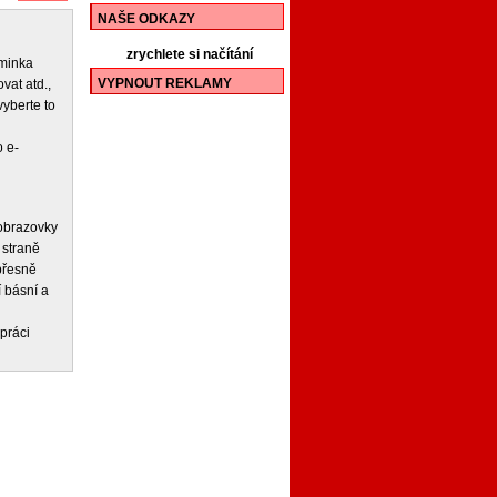
NAŠE ODKAZY
zrychlete si načítání
iminka
VYPNOUT REKLAMY
vat atd.,
vyberte to
 e-
 obrazovky
 straně
 přesně
í básní a
práci