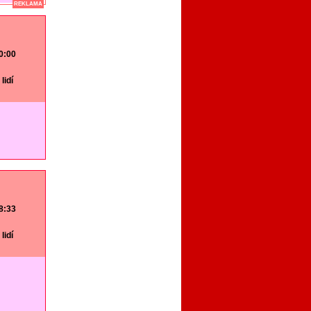
REKLAMA
20:00
lidí
18:33
lidí