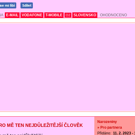
NA
E-MAIL
VODAFONE
T-MOBILE
SLOVENSKO
OHODNOCENO
O2
Narozeniny
PRO MĚ TEN NEJDŮLEŽITĚJŠÍ ČLOVĚK
» Pro partnera
Přidáno:
11. 2. 2023 -