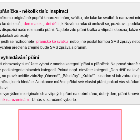
přáníčka - několik tisíc inspirací
 někomu originálně popřát k narozeninám, svátku, ale také ke svatbě, k narození m
a ke dni otců,
den matek
,
dni dětí
, k Novému roku či omluvit se, pozdravit, poděko
 dispozici naše rozmanitá přání. Najdete zde přání krátká a vtipná i obecná, takže 
jakékoli adresáty.
 jestli se rozhodnete
přáníčko ke svátku
nebo jiné poslat formou SMS zprávy nebo
ychleji přečtená zřejmě bude SMS zpráva s přáním.
vyhledávání přání
ti obrazovky si můžete vybrat z mnoha kategorií přání a přáníček. Na pravé straně
e podkategorie hlavních kategorií. Pokud např. otevřete kategorii „Den dětí” na levé
 na pravé uvidíte záložky „Obecné”, „Básničky”, „Krátké”... snadno si tak zobrazíte
níčka, která hledáte. A dokonce můžete přidat své vlastní přání, pokud vás skládán
baví.
e vymýšlením originálních a vtipných přání na dobré ráno, dobrý den, přání k nové 
ní k narozeninám.
U nás si zaručeně vyberte.