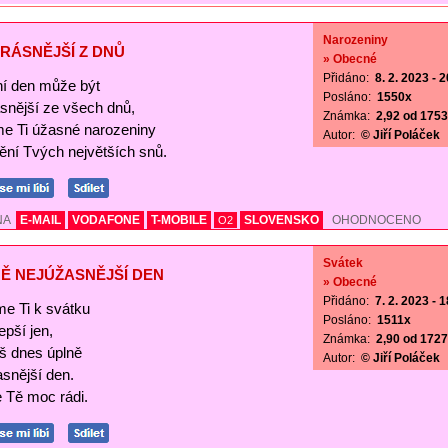
Narozeniny
RÁSNĚJŠÍ Z DNŮ
» Obecné
Přidáno:
8. 2. 2023 - 
í den může být
Posláno:
1550x
ásnější ze všech dnů,
Známka:
2,92 od 1753 
me Ti úžasné narozeniny
Autor:
© Jiří Poláček
nění Tvých největších snů.
NA
E-MAIL
VODAFONE
T-MOBILE
SLOVENSKO
OHODNOCENO
O2
Svátek
Ě NEJÚŽASNĚJŠÍ DEN
» Obecné
Přidáno:
7. 2. 2023 - 
me Ti k svátku
Posláno:
1511x
lepší jen,
Známka:
2,90 od 1727 
š dnes úplně
Autor:
© Jiří Poláček
asnější den.
Tě moc rádi.