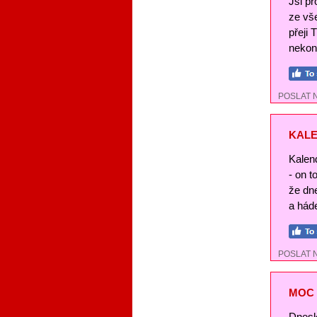
Jsi pr
ze vše
přeji 
nekon
POSLAT 
KALE
Kalend
- on t
že dn
a háde
POSLAT 
MOC 
Dnesk