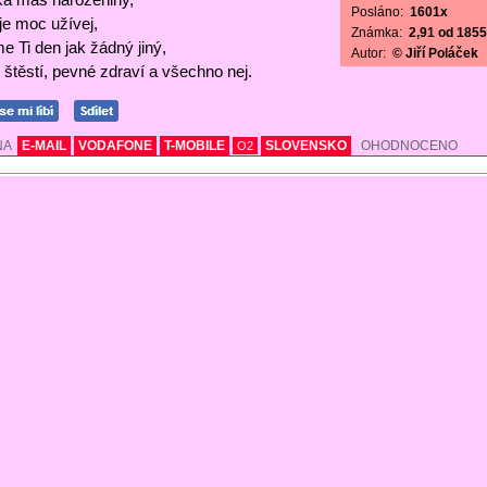
Posláno:
1601x
 je moc užívej,
Známka:
2,91 od 1855 
e Ti den jak žádný jiný,
Autor:
© Jiří Poláček
štěstí, pevné zdraví a všechno nej.
NA
E-MAIL
VODAFONE
T-MOBILE
SLOVENSKO
OHODNOCENO
O2