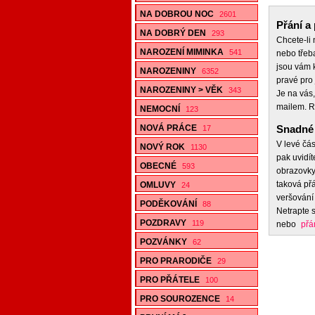
NA DOBROU NOC
2601
Přání a 
NA DOBRÝ DEN
293
Chcete-li
NAROZENÍ MIMINKA
541
nebo třeb
jsou vám k
NAROZENINY
6352
pravé pro 
NAROZENINY > VĚK
343
Je na vás,
mailem. R
NEMOCNÍ
123
NOVÁ PRÁCE
Snadné 
17
V levé čás
NOVÝ ROK
1130
pak uvidít
OBECNÉ
593
obrazovky,
taková přá
OMLUVY
24
veršování 
PODĚKOVÁNÍ
88
Netrapte s
POZDRAVY
119
nebo
přá
POZVÁNKY
62
PRO PRARODIČE
29
PRO PŘÁTELE
100
PRO SOUROZENCE
14