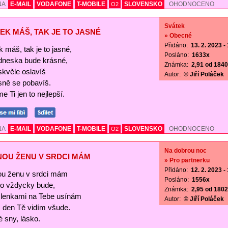
NA
E-MAIL
VODAFONE
T-MOBILE
SLOVENSKO
OHODNOCENO
O2
Svátek
EK MÁŠ, TAK JE TO JASNÉ
» Obecné
Přidáno:
13. 2. 2023 -
 máš, tak je to jasné,
Posláno:
1633x
 dneska bude krásné,
Známka:
2,91 od 1840 
skvěle oslavíš
Autor:
© Jiří Poláček
sně se pobavíš.
e Ti jen to nejlepší.
NA
E-MAIL
VODAFONE
T-MOBILE
SLOVENSKO
OHODNOCENO
O2
Na dobrou noc
NOU ŽENU V SRDCI MÁM
» Pro partnerku
Přidáno:
12. 2. 2023 -
ou ženu v srdci mám
Posláno:
1556x
 to vždycky bude,
Známka:
2,95 od 1802 
lenkami na Tebe usínám
Autor:
© Jiří Poláček
s den Tě vidím všude.
 sny, lásko.