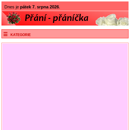
Dnes je
pátek 7. srpna 2026
.
KATEGORIE