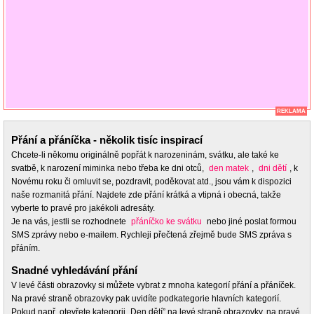
REKLAMA
Přání a přáníčka - několik tisíc inspirací
Chcete-li někomu originálně popřát k narozeninám, svátku, ale také ke
svatbě, k narození miminka nebo třeba ke dni otců,
den matek
,
dni dětí
, k
Novému roku či omluvit se, pozdravit, poděkovat atd., jsou vám k dispozici
naše rozmanitá přání. Najdete zde přání krátká a vtipná i obecná, takže
vyberte to pravé pro jakékoli adresáty.
Je na vás, jestli se rozhodnete
přáníčko ke svátku
nebo jiné poslat formou
SMS zprávy nebo e-mailem. Rychleji přečtená zřejmě bude SMS zpráva s
přáním.
Snadné vyhledávání přání
V levé části obrazovky si můžete vybrat z mnoha kategorií přání a přáníček.
Na pravé straně obrazovky pak uvidíte podkategorie hlavních kategorií.
Pokud např. otevřete kategorii „Den dětí” na levé straně obrazovky, na pravé