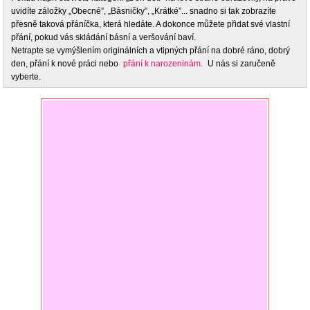
uvidíte záložky „Obecné”, „Básničky”, „Krátké”... snadno si tak zobrazíte
přesně taková přáníčka, která hledáte. A dokonce můžete přidat své vlastní
přání, pokud vás skládání básní a veršování baví.
Netrapte se vymýšlením originálních a vtipných přání na dobré ráno, dobrý
den, přání k nové práci nebo
přání k narozeninám.
U nás si zaručeně
vyberte.