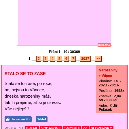
REKLAMA
Přání 1 - 10 / 30369
1
__
2
_
3
_
4
_
5
_
6
_
7
__
3037
__
>>
Narozeniny
STALO SE TO ZASE
» Vtipné
Přidáno:
14. 2.
Stalo se to zase, po roce,
2023 - 20:16
ne, nejsou to Vánoce,
Posláno:
1692x
dneska narozeniny máš,
Známka:
2,84
od 2030 lidí
tak Ti přejeme, ať si je užíváš.
Autor:
© Jiří
Vše nejlepší!
Poláček
POSLAT NA
E-MAIL
VODAFONE
T-MOBILE
SLOVENSKO
O2