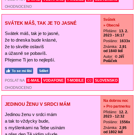
OHODNOCENO
Svátek
SVÁTEK MÁŠ, TAK JE TO JASNÉ
» Obecné
Přidáno:
13. 2.
Svátek máš, tak je to jasné,
2023 - 16:17
že to dneska bude krásné,
Posláno:
1633x
že to skvěle oslavíš
Známka:
2,91
od 1840 lidí
a úžasně se pobavíš.
Autor:
© Jiří
Přejeme Ti jen to nejlepší.
Poláček
POSLAT NA
E-MAIL
VODAFONE
T-MOBILE
SLOVENSKO
O2
OHODNOCENO
Na dobrou noc
JEDINOU ŽENU V SRDCI MÁM
» Pro partnerku
Přidáno:
12. 2.
Jedinou ženu v srdci mám
2023 - 12:32
a tak to vždycky bude,
Posláno:
1556x
s myšlenkami na Tebe usínám
Známka:
2,95
od 1802 lidí
a přes den Tě vidím všude.