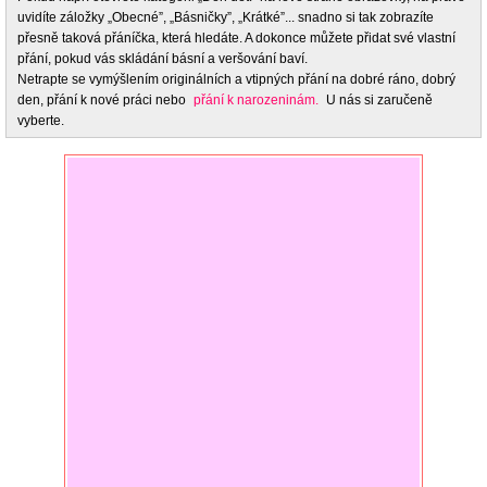
uvidíte záložky „Obecné”, „Básničky”, „Krátké”... snadno si tak zobrazíte
přesně taková přáníčka, která hledáte. A dokonce můžete přidat své vlastní
přání, pokud vás skládání básní a veršování baví.
Netrapte se vymýšlením originálních a vtipných přání na dobré ráno, dobrý
den, přání k nové práci nebo
přání k narozeninám.
U nás si zaručeně
vyberte.