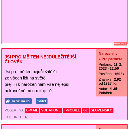
REKLAMA
Narozeniny
JSI PRO MĚ TEN NEJDŮLEŽITĚJŠÍ
» Pro partnera
ČLOVĚK
Přidáno:
11. 2.
2023 - 12:56
Jsi pro mě ten nejdůležitější
Posláno:
1602x
ze všech lidí na světě,
Známka:
2,92
od 1827 lidí
přeji Ti k narozeninám vše nejlepší,
Autor:
© Jiří
nekonečně moc miluji Tě.
Poláček
POSLAT NA
E-MAIL
VODAFONE
T-MOBILE
SLOVENSKO
O2
OHODNOCENO