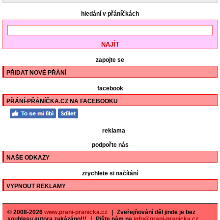
hledání v přáníčkách
zapojte se
PŘIDAT NOVÉ PŘÁNÍ
facebook
PŘÁNÍ-PŘÁNÍČKA.CZ NA FACEBOOKU
reklama
podpořte nás
NAŠE ODKAZY
zrychlete si načítání
VYPNOUT REKLAMY
© 2008-2026
www.prani-pranicka.cz
|
Zveřejňování děl jinde je bez
souhlasu autora zakázáno!!!
|
Pište nám na
info@prani-pranicka.cz