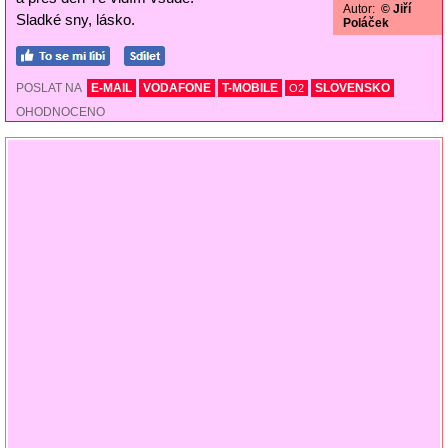
Autor:
© Jiří
Sladké sny, lásko.
Poláček
POSLAT NA
E-MAIL
VODAFONE
T-MOBILE
SLOVENSKO
O2
OHODNOCENO