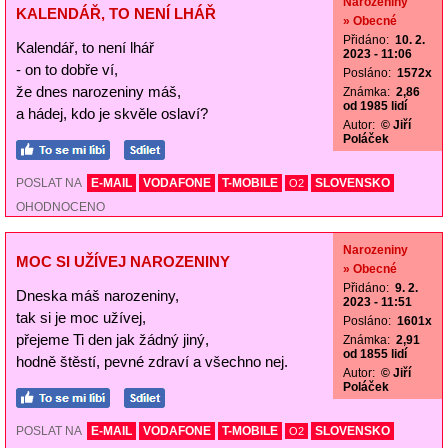
Narozeniny
KALENDÁŘ, TO NENÍ LHÁŘ
» Obecné
Přidáno:
10. 2.
Kalendář, to není lhář
2023 - 11:06
- on to dobře ví,
Posláno:
1572x
že dnes narozeniny máš,
Známka:
2,86
od 1985 lidí
a hádej, kdo je skvěle oslaví?
Autor:
© Jiří
Poláček
POSLAT NA
E-MAIL
VODAFONE
T-MOBILE
SLOVENSKO
O2
OHODNOCENO
Narozeniny
MOC SI UŽÍVEJ NAROZENINY
» Obecné
Přidáno:
9. 2.
Dneska máš narozeniny,
2023 - 11:51
tak si je moc užívej,
Posláno:
1601x
přejeme Ti den jak žádný jiný,
Známka:
2,91
od 1855 lidí
hodně štěstí, pevné zdraví a všechno nej.
Autor:
© Jiří
Poláček
POSLAT NA
E-MAIL
VODAFONE
T-MOBILE
SLOVENSKO
O2