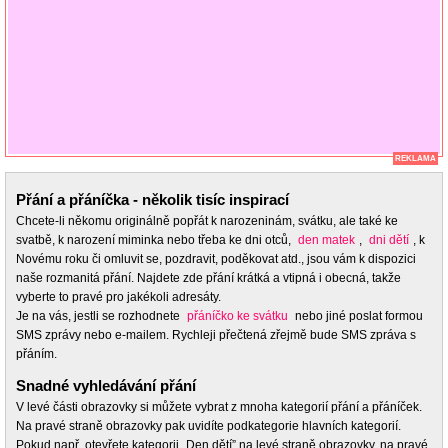
REKLAMA
Přání a přáníčka - několik tisíc inspirací
Chcete-li někomu originálně popřát k narozeninám, svátku, ale také ke
svatbě, k narození miminka nebo třeba ke dni otců,
den matek
,
dni dětí
, k
Novému roku či omluvit se, pozdravit, poděkovat atd., jsou vám k dispozici
naše rozmanitá přání. Najdete zde přání krátká a vtipná i obecná, takže
vyberte to pravé pro jakékoli adresáty.
Je na vás, jestli se rozhodnete
přáníčko ke svátku
nebo jiné poslat formou
SMS zprávy nebo e-mailem. Rychleji přečtená zřejmě bude SMS zpráva s
přáním.
Snadné vyhledávání přání
V levé části obrazovky si můžete vybrat z mnoha kategorií přání a přáníček.
Na pravé straně obrazovky pak uvidíte podkategorie hlavních kategorií.
Pokud např. otevřete kategorii „Den dětí” na levé straně obrazovky, na pravé