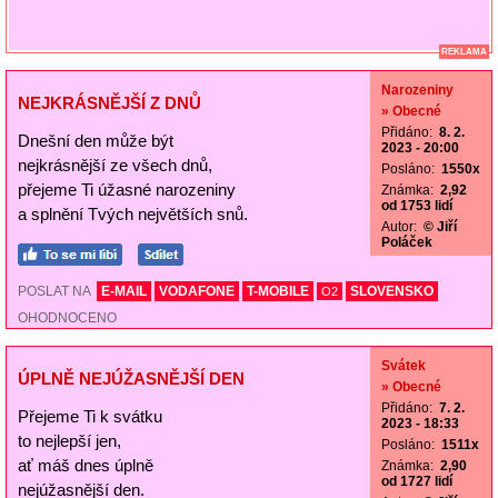
REKLAMA
Narozeniny
NEJKRÁSNĚJŠÍ Z DNŮ
» Obecné
Přidáno:
8. 2.
Dnešní den může být
2023 - 20:00
nejkrásnější ze všech dnů,
Posláno:
1550x
přejeme Ti úžasné narozeniny
Známka:
2,92
od 1753 lidí
a splnění Tvých největších snů.
Autor:
© Jiří
Poláček
POSLAT NA
E-MAIL
VODAFONE
T-MOBILE
SLOVENSKO
O2
OHODNOCENO
Svátek
ÚPLNĚ NEJÚŽASNĚJŠÍ DEN
» Obecné
Přidáno:
7. 2.
Přejeme Ti k svátku
2023 - 18:33
to nejlepší jen,
Posláno:
1511x
ať máš dnes úplně
Známka:
2,90
od 1727 lidí
nejúžasnější den.