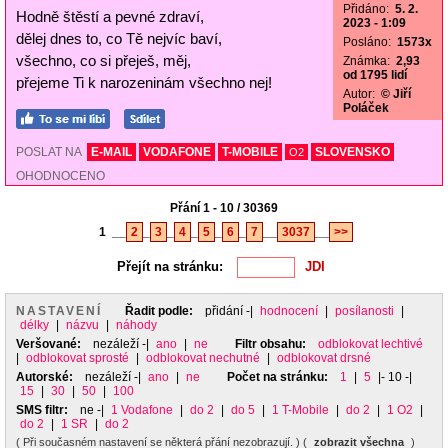
Přidáno:
5. 2.
Hodně štěstí a pevné zdraví,
2023 - 1:09
dělej dnes to, co Tě nejvíc baví,
Posláno:
1573x
všechno, co si přeješ, měj,
Známka:
2,93
od 1795 lidí
přejeme Ti k narozeninám všechno nej!
Autor:
© Jiří
Poláček
POSLAT NA
E-MAIL
VODAFONE
T-MOBILE
SLOVENSKO
O2
OHODNOCENO
Přání 1 - 10 / 30369
1
__
2
_
3
_
4
_
5
_
6
_
7
__
3037
__
>>
Přejít na stránku:
NASTAVENÍ
Řadit podle:
přidání
-|
hodnocení
|
posílanosti
|
délky
|
názvu
|
náhody
Veršované:
nezáleží
-|
ano
|
ne
Filtr obsahu:
odblokovat lechtivé
|
odblokovat sprosté
|
odblokovat nechutné
|
odblokovat drsné
Autorské:
nezáleží
-|
ano
|
ne
Počet na stránku:
1
|
5
|- 10 -|
15
|
30
|
50
|
100
SMS filtr:
ne
-|
1 Vodafone
|
do 2
|
do 5
|
1 T-Mobile
|
do 2
|
1 O2
|
do 2
|
1 SR
|
do 2
( Při současném nastavení se některá přání nezobrazují. ) (
zobrazit všechna
)