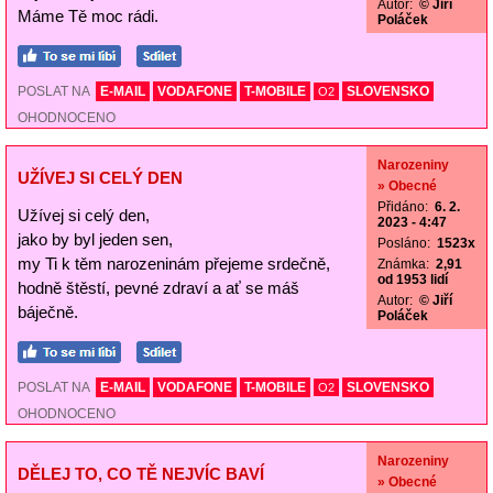
Autor:
© Jiří
Máme Tě moc rádi.
Poláček
POSLAT NA
E-MAIL
VODAFONE
T-MOBILE
SLOVENSKO
O2
OHODNOCENO
Narozeniny
UŽÍVEJ SI CELÝ DEN
» Obecné
Přidáno:
6. 2.
Užívej si celý den,
2023 - 4:47
jako by byl jeden sen,
Posláno:
1523x
my Ti k těm narozeninám přejeme srdečně,
Známka:
2,91
od 1953 lidí
hodně štěstí, pevné zdraví a ať se máš
Autor:
© Jiří
báječně.
Poláček
POSLAT NA
E-MAIL
VODAFONE
T-MOBILE
SLOVENSKO
O2
OHODNOCENO
Narozeniny
DĚLEJ TO, CO TĚ NEJVÍC BAVÍ
» Obecné