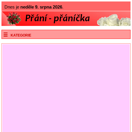
Dnes je
neděle 9. srpna 2026
.
KATEGORIE