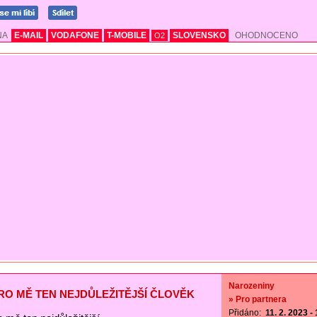
NA
E-MAIL
VODAFONE
T-MOBILE
SLOVENSKO
OHODNOCENO
O2
Narozeniny
PRO MĚ TEN NEJDŮLEŽITĚJŠÍ ČLOVĚK
» Pro partnera
Přidáno:
11. 2. 2023 -