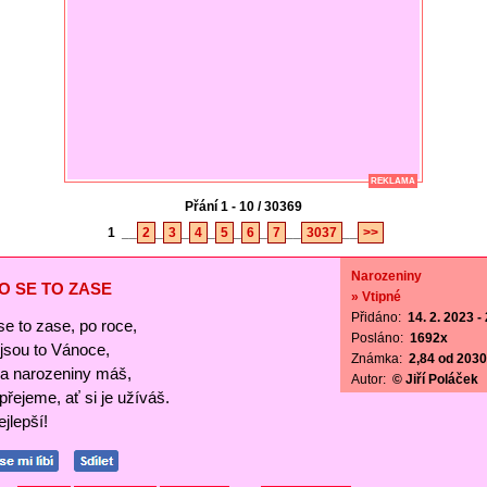
REKLAMA
Přání 1 - 10 / 30369
1
__
2
_
3
_
4
_
5
_
6
_
7
__
3037
__
>>
Narozeniny
O SE TO ZASE
» Vtipné
Přidáno:
14. 2. 2023 -
se to zase, po roce,
Posláno:
1692x
ejsou to Vánoce,
Známka:
2,84 od 2030 
a narozeniny máš,
Autor:
© Jiří Poláček
 přejeme, ať si je užíváš.
jlepší!