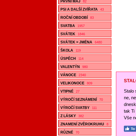
PRVNÍ MÁJ
82
PSI A DALŠÍ ZVÍŘATA
43
ROČNÍ OBDOBÍ
83
SVATBA
1957
SVÁTEK
1846
SVÁTEK > JMÉNA
6480
ŠKOLA
119
ÚSPĚCH
114
VALENTÝN
980
VÁNOCE
2340
STAL
VELIKONOCE
809
Stalo 
VTIPNÉ
27
ne, n
VÝROČÍ SEZNÁMENÍ
70
dnesk
VÝROČÍ SVATBY
111
tak Ti
Z LÁSKY
382
Vše ne
ZNAMENÍ ZVĚROKRUHU
8
RŮZNÉ
70