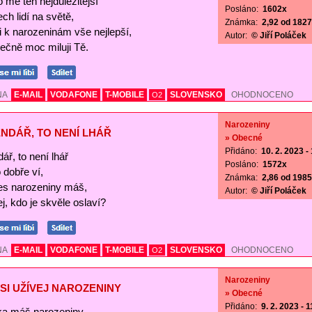
o mě ten nejdůležitější
Posláno:
1602x
ch lidí na světě,
Známka:
2,92 od 1827 
Ti k narozeninám vše nejlepší,
Autor:
© Jiří Poláček
ečně moc miluji Tě.
NA
E-MAIL
VODAFONE
T-MOBILE
SLOVENSKO
OHODNOCENO
O2
Narozeniny
NDÁŘ, TO NENÍ LHÁŘ
» Obecné
Přidáno:
10. 2. 2023 -
ář, to není lhář
Posláno:
1572x
o dobře ví,
Známka:
2,86 od 1985 
es narozeniny máš,
Autor:
© Jiří Poláček
j, kdo je skvěle oslaví?
NA
E-MAIL
VODAFONE
T-MOBILE
SLOVENSKO
OHODNOCENO
O2
Narozeniny
SI UŽÍVEJ NAROZENINY
» Obecné
Přidáno:
9. 2. 2023 - 
a máš narozeniny,