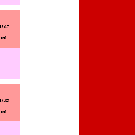
 16:17
lidí
 12:32
lidí