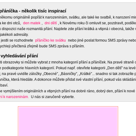
přáníčka - několik tisíc inspirací
 někomu originálně popřát k narozeninám, svátku, ale také ke svatbě, k narození m
a ke dni otců,
den matek
,
dni dětí
, k Novému roku či omluvit se, pozdravit, poděko
 dispozici naše rozmanitá přání. Najdete zde přání krátká a vtipná i obecná, takže 
jakékoli adresáty.
 jestli se rozhodnete
přáníčko ke svátku
nebo jiné poslat formou SMS zprávy nebo
ychleji přečtená zřejmě bude SMS zpráva s přáním.
vyhledávání přání
ti obrazovky si můžete vybrat z mnoha kategorií přání a přáníček. Na pravé straně
e podkategorie hlavních kategorií. Pokud např. otevřete kategorii „Den dětí” na levé
 na pravé uvidíte záložky „Obecné”, „Básničky”, „Krátké”... snadno si tak zobrazíte
níčka, která hledáte. A dokonce můžete přidat své vlastní přání, pokud vás skládán
baví.
e vymýšlením originálních a vtipných přání na dobré ráno, dobrý den, přání k nové 
ní k narozeninám.
U nás si zaručeně vyberte.