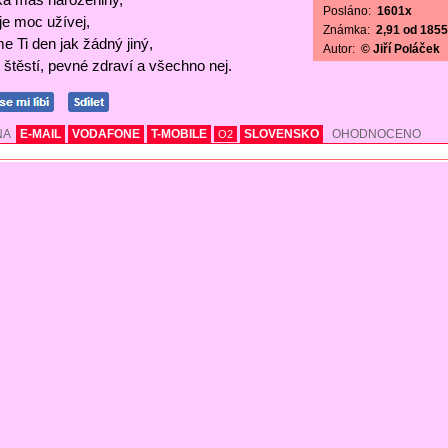
Posláno:
1601x
 je moc užívej,
Známka:
2,91 od 1855 
e Ti den jak žádný jiný,
Autor:
© Jiří Poláček
štěstí, pevné zdraví a všechno nej.
NA
E-MAIL
VODAFONE
T-MOBILE
SLOVENSKO
OHODNOCENO
O2