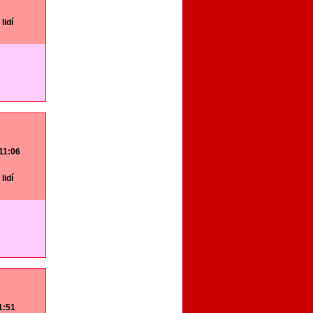
lidí
 11:06
lidí
11:51