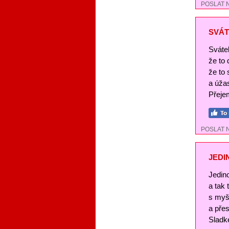
POSLAT 
SVÁT
Svátek
že to
že to 
a úža
Přejem
POSLAT 
JEDI
Jedin
a tak
s myš
a pře
Sladké