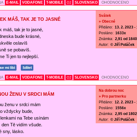
NA
E-MAIL
VODAFONE
T-MOBILE
SLOVENSKO
OHODNOCENO
O2
Svátek
EK MÁŠ, TAK JE TO JASNÉ
» Obecné
Přidáno:
13. 2. 2023 -
 máš, tak je to jasné,
Posláno:
1633x
 dneska bude krásné,
Známka:
2,91 od 1840 
skvěle oslavíš
Autor:
© Jiří Poláček
sně se pobavíš.
e Ti jen to nejlepší.
NA
E-MAIL
VODAFONE
T-MOBILE
SLOVENSKO
OHODNOCENO
O2
Na dobrou noc
NOU ŽENU V SRDCI MÁM
» Pro partnerku
Přidáno:
12. 2. 2023 -
ou ženu v srdci mám
Posláno:
1556x
 to vždycky bude,
Známka:
2,95 od 1802 
lenkami na Tebe usínám
Autor:
© Jiří Poláček
s den Tě vidím všude.
 sny, lásko.