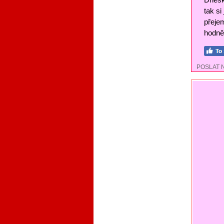
tak si
přejem
hodně 
POSLAT 