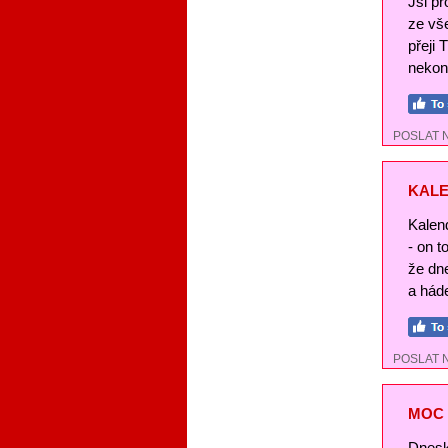
Jsi pr
ze vše
přeji 
nekon
POSLAT 
KALE
Kalend
- on t
že dn
a háde
POSLAT 
MOC 
Dnesk