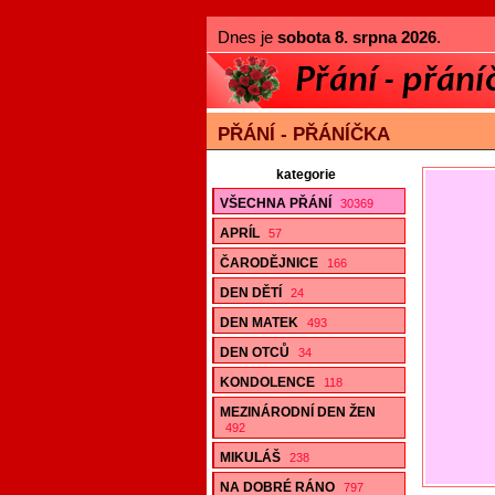
Dnes je
sobota 8. srpna 2026
.
PŘÁNÍ - PŘÁNÍČKA
kategorie
VŠECHNA PŘÁNÍ
30369
APRÍL
57
ČARODĚJNICE
166
DEN DĚTÍ
24
DEN MATEK
493
DEN OTCŮ
34
KONDOLENCE
118
MEZINÁRODNÍ DEN ŽEN
492
MIKULÁŠ
238
NA DOBRÉ RÁNO
797