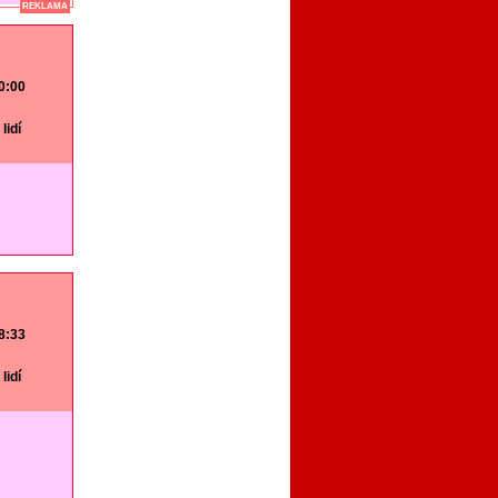
REKLAMA
20:00
lidí
18:33
lidí