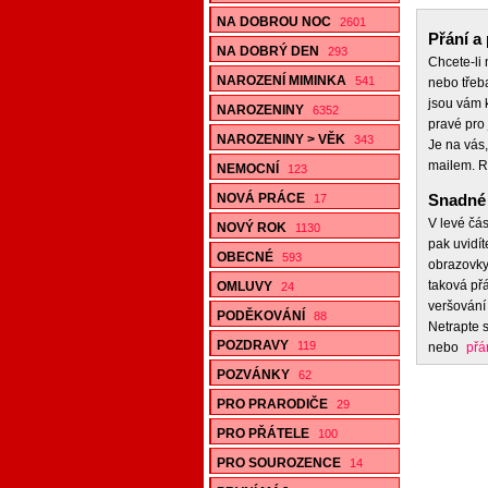
NA DOBROU NOC
2601
Přání a 
NA DOBRÝ DEN
293
Chcete-li
NAROZENÍ MIMINKA
541
nebo třeb
jsou vám k
NAROZENINY
6352
pravé pro 
NAROZENINY > VĚK
343
Je na vás,
mailem. R
NEMOCNÍ
123
NOVÁ PRÁCE
Snadné 
17
V levé čás
NOVÝ ROK
1130
pak uvidít
OBECNÉ
593
obrazovky,
taková přá
OMLUVY
24
veršování 
PODĚKOVÁNÍ
88
Netrapte s
POZDRAVY
119
nebo
přá
POZVÁNKY
62
PRO PRARODIČE
29
PRO PŘÁTELE
100
PRO SOUROZENCE
14