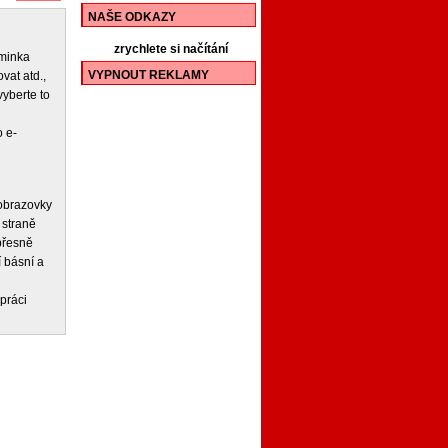
NAŠE ODKAZY
zrychlete si načítání
iminka
VYPNOUT REKLAMY
vat atd.,
vyberte to
 e-
 obrazovky
 straně
 přesně
í básní a
práci