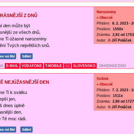
Narozeniny
RÁSNĚJŠÍ Z DNŮ
» Obecné
Přidáno:
8. 2. 2023 - 
í den může být
Posláno:
1550x
ásnější ze všech dnů,
Známka:
2,92 od 1753 
me Ti úžasné narozeniny
Autor:
© Jiří Poláček
nění Tvých největších snů.
NA
E-MAIL
VODAFONE
T-MOBILE
SLOVENSKO
OHODNOCENO
O2
Svátek
Ě NEJÚŽASNĚJŠÍ DEN
» Obecné
Přidáno:
7. 2. 2023 - 
me Ti k svátku
Posláno:
1511x
lepší jen,
Známka:
2,90 od 1727 
š dnes úplně
Autor:
© Jiří Poláček
asnější den.
Tě moc rádi.