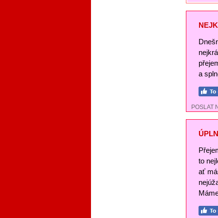
NEJK
Dnešn
nejkr
přeje
a spl
POSLAT 
ÚPLN
Přeje
to nej
ať má
nejúž
Máme 