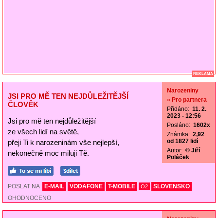
REKLAMA
Narozeniny
JSI PRO MĚ TEN NEJDŮLEŽITĚJŠÍ
» Pro partnera
ČLOVĚK
Přidáno:
11. 2.
2023 - 12:56
Jsi pro mě ten nejdůležitější
Posláno:
1602x
ze všech lidí na světě,
Známka:
2,92
od 1827 lidí
přeji Ti k narozeninám vše nejlepší,
Autor:
© Jiří
nekonečně moc miluji Tě.
Poláček
POSLAT NA
E-MAIL
VODAFONE
T-MOBILE
SLOVENSKO
O2
OHODNOCENO