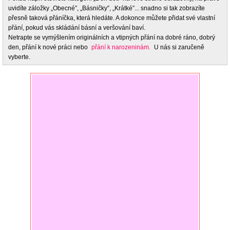
uvidíte záložky „Obecné”, „Básničky”, „Krátké”... snadno si tak zobrazíte
přesně taková přáníčka, která hledáte. A dokonce můžete přidat své vlastní
přání, pokud vás skládání básní a veršování baví.
Netrapte se vymýšlením originálních a vtipných přání na dobré ráno, dobrý
den, přání k nové práci nebo
přání k narozeninám.
U nás si zaručeně
vyberte.