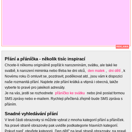
REKLAMA
Přání a přáníčka - několik tisíc inspirací
Chcete-li někomu originálně popřát k narozeninám, svátku, ale také ke
svatbě, k narození miminka nebo třeba ke dni otců,
den matek
,
dni dětí
, k
Novému roku či omluvit se, pozdravit, poděkovat atd., jsou vám k dispozici
naše rozmanitá přání. Najdete zde přání krátká a vtipná i obecná, takže
vyberte to pravé pro jakékoli adresáty.
Je na vás, jestli se rozhodnete
přáníčko ke svátku
nebo jiné poslat formou
SMS zprávy nebo e-mailem. Rychleji přečtená zřejmě bude SMS zpráva s
přáním.
Snadné vyhledávání přání
V levé části obrazovky si můžete vybrat z mnoha kategorií přání a přáníček.
Na pravé straně obrazovky pak uvidíte podkategorie hlavních kategorií.
Pokud např. otevřete kategorii „Den dětí” na levé straně obrazovky, na pravé