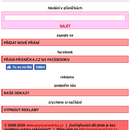
hledání v přáníčkách
zapojte se
PŘIDAT NOVÉ PŘÁNÍ
facebook
PŘÁNÍ-PŘÁNÍČKA.CZ NA FACEBOOKU
reklama
podpořte nás
NAŠE ODKAZY
zrychlete si načítání
VYPNOUT REKLAMY
© 2008-2026
www.prani-pranicka.cz
|
Zveřejňování děl jinde je bez
souhlasu autora zakázáno!!!
|
Pište nám na
info@prani-pranicka.cz