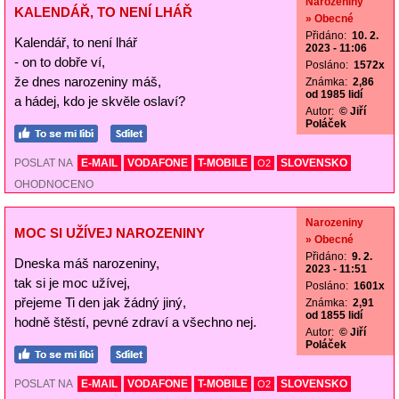
Narozeniny
KALENDÁŘ, TO NENÍ LHÁŘ
» Obecné
Přidáno:
10. 2.
Kalendář, to není lhář
2023 - 11:06
- on to dobře ví,
Posláno:
1572x
že dnes narozeniny máš,
Známka:
2,86
od 1985 lidí
a hádej, kdo je skvěle oslaví?
Autor:
© Jiří
Poláček
POSLAT NA
E-MAIL
VODAFONE
T-MOBILE
SLOVENSKO
O2
OHODNOCENO
Narozeniny
MOC SI UŽÍVEJ NAROZENINY
» Obecné
Přidáno:
9. 2.
Dneska máš narozeniny,
2023 - 11:51
tak si je moc užívej,
Posláno:
1601x
přejeme Ti den jak žádný jiný,
Známka:
2,91
od 1855 lidí
hodně štěstí, pevné zdraví a všechno nej.
Autor:
© Jiří
Poláček
POSLAT NA
E-MAIL
VODAFONE
T-MOBILE
SLOVENSKO
O2