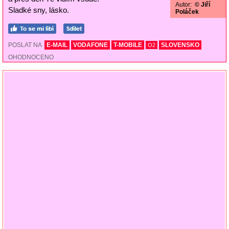
Autor:
© Jiří
Sladké sny, lásko.
Poláček
POSLAT NA
E-MAIL
VODAFONE
T-MOBILE
SLOVENSKO
O2
OHODNOCENO