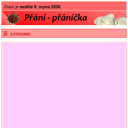
Dnes je
neděle 9. srpna 2026
.
KATEGORIE