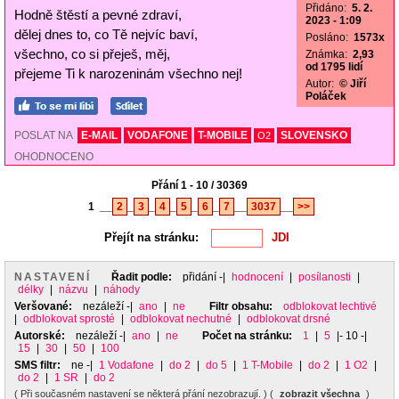
Přidáno:
5. 2.
Hodně štěstí a pevné zdraví,
2023 - 1:09
dělej dnes to, co Tě nejvíc baví,
Posláno:
1573x
všechno, co si přeješ, měj,
Známka:
2,93
od 1795 lidí
přejeme Ti k narozeninám všechno nej!
Autor:
© Jiří
Poláček
POSLAT NA
E-MAIL
VODAFONE
T-MOBILE
SLOVENSKO
O2
OHODNOCENO
Přání 1 - 10 / 30369
1
__
2
_
3
_
4
_
5
_
6
_
7
__
3037
__
>>
Přejít na stránku:
NASTAVENÍ
Řadit podle:
přidání
-|
hodnocení
|
posílanosti
|
délky
|
názvu
|
náhody
Veršované:
nezáleží
-|
ano
|
ne
Filtr obsahu:
odblokovat lechtivé
|
odblokovat sprosté
|
odblokovat nechutné
|
odblokovat drsné
Autorské:
nezáleží
-|
ano
|
ne
Počet na stránku:
1
|
5
|- 10 -|
15
|
30
|
50
|
100
SMS filtr:
ne
-|
1 Vodafone
|
do 2
|
do 5
|
1 T-Mobile
|
do 2
|
1 O2
|
do 2
|
1 SR
|
do 2
( Při současném nastavení se některá přání nezobrazují. ) (
zobrazit všechna
)