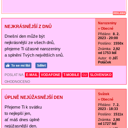
REKLAMA
Narozeniny
NEJKRÁSNĚJŠÍ Z DNŮ
» Obecné
Přidáno:
8. 2.
Dnešní den může být
2023 - 20:00
nejkrásnější ze všech dnů,
Posláno:
1550x
přejeme Ti úžasné narozeniny
Známka:
2,92
od 1753 lidí
a splnění Tvých největších snů.
Autor:
© Jiří
Poláček
POSLAT NA
E-MAIL
VODAFONE
T-MOBILE
SLOVENSKO
O2
OHODNOCENO
Svátek
ÚPLNĚ NEJÚŽASNĚJŠÍ DEN
» Obecné
Přidáno:
7. 2.
Přejeme Ti k svátku
2023 - 18:33
to nejlepší jen,
Posláno:
1511x
ať máš dnes úplně
Známka:
2,90
od 1727 lidí
nejúžasnější den.