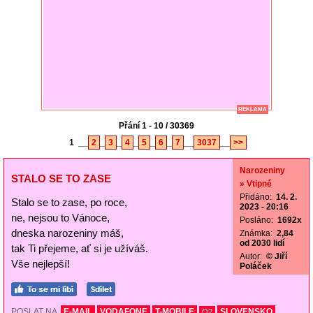
REKLAMA
Přání 1 - 10 / 30369
1
__
2
_
3
_
4
_
5
_
6
_
7
__
3037
__
>>
Narozeniny
STALO SE TO ZASE
» Vtipné
Přidáno:
14. 2.
Stalo se to zase, po roce,
2023 - 20:16
ne, nejsou to Vánoce,
Posláno:
1692x
dneska narozeniny máš,
Známka:
2,84
od 2030 lidí
tak Ti přejeme, ať si je užíváš.
Autor:
© Jiří
Vše nejlepší!
Poláček
POSLAT NA
E-MAIL
VODAFONE
T-MOBILE
SLOVENSKO
O2