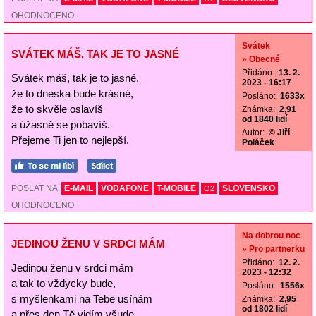
OHODNOCENO
Svátek
SVÁTEK MÁŠ, TAK JE TO JASNÉ
» Obecné
Přidáno:
13. 2.
Svátek máš, tak je to jasné,
2023 - 16:17
že to dneska bude krásné,
Posláno:
1633x
že to skvěle oslavíš
Známka:
2,91
od 1840 lidí
a úžasně se pobavíš.
Autor:
© Jiří
Přejeme Ti jen to nejlepší.
Poláček
POSLAT NA
E-MAIL
VODAFONE
T-MOBILE
SLOVENSKO
O2
OHODNOCENO
Na dobrou noc
JEDINOU ŽENU V SRDCI MÁM
» Pro partnerku
Přidáno:
12. 2.
Jedinou ženu v srdci mám
2023 - 12:32
a tak to vždycky bude,
Posláno:
1556x
s myšlenkami na Tebe usínám
Známka:
2,95
od 1802 lidí
a přes den Tě vidím všude.