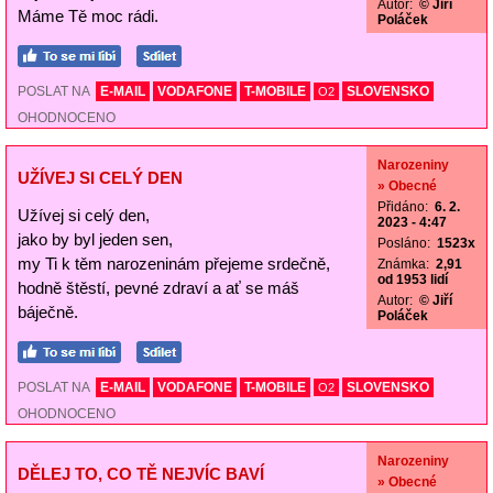
Autor:
© Jiří
Máme Tě moc rádi.
Poláček
POSLAT NA
E-MAIL
VODAFONE
T-MOBILE
SLOVENSKO
O2
OHODNOCENO
Narozeniny
UŽÍVEJ SI CELÝ DEN
» Obecné
Přidáno:
6. 2.
Užívej si celý den,
2023 - 4:47
jako by byl jeden sen,
Posláno:
1523x
my Ti k těm narozeninám přejeme srdečně,
Známka:
2,91
od 1953 lidí
hodně štěstí, pevné zdraví a ať se máš
Autor:
© Jiří
báječně.
Poláček
POSLAT NA
E-MAIL
VODAFONE
T-MOBILE
SLOVENSKO
O2
OHODNOCENO
Narozeniny
DĚLEJ TO, CO TĚ NEJVÍC BAVÍ
» Obecné