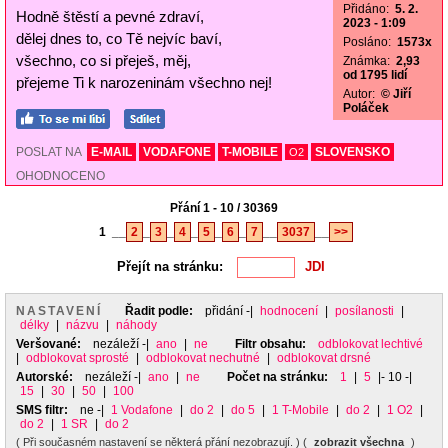
Přidáno:
5. 2.
Hodně štěstí a pevné zdraví,
2023 - 1:09
dělej dnes to, co Tě nejvíc baví,
Posláno:
1573x
všechno, co si přeješ, měj,
Známka:
2,93
od 1795 lidí
přejeme Ti k narozeninám všechno nej!
Autor:
© Jiří
Poláček
POSLAT NA
E-MAIL
VODAFONE
T-MOBILE
SLOVENSKO
O2
OHODNOCENO
Přání 1 - 10 / 30369
1
__
2
_
3
_
4
_
5
_
6
_
7
__
3037
__
>>
Přejít na stránku:
NASTAVENÍ
Řadit podle:
přidání
-|
hodnocení
|
posílanosti
|
délky
|
názvu
|
náhody
Veršované:
nezáleží
-|
ano
|
ne
Filtr obsahu:
odblokovat lechtivé
|
odblokovat sprosté
|
odblokovat nechutné
|
odblokovat drsné
Autorské:
nezáleží
-|
ano
|
ne
Počet na stránku:
1
|
5
|- 10 -|
15
|
30
|
50
|
100
SMS filtr:
ne
-|
1 Vodafone
|
do 2
|
do 5
|
1 T-Mobile
|
do 2
|
1 O2
|
do 2
|
1 SR
|
do 2
( Při současném nastavení se některá přání nezobrazují. ) (
zobrazit všechna
)