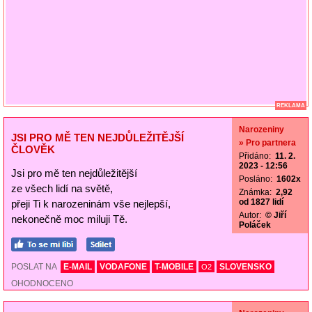
REKLAMA
Narozeniny
JSI PRO MĚ TEN NEJDŮLEŽITĚJŠÍ
» Pro partnera
ČLOVĚK
Přidáno:
11. 2.
2023 - 12:56
Jsi pro mě ten nejdůležitější
Posláno:
1602x
ze všech lidí na světě,
Známka:
2,92
od 1827 lidí
přeji Ti k narozeninám vše nejlepší,
Autor:
© Jiří
nekonečně moc miluji Tě.
Poláček
POSLAT NA
E-MAIL
VODAFONE
T-MOBILE
SLOVENSKO
O2
OHODNOCENO