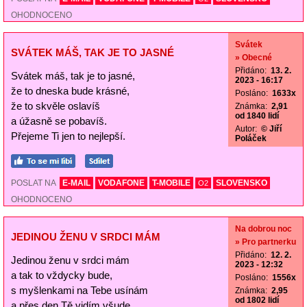
OHODNOCENO
Svátek
SVÁTEK MÁŠ, TAK JE TO JASNÉ
» Obecné
Přidáno:
13. 2.
Svátek máš, tak je to jasné,
2023 - 16:17
že to dneska bude krásné,
Posláno:
1633x
že to skvěle oslavíš
Známka:
2,91
od 1840 lidí
a úžasně se pobavíš.
Autor:
© Jiří
Přejeme Ti jen to nejlepší.
Poláček
POSLAT NA
E-MAIL
VODAFONE
T-MOBILE
SLOVENSKO
O2
OHODNOCENO
Na dobrou noc
JEDINOU ŽENU V SRDCI MÁM
» Pro partnerku
Přidáno:
12. 2.
Jedinou ženu v srdci mám
2023 - 12:32
a tak to vždycky bude,
Posláno:
1556x
s myšlenkami na Tebe usínám
Známka:
2,95
od 1802 lidí
a přes den Tě vidím všude.