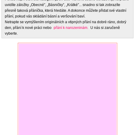
uvidíte záložky „Obecné”, „Básničky”, „Krátké”... snadno si tak zobrazíte
přesně taková přáníčka, která hledáte. A dokonce můžete přidat své vlastní
přání, pokud vás skládání básní a veršování baví.
Netrapte se vymýšlením originálních a vtipných přání na dobré ráno, dobrý
den, přání k nové práci nebo
přání k narozeninám.
U nás si zaručeně
vyberte.