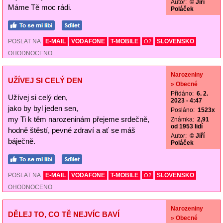
Autor:
© Jiří
Máme Tě moc rádi.
Poláček
POSLAT NA
E-MAIL
VODAFONE
T-MOBILE
SLOVENSKO
O2
OHODNOCENO
Narozeniny
UŽÍVEJ SI CELÝ DEN
» Obecné
Přidáno:
6. 2.
Užívej si celý den,
2023 - 4:47
jako by byl jeden sen,
Posláno:
1523x
my Ti k těm narozeninám přejeme srdečně,
Známka:
2,91
od 1953 lidí
hodně štěstí, pevné zdraví a ať se máš
Autor:
© Jiří
báječně.
Poláček
POSLAT NA
E-MAIL
VODAFONE
T-MOBILE
SLOVENSKO
O2
OHODNOCENO
Narozeniny
DĚLEJ TO, CO TĚ NEJVÍC BAVÍ
» Obecné