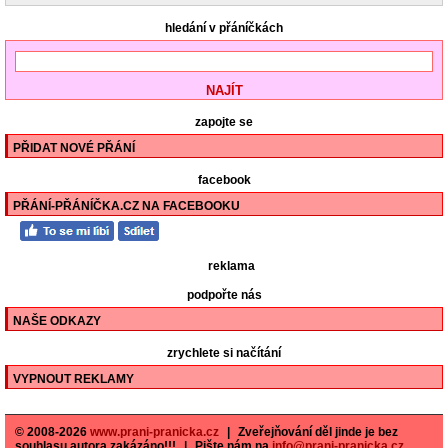
hledání v přáníčkách
zapojte se
PŘIDAT NOVÉ PŘÁNÍ
facebook
PŘÁNÍ-PŘÁNÍČKA.CZ NA FACEBOOKU
reklama
podpořte nás
NAŠE ODKAZY
zrychlete si načítání
VYPNOUT REKLAMY
© 2008-2026
www.prani-pranicka.cz
|
Zveřejňování děl jinde je bez
souhlasu autora zakázáno!!!
|
Pište nám na
info@prani-pranicka.cz