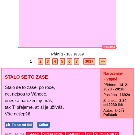
REKLAMA
Přání 1 - 10 / 30369
1
__
2
_
3
_
4
_
5
_
6
_
7
__
3037
__
>>
Narozeniny
STALO SE TO ZASE
» Vtipné
Přidáno:
14. 2.
Stalo se to zase, po roce,
2023 - 20:16
ne, nejsou to Vánoce,
Posláno:
1692x
dneska narozeniny máš,
Známka:
2,84
od 2030 lidí
tak Ti přejeme, ať si je užíváš.
Autor:
© Jiří
Vše nejlepší!
Poláček
POSLAT NA
E-MAIL
VODAFONE
T-MOBILE
SLOVENSKO
O2