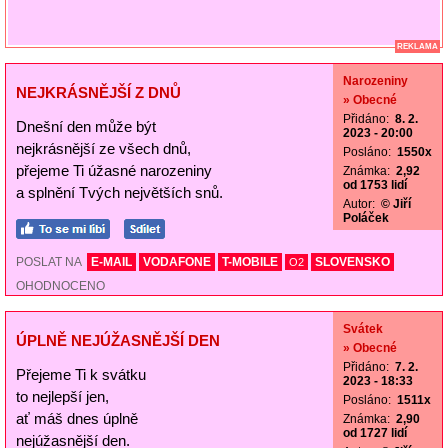
REKLAMA
Narozeniny
NEJKRÁSNĚJŠÍ Z DNŮ
» Obecné
Přidáno:
8. 2.
Dnešní den může být
2023 - 20:00
nejkrásnější ze všech dnů,
Posláno:
1550x
přejeme Ti úžasné narozeniny
Známka:
2,92
od 1753 lidí
a splnění Tvých největších snů.
Autor:
© Jiří
Poláček
POSLAT NA
E-MAIL
VODAFONE
T-MOBILE
SLOVENSKO
O2
OHODNOCENO
Svátek
ÚPLNĚ NEJÚŽASNĚJŠÍ DEN
» Obecné
Přidáno:
7. 2.
Přejeme Ti k svátku
2023 - 18:33
to nejlepší jen,
Posláno:
1511x
ať máš dnes úplně
Známka:
2,90
od 1727 lidí
nejúžasnější den.