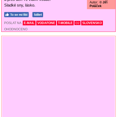
Autor:
© Jiří
Sladké sny, lásko.
Poláček
POSLAT NA
E-MAIL
VODAFONE
T-MOBILE
SLOVENSKO
O2
OHODNOCENO