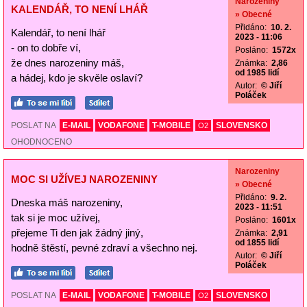
Narozeniny
KALENDÁŘ, TO NENÍ LHÁŘ
» Obecné
Přidáno:
10. 2.
Kalendář, to není lhář
2023 - 11:06
- on to dobře ví,
Posláno:
1572x
že dnes narozeniny máš,
Známka:
2,86
od 1985 lidí
a hádej, kdo je skvěle oslaví?
Autor:
© Jiří
Poláček
POSLAT NA
E-MAIL
VODAFONE
T-MOBILE
SLOVENSKO
O2
OHODNOCENO
Narozeniny
MOC SI UŽÍVEJ NAROZENINY
» Obecné
Přidáno:
9. 2.
Dneska máš narozeniny,
2023 - 11:51
tak si je moc užívej,
Posláno:
1601x
přejeme Ti den jak žádný jiný,
Známka:
2,91
od 1855 lidí
hodně štěstí, pevné zdraví a všechno nej.
Autor:
© Jiří
Poláček
POSLAT NA
E-MAIL
VODAFONE
T-MOBILE
SLOVENSKO
O2