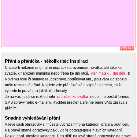
REKLAMA
Přání a přáníčka - několik tisíc inspirací
Chcete-li někomu originálně popřát k narozeninám, svátku, ale také ke
svatbě, k narození miminka nebo třeba ke dni otců,
den matek
,
dni dětí
, k
Novému roku či omluvit se, pozdravit, poděkovat atd., jsou vám k dispozici
naše rozmanitá přání. Najdete zde přání krátká a vtipná i obecná, takže
vyberte to pravé pro jakékoli adresáty.
Je na vás, jestli se rozhodnete
přáníčko ke svátku
nebo jiné poslat formou
SMS zprávy nebo e-mailem. Rychleji přečtená zřejmě bude SMS zpráva s
přáním.
Snadné vyhledávání přání
V levé části obrazovky si můžete vybrat z mnoha kategorií přání a přáníček.
Na pravé straně obrazovky pak uvidíte podkategorie hlavních kategorií.
Pokud např. otevřete kategorii „Den dětí” na levé straně obrazovky, na pravé