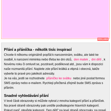
REKLAMA
Přání a přáníčka - několik tisíc inspirací
Chcete-li někomu originálně popřát k narozeninám, svátku, ale také ke
svatbě, k narození miminka nebo třeba ke dni otců,
den matek
,
dni dětí
, k
Novému roku či omluvit se, pozdravit, poděkovat atd., jsou vám k dispozici
naše rozmanitá přání. Najdete zde přání krátká a vtipná i obecná, takže
vyberte to pravé pro jakékoli adresáty.
Je na vás, jestli se rozhodnete
přáníčko ke svátku
nebo jiné poslat formou
SMS zprávy nebo e-mailem. Rychleji přečtená zřejmě bude SMS zpráva s
přáním.
Snadné vyhledávání přání
V levé části obrazovky si můžete vybrat z mnoha kategorií přání a přáníček.
Na pravé straně obrazovky pak uvidíte podkategorie hlavních kategorií.
Pokud např. otevřete kategorii „Den dětí” na levé straně obrazovky, na pravé