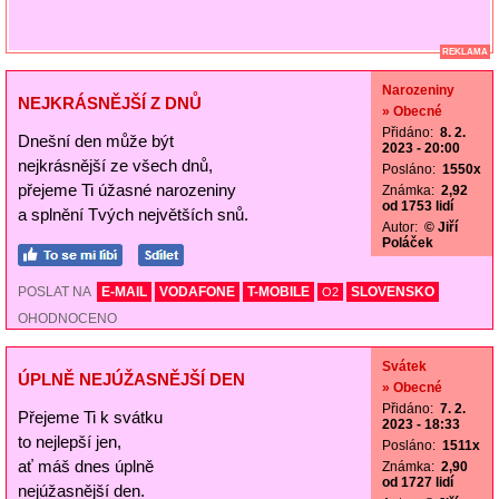
REKLAMA
Narozeniny
NEJKRÁSNĚJŠÍ Z DNŮ
» Obecné
Přidáno:
8. 2.
Dnešní den může být
2023 - 20:00
nejkrásnější ze všech dnů,
Posláno:
1550x
přejeme Ti úžasné narozeniny
Známka:
2,92
od 1753 lidí
a splnění Tvých největších snů.
Autor:
© Jiří
Poláček
POSLAT NA
E-MAIL
VODAFONE
T-MOBILE
SLOVENSKO
O2
OHODNOCENO
Svátek
ÚPLNĚ NEJÚŽASNĚJŠÍ DEN
» Obecné
Přidáno:
7. 2.
Přejeme Ti k svátku
2023 - 18:33
to nejlepší jen,
Posláno:
1511x
ať máš dnes úplně
Známka:
2,90
od 1727 lidí
nejúžasnější den.