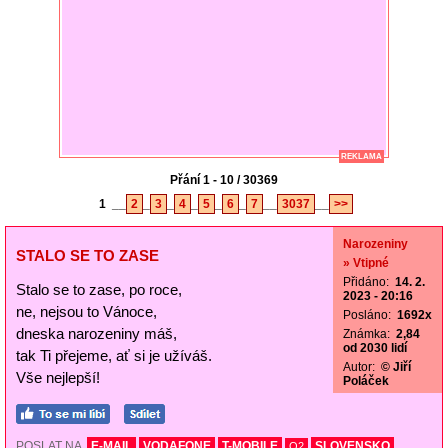
REKLAMA
Přání 1 - 10 / 30369
1
__
2
_
3
_
4
_
5
_
6
_
7
__
3037
__
>>
Narozeniny
STALO SE TO ZASE
» Vtipné
Přidáno:
14. 2.
Stalo se to zase, po roce,
2023 - 20:16
ne, nejsou to Vánoce,
Posláno:
1692x
dneska narozeniny máš,
Známka:
2,84
od 2030 lidí
tak Ti přejeme, ať si je užíváš.
Autor:
© Jiří
Vše nejlepší!
Poláček
POSLAT NA
E-MAIL
VODAFONE
T-MOBILE
SLOVENSKO
O2