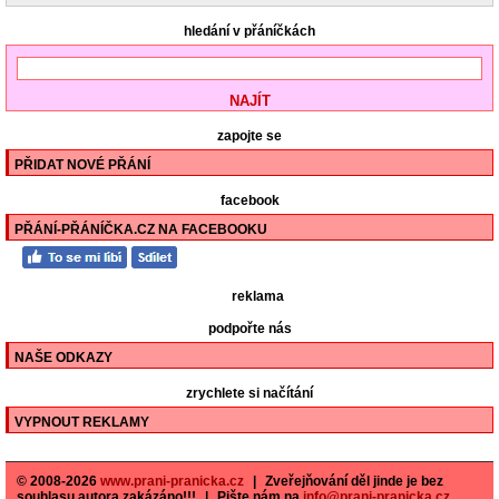
hledání v přáníčkách
zapojte se
PŘIDAT NOVÉ PŘÁNÍ
facebook
PŘÁNÍ-PŘÁNÍČKA.CZ NA FACEBOOKU
reklama
podpořte nás
NAŠE ODKAZY
zrychlete si načítání
VYPNOUT REKLAMY
© 2008-2026
www.prani-pranicka.cz
|
Zveřejňování děl jinde je bez
souhlasu autora zakázáno!!!
|
Pište nám na
info@prani-pranicka.cz