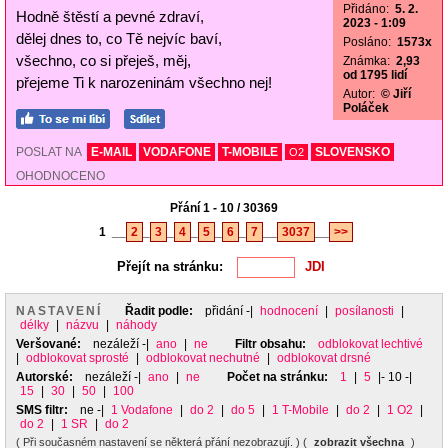
Přidáno:
5. 2.
Hodně štěstí a pevné zdraví,
2023 - 1:09
dělej dnes to, co Tě nejvíc baví,
Posláno:
1573x
všechno, co si přeješ, měj,
Známka:
2,93
od 1795 lidí
přejeme Ti k narozeninám všechno nej!
Autor:
© Jiří
Poláček
POSLAT NA
E-MAIL
VODAFONE
T-MOBILE
SLOVENSKO
O2
OHODNOCENO
Přání 1 - 10 / 30369
1
__
2
_
3
_
4
_
5
_
6
_
7
__
3037
__
>>
Přejít na stránku:
NASTAVENÍ
Řadit podle:
přidání
-|
hodnocení
|
posílanosti
|
délky
|
názvu
|
náhody
Veršované:
nezáleží
-|
ano
|
ne
Filtr obsahu:
odblokovat lechtivé
|
odblokovat sprosté
|
odblokovat nechutné
|
odblokovat drsné
Autorské:
nezáleží
-|
ano
|
ne
Počet na stránku:
1
|
5
|- 10 -|
15
|
30
|
50
|
100
SMS filtr:
ne
-|
1 Vodafone
|
do 2
|
do 5
|
1 T-Mobile
|
do 2
|
1 O2
|
do 2
|
1 SR
|
do 2
( Při současném nastavení se některá přání nezobrazují. ) (
zobrazit všechna
)