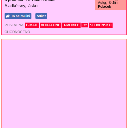
Autor:
© Jiří
Sladké sny, lásko.
Poláček
POSLAT NA
E-MAIL
VODAFONE
T-MOBILE
SLOVENSKO
O2
OHODNOCENO