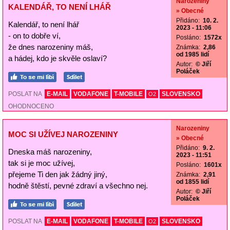
Narozeniny
KALENDÁŘ, TO NENÍ LHÁŘ
» Obecné
Přidáno:
10. 2.
Kalendář, to není lhář
2023 - 11:06
- on to dobře ví,
Posláno:
1572x
že dnes narozeniny máš,
Známka:
2,86
od 1985 lidí
a hádej, kdo je skvěle oslaví?
Autor:
© Jiří
Poláček
POSLAT NA
E-MAIL
VODAFONE
T-MOBILE
SLOVENSKO
O2
OHODNOCENO
Narozeniny
MOC SI UŽÍVEJ NAROZENINY
» Obecné
Přidáno:
9. 2.
Dneska máš narozeniny,
2023 - 11:51
tak si je moc užívej,
Posláno:
1601x
přejeme Ti den jak žádný jiný,
Známka:
2,91
od 1855 lidí
hodně štěstí, pevné zdraví a všechno nej.
Autor:
© Jiří
Poláček
POSLAT NA
E-MAIL
VODAFONE
T-MOBILE
SLOVENSKO
O2