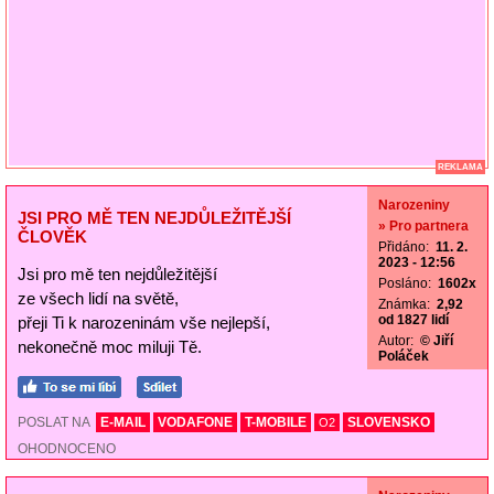
REKLAMA
Narozeniny
JSI PRO MĚ TEN NEJDŮLEŽITĚJŠÍ
» Pro partnera
ČLOVĚK
Přidáno:
11. 2.
2023 - 12:56
Jsi pro mě ten nejdůležitější
Posláno:
1602x
ze všech lidí na světě,
Známka:
2,92
od 1827 lidí
přeji Ti k narozeninám vše nejlepší,
Autor:
© Jiří
nekonečně moc miluji Tě.
Poláček
POSLAT NA
E-MAIL
VODAFONE
T-MOBILE
SLOVENSKO
O2
OHODNOCENO