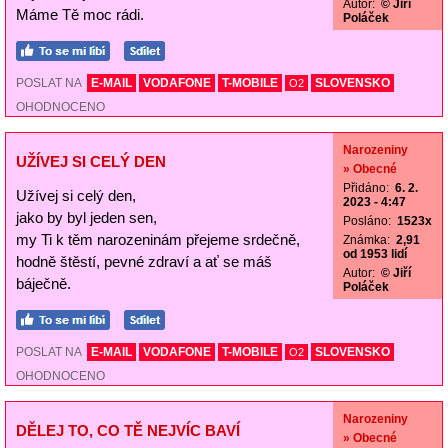
Autor:
© Jiří
Máme Tě moc rádi.
Poláček
POSLAT NA
E-MAIL
VODAFONE
T-MOBILE
SLOVENSKO
O2
OHODNOCENO
Narozeniny
UŽÍVEJ SI CELÝ DEN
» Obecné
Přidáno:
6. 2.
Užívej si celý den,
2023 - 4:47
jako by byl jeden sen,
Posláno:
1523x
my Ti k těm narozeninám přejeme srdečně,
Známka:
2,91
od 1953 lidí
hodně štěstí, pevné zdraví a ať se máš
Autor:
© Jiří
báječně.
Poláček
POSLAT NA
E-MAIL
VODAFONE
T-MOBILE
SLOVENSKO
O2
OHODNOCENO
Narozeniny
DĚLEJ TO, CO TĚ NEJVÍC BAVÍ
» Obecné