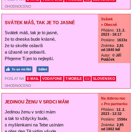
OHODNOCENO
Svátek
SVÁTEK MÁŠ, TAK JE TO JASNÉ
» Obecné
Přidáno:
13. 2.
Svátek máš, tak je to jasné,
2023 - 16:17
že to dneska bude krásné,
Posláno:
1633x
že to skvěle oslavíš
Známka:
2,91
od 1840 lidí
a úžasně se pobavíš.
Autor:
© Jiří
Přejeme Ti jen to nejlepší.
Poláček
POSLAT NA
E-MAIL
VODAFONE
T-MOBILE
SLOVENSKO
O2
OHODNOCENO
Na dobrou noc
JEDINOU ŽENU V SRDCI MÁM
» Pro partnerku
Přidáno:
12. 2.
Jedinou ženu v srdci mám
2023 - 12:32
a tak to vždycky bude,
Posláno:
1556x
s myšlenkami na Tebe usínám
Známka:
2,95
od 1802 lidí
a přes den Tě vidím všude.