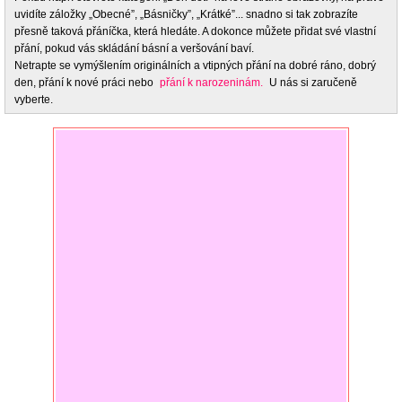
uvidíte záložky „Obecné”, „Básničky”, „Krátké”... snadno si tak zobrazíte
přesně taková přáníčka, která hledáte. A dokonce můžete přidat své vlastní
přání, pokud vás skládání básní a veršování baví.
Netrapte se vymýšlením originálních a vtipných přání na dobré ráno, dobrý
den, přání k nové práci nebo
přání k narozeninám.
U nás si zaručeně
vyberte.