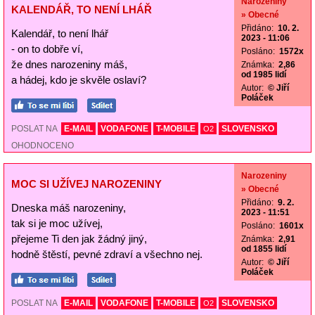
Narozeniny
KALENDÁŘ, TO NENÍ LHÁŘ
» Obecné
Přidáno:
10. 2.
Kalendář, to není lhář
2023 - 11:06
- on to dobře ví,
Posláno:
1572x
že dnes narozeniny máš,
Známka:
2,86
od 1985 lidí
a hádej, kdo je skvěle oslaví?
Autor:
© Jiří
Poláček
POSLAT NA
E-MAIL
VODAFONE
T-MOBILE
SLOVENSKO
O2
OHODNOCENO
Narozeniny
MOC SI UŽÍVEJ NAROZENINY
» Obecné
Přidáno:
9. 2.
Dneska máš narozeniny,
2023 - 11:51
tak si je moc užívej,
Posláno:
1601x
přejeme Ti den jak žádný jiný,
Známka:
2,91
od 1855 lidí
hodně štěstí, pevné zdraví a všechno nej.
Autor:
© Jiří
Poláček
POSLAT NA
E-MAIL
VODAFONE
T-MOBILE
SLOVENSKO
O2