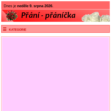
Dnes je
neděle 9. srpna 2026
.
KATEGORIE