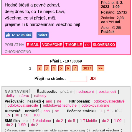
Přidáno:
5. 2.
Hodně štěstí a pevné zdraví,
2023 - 1:09
dělej dnes to, co Tě nejvíc baví,
Posláno:
1573x
všechno, co si přeješ, měj,
Známka:
2,93
od 1795 lidí
přejeme Ti k narozeninám všechno nej!
Autor:
© Jiří
Poláček
POSLAT NA
E-MAIL
VODAFONE
T-MOBILE
SLOVENSKO
O2
OHODNOCENO
Přání 1 - 10 / 30369
1
__
2
_
3
_
4
_
5
_
6
_
7
__
3037
__
>>
Přejít na stránku:
NASTAVENÍ
Řadit podle:
přidání
-|
hodnocení
|
posílanosti
|
délky
|
názvu
|
náhody
Veršované:
nezáleží
-|
ano
|
ne
Filtr obsahu:
odblokovat lechtivé
|
odblokovat sprosté
|
odblokovat nechutné
|
odblokovat drsné
Autorské:
nezáleží
-|
ano
|
ne
Počet na stránku:
1
|
5
|- 10 -|
15
|
30
|
50
|
100
SMS filtr:
ne
-|
1 Vodafone
|
do 2
|
do 5
|
1 T-Mobile
|
do 2
|
1 O2
|
do 2
|
1 SR
|
do 2
( Při současném nastavení se některá přání nezobrazují. ) (
zobrazit všechna
)