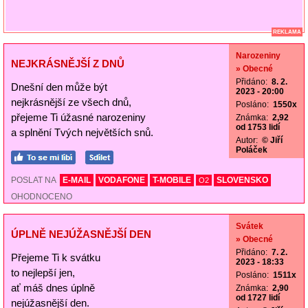
REKLAMA
Narozeniny
NEJKRÁSNĚJŠÍ Z DNŮ
» Obecné
Přidáno:
8. 2.
Dnešní den může být
2023 - 20:00
nejkrásnější ze všech dnů,
Posláno:
1550x
přejeme Ti úžasné narozeniny
Známka:
2,92
od 1753 lidí
a splnění Tvých největších snů.
Autor:
© Jiří
Poláček
POSLAT NA
E-MAIL
VODAFONE
T-MOBILE
SLOVENSKO
O2
OHODNOCENO
Svátek
ÚPLNĚ NEJÚŽASNĚJŠÍ DEN
» Obecné
Přidáno:
7. 2.
Přejeme Ti k svátku
2023 - 18:33
to nejlepší jen,
Posláno:
1511x
ať máš dnes úplně
Známka:
2,90
od 1727 lidí
nejúžasnější den.