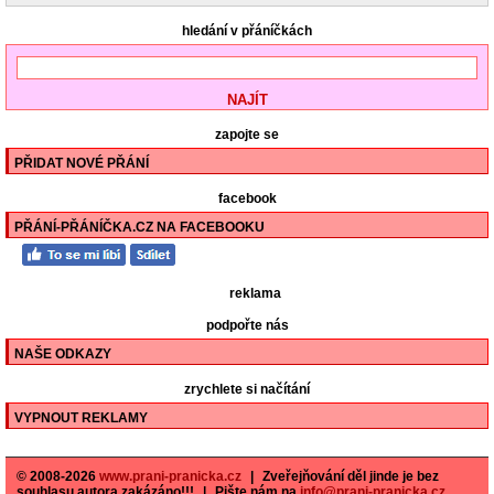
hledání v přáníčkách
zapojte se
PŘIDAT NOVÉ PŘÁNÍ
facebook
PŘÁNÍ-PŘÁNÍČKA.CZ NA FACEBOOKU
reklama
podpořte nás
NAŠE ODKAZY
zrychlete si načítání
VYPNOUT REKLAMY
© 2008-2026
www.prani-pranicka.cz
|
Zveřejňování děl jinde je bez
souhlasu autora zakázáno!!!
|
Pište nám na
info@prani-pranicka.cz