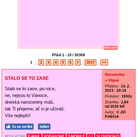
REKLAMA
Přání 1 - 10 / 30369
1
__
2
_
3
_
4
_
5
_
6
_
7
__
3037
__
>>
Narozeniny
STALO SE TO ZASE
» Vtipné
Přidáno:
14. 2.
Stalo se to zase, po roce,
2023 - 20:16
ne, nejsou to Vánoce,
Posláno:
1692x
dneska narozeniny máš,
Známka:
2,84
od 2030 lidí
tak Ti přejeme, ať si je užíváš.
Autor:
© Jiří
Vše nejlepší!
Poláček
POSLAT NA
E-MAIL
VODAFONE
T-MOBILE
SLOVENSKO
O2