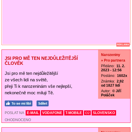
REKLAMA
Narozeniny
JSI PRO MĚ TEN NEJDŮLEŽITĚJŠÍ
» Pro partnera
ČLOVĚK
Přidáno:
11. 2.
2023 - 12:56
Jsi pro mě ten nejdůležitější
Posláno:
1602x
ze všech lidí na světě,
Známka:
2,92
od 1827 lidí
přeji Ti k narozeninám vše nejlepší,
Autor:
© Jiří
nekonečně moc miluji Tě.
Poláček
POSLAT NA
E-MAIL
VODAFONE
T-MOBILE
SLOVENSKO
O2
OHODNOCENO