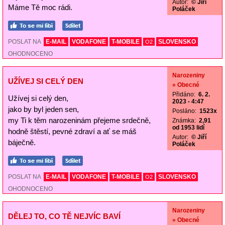
Autor:
© Jiří
Máme Tě moc rádi.
Poláček
POSLAT NA
E-MAIL
VODAFONE
T-MOBILE
SLOVENSKO
O2
OHODNOCENO
Narozeniny
UŽÍVEJ SI CELÝ DEN
» Obecné
Přidáno:
6. 2.
Užívej si celý den,
2023 - 4:47
jako by byl jeden sen,
Posláno:
1523x
my Ti k těm narozeninám přejeme srdečně,
Známka:
2,91
od 1953 lidí
hodně štěstí, pevné zdraví a ať se máš
Autor:
© Jiří
báječně.
Poláček
POSLAT NA
E-MAIL
VODAFONE
T-MOBILE
SLOVENSKO
O2
OHODNOCENO
Narozeniny
DĚLEJ TO, CO TĚ NEJVÍC BAVÍ
» Obecné