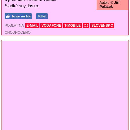
Autor:
© Jiří
Sladké sny, lásko.
Poláček
POSLAT NA
E-MAIL
VODAFONE
T-MOBILE
SLOVENSKO
O2
OHODNOCENO