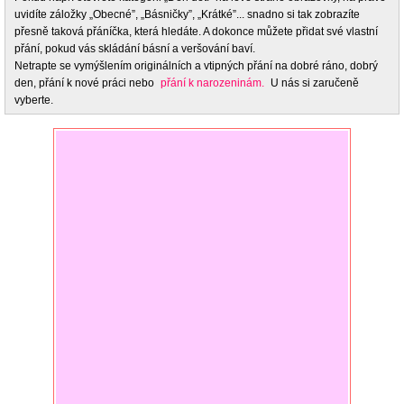
uvidíte záložky „Obecné”, „Básničky”, „Krátké”... snadno si tak zobrazíte
přesně taková přáníčka, která hledáte. A dokonce můžete přidat své vlastní
přání, pokud vás skládání básní a veršování baví.
Netrapte se vymýšlením originálních a vtipných přání na dobré ráno, dobrý
den, přání k nové práci nebo
přání k narozeninám.
U nás si zaručeně
vyberte.