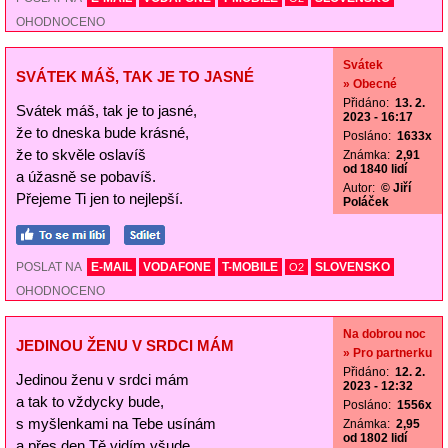
OHODNOCENO
Svátek
SVÁTEK MÁŠ, TAK JE TO JASNÉ
» Obecné
Přidáno:
13. 2.
Svátek máš, tak je to jasné,
2023 - 16:17
že to dneska bude krásné,
Posláno:
1633x
že to skvěle oslavíš
Známka:
2,91
od 1840 lidí
a úžasně se pobavíš.
Autor:
© Jiří
Přejeme Ti jen to nejlepší.
Poláček
POSLAT NA
E-MAIL
VODAFONE
T-MOBILE
SLOVENSKO
O2
OHODNOCENO
Na dobrou noc
JEDINOU ŽENU V SRDCI MÁM
» Pro partnerku
Přidáno:
12. 2.
Jedinou ženu v srdci mám
2023 - 12:32
a tak to vždycky bude,
Posláno:
1556x
s myšlenkami na Tebe usínám
Známka:
2,95
od 1802 lidí
a přes den Tě vidím všude.