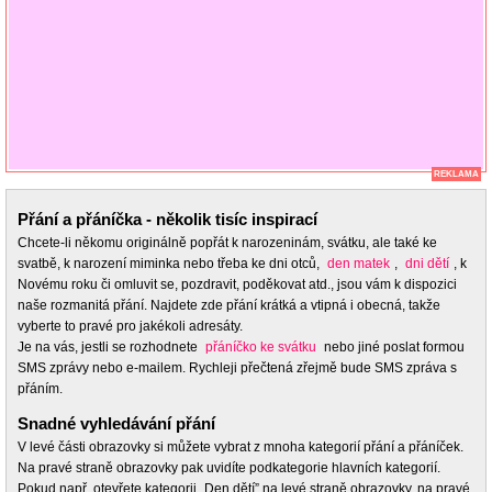
REKLAMA
Přání a přáníčka - několik tisíc inspirací
Chcete-li někomu originálně popřát k narozeninám, svátku, ale také ke
svatbě, k narození miminka nebo třeba ke dni otců,
den matek
,
dni dětí
, k
Novému roku či omluvit se, pozdravit, poděkovat atd., jsou vám k dispozici
naše rozmanitá přání. Najdete zde přání krátká a vtipná i obecná, takže
vyberte to pravé pro jakékoli adresáty.
Je na vás, jestli se rozhodnete
přáníčko ke svátku
nebo jiné poslat formou
SMS zprávy nebo e-mailem. Rychleji přečtená zřejmě bude SMS zpráva s
přáním.
Snadné vyhledávání přání
V levé části obrazovky si můžete vybrat z mnoha kategorií přání a přáníček.
Na pravé straně obrazovky pak uvidíte podkategorie hlavních kategorií.
Pokud např. otevřete kategorii „Den dětí” na levé straně obrazovky, na pravé