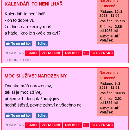
Narozeniny
KALENDÁŘ, TO NENÍ LHÁŘ
» Obecné
Přidáno:
10. 2.
Kalendář, to není lhář
2023 - 11:06
- on to dobře ví,
Posláno:
1572x
že dnes narozeniny máš,
Známka:
2,86
od 1985 lidí
a hádej, kdo je skvěle oslaví?
Autor:
© Jiří
Poláček
POSLAT NA
E-MAIL
VODAFONE
T-MOBILE
SLOVENSKO
O2
OHODNOCENO
Narozeniny
MOC SI UŽÍVEJ NAROZENINY
» Obecné
Přidáno:
9. 2.
Dneska máš narozeniny,
2023 - 11:51
tak si je moc užívej,
Posláno:
1601x
přejeme Ti den jak žádný jiný,
Známka:
2,91
od 1855 lidí
hodně štěstí, pevné zdraví a všechno nej.
Autor:
© Jiří
Poláček
POSLAT NA
E-MAIL
VODAFONE
T-MOBILE
SLOVENSKO
O2