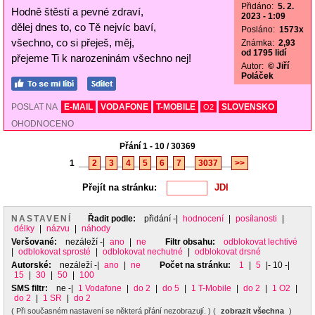
Přidáno:
5. 2.
Hodně štěstí a pevné zdraví,
2023 - 1:09
dělej dnes to, co Tě nejvíc baví,
Posláno:
1573x
všechno, co si přeješ, měj,
Známka:
2,93
od 1795 lidí
přejeme Ti k narozeninám všechno nej!
Autor:
© Jiří
Poláček
POSLAT NA
E-MAIL
VODAFONE
T-MOBILE
SLOVENSKO
O2
OHODNOCENO
Přání 1 - 10 / 30369
1
__
2
_
3
_
4
_
5
_
6
_
7
__
3037
__
>>
Přejít na stránku:
NASTAVENÍ
Řadit podle:
přidání
-|
hodnocení
|
posílanosti
|
délky
|
názvu
|
náhody
Veršované:
nezáleží
-|
ano
|
ne
Filtr obsahu:
odblokovat lechtivé
|
odblokovat sprosté
|
odblokovat nechutné
|
odblokovat drsné
Autorské:
nezáleží
-|
ano
|
ne
Počet na stránku:
1
|
5
|- 10 -|
15
|
30
|
50
|
100
SMS filtr:
ne
-|
1 Vodafone
|
do 2
|
do 5
|
1 T-Mobile
|
do 2
|
1 O2
|
do 2
|
1 SR
|
do 2
( Při současném nastavení se některá přání nezobrazují. ) (
zobrazit všechna
)