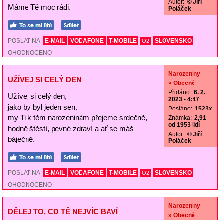
Autor:
© Jiří
Máme Tě moc rádi.
Poláček
POSLAT NA
E-MAIL
VODAFONE
T-MOBILE
SLOVENSKO
O2
OHODNOCENO
Narozeniny
UŽÍVEJ SI CELÝ DEN
» Obecné
Přidáno:
6. 2.
Užívej si celý den,
2023 - 4:47
jako by byl jeden sen,
Posláno:
1523x
my Ti k těm narozeninám přejeme srdečně,
Známka:
2,91
od 1953 lidí
hodně štěstí, pevné zdraví a ať se máš
Autor:
© Jiří
báječně.
Poláček
POSLAT NA
E-MAIL
VODAFONE
T-MOBILE
SLOVENSKO
O2
OHODNOCENO
Narozeniny
DĚLEJ TO, CO TĚ NEJVÍC BAVÍ
» Obecné