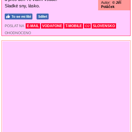
Autor:
© Jiří
Sladké sny, lásko.
Poláček
POSLAT NA
E-MAIL
VODAFONE
T-MOBILE
SLOVENSKO
O2
OHODNOCENO