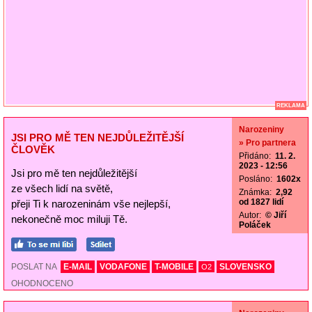
REKLAMA
Narozeniny
JSI PRO MĚ TEN NEJDŮLEŽITĚJŠÍ
» Pro partnera
ČLOVĚK
Přidáno:
11. 2.
2023 - 12:56
Jsi pro mě ten nejdůležitější
Posláno:
1602x
ze všech lidí na světě,
Známka:
2,92
od 1827 lidí
přeji Ti k narozeninám vše nejlepší,
Autor:
© Jiří
nekonečně moc miluji Tě.
Poláček
POSLAT NA
E-MAIL
VODAFONE
T-MOBILE
SLOVENSKO
O2
OHODNOCENO