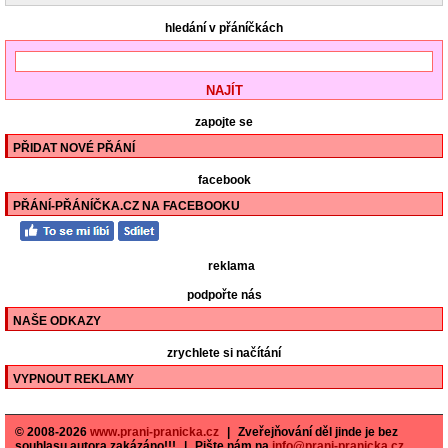
hledání v přáníčkách
zapojte se
PŘIDAT NOVÉ PŘÁNÍ
facebook
PŘÁNÍ-PŘÁNÍČKA.CZ NA FACEBOOKU
reklama
podpořte nás
NAŠE ODKAZY
zrychlete si načítání
VYPNOUT REKLAMY
© 2008-2026
www.prani-pranicka.cz
|
Zveřejňování děl jinde je bez
souhlasu autora zakázáno!!!
|
Pište nám na
info@prani-pranicka.cz