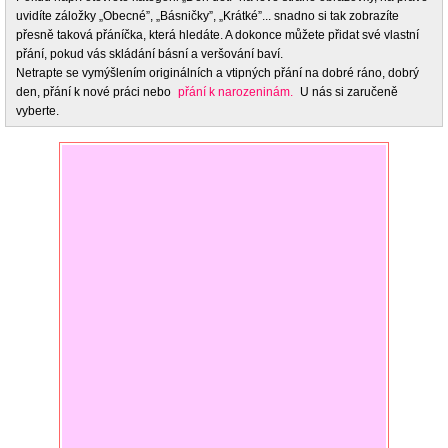
uvidíte záložky „Obecné”, „Básničky”, „Krátké”... snadno si tak zobrazíte
přesně taková přáníčka, která hledáte. A dokonce můžete přidat své vlastní
přání, pokud vás skládání básní a veršování baví.
Netrapte se vymýšlením originálních a vtipných přání na dobré ráno, dobrý
den, přání k nové práci nebo
přání k narozeninám.
U nás si zaručeně
vyberte.