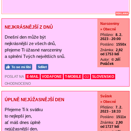
REKLAMA
Narozeniny
NEJKRÁSNĚJŠÍ Z DNŮ
» Obecné
Přidáno:
8. 2.
Dnešní den může být
2023 - 20:00
nejkrásnější ze všech dnů,
Posláno:
1550x
přejeme Ti úžasné narozeniny
Známka:
2,92
od 1753 lidí
a splnění Tvých největších snů.
Autor:
© Jiří
Poláček
POSLAT NA
E-MAIL
VODAFONE
T-MOBILE
SLOVENSKO
O2
OHODNOCENO
Svátek
ÚPLNĚ NEJÚŽASNĚJŠÍ DEN
» Obecné
Přidáno:
7. 2.
Přejeme Ti k svátku
2023 - 18:33
to nejlepší jen,
Posláno:
1511x
ať máš dnes úplně
Známka:
2,90
od 1727 lidí
nejúžasnější den.