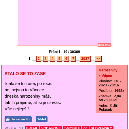
REKLAMA
Přání 1 - 10 / 30369
1
__
2
_
3
_
4
_
5
_
6
_
7
__
3037
__
>>
Narozeniny
STALO SE TO ZASE
» Vtipné
Přidáno:
14. 2.
Stalo se to zase, po roce,
2023 - 20:16
ne, nejsou to Vánoce,
Posláno:
1692x
dneska narozeniny máš,
Známka:
2,84
od 2030 lidí
tak Ti přejeme, ať si je užíváš.
Autor:
© Jiří
Vše nejlepší!
Poláček
POSLAT NA
E-MAIL
VODAFONE
T-MOBILE
SLOVENSKO
O2