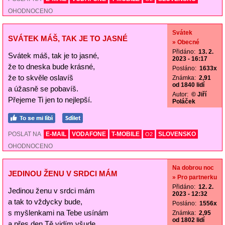
OHODNOCENO
Svátek
SVÁTEK MÁŠ, TAK JE TO JASNÉ
» Obecné
Přidáno:
13. 2.
Svátek máš, tak je to jasné,
2023 - 16:17
že to dneska bude krásné,
Posláno:
1633x
že to skvěle oslavíš
Známka:
2,91
od 1840 lidí
a úžasně se pobavíš.
Autor:
© Jiří
Přejeme Ti jen to nejlepší.
Poláček
POSLAT NA
E-MAIL
VODAFONE
T-MOBILE
SLOVENSKO
O2
OHODNOCENO
Na dobrou noc
JEDINOU ŽENU V SRDCI MÁM
» Pro partnerku
Přidáno:
12. 2.
Jedinou ženu v srdci mám
2023 - 12:32
a tak to vždycky bude,
Posláno:
1556x
s myšlenkami na Tebe usínám
Známka:
2,95
od 1802 lidí
a přes den Tě vidím všude.