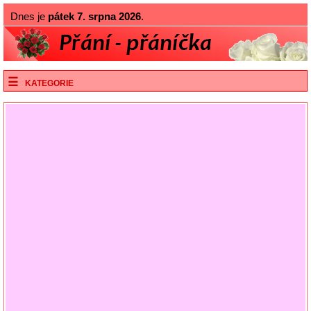
Dnes je
pátek 7. srpna 2026
.
KATEGORIE