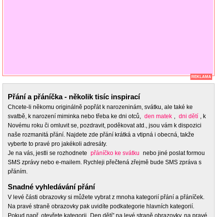
REKLAMA
Přání a přáníčka - několik tisíc inspirací
Chcete-li někomu originálně popřát k narozeninám, svátku, ale také ke
svatbě, k narození miminka nebo třeba ke dni otců,
den matek
,
dni dětí
, k
Novému roku či omluvit se, pozdravit, poděkovat atd., jsou vám k dispozici
naše rozmanitá přání. Najdete zde přání krátká a vtipná i obecná, takže
vyberte to pravé pro jakékoli adresáty.
Je na vás, jestli se rozhodnete
přáníčko ke svátku
nebo jiné poslat formou
SMS zprávy nebo e-mailem. Rychleji přečtená zřejmě bude SMS zpráva s
přáním.
Snadné vyhledávání přání
V levé části obrazovky si můžete vybrat z mnoha kategorií přání a přáníček.
Na pravé straně obrazovky pak uvidíte podkategorie hlavních kategorií.
Pokud např. otevřete kategorii „Den dětí” na levé straně obrazovky, na pravé