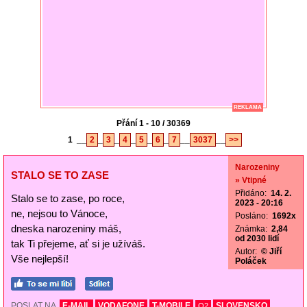
REKLAMA
Přání 1 - 10 / 30369
1
__
2
_
3
_
4
_
5
_
6
_
7
__
3037
__
>>
Narozeniny
STALO SE TO ZASE
» Vtipné
Přidáno:
14. 2.
Stalo se to zase, po roce,
2023 - 20:16
ne, nejsou to Vánoce,
Posláno:
1692x
dneska narozeniny máš,
Známka:
2,84
od 2030 lidí
tak Ti přejeme, ať si je užíváš.
Autor:
© Jiří
Vše nejlepší!
Poláček
POSLAT NA
E-MAIL
VODAFONE
T-MOBILE
SLOVENSKO
O2