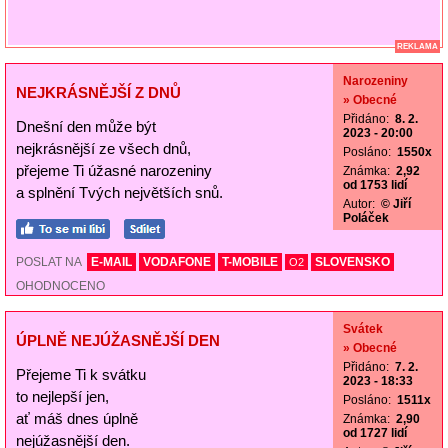
REKLAMA
Narozeniny
NEJKRÁSNĚJŠÍ Z DNŮ
» Obecné
Přidáno:
8. 2.
Dnešní den může být
2023 - 20:00
nejkrásnější ze všech dnů,
Posláno:
1550x
přejeme Ti úžasné narozeniny
Známka:
2,92
od 1753 lidí
a splnění Tvých největších snů.
Autor:
© Jiří
Poláček
POSLAT NA
E-MAIL
VODAFONE
T-MOBILE
SLOVENSKO
O2
OHODNOCENO
Svátek
ÚPLNĚ NEJÚŽASNĚJŠÍ DEN
» Obecné
Přidáno:
7. 2.
Přejeme Ti k svátku
2023 - 18:33
to nejlepší jen,
Posláno:
1511x
ať máš dnes úplně
Známka:
2,90
od 1727 lidí
nejúžasnější den.