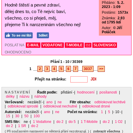
Přidáno:
5. 2.
Hodně štěstí a pevné zdraví,
2023 - 1:09
dělej dnes to, co Tě nejvíc baví,
Posláno:
1573x
všechno, co si přeješ, měj,
Známka:
2,93
od 1795 lidí
přejeme Ti k narozeninám všechno nej!
Autor:
© Jiří
Poláček
POSLAT NA
E-MAIL
VODAFONE
T-MOBILE
SLOVENSKO
O2
OHODNOCENO
Přání 1 - 10 / 30369
1
__
2
_
3
_
4
_
5
_
6
_
7
__
3037
__
>>
Přejít na stránku:
NASTAVENÍ
Řadit podle:
přidání
-|
hodnocení
|
posílanosti
|
délky
|
názvu
|
náhody
Veršované:
nezáleží
-|
ano
|
ne
Filtr obsahu:
odblokovat lechtivé
|
odblokovat sprosté
|
odblokovat nechutné
|
odblokovat drsné
Autorské:
nezáleží
-|
ano
|
ne
Počet na stránku:
1
|
5
|- 10 -|
15
|
30
|
50
|
100
SMS filtr:
ne
-|
1 Vodafone
|
do 2
|
do 5
|
1 T-Mobile
|
do 2
|
1 O2
|
do 2
|
1 SR
|
do 2
( Při současném nastavení se některá přání nezobrazují. ) (
zobrazit všechna
)