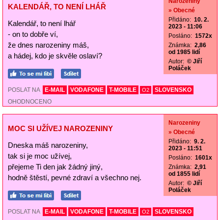
Narozeniny
KALENDÁŘ, TO NENÍ LHÁŘ
» Obecné
Přidáno:
10. 2.
Kalendář, to není lhář
2023 - 11:06
- on to dobře ví,
Posláno:
1572x
že dnes narozeniny máš,
Známka:
2,86
od 1985 lidí
a hádej, kdo je skvěle oslaví?
Autor:
© Jiří
Poláček
POSLAT NA
E-MAIL
VODAFONE
T-MOBILE
SLOVENSKO
O2
OHODNOCENO
Narozeniny
MOC SI UŽÍVEJ NAROZENINY
» Obecné
Přidáno:
9. 2.
Dneska máš narozeniny,
2023 - 11:51
tak si je moc užívej,
Posláno:
1601x
přejeme Ti den jak žádný jiný,
Známka:
2,91
od 1855 lidí
hodně štěstí, pevné zdraví a všechno nej.
Autor:
© Jiří
Poláček
POSLAT NA
E-MAIL
VODAFONE
T-MOBILE
SLOVENSKO
O2