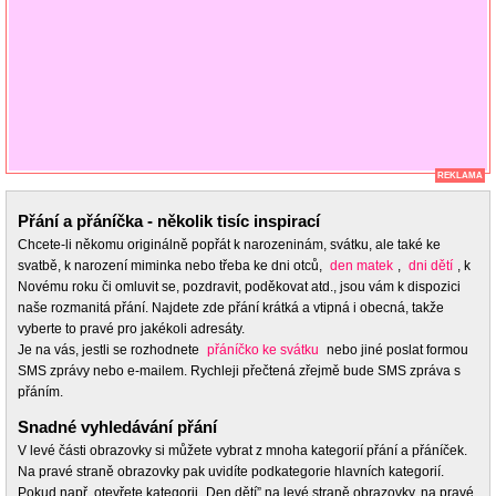
REKLAMA
Přání a přáníčka - několik tisíc inspirací
Chcete-li někomu originálně popřát k narozeninám, svátku, ale také ke
svatbě, k narození miminka nebo třeba ke dni otců,
den matek
,
dni dětí
, k
Novému roku či omluvit se, pozdravit, poděkovat atd., jsou vám k dispozici
naše rozmanitá přání. Najdete zde přání krátká a vtipná i obecná, takže
vyberte to pravé pro jakékoli adresáty.
Je na vás, jestli se rozhodnete
přáníčko ke svátku
nebo jiné poslat formou
SMS zprávy nebo e-mailem. Rychleji přečtená zřejmě bude SMS zpráva s
přáním.
Snadné vyhledávání přání
V levé části obrazovky si můžete vybrat z mnoha kategorií přání a přáníček.
Na pravé straně obrazovky pak uvidíte podkategorie hlavních kategorií.
Pokud např. otevřete kategorii „Den dětí” na levé straně obrazovky, na pravé