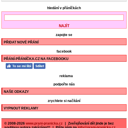
hledání v přáníčkách
zapojte se
PŘIDAT NOVÉ PŘÁNÍ
facebook
PŘÁNÍ-PŘÁNÍČKA.CZ NA FACEBOOKU
reklama
podpořte nás
NAŠE ODKAZY
zrychlete si načítání
VYPNOUT REKLAMY
© 2008-2026
www.prani-pranicka.cz
|
Zveřejňování děl jinde je bez
souhlasu autora zakázáno!!!
|
Pište nám na
info@prani-pranicka.cz