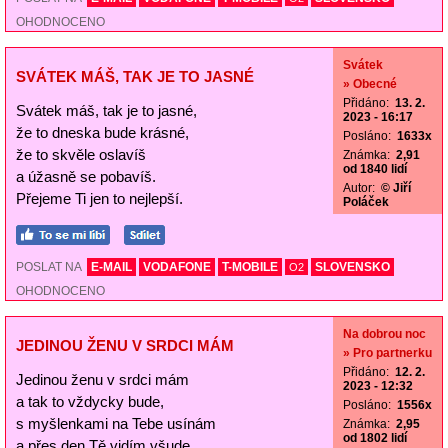
OHODNOCENO
Svátek
SVÁTEK MÁŠ, TAK JE TO JASNÉ
» Obecné
Přidáno:
13. 2.
Svátek máš, tak je to jasné,
2023 - 16:17
že to dneska bude krásné,
Posláno:
1633x
že to skvěle oslavíš
Známka:
2,91
od 1840 lidí
a úžasně se pobavíš.
Autor:
© Jiří
Přejeme Ti jen to nejlepší.
Poláček
POSLAT NA
E-MAIL
VODAFONE
T-MOBILE
SLOVENSKO
O2
OHODNOCENO
Na dobrou noc
JEDINOU ŽENU V SRDCI MÁM
» Pro partnerku
Přidáno:
12. 2.
Jedinou ženu v srdci mám
2023 - 12:32
a tak to vždycky bude,
Posláno:
1556x
s myšlenkami na Tebe usínám
Známka:
2,95
od 1802 lidí
a přes den Tě vidím všude.