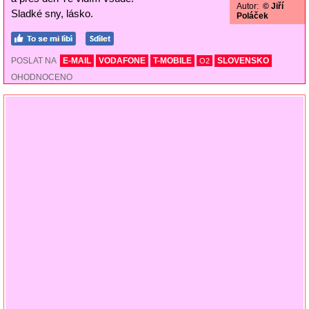
Autor:
© Jiří
Sladké sny, lásko.
Poláček
POSLAT NA
E-MAIL
VODAFONE
T-MOBILE
SLOVENSKO
O2
OHODNOCENO