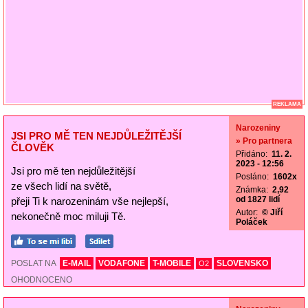
REKLAMA
Narozeniny
JSI PRO MĚ TEN NEJDŮLEŽITĚJŠÍ
» Pro partnera
ČLOVĚK
Přidáno:
11. 2.
2023 - 12:56
Jsi pro mě ten nejdůležitější
Posláno:
1602x
ze všech lidí na světě,
Známka:
2,92
od 1827 lidí
přeji Ti k narozeninám vše nejlepší,
Autor:
© Jiří
nekonečně moc miluji Tě.
Poláček
POSLAT NA
E-MAIL
VODAFONE
T-MOBILE
SLOVENSKO
O2
OHODNOCENO