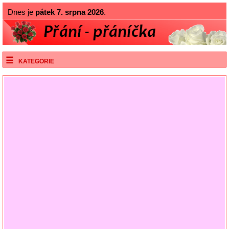
Dnes je
pátek 7. srpna 2026
.
KATEGORIE