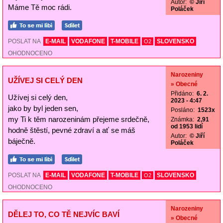
Autor:
© Jiří
Máme Tě moc rádi.
Poláček
POSLAT NA
E-MAIL
VODAFONE
T-MOBILE
SLOVENSKO
O2
OHODNOCENO
Narozeniny
UŽÍVEJ SI CELÝ DEN
» Obecné
Přidáno:
6. 2.
Užívej si celý den,
2023 - 4:47
jako by byl jeden sen,
Posláno:
1523x
my Ti k těm narozeninám přejeme srdečně,
Známka:
2,91
od 1953 lidí
hodně štěstí, pevné zdraví a ať se máš
Autor:
© Jiří
báječně.
Poláček
POSLAT NA
E-MAIL
VODAFONE
T-MOBILE
SLOVENSKO
O2
OHODNOCENO
Narozeniny
DĚLEJ TO, CO TĚ NEJVÍC BAVÍ
» Obecné