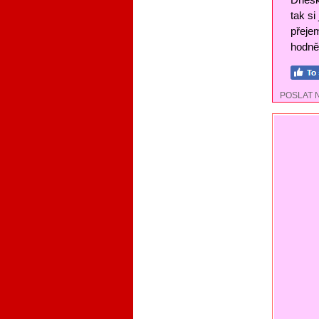
tak si
přejem
hodně 
POSLAT 