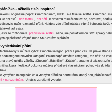
přáníčka - několik tisíc inspirací
 někomu originálně popřát k narozeninám, svátku, ale také ke svatbě, k narození m
a ke dni otců,
den matek
,
dni dětí
, k Novému roku či omluvit se, pozdravit, poděko
 dispozici naše rozmanitá přání. Najdete zde přání krátká a vtipná i obecná, takže 
jakékoli adresáty.
 jestli se rozhodnete
přáníčko ke svátku
nebo jiné poslat formou SMS zprávy nebo
ychleji přečtená zřejmě bude SMS zpráva s přáním.
vyhledávání přání
ti obrazovky si můžete vybrat z mnoha kategorií přání a přáníček. Na pravé straně
e podkategorie hlavních kategorií. Pokud např. otevřete kategorii „Den dětí” na levé
 na pravé uvidíte záložky „Obecné”, „Básničky”, „Krátké”... snadno si tak zobrazíte
níčka, která hledáte. A dokonce můžete přidat své vlastní přání, pokud vás skládán
baví.
e vymýšlením originálních a vtipných přání na dobré ráno, dobrý den, přání k nové 
ní k narozeninám.
U nás si zaručeně vyberte.