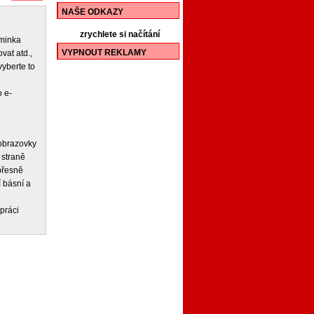
NAŠE ODKAZY
zrychlete si načítání
iminka
VYPNOUT REKLAMY
vat atd.,
vyberte to
 e-
 obrazovky
 straně
 přesně
í básní a
práci