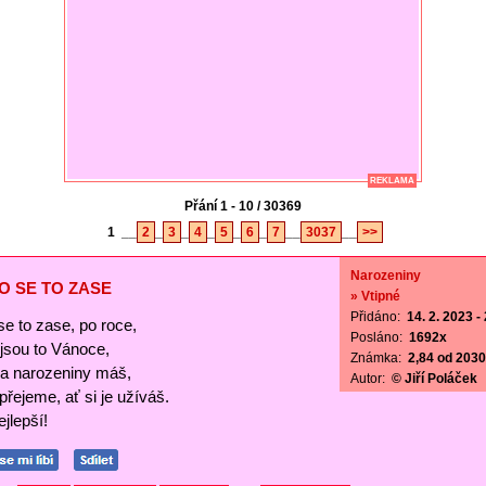
REKLAMA
Přání 1 - 10 / 30369
1
__
2
_
3
_
4
_
5
_
6
_
7
__
3037
__
>>
Narozeniny
O SE TO ZASE
» Vtipné
Přidáno:
14. 2. 2023 -
se to zase, po roce,
Posláno:
1692x
ejsou to Vánoce,
Známka:
2,84 od 2030 
a narozeniny máš,
Autor:
© Jiří Poláček
 přejeme, ať si je užíváš.
jlepší!