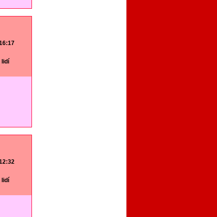
 16:17
lidí
 12:32
lidí