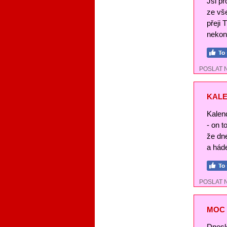
Jsi pr
ze vše
přeji 
nekon
POSLAT 
KALE
Kalend
- on t
že dn
a háde
POSLAT 
MOC 
Dnesk