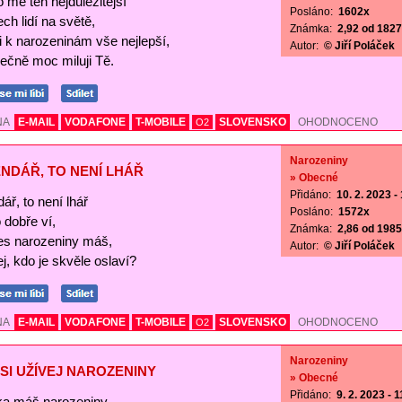
o mě ten nejdůležitější
Posláno:
1602x
ch lidí na světě,
Známka:
2,92 od 1827 
Ti k narozeninám vše nejlepší,
Autor:
© Jiří Poláček
ečně moc miluji Tě.
NA
E-MAIL
VODAFONE
T-MOBILE
SLOVENSKO
OHODNOCENO
O2
Narozeniny
NDÁŘ, TO NENÍ LHÁŘ
» Obecné
Přidáno:
10. 2. 2023 -
ář, to není lhář
Posláno:
1572x
o dobře ví,
Známka:
2,86 od 1985 
es narozeniny máš,
Autor:
© Jiří Poláček
j, kdo je skvěle oslaví?
NA
E-MAIL
VODAFONE
T-MOBILE
SLOVENSKO
OHODNOCENO
O2
Narozeniny
SI UŽÍVEJ NAROZENINY
» Obecné
Přidáno:
9. 2. 2023 - 
a máš narozeniny,