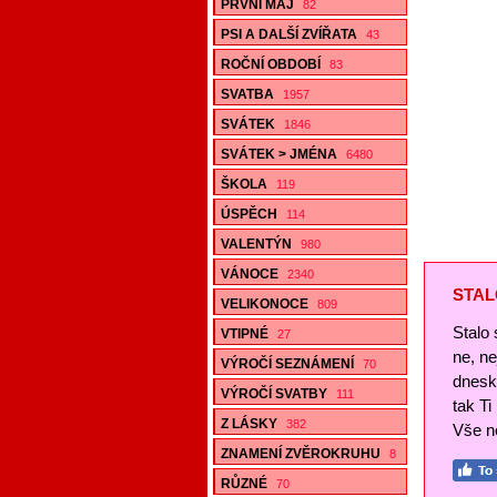
PRVNÍ MÁJ
82
PSI A DALŠÍ ZVÍŘATA
43
ROČNÍ OBDOBÍ
83
SVATBA
1957
SVÁTEK
1846
SVÁTEK > JMÉNA
6480
ŠKOLA
119
ÚSPĚCH
114
VALENTÝN
980
VÁNOCE
2340
STAL
VELIKONOCE
809
Stalo 
VTIPNÉ
27
ne, n
VÝROČÍ SEZNÁMENÍ
70
dnesk
VÝROČÍ SVATBY
111
tak Ti
Z LÁSKY
382
Vše ne
ZNAMENÍ ZVĚROKRUHU
8
RŮZNÉ
70