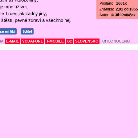
Posláno:
1601x
 je moc užívej,
Známka:
2,91 od 1855 
e Ti den jak žádný jiný,
Autor:
© Jiří Poláček
štěstí, pevné zdraví a všechno nej.
NA
E-MAIL
VODAFONE
T-MOBILE
SLOVENSKO
OHODNOCENO
O2