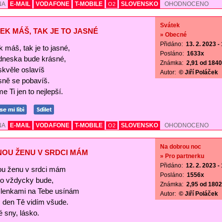
NA
E-MAIL
VODAFONE
T-MOBILE
SLOVENSKO
OHODNOCENO
O2
Svátek
EK MÁŠ, TAK JE TO JASNÉ
» Obecné
Přidáno:
13. 2. 2023 -
 máš, tak je to jasné,
Posláno:
1633x
 dneska bude krásné,
Známka:
2,91 od 1840 
skvěle oslavíš
Autor:
© Jiří Poláček
sně se pobavíš.
e Ti jen to nejlepší.
NA
E-MAIL
VODAFONE
T-MOBILE
SLOVENSKO
OHODNOCENO
O2
Na dobrou noc
NOU ŽENU V SRDCI MÁM
» Pro partnerku
Přidáno:
12. 2. 2023 -
ou ženu v srdci mám
Posláno:
1556x
 to vždycky bude,
Známka:
2,95 od 1802 
lenkami na Tebe usínám
Autor:
© Jiří Poláček
s den Tě vidím všude.
 sny, lásko.