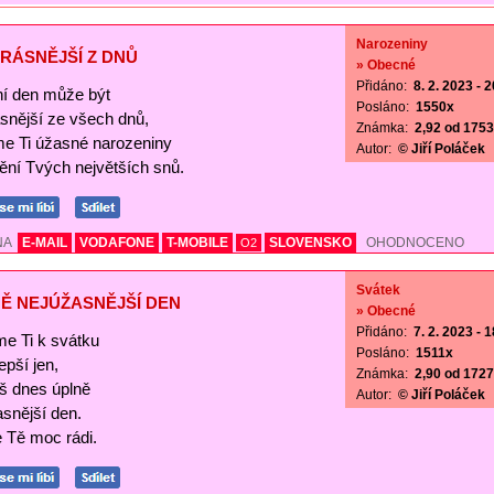
Narozeniny
RÁSNĚJŠÍ Z DNŮ
» Obecné
Přidáno:
8. 2. 2023 - 
í den může být
Posláno:
1550x
ásnější ze všech dnů,
Známka:
2,92 od 1753 
me Ti úžasné narozeniny
Autor:
© Jiří Poláček
nění Tvých největších snů.
NA
E-MAIL
VODAFONE
T-MOBILE
SLOVENSKO
OHODNOCENO
O2
Svátek
Ě NEJÚŽASNĚJŠÍ DEN
» Obecné
Přidáno:
7. 2. 2023 - 
me Ti k svátku
Posláno:
1511x
lepší jen,
Známka:
2,90 od 1727 
š dnes úplně
Autor:
© Jiří Poláček
asnější den.
Tě moc rádi.