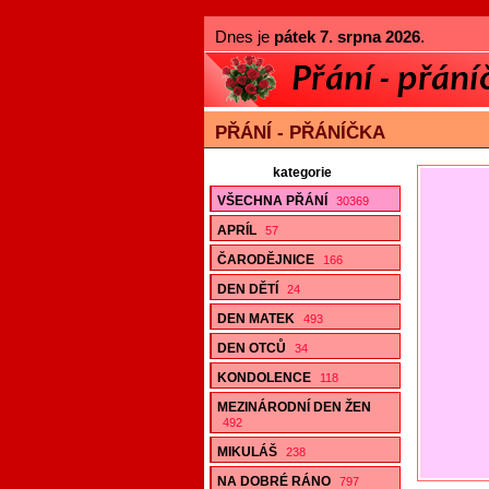
Dnes je
pátek 7. srpna 2026
.
PŘÁNÍ - PŘÁNÍČKA
kategorie
VŠECHNA PŘÁNÍ
30369
APRÍL
57
ČARODĚJNICE
166
DEN DĚTÍ
24
DEN MATEK
493
DEN OTCŮ
34
KONDOLENCE
118
MEZINÁRODNÍ DEN ŽEN
492
MIKULÁŠ
238
NA DOBRÉ RÁNO
797