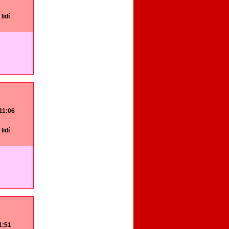
lidí
 11:06
lidí
11:51