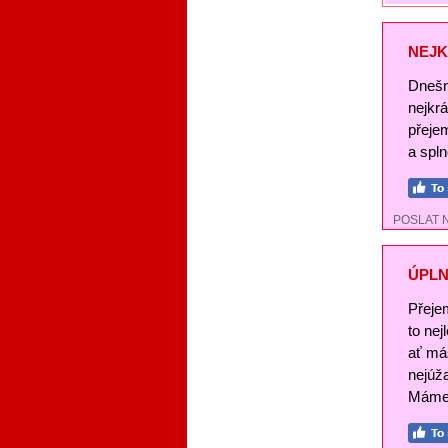
NEJK
Dnešn
nejkr
přeje
a spl
POSLAT 
ÚPLN
Přeje
to nej
ať má
nejúž
Máme 