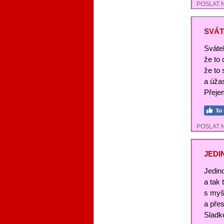
POSLAT 
SVÁT
Svátek
že to
že to 
a úža
Přejem
POSLAT 
JEDI
Jedin
a tak
s myš
a pře
Sladké