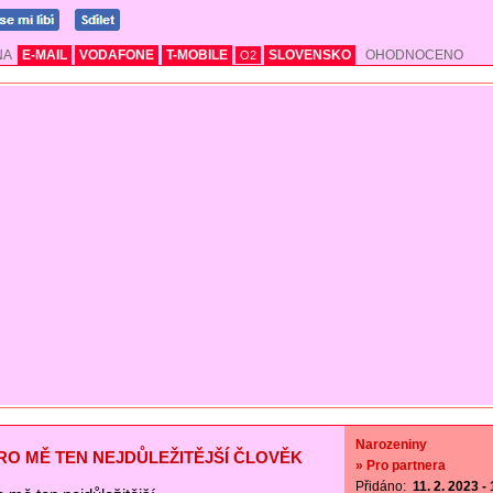
NA
E-MAIL
VODAFONE
T-MOBILE
SLOVENSKO
OHODNOCENO
O2
Narozeniny
PRO MĚ TEN NEJDŮLEŽITĚJŠÍ ČLOVĚK
» Pro partnera
Přidáno:
11. 2. 2023 -