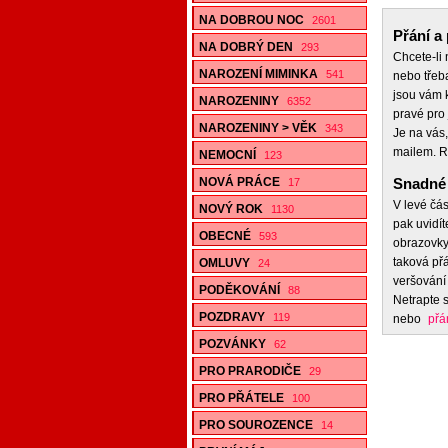
NA DOBROU NOC
2601
Přání a 
NA DOBRÝ DEN
293
Chcete-li
NAROZENÍ MIMINKA
541
nebo třeb
jsou vám k
NAROZENINY
6352
pravé pro 
NAROZENINY > VĚK
343
Je na vás,
mailem. R
NEMOCNÍ
123
NOVÁ PRÁCE
Snadné 
17
V levé čás
NOVÝ ROK
1130
pak uvidít
OBECNÉ
593
obrazovky,
taková přá
OMLUVY
24
veršování 
PODĚKOVÁNÍ
88
Netrapte s
POZDRAVY
119
nebo
přá
POZVÁNKY
62
PRO PRARODIČE
29
PRO PŘÁTELE
100
PRO SOUROZENCE
14