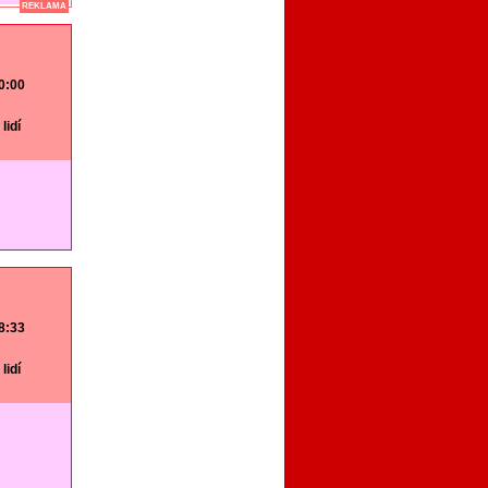
REKLAMA
20:00
lidí
18:33
lidí