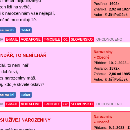
o mě ten nejdůležitější
Posláno:
1602x
ch lidí na světě,
Známka:
2,92 od 1827 
Ti k narozeninám vše nejlepší,
Autor:
© Jiří Poláček
ečně moc miluji Tě.
NA
E-MAIL
VODAFONE
T-MOBILE
SLOVENSKO
OHODNOCENO
O2
Narozeniny
NDÁŘ, TO NENÍ LHÁŘ
» Obecné
Přidáno:
10. 2. 2023 -
ář, to není lhář
Posláno:
1572x
o dobře ví,
Známka:
2,86 od 1985 
es narozeniny máš,
Autor:
© Jiří Poláček
j, kdo je skvěle oslaví?
NA
E-MAIL
VODAFONE
T-MOBILE
SLOVENSKO
OHODNOCENO
O2
Narozeniny
SI UŽÍVEJ NAROZENINY
» Obecné
Přidáno:
9. 2. 2023 - 
a máš narozeniny,