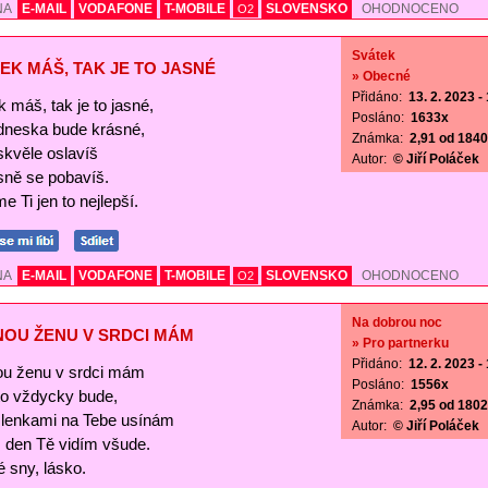
NA
E-MAIL
VODAFONE
T-MOBILE
SLOVENSKO
OHODNOCENO
O2
Svátek
EK MÁŠ, TAK JE TO JASNÉ
» Obecné
Přidáno:
13. 2. 2023 -
 máš, tak je to jasné,
Posláno:
1633x
 dneska bude krásné,
Známka:
2,91 od 1840 
skvěle oslavíš
Autor:
© Jiří Poláček
sně se pobavíš.
e Ti jen to nejlepší.
NA
E-MAIL
VODAFONE
T-MOBILE
SLOVENSKO
OHODNOCENO
O2
Na dobrou noc
NOU ŽENU V SRDCI MÁM
» Pro partnerku
Přidáno:
12. 2. 2023 -
ou ženu v srdci mám
Posláno:
1556x
 to vždycky bude,
Známka:
2,95 od 1802 
lenkami na Tebe usínám
Autor:
© Jiří Poláček
s den Tě vidím všude.
 sny, lásko.