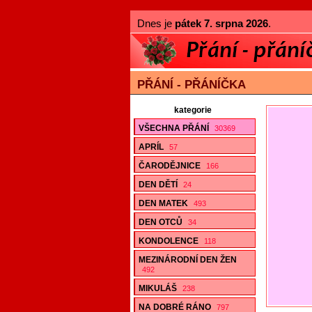
Dnes je
pátek 7. srpna 2026
.
PŘÁNÍ - PŘÁNÍČKA
kategorie
VŠECHNA PŘÁNÍ
30369
APRÍL
57
ČARODĚJNICE
166
DEN DĚTÍ
24
DEN MATEK
493
DEN OTCŮ
34
KONDOLENCE
118
MEZINÁRODNÍ DEN ŽEN
492
MIKULÁŠ
238
NA DOBRÉ RÁNO
797