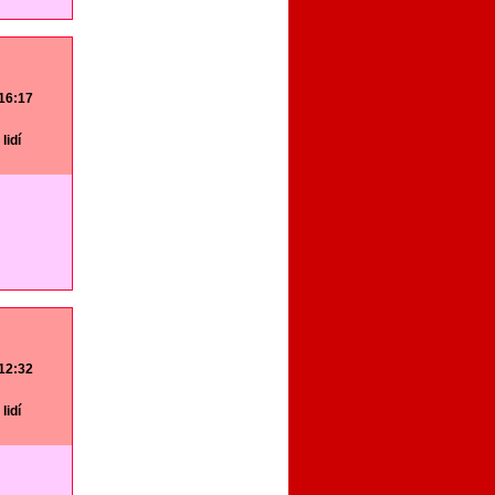
 16:17
lidí
 12:32
lidí