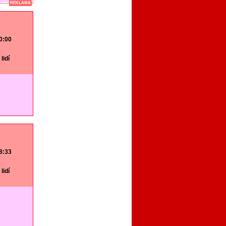
REKLAMA
20:00
lidí
18:33
lidí