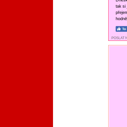
tak si
přejem
hodně 
POSLAT 