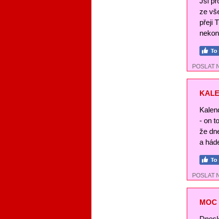
Jsi pr
ze vše
přeji 
nekon
POSLAT 
KALE
Kalend
- on t
že dn
a háde
POSLAT 
MOC 
Dnesk