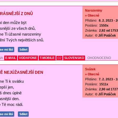
Narozeniny
RÁSNĚJŠÍ Z DNŮ
» Obecné
Přidáno:
8. 2. 2023 - 
í den může být
Posláno:
1550x
ásnější ze všech dnů,
Známka:
2,92 od 1753 
me Ti úžasné narozeniny
Autor:
© Jiří Poláček
nění Tvých největších snů.
NA
E-MAIL
VODAFONE
T-MOBILE
SLOVENSKO
OHODNOCENO
O2
Svátek
Ě NEJÚŽASNĚJŠÍ DEN
» Obecné
Přidáno:
7. 2. 2023 - 
me Ti k svátku
Posláno:
1511x
lepší jen,
Známka:
2,90 od 1727 
š dnes úplně
Autor:
© Jiří Poláček
asnější den.
Tě moc rádi.