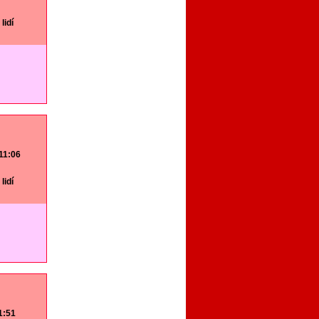
lidí
 11:06
lidí
11:51