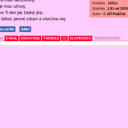
Posláno:
1601x
 je moc užívej,
Známka:
2,91 od 1855 
e Ti den jak žádný jiný,
Autor:
© Jiří Poláček
štěstí, pevné zdraví a všechno nej.
NA
E-MAIL
VODAFONE
T-MOBILE
SLOVENSKO
OHODNOCENO
O2