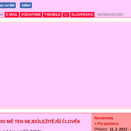
NA
E-MAIL
VODAFONE
T-MOBILE
SLOVENSKO
OHODNOCENO
O2
Narozeniny
PRO MĚ TEN NEJDŮLEŽITĚJŠÍ ČLOVĚK
» Pro partnera
Přidáno:
11. 2. 2023 -