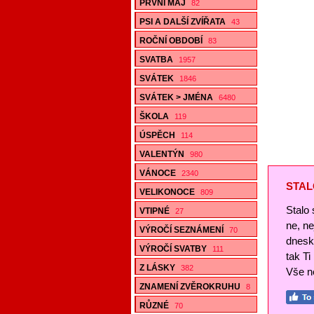
PRVNÍ MÁJ
82
PSI A DALŠÍ ZVÍŘATA
43
ROČNÍ OBDOBÍ
83
SVATBA
1957
SVÁTEK
1846
SVÁTEK > JMÉNA
6480
ŠKOLA
119
ÚSPĚCH
114
VALENTÝN
980
VÁNOCE
2340
STAL
VELIKONOCE
809
Stalo 
VTIPNÉ
27
ne, n
VÝROČÍ SEZNÁMENÍ
70
dnesk
VÝROČÍ SVATBY
111
tak Ti
Z LÁSKY
382
Vše ne
ZNAMENÍ ZVĚROKRUHU
8
RŮZNÉ
70