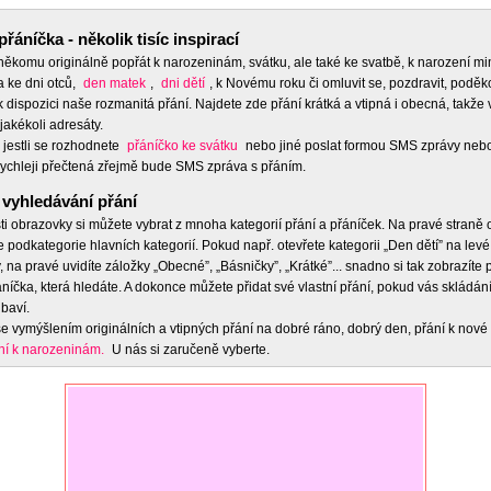
přáníčka - několik tisíc inspirací
 někomu originálně popřát k narozeninám, svátku, ale také ke svatbě, k narození m
a ke dni otců,
den matek
,
dni dětí
, k Novému roku či omluvit se, pozdravit, poděko
 dispozici naše rozmanitá přání. Najdete zde přání krátká a vtipná i obecná, takže 
jakékoli adresáty.
 jestli se rozhodnete
přáníčko ke svátku
nebo jiné poslat formou SMS zprávy nebo
ychleji přečtená zřejmě bude SMS zpráva s přáním.
vyhledávání přání
ti obrazovky si můžete vybrat z mnoha kategorií přání a přáníček. Na pravé straně
e podkategorie hlavních kategorií. Pokud např. otevřete kategorii „Den dětí” na levé
 na pravé uvidíte záložky „Obecné”, „Básničky”, „Krátké”... snadno si tak zobrazíte
níčka, která hledáte. A dokonce můžete přidat své vlastní přání, pokud vás skládán
baví.
e vymýšlením originálních a vtipných přání na dobré ráno, dobrý den, přání k nové 
ní k narozeninám.
U nás si zaručeně vyberte.