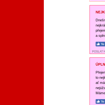
NEJK
Dnešn
nejkr
přeje
a spl
POSLAT 
ÚPLN
Přeje
to nej
ať má
nejúž
Máme 