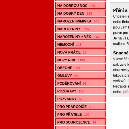
NA DOBROU NOC
2601
Přání a 
NA DOBRÝ DEN
293
Chcete-li
NAROZENÍ MIMINKA
541
nebo třeb
jsou vám k
NAROZENINY
6352
pravé pro 
NAROZENINY > VĚK
343
Je na vás,
mailem. R
NEMOCNÍ
123
NOVÁ PRÁCE
Snadné 
17
V levé čás
NOVÝ ROK
1130
pak uvidít
OBECNÉ
593
obrazovky,
taková přá
OMLUVY
24
veršování 
PODĚKOVÁNÍ
88
Netrapte s
POZDRAVY
119
nebo
přá
POZVÁNKY
62
PRO PRARODIČE
29
PRO PŘÁTELE
100
PRO SOUROZENCE
14