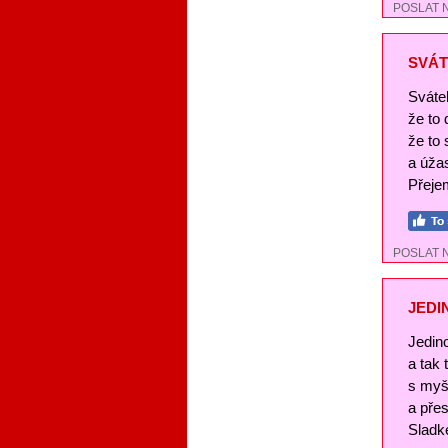
POSLAT 
SVÁT
Svátek
že to
že to 
a úža
Přejem
POSLAT 
JEDI
Jedin
a tak
s myš
a pře
Sladké