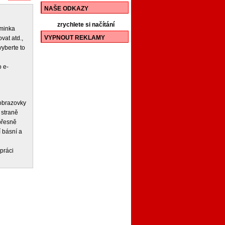
NAŠE ODKAZY
zrychlete si načítání
iminka
VYPNOUT REKLAMY
vat atd.,
vyberte to
 e-
 obrazovky
 straně
 přesně
í básní a
práci