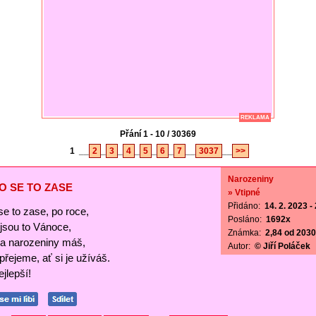
REKLAMA
Přání 1 - 10 / 30369
1
__
2
_
3
_
4
_
5
_
6
_
7
__
3037
__
>>
Narozeniny
O SE TO ZASE
» Vtipné
Přidáno:
14. 2. 2023 -
se to zase, po roce,
Posláno:
1692x
ejsou to Vánoce,
Známka:
2,84 od 2030 
a narozeniny máš,
Autor:
© Jiří Poláček
 přejeme, ať si je užíváš.
jlepší!