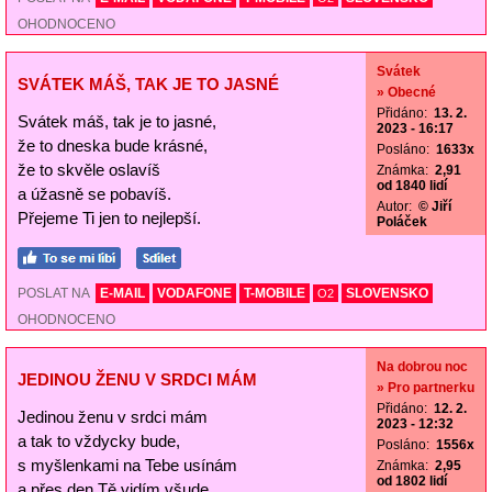
OHODNOCENO
Svátek
SVÁTEK MÁŠ, TAK JE TO JASNÉ
» Obecné
Přidáno:
13. 2.
Svátek máš, tak je to jasné,
2023 - 16:17
že to dneska bude krásné,
Posláno:
1633x
že to skvěle oslavíš
Známka:
2,91
od 1840 lidí
a úžasně se pobavíš.
Autor:
© Jiří
Přejeme Ti jen to nejlepší.
Poláček
POSLAT NA
E-MAIL
VODAFONE
T-MOBILE
SLOVENSKO
O2
OHODNOCENO
Na dobrou noc
JEDINOU ŽENU V SRDCI MÁM
» Pro partnerku
Přidáno:
12. 2.
Jedinou ženu v srdci mám
2023 - 12:32
a tak to vždycky bude,
Posláno:
1556x
s myšlenkami na Tebe usínám
Známka:
2,95
od 1802 lidí
a přes den Tě vidím všude.