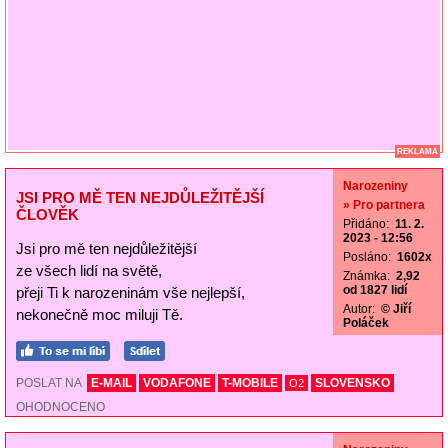
REKLAMA
Narozeniny
JSI PRO MĚ TEN NEJDŮLEŽITĚJŠÍ
» Pro partnera
ČLOVĚK
Přidáno:
11. 2.
2023 - 12:56
Jsi pro mě ten nejdůležitější
Posláno:
1602x
ze všech lidí na světě,
Známka:
2,92
od 1827 lidí
přeji Ti k narozeninám vše nejlepší,
Autor:
© Jiří
nekonečně moc miluji Tě.
Poláček
POSLAT NA
E-MAIL
VODAFONE
T-MOBILE
SLOVENSKO
O2
OHODNOCENO