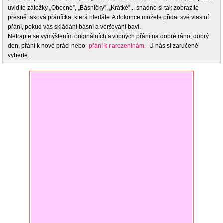
uvidíte záložky „Obecné”, „Básničky”, „Krátké”... snadno si tak zobrazíte
přesně taková přáníčka, která hledáte. A dokonce můžete přidat své vlastní
přání, pokud vás skládání básní a veršování baví.
Netrapte se vymýšlením originálních a vtipných přání na dobré ráno, dobrý
den, přání k nové práci nebo
přání k narozeninám.
U nás si zaručeně
vyberte.