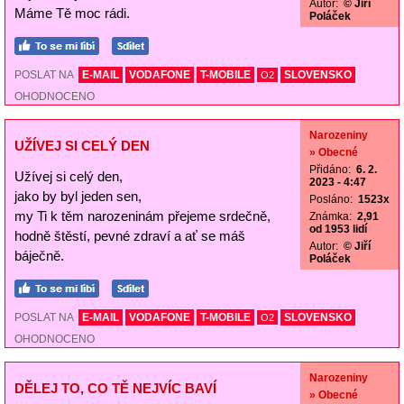
Autor:
© Jiří
Máme Tě moc rádi.
Poláček
POSLAT NA
E-MAIL
VODAFONE
T-MOBILE
SLOVENSKO
O2
OHODNOCENO
Narozeniny
UŽÍVEJ SI CELÝ DEN
» Obecné
Přidáno:
6. 2.
Užívej si celý den,
2023 - 4:47
jako by byl jeden sen,
Posláno:
1523x
my Ti k těm narozeninám přejeme srdečně,
Známka:
2,91
od 1953 lidí
hodně štěstí, pevné zdraví a ať se máš
Autor:
© Jiří
báječně.
Poláček
POSLAT NA
E-MAIL
VODAFONE
T-MOBILE
SLOVENSKO
O2
OHODNOCENO
Narozeniny
DĚLEJ TO, CO TĚ NEJVÍC BAVÍ
» Obecné