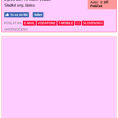
Autor:
© Jiří
Sladké sny, lásko.
Poláček
POSLAT NA
E-MAIL
VODAFONE
T-MOBILE
SLOVENSKO
O2
OHODNOCENO