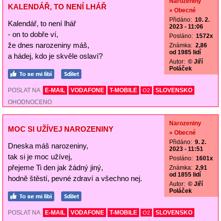
Narozeniny
KALENDÁŘ, TO NENÍ LHÁŘ
» Obecné
Přidáno:
10. 2.
Kalendář, to není lhář
2023 - 11:06
- on to dobře ví,
Posláno:
1572x
že dnes narozeniny máš,
Známka:
2,86
od 1985 lidí
a hádej, kdo je skvěle oslaví?
Autor:
© Jiří
Poláček
POSLAT NA
E-MAIL
VODAFONE
T-MOBILE
SLOVENSKO
O2
OHODNOCENO
Narozeniny
MOC SI UŽÍVEJ NAROZENINY
» Obecné
Přidáno:
9. 2.
Dneska máš narozeniny,
2023 - 11:51
tak si je moc užívej,
Posláno:
1601x
přejeme Ti den jak žádný jiný,
Známka:
2,91
od 1855 lidí
hodně štěstí, pevné zdraví a všechno nej.
Autor:
© Jiří
Poláček
POSLAT NA
E-MAIL
VODAFONE
T-MOBILE
SLOVENSKO
O2