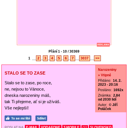
REKLAMA
Přání 1 - 10 / 30369
1
__
2
_
3
_
4
_
5
_
6
_
7
__
3037
__
>>
Narozeniny
STALO SE TO ZASE
» Vtipné
Přidáno:
14. 2.
Stalo se to zase, po roce,
2023 - 20:16
ne, nejsou to Vánoce,
Posláno:
1692x
dneska narozeniny máš,
Známka:
2,84
od 2030 lidí
tak Ti přejeme, ať si je užíváš.
Autor:
© Jiří
Vše nejlepší!
Poláček
POSLAT NA
E-MAIL
VODAFONE
T-MOBILE
SLOVENSKO
O2