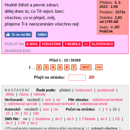
Přidáno:
5. 2.
Hodně štěstí a pevné zdraví,
2023 - 1:09
dělej dnes to, co Tě nejvíc baví,
Posláno:
1573x
všechno, co si přeješ, měj,
Známka:
2,93
od 1795 lidí
přejeme Ti k narozeninám všechno nej!
Autor:
© Jiří
Poláček
POSLAT NA
E-MAIL
VODAFONE
T-MOBILE
SLOVENSKO
O2
OHODNOCENO
Přání 1 - 10 / 30369
1
__
2
_
3
_
4
_
5
_
6
_
7
__
3037
__
>>
Přejít na stránku:
NASTAVENÍ
Řadit podle:
přidání
-|
hodnocení
|
posílanosti
|
délky
|
názvu
|
náhody
Veršované:
nezáleží
-|
ano
|
ne
Filtr obsahu:
odblokovat lechtivé
|
odblokovat sprosté
|
odblokovat nechutné
|
odblokovat drsné
Autorské:
nezáleží
-|
ano
|
ne
Počet na stránku:
1
|
5
|- 10 -|
15
|
30
|
50
|
100
SMS filtr:
ne
-|
1 Vodafone
|
do 2
|
do 5
|
1 T-Mobile
|
do 2
|
1 O2
|
do 2
|
1 SR
|
do 2
( Při současném nastavení se některá přání nezobrazují. ) (
zobrazit všechna
)