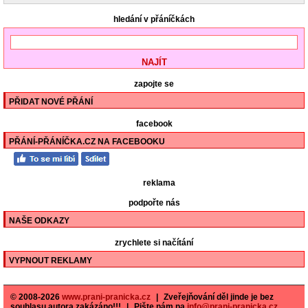
hledání v přáníčkách
zapojte se
PŘIDAT NOVÉ PŘÁNÍ
facebook
PŘÁNÍ-PŘÁNÍČKA.CZ NA FACEBOOKU
reklama
podpořte nás
NAŠE ODKAZY
zrychlete si načítání
VYPNOUT REKLAMY
© 2008-2026
www.prani-pranicka.cz
|
Zveřejňování děl jinde je bez
souhlasu autora zakázáno!!!
|
Pište nám na
info@prani-pranicka.cz