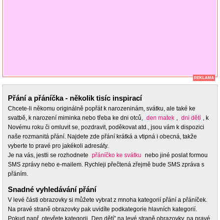
REKLAMA
Přání a přáníčka - několik tisíc inspirací
Chcete-li někomu originálně popřát k narozeninám, svátku, ale také ke
svatbě, k narození miminka nebo třeba ke dni otců,
den matek
,
dni dětí
, k
Novému roku či omluvit se, pozdravit, poděkovat atd., jsou vám k dispozici
naše rozmanitá přání. Najdete zde přání krátká a vtipná i obecná, takže
vyberte to pravé pro jakékoli adresáty.
Je na vás, jestli se rozhodnete
přáníčko ke svátku
nebo jiné poslat formou
SMS zprávy nebo e-mailem. Rychleji přečtená zřejmě bude SMS zpráva s
přáním.
Snadné vyhledávání přání
V levé části obrazovky si můžete vybrat z mnoha kategorií přání a přáníček.
Na pravé straně obrazovky pak uvidíte podkategorie hlavních kategorií.
Pokud např. otevřete kategorii „Den dětí” na levé straně obrazovky, na pravé