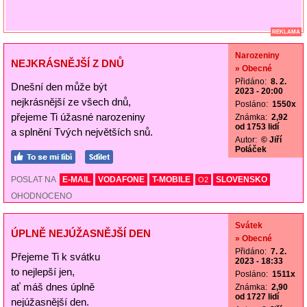
REKLAMA
Narozeniny
NEJKRÁSNĚJŠÍ Z DNŮ
» Obecné
Přidáno:
8. 2.
Dnešní den může být
2023 - 20:00
nejkrásnější ze všech dnů,
Posláno:
1550x
přejeme Ti úžasné narozeniny
Známka:
2,92
od 1753 lidí
a splnění Tvých největších snů.
Autor:
© Jiří
Poláček
POSLAT NA
E-MAIL
VODAFONE
T-MOBILE
SLOVENSKO
O2
OHODNOCENO
Svátek
ÚPLNĚ NEJÚŽASNĚJŠÍ DEN
» Obecné
Přidáno:
7. 2.
Přejeme Ti k svátku
2023 - 18:33
to nejlepší jen,
Posláno:
1511x
ať máš dnes úplně
Známka:
2,90
od 1727 lidí
nejúžasnější den.