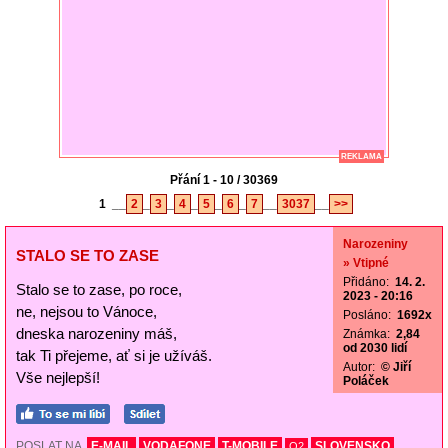
REKLAMA
Přání 1 - 10 / 30369
1
__
2
_
3
_
4
_
5
_
6
_
7
__
3037
__
>>
Narozeniny
STALO SE TO ZASE
» Vtipné
Přidáno:
14. 2.
Stalo se to zase, po roce,
2023 - 20:16
ne, nejsou to Vánoce,
Posláno:
1692x
dneska narozeniny máš,
Známka:
2,84
od 2030 lidí
tak Ti přejeme, ať si je užíváš.
Autor:
© Jiří
Vše nejlepší!
Poláček
POSLAT NA
E-MAIL
VODAFONE
T-MOBILE
SLOVENSKO
O2