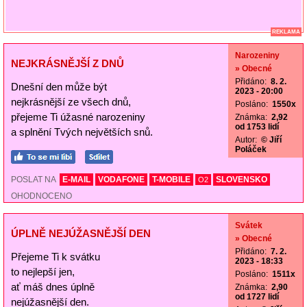
REKLAMA
Narozeniny
NEJKRÁSNĚJŠÍ Z DNŮ
» Obecné
Přidáno:
8. 2.
Dnešní den může být
2023 - 20:00
nejkrásnější ze všech dnů,
Posláno:
1550x
přejeme Ti úžasné narozeniny
Známka:
2,92
od 1753 lidí
a splnění Tvých největších snů.
Autor:
© Jiří
Poláček
POSLAT NA
E-MAIL
VODAFONE
T-MOBILE
SLOVENSKO
O2
OHODNOCENO
Svátek
ÚPLNĚ NEJÚŽASNĚJŠÍ DEN
» Obecné
Přidáno:
7. 2.
Přejeme Ti k svátku
2023 - 18:33
to nejlepší jen,
Posláno:
1511x
ať máš dnes úplně
Známka:
2,90
od 1727 lidí
nejúžasnější den.