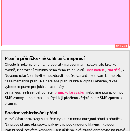
REKLAMA
Přání a přáníčka - několik tisíc inspirací
Chcete-li někomu originálně popřát k narozeninám, svátku, ale také ke
svatbě, k narození miminka nebo třeba ke dni otců,
den matek
,
dni dětí
, k
Novému roku či omluvit se, pozdravit, poděkovat atd., jsou vám k dispozici
naše rozmanitá přání. Najdete zde přání krátká a vtipná i obecná, takže
vyberte to pravé pro jakékoli adresáty.
Je na vás, jestli se rozhodnete
přáníčko ke svátku
nebo jiné poslat formou
SMS zprávy nebo e-mailem. Rychleji přečtená zřejmě bude SMS zpráva s
přáním.
Snadné vyhledávání přání
V levé části obrazovky si můžete vybrat z mnoha kategorií přání a přáníček.
Na pravé straně obrazovky pak uvidíte podkategorie hlavních kategorií.
Pokud např. otevřete kategorii „Den dětí” na levé straně obrazovky, na pravé