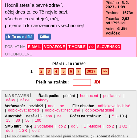
Přidáno:
5. 2.
Hodně štěstí a pevné zdraví,
2023 - 1:09
dělej dnes to, co Tě nejvíc baví,
Posláno:
1573x
všechno, co si přeješ, měj,
Známka:
2,93
od 1795 lidí
přejeme Ti k narozeninám všechno nej!
Autor:
© Jiří
Poláček
POSLAT NA
E-MAIL
VODAFONE
T-MOBILE
SLOVENSKO
O2
OHODNOCENO
Přání 1 - 10 / 30369
1
__
2
_
3
_
4
_
5
_
6
_
7
__
3037
__
>>
Přejít na stránku:
NASTAVENÍ
Řadit podle:
přidání
-|
hodnocení
|
posílanosti
|
délky
|
názvu
|
náhody
Veršované:
nezáleží
-|
ano
|
ne
Filtr obsahu:
odblokovat lechtivé
|
odblokovat sprosté
|
odblokovat nechutné
|
odblokovat drsné
Autorské:
nezáleží
-|
ano
|
ne
Počet na stránku:
1
|
5
|- 10 -|
15
|
30
|
50
|
100
SMS filtr:
ne
-|
1 Vodafone
|
do 2
|
do 5
|
1 T-Mobile
|
do 2
|
1 O2
|
do 2
|
1 SR
|
do 2
( Při současném nastavení se některá přání nezobrazují. ) (
zobrazit všechna
)