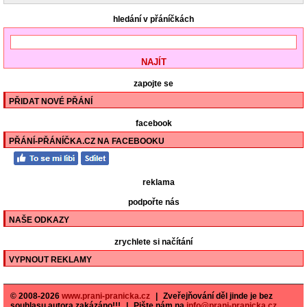
hledání v přáníčkách
zapojte se
PŘIDAT NOVÉ PŘÁNÍ
facebook
PŘÁNÍ-PŘÁNÍČKA.CZ NA FACEBOOKU
reklama
podpořte nás
NAŠE ODKAZY
zrychlete si načítání
VYPNOUT REKLAMY
© 2008-2026
www.prani-pranicka.cz
|
Zveřejňování děl jinde je bez
souhlasu autora zakázáno!!!
|
Pište nám na
info@prani-pranicka.cz