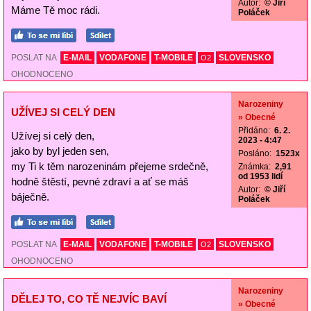
Autor:
© Jiří
Máme Tě moc rádi.
Poláček
POSLAT NA
E-MAIL
VODAFONE
T-MOBILE
SLOVENSKO
O2
OHODNOCENO
Narozeniny
UŽÍVEJ SI CELÝ DEN
» Obecné
Přidáno:
6. 2.
Užívej si celý den,
2023 - 4:47
jako by byl jeden sen,
Posláno:
1523x
my Ti k těm narozeninám přejeme srdečně,
Známka:
2,91
od 1953 lidí
hodně štěstí, pevné zdraví a ať se máš
Autor:
© Jiří
báječně.
Poláček
POSLAT NA
E-MAIL
VODAFONE
T-MOBILE
SLOVENSKO
O2
OHODNOCENO
Narozeniny
DĚLEJ TO, CO TĚ NEJVÍC BAVÍ
» Obecné