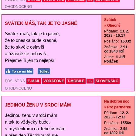
OHODNOCENO
Svátek
SVÁTEK MÁŠ, TAK JE TO JASNÉ
» Obecné
Přidáno:
13. 2.
Svátek máš, tak je to jasné,
2023 - 16:17
že to dneska bude krásné,
Posláno:
1633x
že to skvěle oslavíš
Známka:
2,91
od 1840 lidí
a úžasně se pobavíš.
Autor:
© Jiří
Přejeme Ti jen to nejlepší.
Poláček
POSLAT NA
E-MAIL
VODAFONE
T-MOBILE
SLOVENSKO
O2
OHODNOCENO
Na dobrou noc
JEDINOU ŽENU V SRDCI MÁM
» Pro partnerku
Přidáno:
12. 2.
Jedinou ženu v srdci mám
2023 - 12:32
a tak to vždycky bude,
Posláno:
1556x
s myšlenkami na Tebe usínám
Známka:
2,95
od 1802 lidí
a přes den Tě vidím všude.