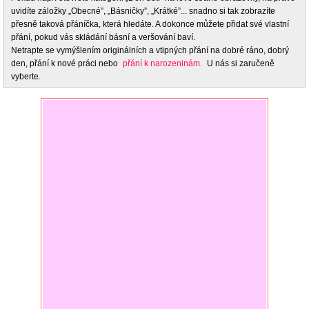
uvidíte záložky „Obecné”, „Básničky”, „Krátké”... snadno si tak zobrazíte
přesně taková přáníčka, která hledáte. A dokonce můžete přidat své vlastní
přání, pokud vás skládání básní a veršování baví.
Netrapte se vymýšlením originálních a vtipných přání na dobré ráno, dobrý
den, přání k nové práci nebo
přání k narozeninám.
U nás si zaručeně
vyberte.