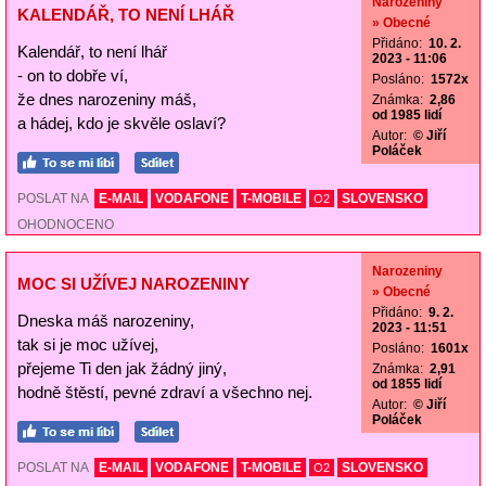
Narozeniny
KALENDÁŘ, TO NENÍ LHÁŘ
» Obecné
Přidáno:
10. 2.
Kalendář, to není lhář
2023 - 11:06
- on to dobře ví,
Posláno:
1572x
že dnes narozeniny máš,
Známka:
2,86
od 1985 lidí
a hádej, kdo je skvěle oslaví?
Autor:
© Jiří
Poláček
POSLAT NA
E-MAIL
VODAFONE
T-MOBILE
SLOVENSKO
O2
OHODNOCENO
Narozeniny
MOC SI UŽÍVEJ NAROZENINY
» Obecné
Přidáno:
9. 2.
Dneska máš narozeniny,
2023 - 11:51
tak si je moc užívej,
Posláno:
1601x
přejeme Ti den jak žádný jiný,
Známka:
2,91
od 1855 lidí
hodně štěstí, pevné zdraví a všechno nej.
Autor:
© Jiří
Poláček
POSLAT NA
E-MAIL
VODAFONE
T-MOBILE
SLOVENSKO
O2