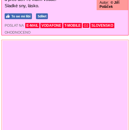
Autor:
© Jiří
Sladké sny, lásko.
Poláček
POSLAT NA
E-MAIL
VODAFONE
T-MOBILE
SLOVENSKO
O2
OHODNOCENO