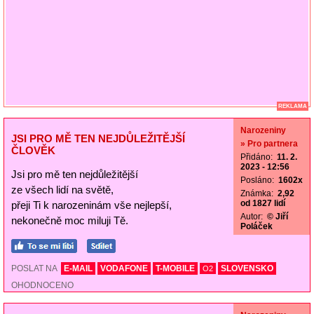
REKLAMA
Narozeniny
JSI PRO MĚ TEN NEJDŮLEŽITĚJŠÍ
» Pro partnera
ČLOVĚK
Přidáno:
11. 2.
2023 - 12:56
Jsi pro mě ten nejdůležitější
Posláno:
1602x
ze všech lidí na světě,
Známka:
2,92
od 1827 lidí
přeji Ti k narozeninám vše nejlepší,
Autor:
© Jiří
nekonečně moc miluji Tě.
Poláček
POSLAT NA
E-MAIL
VODAFONE
T-MOBILE
SLOVENSKO
O2
OHODNOCENO