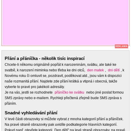
REKLAMA
Přání a přáníčka - několik tisíc inspirací
Chcete-li někomu originálně popřát k narozeninám, svátku, ale také ke
svatbě, k narození miminka nebo třeba ke dni otců,
den matek
,
dni dětí
, k
Novému roku či omluvit se, pozdravit, poděkovat atd., jsou vám k dispozici
naše rozmanitá přání. Najdete zde přání krátká a vtipná i obecná, takže
vyberte to pravé pro jakékoli adresáty.
Je na vás, jestli se rozhodnete
přáníčko ke svátku
nebo jiné poslat formou
SMS zprávy nebo e-mailem. Rychleji přečtená zřejmě bude SMS zpráva s
přáním.
Snadné vyhledávání přání
V levé části obrazovky si můžete vybrat z mnoha kategorií přání a přáníček.
Na pravé straně obrazovky pak uvidíte podkategorie hlavních kategorií.
Pokud např. otevřete kategorii „Den dětí” na levé straně obrazovky, na pravé