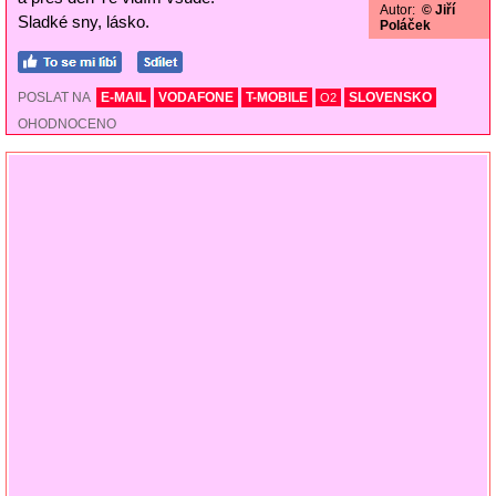
Autor:
© Jiří
Sladké sny, lásko.
Poláček
POSLAT NA
E-MAIL
VODAFONE
T-MOBILE
SLOVENSKO
O2
OHODNOCENO