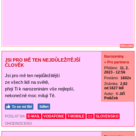
REKLAMA
Narozeniny
JSI PRO MĚ TEN NEJDŮLEŽITĚJŠÍ
» Pro partnera
ČLOVĚK
Přidáno:
11. 2.
2023 - 12:56
Jsi pro mě ten nejdůležitější
Posláno:
1602x
ze všech lidí na světě,
Známka:
2,92
od 1827 lidí
přeji Ti k narozeninám vše nejlepší,
Autor:
© Jiří
nekonečně moc miluji Tě.
Poláček
POSLAT NA
E-MAIL
VODAFONE
T-MOBILE
SLOVENSKO
O2
OHODNOCENO