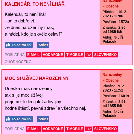
Narozeniny
KALENDÁŘ, TO NENÍ LHÁŘ
» Obecné
Přidáno:
10. 2.
Kalendář, to není lhář
2023 - 11:06
- on to dobře ví,
Posláno:
1572x
že dnes narozeniny máš,
Známka:
2,86
od 1985 lidí
a hádej, kdo je skvěle oslaví?
Autor:
© Jiří
Poláček
POSLAT NA
E-MAIL
VODAFONE
T-MOBILE
SLOVENSKO
O2
OHODNOCENO
Narozeniny
MOC SI UŽÍVEJ NAROZENINY
» Obecné
Přidáno:
9. 2.
Dneska máš narozeniny,
2023 - 11:51
tak si je moc užívej,
Posláno:
1601x
přejeme Ti den jak žádný jiný,
Známka:
2,91
od 1855 lidí
hodně štěstí, pevné zdraví a všechno nej.
Autor:
© Jiří
Poláček
POSLAT NA
E-MAIL
VODAFONE
T-MOBILE
SLOVENSKO
O2