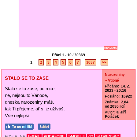
REKLAMA
Přání 1 - 10 / 30369
1
__
2
_
3
_
4
_
5
_
6
_
7
__
3037
__
>>
Narozeniny
STALO SE TO ZASE
» Vtipné
Přidáno:
14. 2.
Stalo se to zase, po roce,
2023 - 20:16
ne, nejsou to Vánoce,
Posláno:
1692x
dneska narozeniny máš,
Známka:
2,84
od 2030 lidí
tak Ti přejeme, ať si je užíváš.
Autor:
© Jiří
Vše nejlepší!
Poláček
POSLAT NA
E-MAIL
VODAFONE
T-MOBILE
SLOVENSKO
O2