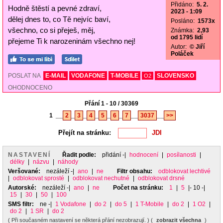
Přidáno:
5. 2.
Hodně štěstí a pevné zdraví,
2023 - 1:09
dělej dnes to, co Tě nejvíc baví,
Posláno:
1573x
všechno, co si přeješ, měj,
Známka:
2,93
od 1795 lidí
přejeme Ti k narozeninám všechno nej!
Autor:
© Jiří
Poláček
POSLAT NA
E-MAIL
VODAFONE
T-MOBILE
SLOVENSKO
O2
OHODNOCENO
Přání 1 - 10 / 30369
1
__
2
_
3
_
4
_
5
_
6
_
7
__
3037
__
>>
Přejít na stránku:
NASTAVENÍ
Řadit podle:
přidání
-|
hodnocení
|
posílanosti
|
délky
|
názvu
|
náhody
Veršované:
nezáleží
-|
ano
|
ne
Filtr obsahu:
odblokovat lechtivé
|
odblokovat sprosté
|
odblokovat nechutné
|
odblokovat drsné
Autorské:
nezáleží
-|
ano
|
ne
Počet na stránku:
1
|
5
|- 10 -|
15
|
30
|
50
|
100
SMS filtr:
ne
-|
1 Vodafone
|
do 2
|
do 5
|
1 T-Mobile
|
do 2
|
1 O2
|
do 2
|
1 SR
|
do 2
( Při současném nastavení se některá přání nezobrazují. ) (
zobrazit všechna
)