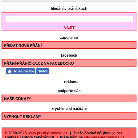
hledání v přáníčkách
zapojte se
PŘIDAT NOVÉ PŘÁNÍ
facebook
PŘÁNÍ-PŘÁNÍČKA.CZ NA FACEBOOKU
reklama
podpořte nás
NAŠE ODKAZY
zrychlete si načítání
VYPNOUT REKLAMY
© 2008-2026
www.prani-pranicka.cz
|
Zveřejňování děl jinde je bez
souhlasu autora zakázáno!!!
|
Pište nám na
info@prani-pranicka.cz