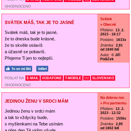
OHODNOCENO
Svátek
SVÁTEK MÁŠ, TAK JE TO JASNÉ
» Obecné
Přidáno:
13. 2.
Svátek máš, tak je to jasné,
2023 - 16:17
že to dneska bude krásné,
Posláno:
1633x
že to skvěle oslavíš
Známka:
2,91
od 1840 lidí
a úžasně se pobavíš.
Autor:
© Jiří
Přejeme Ti jen to nejlepší.
Poláček
POSLAT NA
E-MAIL
VODAFONE
T-MOBILE
SLOVENSKO
O2
OHODNOCENO
Na dobrou noc
JEDINOU ŽENU V SRDCI MÁM
» Pro partnerku
Přidáno:
12. 2.
Jedinou ženu v srdci mám
2023 - 12:32
a tak to vždycky bude,
Posláno:
1556x
s myšlenkami na Tebe usínám
Známka:
2,95
od 1802 lidí
a přes den Tě vidím všude.