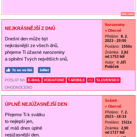
REKLAMA
Narozeniny
NEJKRÁSNĚJŠÍ Z DNŮ
» Obecné
Přidáno:
8. 2.
Dnešní den může být
2023 - 20:00
nejkrásnější ze všech dnů,
Posláno:
1550x
přejeme Ti úžasné narozeniny
Známka:
2,92
od 1753 lidí
a splnění Tvých největších snů.
Autor:
© Jiří
Poláček
POSLAT NA
E-MAIL
VODAFONE
T-MOBILE
SLOVENSKO
O2
OHODNOCENO
Svátek
ÚPLNĚ NEJÚŽASNĚJŠÍ DEN
» Obecné
Přidáno:
7. 2.
Přejeme Ti k svátku
2023 - 18:33
to nejlepší jen,
Posláno:
1511x
ať máš dnes úplně
Známka:
2,90
od 1727 lidí
nejúžasnější den.