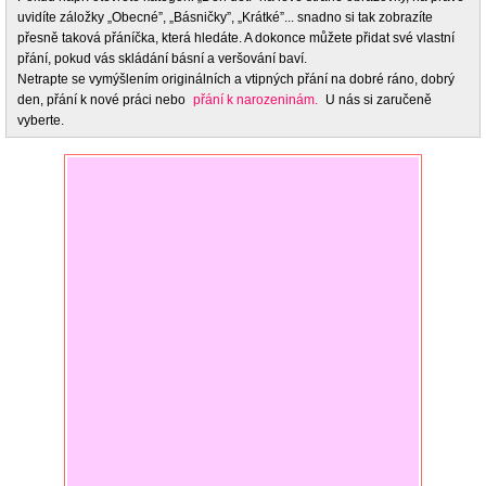
uvidíte záložky „Obecné”, „Básničky”, „Krátké”... snadno si tak zobrazíte
přesně taková přáníčka, která hledáte. A dokonce můžete přidat své vlastní
přání, pokud vás skládání básní a veršování baví.
Netrapte se vymýšlením originálních a vtipných přání na dobré ráno, dobrý
den, přání k nové práci nebo
přání k narozeninám.
U nás si zaručeně
vyberte.