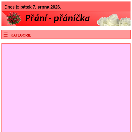
Dnes je
pátek 7. srpna 2026
.
KATEGORIE