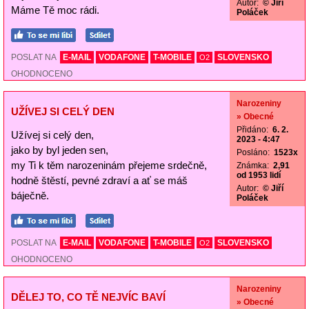
Autor:
© Jiří
Máme Tě moc rádi.
Poláček
POSLAT NA
E-MAIL
VODAFONE
T-MOBILE
SLOVENSKO
O2
OHODNOCENO
Narozeniny
UŽÍVEJ SI CELÝ DEN
» Obecné
Přidáno:
6. 2.
Užívej si celý den,
2023 - 4:47
jako by byl jeden sen,
Posláno:
1523x
my Ti k těm narozeninám přejeme srdečně,
Známka:
2,91
od 1953 lidí
hodně štěstí, pevné zdraví a ať se máš
Autor:
© Jiří
báječně.
Poláček
POSLAT NA
E-MAIL
VODAFONE
T-MOBILE
SLOVENSKO
O2
OHODNOCENO
Narozeniny
DĚLEJ TO, CO TĚ NEJVÍC BAVÍ
» Obecné