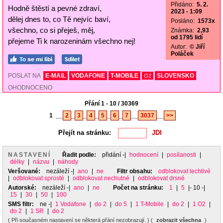
Přidáno:
5. 2.
Hodně štěstí a pevné zdraví,
2023 - 1:09
dělej dnes to, co Tě nejvíc baví,
Posláno:
1573x
všechno, co si přeješ, měj,
Známka:
2,93
od 1795 lidí
přejeme Ti k narozeninám všechno nej!
Autor:
© Jiří
Poláček
POSLAT NA
E-MAIL
VODAFONE
T-MOBILE
SLOVENSKO
O2
OHODNOCENO
Přání 1 - 10 / 30369
1
__
2
_
3
_
4
_
5
_
6
_
7
__
3037
__
>>
Přejít na stránku:
NASTAVENÍ
Řadit podle:
přidání
-|
hodnocení
|
posílanosti
|
délky
|
názvu
|
náhody
Veršované:
nezáleží
-|
ano
|
ne
Filtr obsahu:
odblokovat lechtivé
|
odblokovat sprosté
|
odblokovat nechutné
|
odblokovat drsné
Autorské:
nezáleží
-|
ano
|
ne
Počet na stránku:
1
|
5
|- 10 -|
15
|
30
|
50
|
100
SMS filtr:
ne
-|
1 Vodafone
|
do 2
|
do 5
|
1 T-Mobile
|
do 2
|
1 O2
|
do 2
|
1 SR
|
do 2
( Při současném nastavení se některá přání nezobrazují. ) (
zobrazit všechna
)