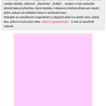
uvidíte záložky „Obecné”, „Básničky”, „Krátké”... snadno si tak zobrazíte
přesně taková přáníčka, která hledáte. A dokonce můžete přidat své vlastní
přání, pokud vás skládání básní a veršování baví.
Netrapte se vymýšlením originálních a vtipných přání na dobré ráno, dobrý
den, přání k nové práci nebo
přání k narozeninám.
U nás si zaručeně
vyberte.