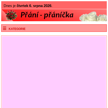
Dnes je
čtvrtek 6. srpna 2026
.
KATEGORIE