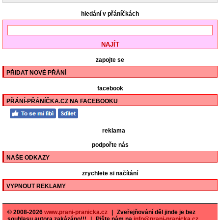
hledání v přáníčkách
zapojte se
PŘIDAT NOVÉ PŘÁNÍ
facebook
PŘÁNÍ-PŘÁNÍČKA.CZ NA FACEBOOKU
reklama
podpořte nás
NAŠE ODKAZY
zrychlete si načítání
VYPNOUT REKLAMY
© 2008-2026
www.prani-pranicka.cz
|
Zveřejňování děl jinde je bez
souhlasu autora zakázáno!!!
|
Pište nám na
info@prani-pranicka.cz