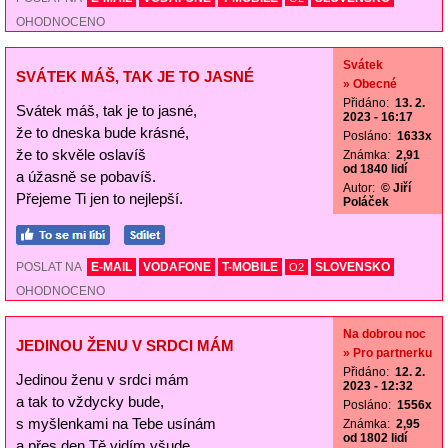
OHODNOCENO
Svátek
SVÁTEK MÁŠ, TAK JE TO JASNÉ
» Obecné
Přidáno:
13. 2.
Svátek máš, tak je to jasné,
2023 - 16:17
že to dneska bude krásné,
Posláno:
1633x
že to skvěle oslavíš
Známka:
2,91
od 1840 lidí
a úžasně se pobavíš.
Autor:
© Jiří
Přejeme Ti jen to nejlepší.
Poláček
POSLAT NA
E-MAIL
VODAFONE
T-MOBILE
SLOVENSKO
O2
OHODNOCENO
Na dobrou noc
JEDINOU ŽENU V SRDCI MÁM
» Pro partnerku
Přidáno:
12. 2.
Jedinou ženu v srdci mám
2023 - 12:32
a tak to vždycky bude,
Posláno:
1556x
s myšlenkami na Tebe usínám
Známka:
2,95
od 1802 lidí
a přes den Tě vidím všude.