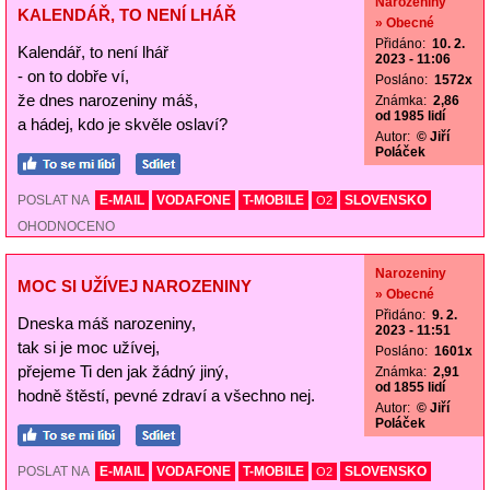
Narozeniny
KALENDÁŘ, TO NENÍ LHÁŘ
» Obecné
Přidáno:
10. 2.
Kalendář, to není lhář
2023 - 11:06
- on to dobře ví,
Posláno:
1572x
že dnes narozeniny máš,
Známka:
2,86
od 1985 lidí
a hádej, kdo je skvěle oslaví?
Autor:
© Jiří
Poláček
POSLAT NA
E-MAIL
VODAFONE
T-MOBILE
SLOVENSKO
O2
OHODNOCENO
Narozeniny
MOC SI UŽÍVEJ NAROZENINY
» Obecné
Přidáno:
9. 2.
Dneska máš narozeniny,
2023 - 11:51
tak si je moc užívej,
Posláno:
1601x
přejeme Ti den jak žádný jiný,
Známka:
2,91
od 1855 lidí
hodně štěstí, pevné zdraví a všechno nej.
Autor:
© Jiří
Poláček
POSLAT NA
E-MAIL
VODAFONE
T-MOBILE
SLOVENSKO
O2