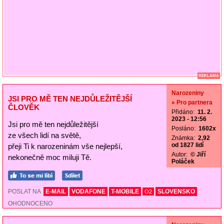
REKLAMA
Narozeniny
JSI PRO MĚ TEN NEJDŮLEŽITĚJŠÍ
» Pro partnera
ČLOVĚK
Přidáno:
11. 2.
2023 - 12:56
Jsi pro mě ten nejdůležitější
Posláno:
1602x
ze všech lidí na světě,
Známka:
2,92
od 1827 lidí
přeji Ti k narozeninám vše nejlepší,
Autor:
© Jiří
nekonečně moc miluji Tě.
Poláček
POSLAT NA
E-MAIL
VODAFONE
T-MOBILE
SLOVENSKO
O2
OHODNOCENO