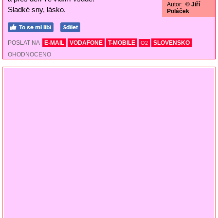
Autor:
© Jiří
Sladké sny, lásko.
Poláček
POSLAT NA
E-MAIL
VODAFONE
T-MOBILE
SLOVENSKO
O2
OHODNOCENO