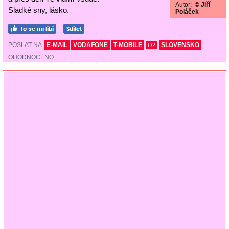
Autor:
© Jiří
Sladké sny, lásko.
Poláček
POSLAT NA
E-MAIL
VODAFONE
T-MOBILE
SLOVENSKO
O2
OHODNOCENO