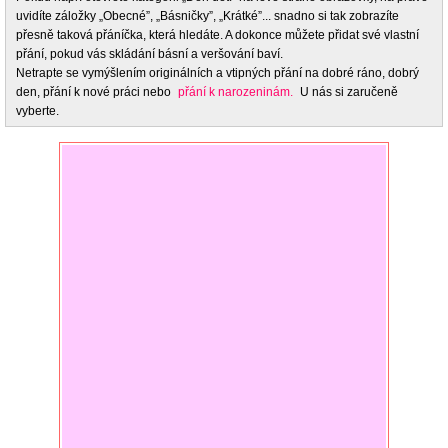
uvidíte záložky „Obecné”, „Básničky”, „Krátké”... snadno si tak zobrazíte
přesně taková přáníčka, která hledáte. A dokonce můžete přidat své vlastní
přání, pokud vás skládání básní a veršování baví.
Netrapte se vymýšlením originálních a vtipných přání na dobré ráno, dobrý
den, přání k nové práci nebo
přání k narozeninám.
U nás si zaručeně
vyberte.