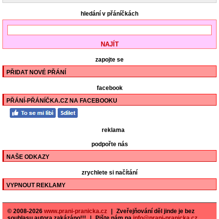
hledání v přáníčkách
zapojte se
PŘIDAT NOVÉ PŘÁNÍ
facebook
PŘÁNÍ-PŘÁNÍČKA.CZ NA FACEBOOKU
reklama
podpořte nás
NAŠE ODKAZY
zrychlete si načítání
VYPNOUT REKLAMY
© 2008-2026
www.prani-pranicka.cz
|
Zveřejňování děl jinde je bez
souhlasu autora zakázáno!!!
|
Pište nám na
info@prani-pranicka.cz