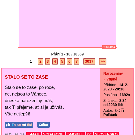
REKLAMA
Přání 1 - 10 / 30369
1
__
2
_
3
_
4
_
5
_
6
_
7
__
3037
__
>>
Narozeniny
STALO SE TO ZASE
» Vtipné
Přidáno:
14. 2.
Stalo se to zase, po roce,
2023 - 20:16
ne, nejsou to Vánoce,
Posláno:
1692x
dneska narozeniny máš,
Známka:
2,84
od 2030 lidí
tak Ti přejeme, ať si je užíváš.
Autor:
© Jiří
Vše nejlepší!
Poláček
POSLAT NA
E-MAIL
VODAFONE
T-MOBILE
SLOVENSKO
O2