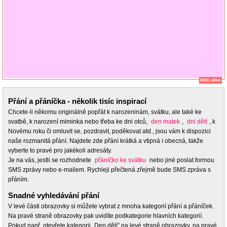
REKLAMA
Přání a přáníčka - několik tisíc inspirací
Chcete-li někomu originálně popřát k narozeninám, svátku, ale také ke
svatbě, k narození miminka nebo třeba ke dni otců,
den matek
,
dni dětí
, k
Novému roku či omluvit se, pozdravit, poděkovat atd., jsou vám k dispozici
naše rozmanitá přání. Najdete zde přání krátká a vtipná i obecná, takže
vyberte to pravé pro jakékoli adresáty.
Je na vás, jestli se rozhodnete
přáníčko ke svátku
nebo jiné poslat formou
SMS zprávy nebo e-mailem. Rychleji přečtená zřejmě bude SMS zpráva s
přáním.
Snadné vyhledávání přání
V levé části obrazovky si můžete vybrat z mnoha kategorií přání a přáníček.
Na pravé straně obrazovky pak uvidíte podkategorie hlavních kategorií.
Pokud např. otevřete kategorii „Den dětí” na levé straně obrazovky, na pravé