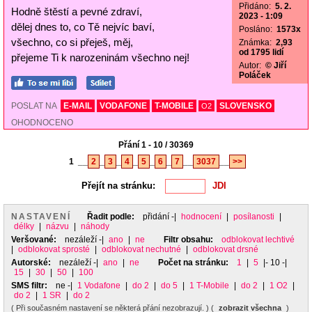
Přidáno:
5. 2.
Hodně štěstí a pevné zdraví,
2023 - 1:09
dělej dnes to, co Tě nejvíc baví,
Posláno:
1573x
všechno, co si přeješ, měj,
Známka:
2,93
od 1795 lidí
přejeme Ti k narozeninám všechno nej!
Autor:
© Jiří
Poláček
POSLAT NA
E-MAIL
VODAFONE
T-MOBILE
SLOVENSKO
O2
OHODNOCENO
Přání 1 - 10 / 30369
1
__
2
_
3
_
4
_
5
_
6
_
7
__
3037
__
>>
Přejít na stránku:
NASTAVENÍ
Řadit podle:
přidání
-|
hodnocení
|
posílanosti
|
délky
|
názvu
|
náhody
Veršované:
nezáleží
-|
ano
|
ne
Filtr obsahu:
odblokovat lechtivé
|
odblokovat sprosté
|
odblokovat nechutné
|
odblokovat drsné
Autorské:
nezáleží
-|
ano
|
ne
Počet na stránku:
1
|
5
|- 10 -|
15
|
30
|
50
|
100
SMS filtr:
ne
-|
1 Vodafone
|
do 2
|
do 5
|
1 T-Mobile
|
do 2
|
1 O2
|
do 2
|
1 SR
|
do 2
( Při současném nastavení se některá přání nezobrazují. ) (
zobrazit všechna
)