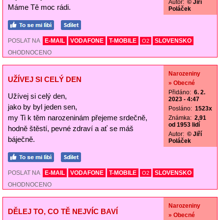
Autor:
© Jiří
Máme Tě moc rádi.
Poláček
POSLAT NA
E-MAIL
VODAFONE
T-MOBILE
SLOVENSKO
O2
OHODNOCENO
Narozeniny
UŽÍVEJ SI CELÝ DEN
» Obecné
Přidáno:
6. 2.
Užívej si celý den,
2023 - 4:47
jako by byl jeden sen,
Posláno:
1523x
my Ti k těm narozeninám přejeme srdečně,
Známka:
2,91
od 1953 lidí
hodně štěstí, pevné zdraví a ať se máš
Autor:
© Jiří
báječně.
Poláček
POSLAT NA
E-MAIL
VODAFONE
T-MOBILE
SLOVENSKO
O2
OHODNOCENO
Narozeniny
DĚLEJ TO, CO TĚ NEJVÍC BAVÍ
» Obecné