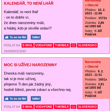
Narozeniny
KALENDÁŘ, TO NENÍ LHÁŘ
» Obecné
Přidáno:
10. 2.
Kalendář, to není lhář
2023 - 11:06
- on to dobře ví,
Posláno:
1572x
že dnes narozeniny máš,
Známka:
2,86
od 1985 lidí
a hádej, kdo je skvěle oslaví?
Autor:
© Jiří
Poláček
POSLAT NA
E-MAIL
VODAFONE
T-MOBILE
SLOVENSKO
O2
OHODNOCENO
Narozeniny
MOC SI UŽÍVEJ NAROZENINY
» Obecné
Přidáno:
9. 2.
Dneska máš narozeniny,
2023 - 11:51
tak si je moc užívej,
Posláno:
1601x
přejeme Ti den jak žádný jiný,
Známka:
2,91
od 1855 lidí
hodně štěstí, pevné zdraví a všechno nej.
Autor:
© Jiří
Poláček
POSLAT NA
E-MAIL
VODAFONE
T-MOBILE
SLOVENSKO
O2