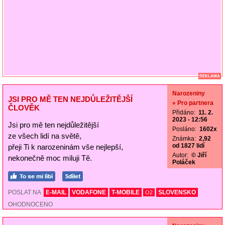
REKLAMA
Narozeniny
JSI PRO MĚ TEN NEJDŮLEŽITĚJŠÍ
» Pro partnera
ČLOVĚK
Přidáno:
11. 2.
2023 - 12:56
Jsi pro mě ten nejdůležitější
Posláno:
1602x
ze všech lidí na světě,
Známka:
2,92
od 1827 lidí
přeji Ti k narozeninám vše nejlepší,
Autor:
© Jiří
nekonečně moc miluji Tě.
Poláček
POSLAT NA
E-MAIL
VODAFONE
T-MOBILE
SLOVENSKO
O2
OHODNOCENO