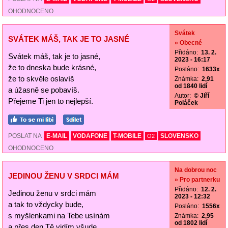
OHODNOCENO
Svátek
SVÁTEK MÁŠ, TAK JE TO JASNÉ
» Obecné
Přidáno:
13. 2.
Svátek máš, tak je to jasné,
2023 - 16:17
že to dneska bude krásné,
Posláno:
1633x
že to skvěle oslavíš
Známka:
2,91
od 1840 lidí
a úžasně se pobavíš.
Autor:
© Jiří
Přejeme Ti jen to nejlepší.
Poláček
POSLAT NA
E-MAIL
VODAFONE
T-MOBILE
SLOVENSKO
O2
OHODNOCENO
Na dobrou noc
JEDINOU ŽENU V SRDCI MÁM
» Pro partnerku
Přidáno:
12. 2.
Jedinou ženu v srdci mám
2023 - 12:32
a tak to vždycky bude,
Posláno:
1556x
s myšlenkami na Tebe usínám
Známka:
2,95
od 1802 lidí
a přes den Tě vidím všude.