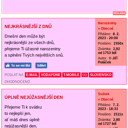
REKLAMA
Narozeniny
NEJKRÁSNĚJŠÍ Z DNŮ
» Obecné
Přidáno:
8. 2.
Dnešní den může být
2023 - 20:00
nejkrásnější ze všech dnů,
Posláno:
1550x
přejeme Ti úžasné narozeniny
Známka:
2,92
od 1753 lidí
a splnění Tvých největších snů.
Autor:
© Jiří
Poláček
POSLAT NA
E-MAIL
VODAFONE
T-MOBILE
SLOVENSKO
O2
OHODNOCENO
Svátek
ÚPLNĚ NEJÚŽASNĚJŠÍ DEN
» Obecné
Přidáno:
7. 2.
Přejeme Ti k svátku
2023 - 18:33
to nejlepší jen,
Posláno:
1511x
ať máš dnes úplně
Známka:
2,90
od 1727 lidí
nejúžasnější den.