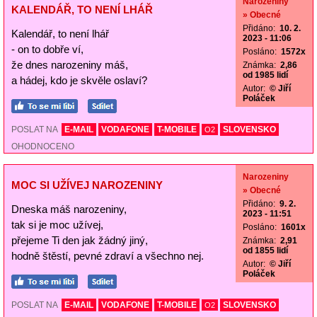
Narozeniny
KALENDÁŘ, TO NENÍ LHÁŘ
» Obecné
Přidáno:
10. 2.
Kalendář, to není lhář
2023 - 11:06
- on to dobře ví,
Posláno:
1572x
že dnes narozeniny máš,
Známka:
2,86
od 1985 lidí
a hádej, kdo je skvěle oslaví?
Autor:
© Jiří
Poláček
POSLAT NA
E-MAIL
VODAFONE
T-MOBILE
SLOVENSKO
O2
OHODNOCENO
Narozeniny
MOC SI UŽÍVEJ NAROZENINY
» Obecné
Přidáno:
9. 2.
Dneska máš narozeniny,
2023 - 11:51
tak si je moc užívej,
Posláno:
1601x
přejeme Ti den jak žádný jiný,
Známka:
2,91
od 1855 lidí
hodně štěstí, pevné zdraví a všechno nej.
Autor:
© Jiří
Poláček
POSLAT NA
E-MAIL
VODAFONE
T-MOBILE
SLOVENSKO
O2