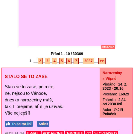
REKLAMA
Přání 1 - 10 / 30369
1
__
2
_
3
_
4
_
5
_
6
_
7
__
3037
__
>>
Narozeniny
STALO SE TO ZASE
» Vtipné
Přidáno:
14. 2.
Stalo se to zase, po roce,
2023 - 20:16
ne, nejsou to Vánoce,
Posláno:
1692x
dneska narozeniny máš,
Známka:
2,84
od 2030 lidí
tak Ti přejeme, ať si je užíváš.
Autor:
© Jiří
Vše nejlepší!
Poláček
POSLAT NA
E-MAIL
VODAFONE
T-MOBILE
SLOVENSKO
O2