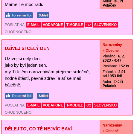
Autor:
© Jiří
Máme Tě moc rádi.
Poláček
POSLAT NA
E-MAIL
VODAFONE
T-MOBILE
SLOVENSKO
O2
OHODNOCENO
Narozeniny
UŽÍVEJ SI CELÝ DEN
» Obecné
Přidáno:
6. 2.
Užívej si celý den,
2023 - 4:47
jako by byl jeden sen,
Posláno:
1523x
my Ti k těm narozeninám přejeme srdečně,
Známka:
2,91
od 1953 lidí
hodně štěstí, pevné zdraví a ať se máš
Autor:
© Jiří
báječně.
Poláček
POSLAT NA
E-MAIL
VODAFONE
T-MOBILE
SLOVENSKO
O2
OHODNOCENO
Narozeniny
DĚLEJ TO, CO TĚ NEJVÍC BAVÍ
» Obecné