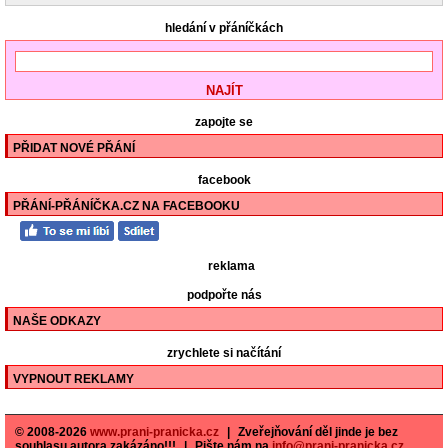
hledání v přáníčkách
zapojte se
PŘIDAT NOVÉ PŘÁNÍ
facebook
PŘÁNÍ-PŘÁNÍČKA.CZ NA FACEBOOKU
reklama
podpořte nás
NAŠE ODKAZY
zrychlete si načítání
VYPNOUT REKLAMY
© 2008-2026
www.prani-pranicka.cz
|
Zveřejňování děl jinde je bez
souhlasu autora zakázáno!!!
|
Pište nám na
info@prani-pranicka.cz