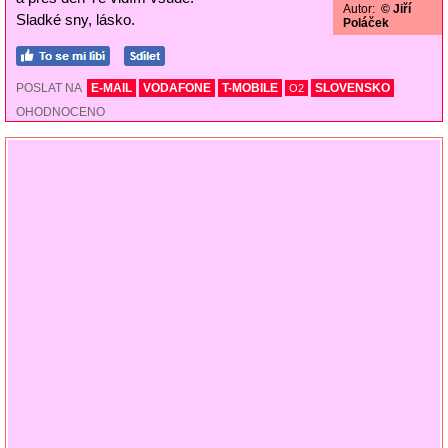
Autor:
© Jiří
Sladké sny, lásko.
Poláček
POSLAT NA
E-MAIL
VODAFONE
T-MOBILE
SLOVENSKO
O2
OHODNOCENO