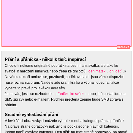
REKLAMA
Přání a přáníčka - několik tisíc inspirací
Chcete-li někomu originálně popřát k narozeninám, svátku, ale také ke
svatbě, k narození miminka nebo třeba ke dni otců,
den matek
,
dni dětí
, k
Novému roku či omluvit se, pozdravit, poděkovat atd., jsou vám k dispozici
naše rozmanitá přání. Najdete zde přání krátká a vtipná i obecná, takže
vyberte to pravé pro jakékoli adresáty.
Je na vás, jestli se rozhodnete
přáníčko ke svátku
nebo jiné poslat formou
SMS zprávy nebo e-mailem. Rychleji přečtená zřejmě bude SMS zpráva s
přáním.
Snadné vyhledávání přání
V levé části obrazovky si můžete vybrat z mnoha kategorií přání a přáníček.
Na pravé straně obrazovky pak uvidíte podkategorie hlavních kategorií.
Pokud např. otevřete kategorii „Den dětí” na levé straně obrazovky, na pravé