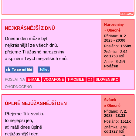
REKLAMA
Narozeniny
NEJKRÁSNĚJŠÍ Z DNŮ
» Obecné
Přidáno:
8. 2.
Dnešní den může být
2023 - 20:00
nejkrásnější ze všech dnů,
Posláno:
1550x
přejeme Ti úžasné narozeniny
Známka:
2,92
od 1753 lidí
a splnění Tvých největších snů.
Autor:
© Jiří
Poláček
POSLAT NA
E-MAIL
VODAFONE
T-MOBILE
SLOVENSKO
O2
OHODNOCENO
Svátek
ÚPLNĚ NEJÚŽASNĚJŠÍ DEN
» Obecné
Přidáno:
7. 2.
Přejeme Ti k svátku
2023 - 18:33
to nejlepší jen,
Posláno:
1511x
ať máš dnes úplně
Známka:
2,90
od 1727 lidí
nejúžasnější den.