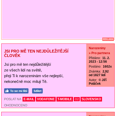
REKLAMA
Narozeniny
JSI PRO MĚ TEN NEJDŮLEŽITĚJŠÍ
» Pro partnera
ČLOVĚK
Přidáno:
11. 2.
2023 - 12:56
Jsi pro mě ten nejdůležitější
Posláno:
1602x
ze všech lidí na světě,
Známka:
2,92
od 1827 lidí
přeji Ti k narozeninám vše nejlepší,
Autor:
© Jiří
nekonečně moc miluji Tě.
Poláček
POSLAT NA
E-MAIL
VODAFONE
T-MOBILE
SLOVENSKO
O2
OHODNOCENO