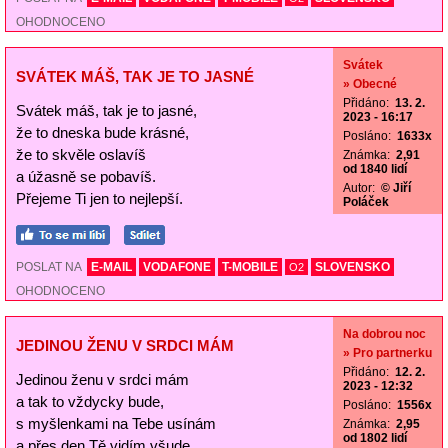
OHODNOCENO
Svátek
SVÁTEK MÁŠ, TAK JE TO JASNÉ
» Obecné
Přidáno:
13. 2.
Svátek máš, tak je to jasné,
2023 - 16:17
že to dneska bude krásné,
Posláno:
1633x
že to skvěle oslavíš
Známka:
2,91
od 1840 lidí
a úžasně se pobavíš.
Autor:
© Jiří
Přejeme Ti jen to nejlepší.
Poláček
POSLAT NA
E-MAIL
VODAFONE
T-MOBILE
SLOVENSKO
O2
OHODNOCENO
Na dobrou noc
JEDINOU ŽENU V SRDCI MÁM
» Pro partnerku
Přidáno:
12. 2.
Jedinou ženu v srdci mám
2023 - 12:32
a tak to vždycky bude,
Posláno:
1556x
s myšlenkami na Tebe usínám
Známka:
2,95
od 1802 lidí
a přes den Tě vidím všude.