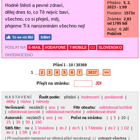
Přidáno:
5. 2.
Hodně štěstí a pevné zdraví,
2023 - 1:09
dělej dnes to, co Tě nejvíc baví,
Posláno:
1573x
všechno, co si přeješ, měj,
Známka:
2,93
od 1795 lidí
přejeme Ti k narozeninám všechno nej!
Autor:
© Jiří
Poláček
POSLAT NA
E-MAIL
VODAFONE
T-MOBILE
SLOVENSKO
O2
OHODNOCENO
Přání 1 - 10 / 30369
1
__
2
_
3
_
4
_
5
_
6
_
7
__
3037
__
>>
Přejít na stránku:
NASTAVENÍ
Řadit podle:
přidání
-|
hodnocení
|
posílanosti
|
délky
|
názvu
|
náhody
Veršované:
nezáleží
-|
ano
|
ne
Filtr obsahu:
odblokovat lechtivé
|
odblokovat sprosté
|
odblokovat nechutné
|
odblokovat drsné
Autorské:
nezáleží
-|
ano
|
ne
Počet na stránku:
1
|
5
|- 10 -|
15
|
30
|
50
|
100
SMS filtr:
ne
-|
1 Vodafone
|
do 2
|
do 5
|
1 T-Mobile
|
do 2
|
1 O2
|
do 2
|
1 SR
|
do 2
( Při současném nastavení se některá přání nezobrazují. ) (
zobrazit všechna
)