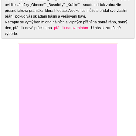
uvidíte záložky „Obecné”, „Básničky”, „Krátké”... snadno si tak zobrazíte
přesně taková přáníčka, která hledáte. A dokonce můžete přidat své vlastní
přání, pokud vás skládání básní a veršování baví.
Netrapte se vymýšlením originálních a vtipných přání na dobré ráno, dobrý
den, přání k nové práci nebo
přání k narozeninám.
U nás si zaručeně
vyberte.