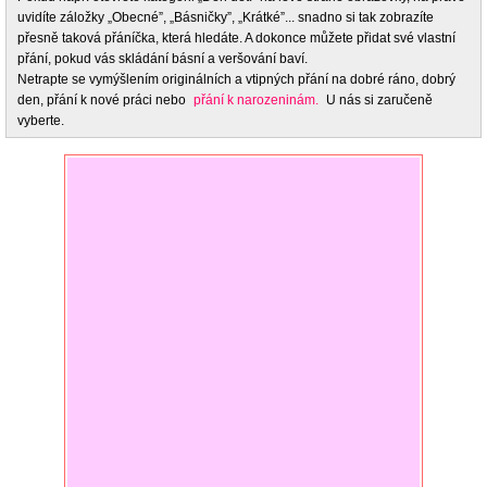
uvidíte záložky „Obecné”, „Básničky”, „Krátké”... snadno si tak zobrazíte
přesně taková přáníčka, která hledáte. A dokonce můžete přidat své vlastní
přání, pokud vás skládání básní a veršování baví.
Netrapte se vymýšlením originálních a vtipných přání na dobré ráno, dobrý
den, přání k nové práci nebo
přání k narozeninám.
U nás si zaručeně
vyberte.