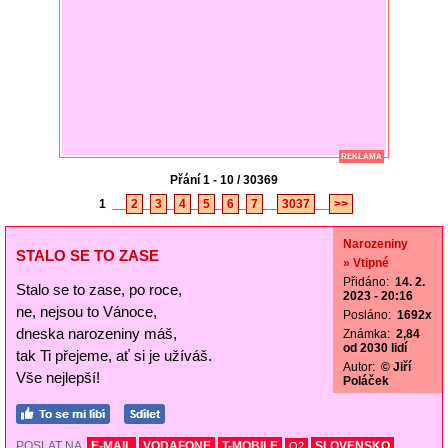
REKLAMA
Přání 1 - 10 / 30369
1
__
2
_
3
_
4
_
5
_
6
_
7
__
3037
__
>>
Narozeniny
STALO SE TO ZASE
» Vtipné
Přidáno:
14. 2.
Stalo se to zase, po roce,
2023 - 20:16
ne, nejsou to Vánoce,
Posláno:
1692x
dneska narozeniny máš,
Známka:
2,84
od 2030 lidí
tak Ti přejeme, ať si je užíváš.
Autor:
© Jiří
Vše nejlepší!
Poláček
POSLAT NA
E-MAIL
VODAFONE
T-MOBILE
SLOVENSKO
O2