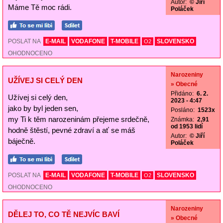
Autor:
© Jiří
Máme Tě moc rádi.
Poláček
POSLAT NA
E-MAIL
VODAFONE
T-MOBILE
SLOVENSKO
O2
OHODNOCENO
Narozeniny
UŽÍVEJ SI CELÝ DEN
» Obecné
Přidáno:
6. 2.
Užívej si celý den,
2023 - 4:47
jako by byl jeden sen,
Posláno:
1523x
my Ti k těm narozeninám přejeme srdečně,
Známka:
2,91
od 1953 lidí
hodně štěstí, pevné zdraví a ať se máš
Autor:
© Jiří
báječně.
Poláček
POSLAT NA
E-MAIL
VODAFONE
T-MOBILE
SLOVENSKO
O2
OHODNOCENO
Narozeniny
DĚLEJ TO, CO TĚ NEJVÍC BAVÍ
» Obecné