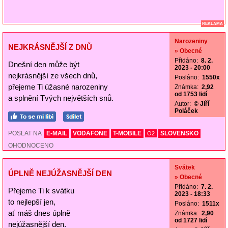
REKLAMA
Narozeniny
NEJKRÁSNĚJŠÍ Z DNŮ
» Obecné
Přidáno:
8. 2.
Dnešní den může být
2023 - 20:00
nejkrásnější ze všech dnů,
Posláno:
1550x
přejeme Ti úžasné narozeniny
Známka:
2,92
od 1753 lidí
a splnění Tvých největších snů.
Autor:
© Jiří
Poláček
POSLAT NA
E-MAIL
VODAFONE
T-MOBILE
SLOVENSKO
O2
OHODNOCENO
Svátek
ÚPLNĚ NEJÚŽASNĚJŠÍ DEN
» Obecné
Přidáno:
7. 2.
Přejeme Ti k svátku
2023 - 18:33
to nejlepší jen,
Posláno:
1511x
ať máš dnes úplně
Známka:
2,90
od 1727 lidí
nejúžasnější den.