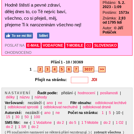
Přidáno:
5. 2.
Hodně štěstí a pevné zdraví,
2023 - 1:09
dělej dnes to, co Tě nejvíc baví,
Posláno:
1573x
všechno, co si přeješ, měj,
Známka:
2,93
od 1795 lidí
přejeme Ti k narozeninám všechno nej!
Autor:
© Jiří
Poláček
POSLAT NA
E-MAIL
VODAFONE
T-MOBILE
SLOVENSKO
O2
OHODNOCENO
Přání 1 - 10 / 30369
1
__
2
_
3
_
4
_
5
_
6
_
7
__
3037
__
>>
Přejít na stránku:
NASTAVENÍ
Řadit podle:
přidání
-|
hodnocení
|
posílanosti
|
délky
|
názvu
|
náhody
Veršované:
nezáleží
-|
ano
|
ne
Filtr obsahu:
odblokovat lechtivé
|
odblokovat sprosté
|
odblokovat nechutné
|
odblokovat drsné
Autorské:
nezáleží
-|
ano
|
ne
Počet na stránku:
1
|
5
|- 10 -|
15
|
30
|
50
|
100
SMS filtr:
ne
-|
1 Vodafone
|
do 2
|
do 5
|
1 T-Mobile
|
do 2
|
1 O2
|
do 2
|
1 SR
|
do 2
( Při současném nastavení se některá přání nezobrazují. ) (
zobrazit všechna
)