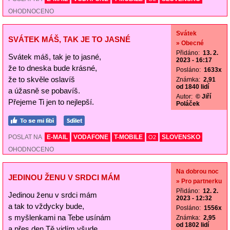
OHODNOCENO
Svátek
SVÁTEK MÁŠ, TAK JE TO JASNÉ
» Obecné
Přidáno:
13. 2.
Svátek máš, tak je to jasné,
2023 - 16:17
že to dneska bude krásné,
Posláno:
1633x
že to skvěle oslavíš
Známka:
2,91
od 1840 lidí
a úžasně se pobavíš.
Autor:
© Jiří
Přejeme Ti jen to nejlepší.
Poláček
POSLAT NA
E-MAIL
VODAFONE
T-MOBILE
SLOVENSKO
O2
OHODNOCENO
Na dobrou noc
JEDINOU ŽENU V SRDCI MÁM
» Pro partnerku
Přidáno:
12. 2.
Jedinou ženu v srdci mám
2023 - 12:32
a tak to vždycky bude,
Posláno:
1556x
s myšlenkami na Tebe usínám
Známka:
2,95
od 1802 lidí
a přes den Tě vidím všude.