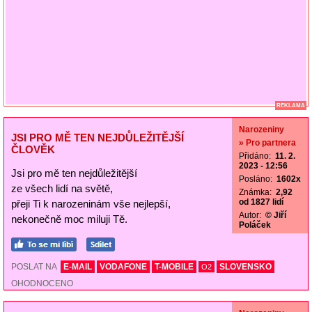
REKLAMA
Narozeniny
JSI PRO MĚ TEN NEJDŮLEŽITĚJŠÍ
» Pro partnera
ČLOVĚK
Přidáno:
11. 2.
2023 - 12:56
Jsi pro mě ten nejdůležitější
Posláno:
1602x
ze všech lidí na světě,
Známka:
2,92
od 1827 lidí
přeji Ti k narozeninám vše nejlepší,
Autor:
© Jiří
nekonečně moc miluji Tě.
Poláček
POSLAT NA
E-MAIL
VODAFONE
T-MOBILE
SLOVENSKO
O2
OHODNOCENO