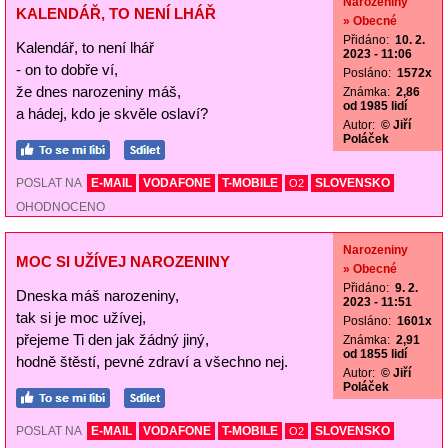
Narozeniny
KALENDÁŘ, TO NENÍ LHÁŘ
» Obecné
Přidáno:
10. 2.
Kalendář, to není lhář
2023 - 11:06
- on to dobře ví,
Posláno:
1572x
že dnes narozeniny máš,
Známka:
2,86
od 1985 lidí
a hádej, kdo je skvěle oslaví?
Autor:
© Jiří
Poláček
POSLAT NA
E-MAIL
VODAFONE
T-MOBILE
SLOVENSKO
O2
OHODNOCENO
Narozeniny
MOC SI UŽÍVEJ NAROZENINY
» Obecné
Přidáno:
9. 2.
Dneska máš narozeniny,
2023 - 11:51
tak si je moc užívej,
Posláno:
1601x
přejeme Ti den jak žádný jiný,
Známka:
2,91
od 1855 lidí
hodně štěstí, pevné zdraví a všechno nej.
Autor:
© Jiří
Poláček
POSLAT NA
E-MAIL
VODAFONE
T-MOBILE
SLOVENSKO
O2