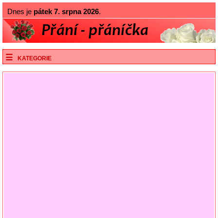
Dnes je
pátek 7. srpna 2026
.
KATEGORIE