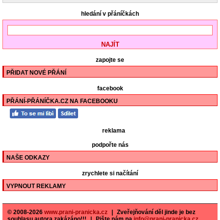
hledání v přáníčkách
zapojte se
PŘIDAT NOVÉ PŘÁNÍ
facebook
PŘÁNÍ-PŘÁNÍČKA.CZ NA FACEBOOKU
reklama
podpořte nás
NAŠE ODKAZY
zrychlete si načítání
VYPNOUT REKLAMY
© 2008-2026
www.prani-pranicka.cz
|
Zveřejňování děl jinde je bez
souhlasu autora zakázáno!!!
|
Pište nám na
info@prani-pranicka.cz