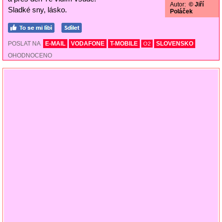
Autor:
© Jiří
Sladké sny, lásko.
Poláček
POSLAT NA
E-MAIL
VODAFONE
T-MOBILE
SLOVENSKO
O2
OHODNOCENO