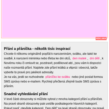
REKLAMA
Přání a přáníčka - několik tisíc inspirací
Chcete-li někomu originálně popřát k narozeninám, svátku, ale také ke
svatbě, k narození miminka nebo třeba ke dni otců,
den matek
,
dni dětí
, k
Novému roku či omluvit se, pozdravit, poděkovat atd., jsou vám k dispozici
naše rozmanitá přání. Najdete zde přání krátká a vtipná i obecná, takže
vyberte to pravé pro jakékoli adresáty.
Je na vás, jestli se rozhodnete
přáníčko ke svátku
nebo jiné poslat formou
SMS zprávy nebo e-mailem. Rychleji přečtená zřejmě bude SMS zpráva s
přáním.
Snadné vyhledávání přání
V levé části obrazovky si můžete vybrat z mnoha kategorií přání a přáníček.
Na pravé straně obrazovky pak uvidíte podkategorie hlavních kategorií.
Pokud např. otevřete kategorii „Den dětí” na levé straně obrazovky, na pravé