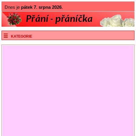
Dnes je
pátek 7. srpna 2026
.
KATEGORIE