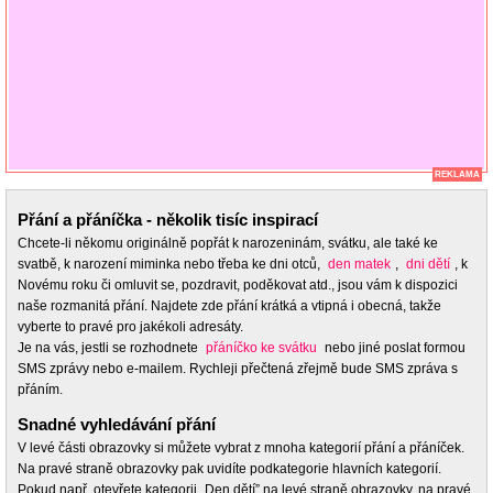
REKLAMA
Přání a přáníčka - několik tisíc inspirací
Chcete-li někomu originálně popřát k narozeninám, svátku, ale také ke
svatbě, k narození miminka nebo třeba ke dni otců,
den matek
,
dni dětí
, k
Novému roku či omluvit se, pozdravit, poděkovat atd., jsou vám k dispozici
naše rozmanitá přání. Najdete zde přání krátká a vtipná i obecná, takže
vyberte to pravé pro jakékoli adresáty.
Je na vás, jestli se rozhodnete
přáníčko ke svátku
nebo jiné poslat formou
SMS zprávy nebo e-mailem. Rychleji přečtená zřejmě bude SMS zpráva s
přáním.
Snadné vyhledávání přání
V levé části obrazovky si můžete vybrat z mnoha kategorií přání a přáníček.
Na pravé straně obrazovky pak uvidíte podkategorie hlavních kategorií.
Pokud např. otevřete kategorii „Den dětí” na levé straně obrazovky, na pravé