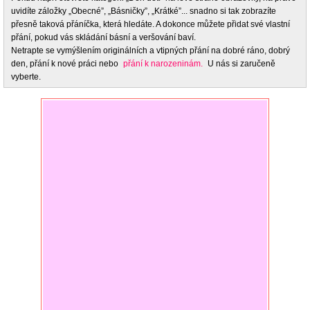
uvidíte záložky „Obecné”, „Básničky”, „Krátké”... snadno si tak zobrazíte
přesně taková přáníčka, která hledáte. A dokonce můžete přidat své vlastní
přání, pokud vás skládání básní a veršování baví.
Netrapte se vymýšlením originálních a vtipných přání na dobré ráno, dobrý
den, přání k nové práci nebo
přání k narozeninám.
U nás si zaručeně
vyberte.