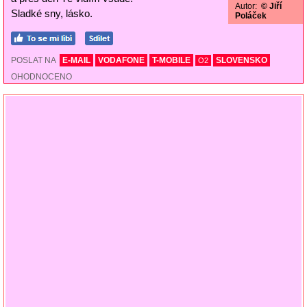
Autor:
© Jiří
Sladké sny, lásko.
Poláček
POSLAT NA
E-MAIL
VODAFONE
T-MOBILE
SLOVENSKO
O2
OHODNOCENO