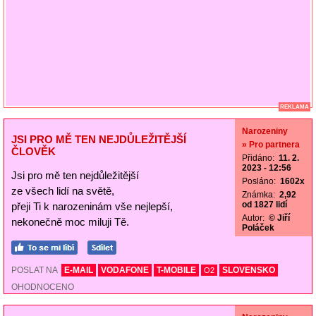
REKLAMA
Narozeniny
JSI PRO MĚ TEN NEJDŮLEŽITĚJŠÍ
» Pro partnera
ČLOVĚK
Přidáno:
11. 2.
2023 - 12:56
Jsi pro mě ten nejdůležitější
Posláno:
1602x
ze všech lidí na světě,
Známka:
2,92
od 1827 lidí
přeji Ti k narozeninám vše nejlepší,
Autor:
© Jiří
nekonečně moc miluji Tě.
Poláček
POSLAT NA
E-MAIL
VODAFONE
T-MOBILE
SLOVENSKO
O2
OHODNOCENO