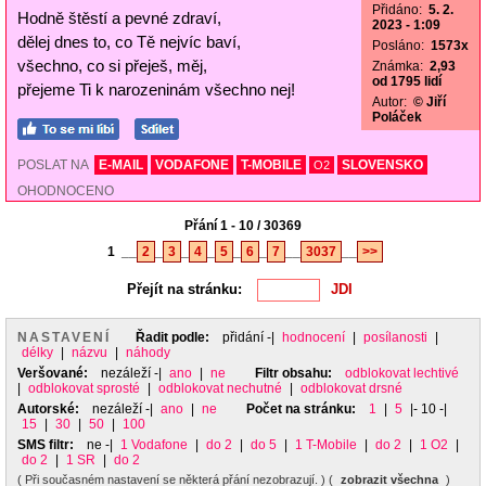
Přidáno:
5. 2.
Hodně štěstí a pevné zdraví,
2023 - 1:09
dělej dnes to, co Tě nejvíc baví,
Posláno:
1573x
všechno, co si přeješ, měj,
Známka:
2,93
od 1795 lidí
přejeme Ti k narozeninám všechno nej!
Autor:
© Jiří
Poláček
POSLAT NA
E-MAIL
VODAFONE
T-MOBILE
SLOVENSKO
O2
OHODNOCENO
Přání 1 - 10 / 30369
1
__
2
_
3
_
4
_
5
_
6
_
7
__
3037
__
>>
Přejít na stránku:
NASTAVENÍ
Řadit podle:
přidání
-|
hodnocení
|
posílanosti
|
délky
|
názvu
|
náhody
Veršované:
nezáleží
-|
ano
|
ne
Filtr obsahu:
odblokovat lechtivé
|
odblokovat sprosté
|
odblokovat nechutné
|
odblokovat drsné
Autorské:
nezáleží
-|
ano
|
ne
Počet na stránku:
1
|
5
|- 10 -|
15
|
30
|
50
|
100
SMS filtr:
ne
-|
1 Vodafone
|
do 2
|
do 5
|
1 T-Mobile
|
do 2
|
1 O2
|
do 2
|
1 SR
|
do 2
( Při současném nastavení se některá přání nezobrazují. ) (
zobrazit všechna
)