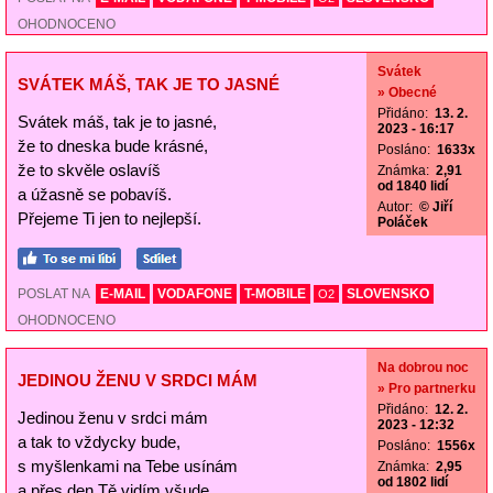
OHODNOCENO
Svátek
SVÁTEK MÁŠ, TAK JE TO JASNÉ
» Obecné
Přidáno:
13. 2.
Svátek máš, tak je to jasné,
2023 - 16:17
že to dneska bude krásné,
Posláno:
1633x
že to skvěle oslavíš
Známka:
2,91
od 1840 lidí
a úžasně se pobavíš.
Autor:
© Jiří
Přejeme Ti jen to nejlepší.
Poláček
POSLAT NA
E-MAIL
VODAFONE
T-MOBILE
SLOVENSKO
O2
OHODNOCENO
Na dobrou noc
JEDINOU ŽENU V SRDCI MÁM
» Pro partnerku
Přidáno:
12. 2.
Jedinou ženu v srdci mám
2023 - 12:32
a tak to vždycky bude,
Posláno:
1556x
s myšlenkami na Tebe usínám
Známka:
2,95
od 1802 lidí
a přes den Tě vidím všude.