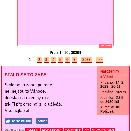
REKLAMA
Přání 1 - 10 / 30369
1
__
2
_
3
_
4
_
5
_
6
_
7
__
3037
__
>>
Narozeniny
STALO SE TO ZASE
» Vtipné
Přidáno:
14. 2.
Stalo se to zase, po roce,
2023 - 20:16
ne, nejsou to Vánoce,
Posláno:
1692x
dneska narozeniny máš,
Známka:
2,84
od 2030 lidí
tak Ti přejeme, ať si je užíváš.
Autor:
© Jiří
Vše nejlepší!
Poláček
POSLAT NA
E-MAIL
VODAFONE
T-MOBILE
SLOVENSKO
O2