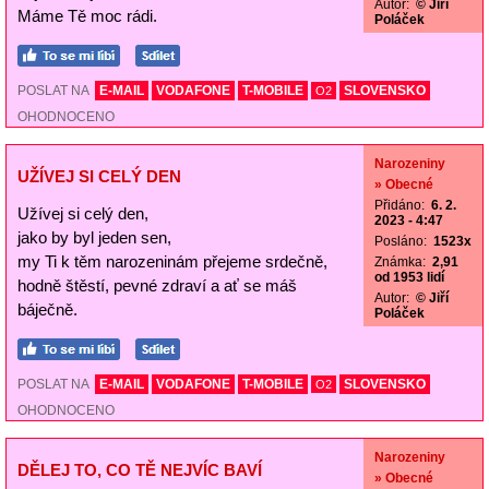
Autor:
© Jiří
Máme Tě moc rádi.
Poláček
POSLAT NA
E-MAIL
VODAFONE
T-MOBILE
SLOVENSKO
O2
OHODNOCENO
Narozeniny
UŽÍVEJ SI CELÝ DEN
» Obecné
Přidáno:
6. 2.
Užívej si celý den,
2023 - 4:47
jako by byl jeden sen,
Posláno:
1523x
my Ti k těm narozeninám přejeme srdečně,
Známka:
2,91
od 1953 lidí
hodně štěstí, pevné zdraví a ať se máš
Autor:
© Jiří
báječně.
Poláček
POSLAT NA
E-MAIL
VODAFONE
T-MOBILE
SLOVENSKO
O2
OHODNOCENO
Narozeniny
DĚLEJ TO, CO TĚ NEJVÍC BAVÍ
» Obecné