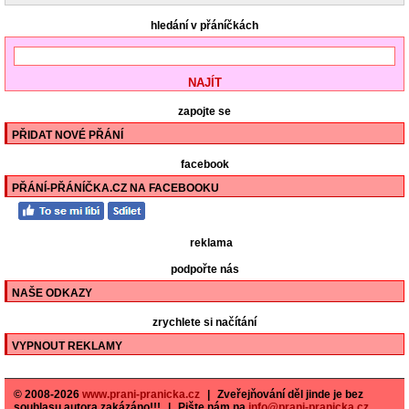
hledání v přáníčkách
zapojte se
PŘIDAT NOVÉ PŘÁNÍ
facebook
PŘÁNÍ-PŘÁNÍČKA.CZ NA FACEBOOKU
reklama
podpořte nás
NAŠE ODKAZY
zrychlete si načítání
VYPNOUT REKLAMY
© 2008-2026
www.prani-pranicka.cz
|
Zveřejňování děl jinde je bez
souhlasu autora zakázáno!!!
|
Pište nám na
info@prani-pranicka.cz