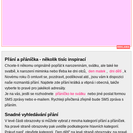
REKLAMA
Přání a přáníčka - několik tisíc inspirací
Chcete-li někomu originálně popřát k narozeninám, svátku, ale také ke
svatbě, k narození miminka nebo třeba ke dni otců,
den matek
,
dni dětí
, k
Novému roku či omluvit se, pozdravit, poděkovat atd., jsou vám k dispozici
naše rozmanitá přání. Najdete zde přání krátká a vtipná i obecná, takže
vyberte to pravé pro jakékoli adresáty.
Je na vás, jestli se rozhodnete
přáníčko ke svátku
nebo jiné poslat formou
SMS zprávy nebo e-mailem. Rychleji přečtená zřejmě bude SMS zpráva s
přáním.
Snadné vyhledávání přání
V levé části obrazovky si můžete vybrat z mnoha kategorií přání a přáníček.
Na pravé straně obrazovky pak uvidíte podkategorie hlavních kategorií.
Pokud např. otevřete kategorii „Den dětí” na levé straně obrazovky, na pravé