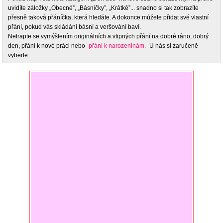
uvidíte záložky „Obecné”, „Básničky”, „Krátké”... snadno si tak zobrazíte
přesně taková přáníčka, která hledáte. A dokonce můžete přidat své vlastní
přání, pokud vás skládání básní a veršování baví.
Netrapte se vymýšlením originálních a vtipných přání na dobré ráno, dobrý
den, přání k nové práci nebo
přání k narozeninám.
U nás si zaručeně
vyberte.