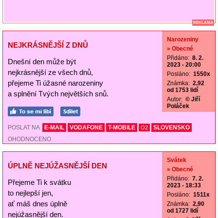
REKLAMA
Narozeniny
NEJKRÁSNĚJŠÍ Z DNŮ
» Obecné
Přidáno:
8. 2.
Dnešní den může být
2023 - 20:00
nejkrásnější ze všech dnů,
Posláno:
1550x
přejeme Ti úžasné narozeniny
Známka:
2,92
od 1753 lidí
a splnění Tvých největších snů.
Autor:
© Jiří
Poláček
POSLAT NA
E-MAIL
VODAFONE
T-MOBILE
SLOVENSKO
O2
OHODNOCENO
Svátek
ÚPLNĚ NEJÚŽASNĚJŠÍ DEN
» Obecné
Přidáno:
7. 2.
Přejeme Ti k svátku
2023 - 18:33
to nejlepší jen,
Posláno:
1511x
ať máš dnes úplně
Známka:
2,90
od 1727 lidí
nejúžasnější den.