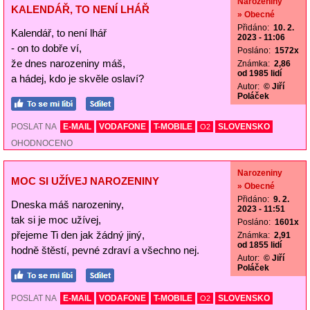
Narozeniny
KALENDÁŘ, TO NENÍ LHÁŘ
» Obecné
Přidáno:
10. 2.
Kalendář, to není lhář
2023 - 11:06
- on to dobře ví,
Posláno:
1572x
že dnes narozeniny máš,
Známka:
2,86
od 1985 lidí
a hádej, kdo je skvěle oslaví?
Autor:
© Jiří
Poláček
POSLAT NA
E-MAIL
VODAFONE
T-MOBILE
SLOVENSKO
O2
OHODNOCENO
Narozeniny
MOC SI UŽÍVEJ NAROZENINY
» Obecné
Přidáno:
9. 2.
Dneska máš narozeniny,
2023 - 11:51
tak si je moc užívej,
Posláno:
1601x
přejeme Ti den jak žádný jiný,
Známka:
2,91
od 1855 lidí
hodně štěstí, pevné zdraví a všechno nej.
Autor:
© Jiří
Poláček
POSLAT NA
E-MAIL
VODAFONE
T-MOBILE
SLOVENSKO
O2