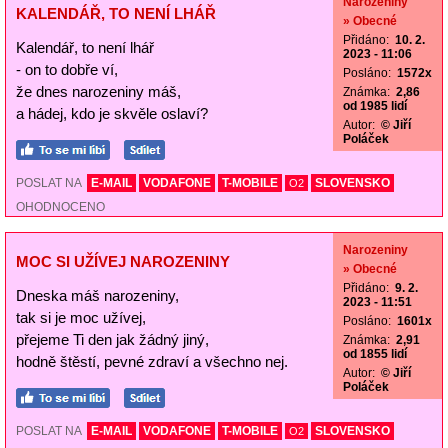
Narozeniny
KALENDÁŘ, TO NENÍ LHÁŘ
» Obecné
Přidáno:
10. 2.
Kalendář, to není lhář
2023 - 11:06
- on to dobře ví,
Posláno:
1572x
že dnes narozeniny máš,
Známka:
2,86
od 1985 lidí
a hádej, kdo je skvěle oslaví?
Autor:
© Jiří
Poláček
POSLAT NA
E-MAIL
VODAFONE
T-MOBILE
SLOVENSKO
O2
OHODNOCENO
Narozeniny
MOC SI UŽÍVEJ NAROZENINY
» Obecné
Přidáno:
9. 2.
Dneska máš narozeniny,
2023 - 11:51
tak si je moc užívej,
Posláno:
1601x
přejeme Ti den jak žádný jiný,
Známka:
2,91
od 1855 lidí
hodně štěstí, pevné zdraví a všechno nej.
Autor:
© Jiří
Poláček
POSLAT NA
E-MAIL
VODAFONE
T-MOBILE
SLOVENSKO
O2