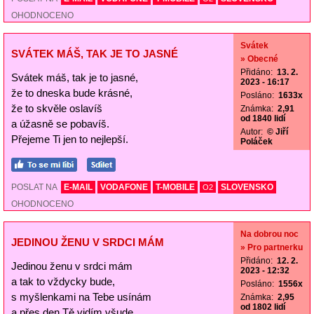
OHODNOCENO
Svátek
SVÁTEK MÁŠ, TAK JE TO JASNÉ
» Obecné
Přidáno:
13. 2.
Svátek máš, tak je to jasné,
2023 - 16:17
že to dneska bude krásné,
Posláno:
1633x
že to skvěle oslavíš
Známka:
2,91
od 1840 lidí
a úžasně se pobavíš.
Autor:
© Jiří
Přejeme Ti jen to nejlepší.
Poláček
POSLAT NA
E-MAIL
VODAFONE
T-MOBILE
SLOVENSKO
O2
OHODNOCENO
Na dobrou noc
JEDINOU ŽENU V SRDCI MÁM
» Pro partnerku
Přidáno:
12. 2.
Jedinou ženu v srdci mám
2023 - 12:32
a tak to vždycky bude,
Posláno:
1556x
s myšlenkami na Tebe usínám
Známka:
2,95
od 1802 lidí
a přes den Tě vidím všude.