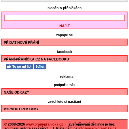
hledání v přáníčkách
zapojte se
PŘIDAT NOVÉ PŘÁNÍ
facebook
PŘÁNÍ-PŘÁNÍČKA.CZ NA FACEBOOKU
reklama
podpořte nás
NAŠE ODKAZY
zrychlete si načítání
VYPNOUT REKLAMY
© 2008-2026
www.prani-pranicka.cz
|
Zveřejňování děl jinde je bez
souhlasu autora zakázáno!!!
|
Pište nám na
info@prani-pranicka.cz