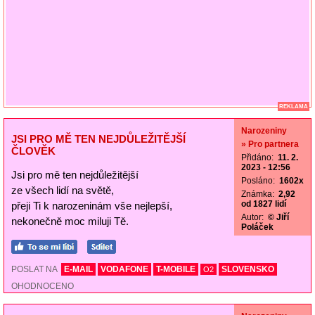
REKLAMA
Narozeniny
JSI PRO MĚ TEN NEJDŮLEŽITĚJŠÍ
» Pro partnera
ČLOVĚK
Přidáno:
11. 2.
2023 - 12:56
Jsi pro mě ten nejdůležitější
Posláno:
1602x
ze všech lidí na světě,
Známka:
2,92
od 1827 lidí
přeji Ti k narozeninám vše nejlepší,
Autor:
© Jiří
nekonečně moc miluji Tě.
Poláček
POSLAT NA
E-MAIL
VODAFONE
T-MOBILE
SLOVENSKO
O2
OHODNOCENO