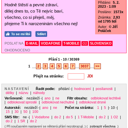
Přidáno:
5. 2.
Hodně štěstí a pevné zdraví,
2023 - 1:09
dělej dnes to, co Tě nejvíc baví,
Posláno:
1573x
všechno, co si přeješ, měj,
Známka:
2,93
od 1795 lidí
přejeme Ti k narozeninám všechno nej!
Autor:
© Jiří
Poláček
POSLAT NA
E-MAIL
VODAFONE
T-MOBILE
SLOVENSKO
O2
OHODNOCENO
Přání 1 - 10 / 30369
1
__
2
_
3
_
4
_
5
_
6
_
7
__
3037
__
>>
Přejít na stránku:
NASTAVENÍ
Řadit podle:
přidání
-|
hodnocení
|
posílanosti
|
délky
|
názvu
|
náhody
Veršované:
nezáleží
-|
ano
|
ne
Filtr obsahu:
odblokovat lechtivé
|
odblokovat sprosté
|
odblokovat nechutné
|
odblokovat drsné
Autorské:
nezáleží
-|
ano
|
ne
Počet na stránku:
1
|
5
|- 10 -|
15
|
30
|
50
|
100
SMS filtr:
ne
-|
1 Vodafone
|
do 2
|
do 5
|
1 T-Mobile
|
do 2
|
1 O2
|
do 2
|
1 SR
|
do 2
( Při současném nastavení se některá přání nezobrazují. ) (
zobrazit všechna
)