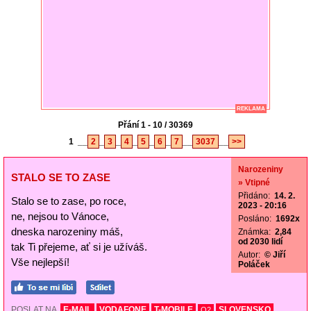
REKLAMA
Přání 1 - 10 / 30369
1
__
2
_
3
_
4
_
5
_
6
_
7
__
3037
__
>>
Narozeniny
STALO SE TO ZASE
» Vtipné
Přidáno:
14. 2.
Stalo se to zase, po roce,
2023 - 20:16
ne, nejsou to Vánoce,
Posláno:
1692x
dneska narozeniny máš,
Známka:
2,84
od 2030 lidí
tak Ti přejeme, ať si je užíváš.
Autor:
© Jiří
Vše nejlepší!
Poláček
POSLAT NA
E-MAIL
VODAFONE
T-MOBILE
SLOVENSKO
O2