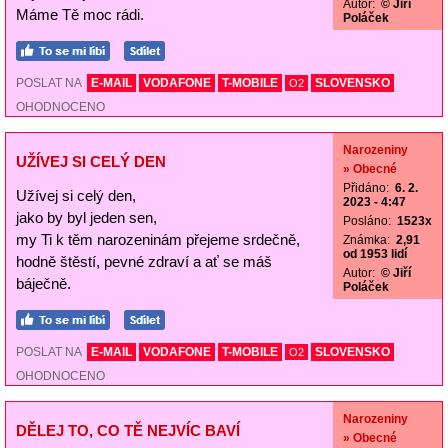
Autor:
© Jiří
Máme Tě moc rádi.
Poláček
POSLAT NA
E-MAIL
VODAFONE
T-MOBILE
SLOVENSKO
O2
OHODNOCENO
Narozeniny
UŽÍVEJ SI CELÝ DEN
» Obecné
Přidáno:
6. 2.
Užívej si celý den,
2023 - 4:47
jako by byl jeden sen,
Posláno:
1523x
my Ti k těm narozeninám přejeme srdečně,
Známka:
2,91
od 1953 lidí
hodně štěstí, pevné zdraví a ať se máš
Autor:
© Jiří
báječně.
Poláček
POSLAT NA
E-MAIL
VODAFONE
T-MOBILE
SLOVENSKO
O2
OHODNOCENO
Narozeniny
DĚLEJ TO, CO TĚ NEJVÍC BAVÍ
» Obecné