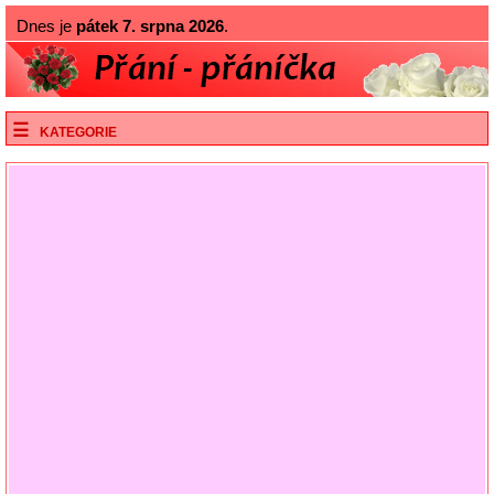
Dnes je
pátek 7. srpna 2026
.
KATEGORIE