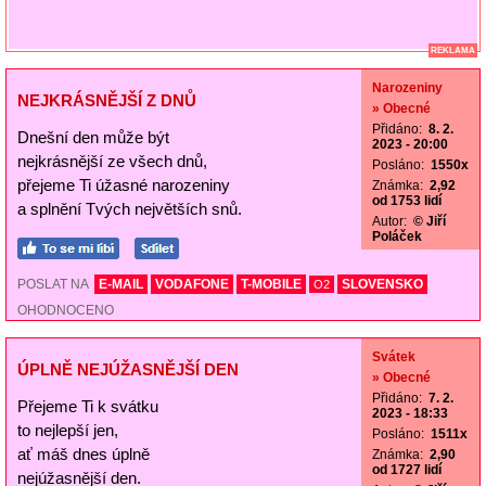
REKLAMA
Narozeniny
NEJKRÁSNĚJŠÍ Z DNŮ
» Obecné
Přidáno:
8. 2.
Dnešní den může být
2023 - 20:00
nejkrásnější ze všech dnů,
Posláno:
1550x
přejeme Ti úžasné narozeniny
Známka:
2,92
od 1753 lidí
a splnění Tvých největších snů.
Autor:
© Jiří
Poláček
POSLAT NA
E-MAIL
VODAFONE
T-MOBILE
SLOVENSKO
O2
OHODNOCENO
Svátek
ÚPLNĚ NEJÚŽASNĚJŠÍ DEN
» Obecné
Přidáno:
7. 2.
Přejeme Ti k svátku
2023 - 18:33
to nejlepší jen,
Posláno:
1511x
ať máš dnes úplně
Známka:
2,90
od 1727 lidí
nejúžasnější den.