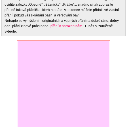
uvidíte záložky „Obecné”, „Básničky”, „Krátké”... snadno si tak zobrazíte
přesně taková přáníčka, která hledáte. A dokonce můžete přidat své vlastní
přání, pokud vás skládání básní a veršování baví.
Netrapte se vymýšlením originálních a vtipných přání na dobré ráno, dobrý
den, přání k nové práci nebo
přání k narozeninám.
U nás si zaručeně
vyberte.