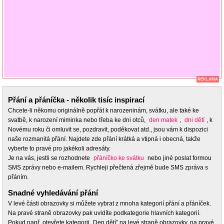
REKLAMA
Přání a přáníčka - několik tisíc inspirací
Chcete-li někomu originálně popřát k narozeninám, svátku, ale také ke
svatbě, k narození miminka nebo třeba ke dni otců,
den matek
,
dni dětí
, k
Novému roku či omluvit se, pozdravit, poděkovat atd., jsou vám k dispozici
naše rozmanitá přání. Najdete zde přání krátká a vtipná i obecná, takže
vyberte to pravé pro jakékoli adresáty.
Je na vás, jestli se rozhodnete
přáníčko ke svátku
nebo jiné poslat formou
SMS zprávy nebo e-mailem. Rychleji přečtená zřejmě bude SMS zpráva s
přáním.
Snadné vyhledávání přání
V levé části obrazovky si můžete vybrat z mnoha kategorií přání a přáníček.
Na pravé straně obrazovky pak uvidíte podkategorie hlavních kategorií.
Pokud např. otevřete kategorii „Den dětí” na levé straně obrazovky, na pravé