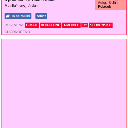
Autor:
© Jiří
Sladké sny, lásko.
Poláček
POSLAT NA
E-MAIL
VODAFONE
T-MOBILE
SLOVENSKO
O2
OHODNOCENO