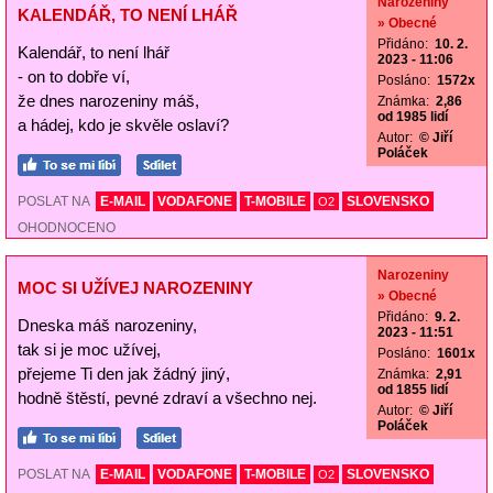
Narozeniny
KALENDÁŘ, TO NENÍ LHÁŘ
» Obecné
Přidáno:
10. 2.
Kalendář, to není lhář
2023 - 11:06
- on to dobře ví,
Posláno:
1572x
že dnes narozeniny máš,
Známka:
2,86
od 1985 lidí
a hádej, kdo je skvěle oslaví?
Autor:
© Jiří
Poláček
POSLAT NA
E-MAIL
VODAFONE
T-MOBILE
SLOVENSKO
O2
OHODNOCENO
Narozeniny
MOC SI UŽÍVEJ NAROZENINY
» Obecné
Přidáno:
9. 2.
Dneska máš narozeniny,
2023 - 11:51
tak si je moc užívej,
Posláno:
1601x
přejeme Ti den jak žádný jiný,
Známka:
2,91
od 1855 lidí
hodně štěstí, pevné zdraví a všechno nej.
Autor:
© Jiří
Poláček
POSLAT NA
E-MAIL
VODAFONE
T-MOBILE
SLOVENSKO
O2