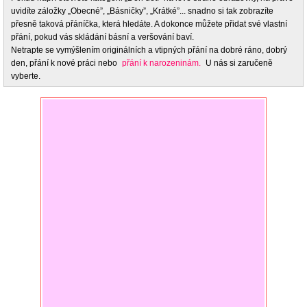
uvidíte záložky „Obecné”, „Básničky”, „Krátké”... snadno si tak zobrazíte
přesně taková přáníčka, která hledáte. A dokonce můžete přidat své vlastní
přání, pokud vás skládání básní a veršování baví.
Netrapte se vymýšlením originálních a vtipných přání na dobré ráno, dobrý
den, přání k nové práci nebo
přání k narozeninám.
U nás si zaručeně
vyberte.