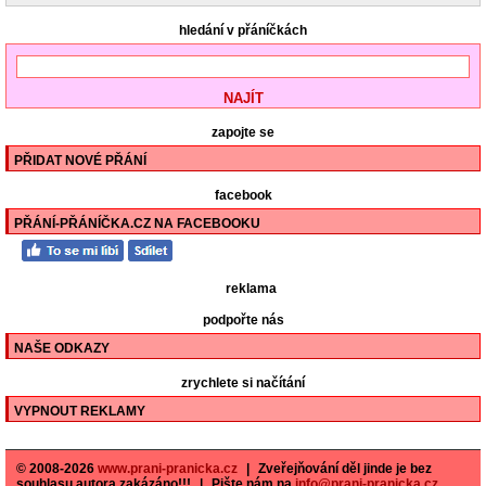
hledání v přáníčkách
zapojte se
PŘIDAT NOVÉ PŘÁNÍ
facebook
PŘÁNÍ-PŘÁNÍČKA.CZ NA FACEBOOKU
reklama
podpořte nás
NAŠE ODKAZY
zrychlete si načítání
VYPNOUT REKLAMY
© 2008-2026
www.prani-pranicka.cz
|
Zveřejňování děl jinde je bez
souhlasu autora zakázáno!!!
|
Pište nám na
info@prani-pranicka.cz