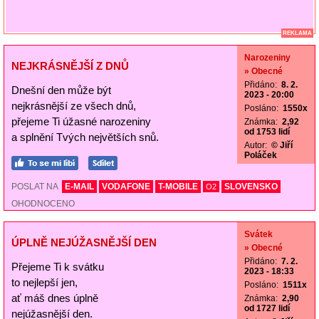
REKLAMA
Narozeniny
NEJKRÁSNĚJŠÍ Z DNŮ
» Obecné
Přidáno:
8. 2.
Dnešní den může být
2023 - 20:00
nejkrásnější ze všech dnů,
Posláno:
1550x
přejeme Ti úžasné narozeniny
Známka:
2,92
od 1753 lidí
a splnění Tvých největších snů.
Autor:
© Jiří
Poláček
POSLAT NA
E-MAIL
VODAFONE
T-MOBILE
SLOVENSKO
O2
OHODNOCENO
Svátek
ÚPLNĚ NEJÚŽASNĚJŠÍ DEN
» Obecné
Přidáno:
7. 2.
Přejeme Ti k svátku
2023 - 18:33
to nejlepší jen,
Posláno:
1511x
ať máš dnes úplně
Známka:
2,90
od 1727 lidí
nejúžasnější den.