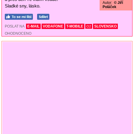
Autor:
© Jiří
Sladké sny, lásko.
Poláček
POSLAT NA
E-MAIL
VODAFONE
T-MOBILE
SLOVENSKO
O2
OHODNOCENO