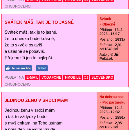
OHODNOCENO
Svátek
SVÁTEK MÁŠ, TAK JE TO JASNÉ
» Obecné
Přidáno:
13. 2.
Svátek máš, tak je to jasné,
2023 - 16:17
že to dneska bude krásné,
Posláno:
1633x
že to skvěle oslavíš
Známka:
2,91
od 1840 lidí
a úžasně se pobavíš.
Autor:
© Jiří
Přejeme Ti jen to nejlepší.
Poláček
POSLAT NA
E-MAIL
VODAFONE
T-MOBILE
SLOVENSKO
O2
OHODNOCENO
Na dobrou noc
JEDINOU ŽENU V SRDCI MÁM
» Pro partnerku
Přidáno:
12. 2.
Jedinou ženu v srdci mám
2023 - 12:32
a tak to vždycky bude,
Posláno:
1556x
s myšlenkami na Tebe usínám
Známka:
2,95
od 1802 lidí
a přes den Tě vidím všude.