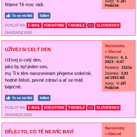
Autor:
© Jiří
Máme Tě moc rádi.
Poláček
POSLAT NA
E-MAIL
VODAFONE
T-MOBILE
SLOVENSKO
O2
OHODNOCENO
Narozeniny
UŽÍVEJ SI CELÝ DEN
» Obecné
Přidáno:
6. 2.
Užívej si celý den,
2023 - 4:47
jako by byl jeden sen,
Posláno:
1523x
my Ti k těm narozeninám přejeme srdečně,
Známka:
2,91
od 1953 lidí
hodně štěstí, pevné zdraví a ať se máš
Autor:
© Jiří
báječně.
Poláček
POSLAT NA
E-MAIL
VODAFONE
T-MOBILE
SLOVENSKO
O2
OHODNOCENO
Narozeniny
DĚLEJ TO, CO TĚ NEJVÍC BAVÍ
» Obecné