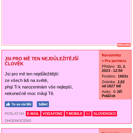
REKLAMA
Narozeniny
JSI PRO MĚ TEN NEJDŮLEŽITĚJŠÍ
» Pro partnera
ČLOVĚK
Přidáno:
11. 2.
2023 - 12:56
Jsi pro mě ten nejdůležitější
Posláno:
1602x
ze všech lidí na světě,
Známka:
2,92
od 1827 lidí
přeji Ti k narozeninám vše nejlepší,
Autor:
© Jiří
nekonečně moc miluji Tě.
Poláček
POSLAT NA
E-MAIL
VODAFONE
T-MOBILE
SLOVENSKO
O2
OHODNOCENO