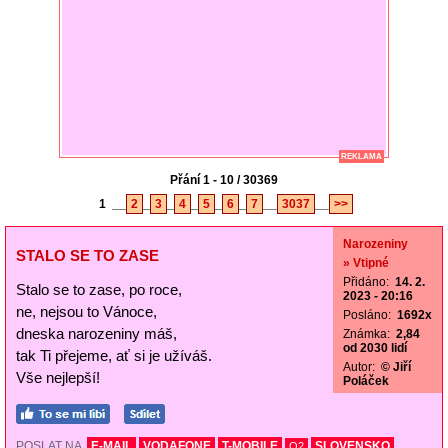
REKLAMA
Přání 1 - 10 / 30369
1
__
2
_
3
_
4
_
5
_
6
_
7
__
3037
__
>>
Narozeniny
STALO SE TO ZASE
» Vtipné
Přidáno:
14. 2.
Stalo se to zase, po roce,
2023 - 20:16
ne, nejsou to Vánoce,
Posláno:
1692x
dneska narozeniny máš,
Známka:
2,84
od 2030 lidí
tak Ti přejeme, ať si je užíváš.
Autor:
© Jiří
Vše nejlepší!
Poláček
POSLAT NA
E-MAIL
VODAFONE
T-MOBILE
SLOVENSKO
O2