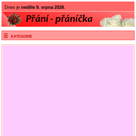
Dnes je
neděle 9. srpna 2026
.
KATEGORIE