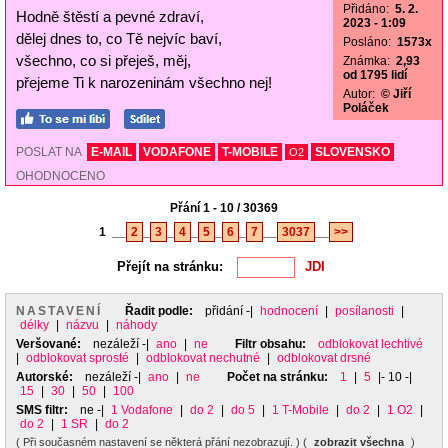
Přidáno:
5. 2.
Hodně štěstí a pevné zdraví,
2023 - 1:09
dělej dnes to, co Tě nejvíc baví,
Posláno:
1573x
všechno, co si přeješ, měj,
Známka:
2,93
od 1795 lidí
přejeme Ti k narozeninám všechno nej!
Autor:
© Jiří
Poláček
POSLAT NA
E-MAIL
VODAFONE
T-MOBILE
SLOVENSKO
O2
OHODNOCENO
Přání 1 - 10 / 30369
1
__
2
_
3
_
4
_
5
_
6
_
7
__
3037
__
>>
Přejít na stránku:
NASTAVENÍ
Řadit podle:
přidání
-|
hodnocení
|
posílanosti
|
délky
|
názvu
|
náhody
Veršované:
nezáleží
-|
ano
|
ne
Filtr obsahu:
odblokovat lechtivé
|
odblokovat sprosté
|
odblokovat nechutné
|
odblokovat drsné
Autorské:
nezáleží
-|
ano
|
ne
Počet na stránku:
1
|
5
|- 10 -|
15
|
30
|
50
|
100
SMS filtr:
ne
-|
1 Vodafone
|
do 2
|
do 5
|
1 T-Mobile
|
do 2
|
1 O2
|
do 2
|
1 SR
|
do 2
( Při současném nastavení se některá přání nezobrazují. ) (
zobrazit všechna
)