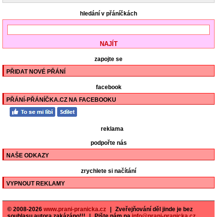
hledání v přáníčkách
zapojte se
PŘIDAT NOVÉ PŘÁNÍ
facebook
PŘÁNÍ-PŘÁNÍČKA.CZ NA FACEBOOKU
reklama
podpořte nás
NAŠE ODKAZY
zrychlete si načítání
VYPNOUT REKLAMY
© 2008-2026
www.prani-pranicka.cz
|
Zveřejňování děl jinde je bez
souhlasu autora zakázáno!!!
|
Pište nám na
info@prani-pranicka.cz