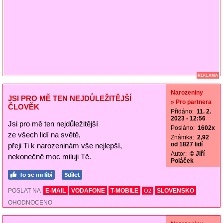
REKLAMA
Narozeniny
JSI PRO MĚ TEN NEJDŮLEŽITĚJŠÍ
» Pro partnera
ČLOVĚK
Přidáno:
11. 2.
2023 - 12:56
Jsi pro mě ten nejdůležitější
Posláno:
1602x
ze všech lidí na světě,
Známka:
2,92
od 1827 lidí
přeji Ti k narozeninám vše nejlepší,
Autor:
© Jiří
nekonečně moc miluji Tě.
Poláček
POSLAT NA
E-MAIL
VODAFONE
T-MOBILE
SLOVENSKO
O2
OHODNOCENO