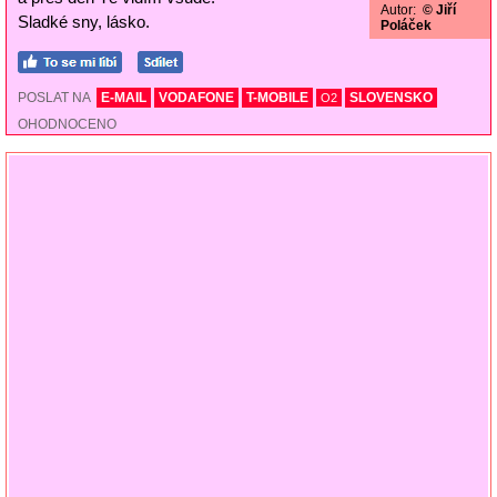
Autor:
© Jiří
Sladké sny, lásko.
Poláček
POSLAT NA
E-MAIL
VODAFONE
T-MOBILE
SLOVENSKO
O2
OHODNOCENO