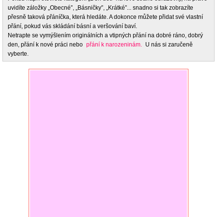
uvidíte záložky „Obecné”, „Básničky”, „Krátké”... snadno si tak zobrazíte
přesně taková přáníčka, která hledáte. A dokonce můžete přidat své vlastní
přání, pokud vás skládání básní a veršování baví.
Netrapte se vymýšlením originálních a vtipných přání na dobré ráno, dobrý
den, přání k nové práci nebo
přání k narozeninám.
U nás si zaručeně
vyberte.