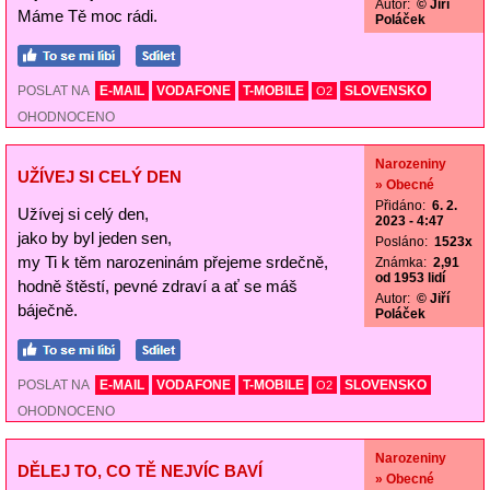
Autor:
© Jiří
Máme Tě moc rádi.
Poláček
POSLAT NA
E-MAIL
VODAFONE
T-MOBILE
SLOVENSKO
O2
OHODNOCENO
Narozeniny
UŽÍVEJ SI CELÝ DEN
» Obecné
Přidáno:
6. 2.
Užívej si celý den,
2023 - 4:47
jako by byl jeden sen,
Posláno:
1523x
my Ti k těm narozeninám přejeme srdečně,
Známka:
2,91
od 1953 lidí
hodně štěstí, pevné zdraví a ať se máš
Autor:
© Jiří
báječně.
Poláček
POSLAT NA
E-MAIL
VODAFONE
T-MOBILE
SLOVENSKO
O2
OHODNOCENO
Narozeniny
DĚLEJ TO, CO TĚ NEJVÍC BAVÍ
» Obecné