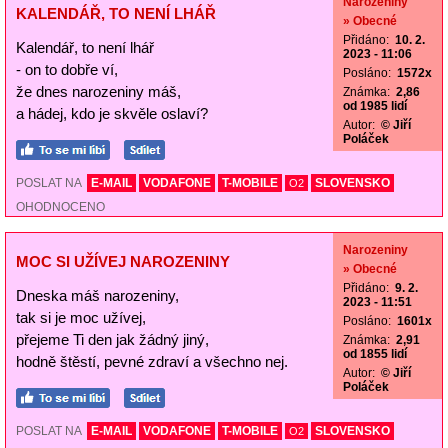
Narozeniny
KALENDÁŘ, TO NENÍ LHÁŘ
» Obecné
Přidáno:
10. 2.
Kalendář, to není lhář
2023 - 11:06
- on to dobře ví,
Posláno:
1572x
že dnes narozeniny máš,
Známka:
2,86
od 1985 lidí
a hádej, kdo je skvěle oslaví?
Autor:
© Jiří
Poláček
POSLAT NA
E-MAIL
VODAFONE
T-MOBILE
SLOVENSKO
O2
OHODNOCENO
Narozeniny
MOC SI UŽÍVEJ NAROZENINY
» Obecné
Přidáno:
9. 2.
Dneska máš narozeniny,
2023 - 11:51
tak si je moc užívej,
Posláno:
1601x
přejeme Ti den jak žádný jiný,
Známka:
2,91
od 1855 lidí
hodně štěstí, pevné zdraví a všechno nej.
Autor:
© Jiří
Poláček
POSLAT NA
E-MAIL
VODAFONE
T-MOBILE
SLOVENSKO
O2