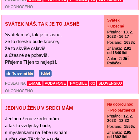
OHODNOCENO
Svátek
SVÁTEK MÁŠ, TAK JE TO JASNÉ
» Obecné
Přidáno:
13. 2.
Svátek máš, tak je to jasné,
2023 - 16:17
že to dneska bude krásné,
Posláno:
1633x
že to skvěle oslavíš
Známka:
2,91
od 1840 lidí
a úžasně se pobavíš.
Autor:
© Jiří
Přejeme Ti jen to nejlepší.
Poláček
POSLAT NA
E-MAIL
VODAFONE
T-MOBILE
SLOVENSKO
O2
OHODNOCENO
Na dobrou noc
JEDINOU ŽENU V SRDCI MÁM
» Pro partnerku
Přidáno:
12. 2.
Jedinou ženu v srdci mám
2023 - 12:32
a tak to vždycky bude,
Posláno:
1556x
s myšlenkami na Tebe usínám
Známka:
2,95
od 1802 lidí
a přes den Tě vidím všude.