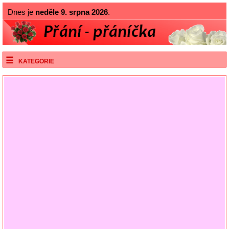
Dnes je
neděle 9. srpna 2026
.
KATEGORIE