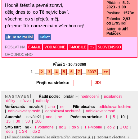
Přidáno:
5. 2.
Hodně štěstí a pevné zdraví,
2023 - 1:09
dělej dnes to, co Tě nejvíc baví,
Posláno:
1573x
všechno, co si přeješ, měj,
Známka:
2,93
od 1795 lidí
přejeme Ti k narozeninám všechno nej!
Autor:
© Jiří
Poláček
POSLAT NA
E-MAIL
VODAFONE
T-MOBILE
SLOVENSKO
O2
OHODNOCENO
Přání 1 - 10 / 30369
1
__
2
_
3
_
4
_
5
_
6
_
7
__
3037
__
>>
Přejít na stránku:
NASTAVENÍ
Řadit podle:
přidání
-|
hodnocení
|
posílanosti
|
délky
|
názvu
|
náhody
Veršované:
nezáleží
-|
ano
|
ne
Filtr obsahu:
odblokovat lechtivé
|
odblokovat sprosté
|
odblokovat nechutné
|
odblokovat drsné
Autorské:
nezáleží
-|
ano
|
ne
Počet na stránku:
1
|
5
|- 10 -|
15
|
30
|
50
|
100
SMS filtr:
ne
-|
1 Vodafone
|
do 2
|
do 5
|
1 T-Mobile
|
do 2
|
1 O2
|
do 2
|
1 SR
|
do 2
( Při současném nastavení se některá přání nezobrazují. ) (
zobrazit všechna
)