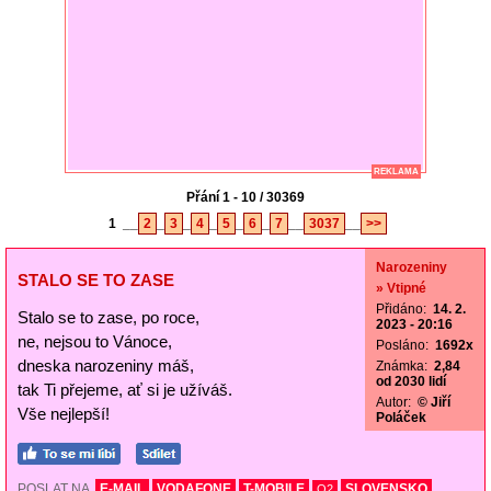
REKLAMA
Přání 1 - 10 / 30369
1
__
2
_
3
_
4
_
5
_
6
_
7
__
3037
__
>>
Narozeniny
STALO SE TO ZASE
» Vtipné
Přidáno:
14. 2.
Stalo se to zase, po roce,
2023 - 20:16
ne, nejsou to Vánoce,
Posláno:
1692x
dneska narozeniny máš,
Známka:
2,84
od 2030 lidí
tak Ti přejeme, ať si je užíváš.
Autor:
© Jiří
Vše nejlepší!
Poláček
POSLAT NA
E-MAIL
VODAFONE
T-MOBILE
SLOVENSKO
O2