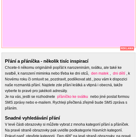
REKLAMA
Přání a přáníčka - několik tisíc inspirací
Chcete-li někomu originálně popřát k narozeninám, svátku, ale také ke
svatbě, k narození miminka nebo třeba ke dni otců,
den matek
,
dni dětí
, k
Novému roku či omluvit se, pozdravit, poděkovat atd., jsou vám k dispozici
naše rozmanitá přání. Najdete zde přání krátká a vtipná i obecná, takže
vyberte to pravé pro jakékoli adresáty.
Je na vás, jestli se rozhodnete
přáníčko ke svátku
nebo jiné poslat formou
SMS zprávy nebo e-mailem. Rychleji přečtená zřejmě bude SMS zpráva s
přáním.
Snadné vyhledávání přání
V levé části obrazovky si můžete vybrat z mnoha kategorií přání a přáníček.
Na pravé straně obrazovky pak uvidíte podkategorie hlavních kategorií.
Pokud např. otevřete kategorii „Den dětí” na levé straně obrazovky, na pravé