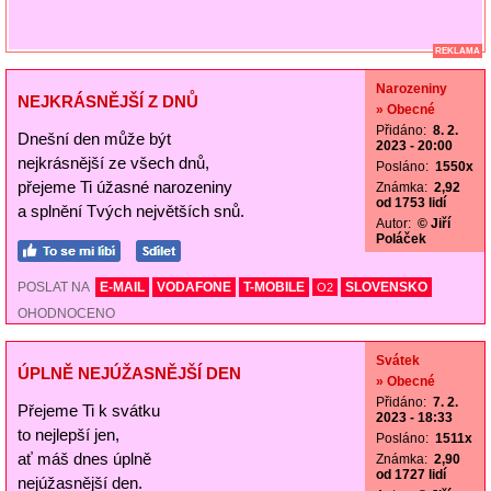
REKLAMA
Narozeniny
NEJKRÁSNĚJŠÍ Z DNŮ
» Obecné
Přidáno:
8. 2.
Dnešní den může být
2023 - 20:00
nejkrásnější ze všech dnů,
Posláno:
1550x
přejeme Ti úžasné narozeniny
Známka:
2,92
od 1753 lidí
a splnění Tvých největších snů.
Autor:
© Jiří
Poláček
POSLAT NA
E-MAIL
VODAFONE
T-MOBILE
SLOVENSKO
O2
OHODNOCENO
Svátek
ÚPLNĚ NEJÚŽASNĚJŠÍ DEN
» Obecné
Přidáno:
7. 2.
Přejeme Ti k svátku
2023 - 18:33
to nejlepší jen,
Posláno:
1511x
ať máš dnes úplně
Známka:
2,90
od 1727 lidí
nejúžasnější den.