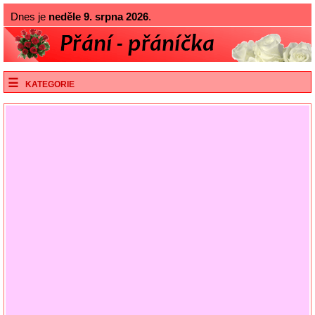
Dnes je
neděle 9. srpna 2026
.
KATEGORIE