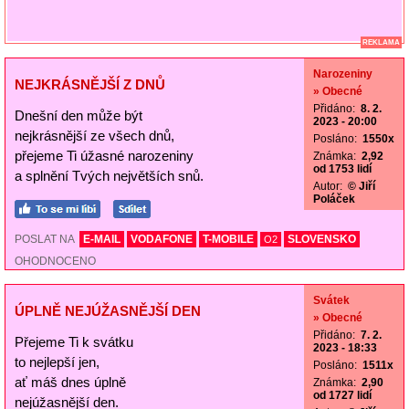
REKLAMA
Narozeniny
NEJKRÁSNĚJŠÍ Z DNŮ
» Obecné
Přidáno:
8. 2.
Dnešní den může být
2023 - 20:00
nejkrásnější ze všech dnů,
Posláno:
1550x
přejeme Ti úžasné narozeniny
Známka:
2,92
od 1753 lidí
a splnění Tvých největších snů.
Autor:
© Jiří
Poláček
POSLAT NA
E-MAIL
VODAFONE
T-MOBILE
SLOVENSKO
O2
OHODNOCENO
Svátek
ÚPLNĚ NEJÚŽASNĚJŠÍ DEN
» Obecné
Přidáno:
7. 2.
Přejeme Ti k svátku
2023 - 18:33
to nejlepší jen,
Posláno:
1511x
ať máš dnes úplně
Známka:
2,90
od 1727 lidí
nejúžasnější den.