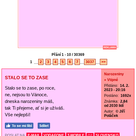
REKLAMA
Přání 1 - 10 / 30369
1
__
2
_
3
_
4
_
5
_
6
_
7
__
3037
__
>>
Narozeniny
STALO SE TO ZASE
» Vtipné
Přidáno:
14. 2.
Stalo se to zase, po roce,
2023 - 20:16
ne, nejsou to Vánoce,
Posláno:
1692x
dneska narozeniny máš,
Známka:
2,84
od 2030 lidí
tak Ti přejeme, ať si je užíváš.
Autor:
© Jiří
Vše nejlepší!
Poláček
POSLAT NA
E-MAIL
VODAFONE
T-MOBILE
SLOVENSKO
O2