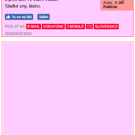
Autor:
© Jiří
Sladké sny, lásko.
Poláček
POSLAT NA
E-MAIL
VODAFONE
T-MOBILE
SLOVENSKO
O2
OHODNOCENO