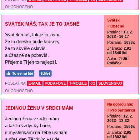
OHODNOCENO
Svátek
SVÁTEK MÁŠ, TAK JE TO JASNÉ
» Obecné
Přidáno:
13. 2.
Svátek máš, tak je to jasné,
2023 - 16:17
že to dneska bude krásné,
Posláno:
1633x
že to skvěle oslavíš
Známka:
2,91
od 1840 lidí
a úžasně se pobavíš.
Autor:
© Jiří
Přejeme Ti jen to nejlepší.
Poláček
POSLAT NA
E-MAIL
VODAFONE
T-MOBILE
SLOVENSKO
O2
OHODNOCENO
Na dobrou noc
JEDINOU ŽENU V SRDCI MÁM
» Pro partnerku
Přidáno:
12. 2.
Jedinou ženu v srdci mám
2023 - 12:32
a tak to vždycky bude,
Posláno:
1556x
s myšlenkami na Tebe usínám
Známka:
2,95
od 1802 lidí
a přes den Tě vidím všude.