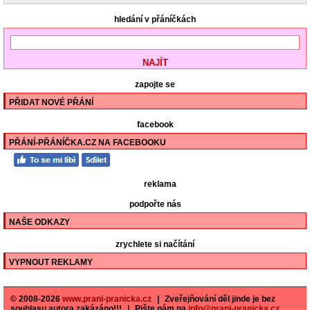
hledání v přáníčkách
zapojte se
PŘIDAT NOVÉ PŘÁNÍ
facebook
PŘÁNÍ-PŘÁNÍČKA.CZ NA FACEBOOKU
reklama
podpořte nás
NAŠE ODKAZY
zrychlete si načítání
VYPNOUT REKLAMY
© 2008-2026
www.prani-pranicka.cz
|
Zveřejňování děl jinde je bez
souhlasu autora zakázáno!!!
|
Pište nám na
info@prani-pranicka.cz