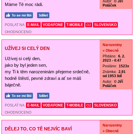
Autor:
© Jiří
Máme Tě moc rádi.
Poláček
POSLAT NA
E-MAIL
VODAFONE
T-MOBILE
SLOVENSKO
O2
OHODNOCENO
Narozeniny
UŽÍVEJ SI CELÝ DEN
» Obecné
Přidáno:
6. 2.
Užívej si celý den,
2023 - 4:47
jako by byl jeden sen,
Posláno:
1523x
my Ti k těm narozeninám přejeme srdečně,
Známka:
2,91
od 1953 lidí
hodně štěstí, pevné zdraví a ať se máš
Autor:
© Jiří
báječně.
Poláček
POSLAT NA
E-MAIL
VODAFONE
T-MOBILE
SLOVENSKO
O2
OHODNOCENO
Narozeniny
DĚLEJ TO, CO TĚ NEJVÍC BAVÍ
» Obecné