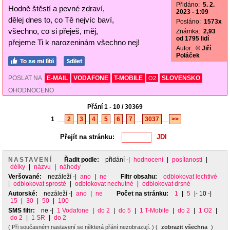
Přidáno:
5. 2.
Hodně štěstí a pevné zdraví,
2023 - 1:09
dělej dnes to, co Tě nejvíc baví,
Posláno:
1573x
všechno, co si přeješ, měj,
Známka:
2,93
od 1795 lidí
přejeme Ti k narozeninám všechno nej!
Autor:
© Jiří
Poláček
POSLAT NA
E-MAIL
VODAFONE
T-MOBILE
SLOVENSKO
O2
OHODNOCENO
Přání 1 - 10 / 30369
1
__
2
_
3
_
4
_
5
_
6
_
7
__
3037
__
>>
Přejít na stránku:
NASTAVENÍ
Řadit podle:
přidání
-|
hodnocení
|
posílanosti
|
délky
|
názvu
|
náhody
Veršované:
nezáleží
-|
ano
|
ne
Filtr obsahu:
odblokovat lechtivé
|
odblokovat sprosté
|
odblokovat nechutné
|
odblokovat drsné
Autorské:
nezáleží
-|
ano
|
ne
Počet na stránku:
1
|
5
|- 10 -|
15
|
30
|
50
|
100
SMS filtr:
ne
-|
1 Vodafone
|
do 2
|
do 5
|
1 T-Mobile
|
do 2
|
1 O2
|
do 2
|
1 SR
|
do 2
( Při současném nastavení se některá přání nezobrazují. ) (
zobrazit všechna
)