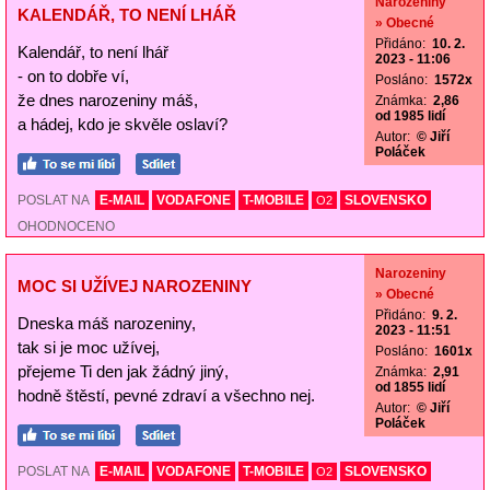
Narozeniny
KALENDÁŘ, TO NENÍ LHÁŘ
» Obecné
Přidáno:
10. 2.
Kalendář, to není lhář
2023 - 11:06
- on to dobře ví,
Posláno:
1572x
že dnes narozeniny máš,
Známka:
2,86
od 1985 lidí
a hádej, kdo je skvěle oslaví?
Autor:
© Jiří
Poláček
POSLAT NA
E-MAIL
VODAFONE
T-MOBILE
SLOVENSKO
O2
OHODNOCENO
Narozeniny
MOC SI UŽÍVEJ NAROZENINY
» Obecné
Přidáno:
9. 2.
Dneska máš narozeniny,
2023 - 11:51
tak si je moc užívej,
Posláno:
1601x
přejeme Ti den jak žádný jiný,
Známka:
2,91
od 1855 lidí
hodně štěstí, pevné zdraví a všechno nej.
Autor:
© Jiří
Poláček
POSLAT NA
E-MAIL
VODAFONE
T-MOBILE
SLOVENSKO
O2