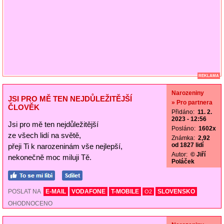
REKLAMA
Narozeniny
JSI PRO MĚ TEN NEJDŮLEŽITĚJŠÍ
» Pro partnera
ČLOVĚK
Přidáno:
11. 2.
2023 - 12:56
Jsi pro mě ten nejdůležitější
Posláno:
1602x
ze všech lidí na světě,
Známka:
2,92
od 1827 lidí
přeji Ti k narozeninám vše nejlepší,
Autor:
© Jiří
nekonečně moc miluji Tě.
Poláček
POSLAT NA
E-MAIL
VODAFONE
T-MOBILE
SLOVENSKO
O2
OHODNOCENO