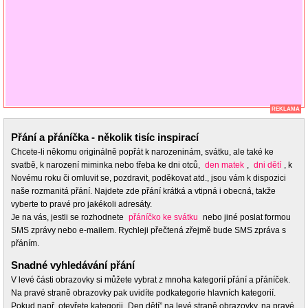
REKLAMA
Přání a přáníčka - několik tisíc inspirací
Chcete-li někomu originálně popřát k narozeninám, svátku, ale také ke
svatbě, k narození miminka nebo třeba ke dni otců,
den matek
,
dni dětí
, k
Novému roku či omluvit se, pozdravit, poděkovat atd., jsou vám k dispozici
naše rozmanitá přání. Najdete zde přání krátká a vtipná i obecná, takže
vyberte to pravé pro jakékoli adresáty.
Je na vás, jestli se rozhodnete
přáníčko ke svátku
nebo jiné poslat formou
SMS zprávy nebo e-mailem. Rychleji přečtená zřejmě bude SMS zpráva s
přáním.
Snadné vyhledávání přání
V levé části obrazovky si můžete vybrat z mnoha kategorií přání a přáníček.
Na pravé straně obrazovky pak uvidíte podkategorie hlavních kategorií.
Pokud např. otevřete kategorii „Den dětí” na levé straně obrazovky, na pravé