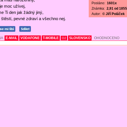
Posláno:
1601x
 je moc užívej,
Známka:
2,91 od 1855 
e Ti den jak žádný jiný,
Autor:
© Jiří Poláček
štěstí, pevné zdraví a všechno nej.
NA
E-MAIL
VODAFONE
T-MOBILE
SLOVENSKO
OHODNOCENO
O2