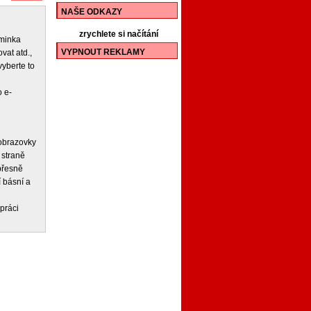
NAŠE ODKAZY
zrychlete si načítání
iminka
VYPNOUT REKLAMY
vat atd.,
vyberte to
 e-
 obrazovky
 straně
 přesně
í básní a
práci