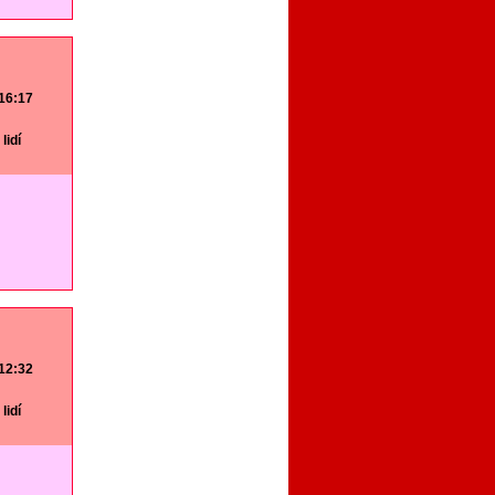
 16:17
lidí
 12:32
lidí