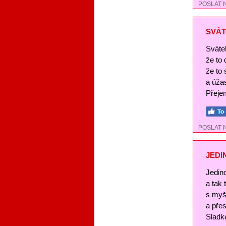
POSLAT 
SVÁT
Svátek
že to
že to 
a úža
Přejem
POSLAT 
JEDI
Jedin
a tak
s myš
a pře
Sladké