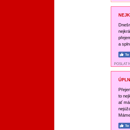
NEJK
Dnešn
nejkr
přeje
a spl
POSLAT 
ÚPLN
Přeje
to nej
ať má
nejúž
Máme 