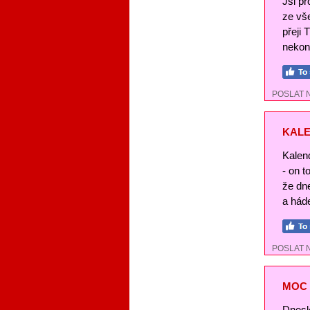
Jsi pr
ze vše
přeji 
nekon
POSLAT 
KALE
Kalend
- on t
že dn
a háde
POSLAT 
MOC 
Dnesk