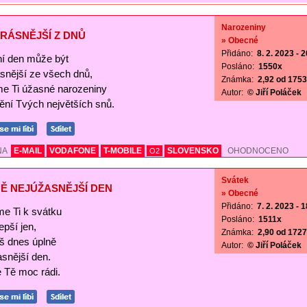
Narozeniny
RÁSNĚJŠÍ Z DNŮ
» Obecné
Přidáno:
8. 2. 2023 - 
í den může být
Posláno:
1550x
ásnější ze všech dnů,
Známka:
2,92 od 1753 
me Ti úžasné narozeniny
Autor:
© Jiří Poláček
nění Tvých největších snů.
NA
E-MAIL
VODAFONE
T-MOBILE
SLOVENSKO
OHODNOCENO
O2
Svátek
Ě NEJÚŽASNĚJŠÍ DEN
» Obecné
Přidáno:
7. 2. 2023 - 
me Ti k svátku
Posláno:
1511x
lepší jen,
Známka:
2,90 od 1727 
š dnes úplně
Autor:
© Jiří Poláček
asnější den.
Tě moc rádi.