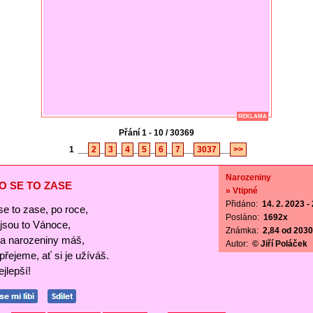
REKLAMA
Přání 1 - 10 / 30369
1
__
2
_
3
_
4
_
5
_
6
_
7
__
3037
__
>>
Narozeniny
O SE TO ZASE
» Vtipné
Přidáno:
14. 2. 2023 -
se to zase, po roce,
Posláno:
1692x
ejsou to Vánoce,
Známka:
2,84 od 2030 
a narozeniny máš,
Autor:
© Jiří Poláček
 přejeme, ať si je užíváš.
jlepší!