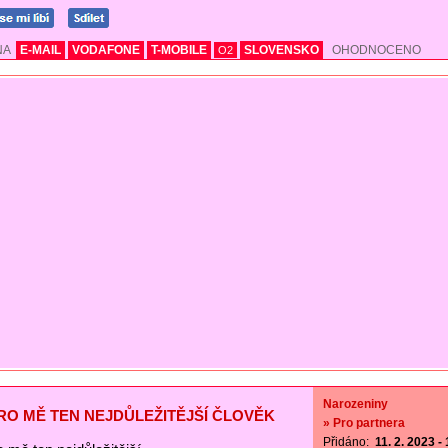
NA
E-MAIL
VODAFONE
T-MOBILE
SLOVENSKO
OHODNOCENO
O2
Narozeniny
PRO MĚ TEN NEJDŮLEŽITĚJŠÍ ČLOVĚK
» Pro partnera
Přidáno:
11. 2. 2023 -