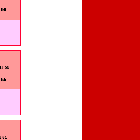
lidí
 11:06
lidí
11:51