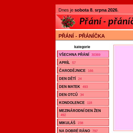
Dnes je
sobota 8. srpna 2026
.
PŘÁNÍ - PŘÁNÍČKA
kategorie
VŠECHNA PŘÁNÍ
30369
APRÍL
57
ČARODĚJNICE
166
DEN DĚTÍ
24
DEN MATEK
493
DEN OTCŮ
34
KONDOLENCE
118
MEZINÁRODNÍ DEN ŽEN
492
MIKULÁŠ
238
NA DOBRÉ RÁNO
797