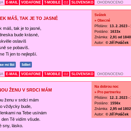
NA
E-MAIL
VODAFONE
T-MOBILE
SLOVENSKO
OHODNOCENO
O2
Svátek
EK MÁŠ, TAK JE TO JASNÉ
» Obecné
Přidáno:
13. 2. 2023 -
 máš, tak je to jasné,
Posláno:
1633x
 dneska bude krásné,
Známka:
2,91 od 1840 
skvěle oslavíš
Autor:
© Jiří Poláček
sně se pobavíš.
e Ti jen to nejlepší.
NA
E-MAIL
VODAFONE
T-MOBILE
SLOVENSKO
OHODNOCENO
O2
Na dobrou noc
NOU ŽENU V SRDCI MÁM
» Pro partnerku
Přidáno:
12. 2. 2023 -
ou ženu v srdci mám
Posláno:
1556x
 to vždycky bude,
Známka:
2,95 od 1802 
lenkami na Tebe usínám
Autor:
© Jiří Poláček
s den Tě vidím všude.
 sny, lásko.