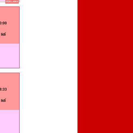
REKLAMA
20:00
lidí
18:33
lidí