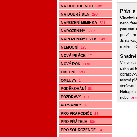
NA DOBROU NOC
2601
Přání a 
NA DOBRÝ DEN
293
Chcete-li
NAROZENÍ MIMINKA
541
nebo třeb
jsou vám k
NAROZENINY
6352
pravé pro 
NAROZENINY > VĚK
343
Je na vás,
mailem. R
NEMOCNÍ
123
NOVÁ PRÁCE
Snadné 
17
V levé čás
NOVÝ ROK
1130
pak uvidít
OBECNÉ
593
obrazovky,
taková přá
OMLUVY
24
veršování 
PODĚKOVÁNÍ
88
Netrapte s
POZDRAVY
119
nebo
přá
POZVÁNKY
62
PRO PRARODIČE
29
PRO PŘÁTELE
100
PRO SOUROZENCE
14