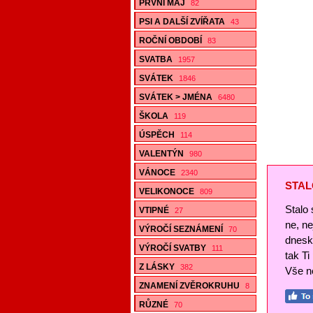
PRVNÍ MÁJ
82
PSI A DALŠÍ ZVÍŘATA
43
ROČNÍ OBDOBÍ
83
SVATBA
1957
SVÁTEK
1846
SVÁTEK > JMÉNA
6480
ŠKOLA
119
ÚSPĚCH
114
VALENTÝN
980
VÁNOCE
2340
STAL
VELIKONOCE
809
Stalo 
VTIPNÉ
27
ne, n
VÝROČÍ SEZNÁMENÍ
70
dnesk
VÝROČÍ SVATBY
111
tak Ti
Z LÁSKY
382
Vše ne
ZNAMENÍ ZVĚROKRUHU
8
RŮZNÉ
70