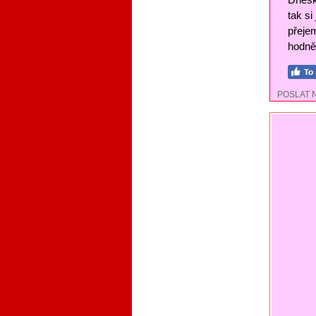
tak si
přejem
hodně 
POSLAT 