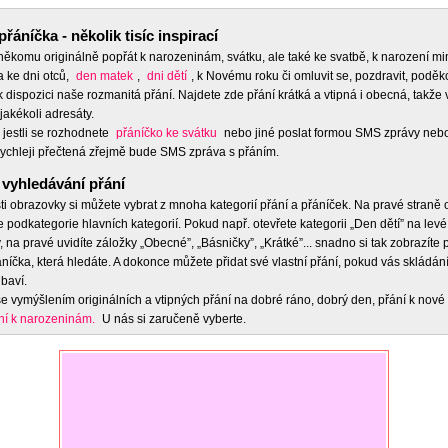
přáníčka - několik tisíc inspirací
 někomu originálně popřát k narozeninám, svátku, ale také ke svatbě, k narození m
a ke dni otců,
den matek
,
dni dětí
, k Novému roku či omluvit se, pozdravit, poděko
 dispozici naše rozmanitá přání. Najdete zde přání krátká a vtipná i obecná, takže 
jakékoli adresáty.
 jestli se rozhodnete
přáníčko ke svátku
nebo jiné poslat formou SMS zprávy nebo
ychleji přečtená zřejmě bude SMS zpráva s přáním.
vyhledávání přání
ti obrazovky si můžete vybrat z mnoha kategorií přání a přáníček. Na pravé straně
e podkategorie hlavních kategorií. Pokud např. otevřete kategorii „Den dětí” na levé
 na pravé uvidíte záložky „Obecné”, „Básničky”, „Krátké”... snadno si tak zobrazíte
níčka, která hledáte. A dokonce můžete přidat své vlastní přání, pokud vás skládán
baví.
e vymýšlením originálních a vtipných přání na dobré ráno, dobrý den, přání k nové 
ní k narozeninám.
U nás si zaručeně vyberte.