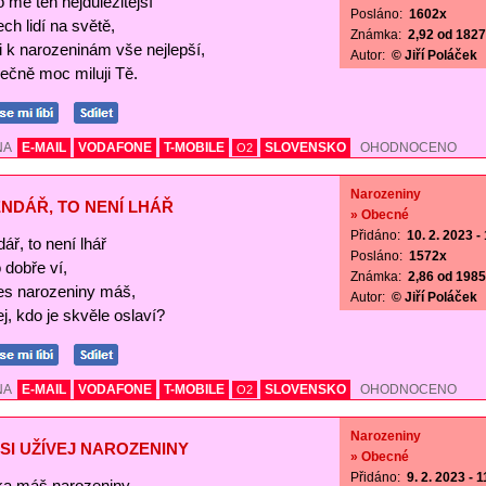
o mě ten nejdůležitější
Posláno:
1602x
ch lidí na světě,
Známka:
2,92 od 1827 
Ti k narozeninám vše nejlepší,
Autor:
© Jiří Poláček
ečně moc miluji Tě.
NA
E-MAIL
VODAFONE
T-MOBILE
SLOVENSKO
OHODNOCENO
O2
Narozeniny
NDÁŘ, TO NENÍ LHÁŘ
» Obecné
Přidáno:
10. 2. 2023 -
ář, to není lhář
Posláno:
1572x
o dobře ví,
Známka:
2,86 od 1985 
es narozeniny máš,
Autor:
© Jiří Poláček
j, kdo je skvěle oslaví?
NA
E-MAIL
VODAFONE
T-MOBILE
SLOVENSKO
OHODNOCENO
O2
Narozeniny
SI UŽÍVEJ NAROZENINY
» Obecné
Přidáno:
9. 2. 2023 - 
a máš narozeniny,