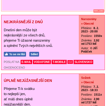
REKLAMA
Narozeniny
NEJKRÁSNĚJŠÍ Z DNŮ
» Obecné
Přidáno:
8. 2.
Dnešní den může být
2023 - 20:00
nejkrásnější ze všech dnů,
Posláno:
1550x
přejeme Ti úžasné narozeniny
Známka:
2,92
od 1753 lidí
a splnění Tvých největších snů.
Autor:
© Jiří
Poláček
POSLAT NA
E-MAIL
VODAFONE
T-MOBILE
SLOVENSKO
O2
OHODNOCENO
Svátek
ÚPLNĚ NEJÚŽASNĚJŠÍ DEN
» Obecné
Přidáno:
7. 2.
Přejeme Ti k svátku
2023 - 18:33
to nejlepší jen,
Posláno:
1511x
ať máš dnes úplně
Známka:
2,90
od 1727 lidí
nejúžasnější den.