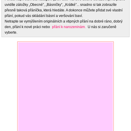
uvidíte záložky „Obecné”, „Básničky”, „Krátké”... snadno si tak zobrazíte
přesně taková přáníčka, která hledáte. A dokonce můžete přidat své vlastní
přání, pokud vás skládání básní a veršování baví.
Netrapte se vymýšlením originálních a vtipných přání na dobré ráno, dobrý
den, přání k nové práci nebo
přání k narozeninám.
U nás si zaručeně
vyberte.