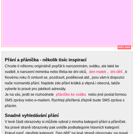
REKLAMA
Přání a přáníčka - několik tisíc inspirací
Chcete-li někomu originálně popřát k narozeninám, svátku, ale také ke
svatbě, k narození miminka nebo třeba ke dni otců,
den matek
,
dni dětí
, k
Novému roku či omluvit se, pozdravit, poděkovat atd., jsou vám k dispozici
naše rozmanitá přání. Najdete zde přání krátká a vtipná i obecná, takže
vyberte to pravé pro jakékoli adresáty.
Je na vás, jestli se rozhodnete
přáníčko ke svátku
nebo jiné poslat formou
SMS zprávy nebo e-mailem. Rychleji přečtená zřejmě bude SMS zpráva s
přáním.
Snadné vyhledávání přání
V levé části obrazovky si můžete vybrat z mnoha kategorií přání a přáníček.
Na pravé straně obrazovky pak uvidíte podkategorie hlavních kategorií.
Pokud např. otevřete kategorii „Den dětí” na levé straně obrazovky, na pravé