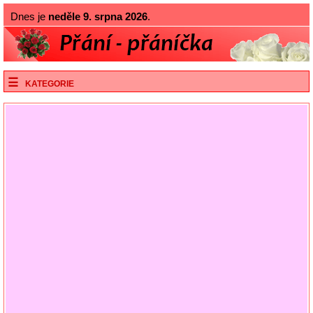
Dnes je
neděle 9. srpna 2026
.
KATEGORIE