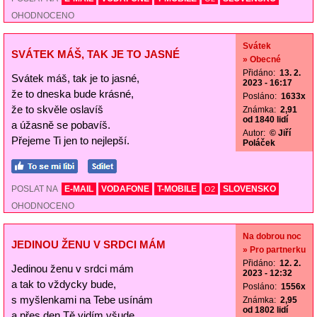
OHODNOCENO
Svátek
SVÁTEK MÁŠ, TAK JE TO JASNÉ
» Obecné
Přidáno:
13. 2.
Svátek máš, tak je to jasné,
2023 - 16:17
že to dneska bude krásné,
Posláno:
1633x
že to skvěle oslavíš
Známka:
2,91
od 1840 lidí
a úžasně se pobavíš.
Autor:
© Jiří
Přejeme Ti jen to nejlepší.
Poláček
POSLAT NA
E-MAIL
VODAFONE
T-MOBILE
SLOVENSKO
O2
OHODNOCENO
Na dobrou noc
JEDINOU ŽENU V SRDCI MÁM
» Pro partnerku
Přidáno:
12. 2.
Jedinou ženu v srdci mám
2023 - 12:32
a tak to vždycky bude,
Posláno:
1556x
s myšlenkami na Tebe usínám
Známka:
2,95
od 1802 lidí
a přes den Tě vidím všude.