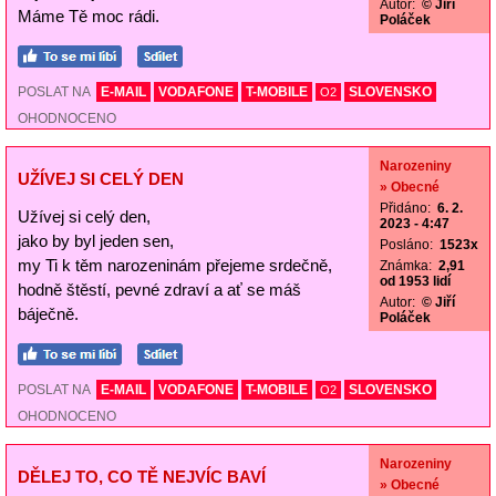
Autor:
© Jiří
Máme Tě moc rádi.
Poláček
POSLAT NA
E-MAIL
VODAFONE
T-MOBILE
SLOVENSKO
O2
OHODNOCENO
Narozeniny
UŽÍVEJ SI CELÝ DEN
» Obecné
Přidáno:
6. 2.
Užívej si celý den,
2023 - 4:47
jako by byl jeden sen,
Posláno:
1523x
my Ti k těm narozeninám přejeme srdečně,
Známka:
2,91
od 1953 lidí
hodně štěstí, pevné zdraví a ať se máš
Autor:
© Jiří
báječně.
Poláček
POSLAT NA
E-MAIL
VODAFONE
T-MOBILE
SLOVENSKO
O2
OHODNOCENO
Narozeniny
DĚLEJ TO, CO TĚ NEJVÍC BAVÍ
» Obecné