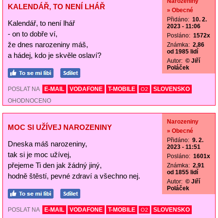
Narozeniny
KALENDÁŘ, TO NENÍ LHÁŘ
» Obecné
Přidáno:
10. 2.
Kalendář, to není lhář
2023 - 11:06
- on to dobře ví,
Posláno:
1572x
že dnes narozeniny máš,
Známka:
2,86
od 1985 lidí
a hádej, kdo je skvěle oslaví?
Autor:
© Jiří
Poláček
POSLAT NA
E-MAIL
VODAFONE
T-MOBILE
SLOVENSKO
O2
OHODNOCENO
Narozeniny
MOC SI UŽÍVEJ NAROZENINY
» Obecné
Přidáno:
9. 2.
Dneska máš narozeniny,
2023 - 11:51
tak si je moc užívej,
Posláno:
1601x
přejeme Ti den jak žádný jiný,
Známka:
2,91
od 1855 lidí
hodně štěstí, pevné zdraví a všechno nej.
Autor:
© Jiří
Poláček
POSLAT NA
E-MAIL
VODAFONE
T-MOBILE
SLOVENSKO
O2