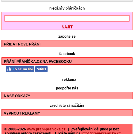
hledání v přáníčkách
zapojte se
PŘIDAT NOVÉ PŘÁNÍ
facebook
PŘÁNÍ-PŘÁNÍČKA.CZ NA FACEBOOKU
reklama
podpořte nás
NAŠE ODKAZY
zrychlete si načítání
VYPNOUT REKLAMY
© 2008-2026
www.prani-pranicka.cz
|
Zveřejňování děl jinde je bez
souhlasu autora zakázáno!!!
|
Pište nám na
info@prani-pranicka.cz