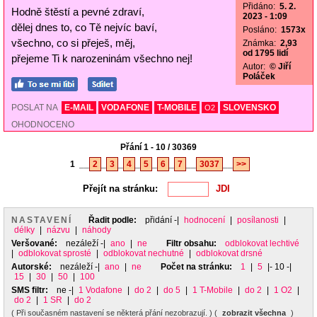
Přidáno:
5. 2.
Hodně štěstí a pevné zdraví,
2023 - 1:09
dělej dnes to, co Tě nejvíc baví,
Posláno:
1573x
všechno, co si přeješ, měj,
Známka:
2,93
od 1795 lidí
přejeme Ti k narozeninám všechno nej!
Autor:
© Jiří
Poláček
POSLAT NA
E-MAIL
VODAFONE
T-MOBILE
SLOVENSKO
O2
OHODNOCENO
Přání 1 - 10 / 30369
1
__
2
_
3
_
4
_
5
_
6
_
7
__
3037
__
>>
Přejít na stránku:
NASTAVENÍ
Řadit podle:
přidání
-|
hodnocení
|
posílanosti
|
délky
|
názvu
|
náhody
Veršované:
nezáleží
-|
ano
|
ne
Filtr obsahu:
odblokovat lechtivé
|
odblokovat sprosté
|
odblokovat nechutné
|
odblokovat drsné
Autorské:
nezáleží
-|
ano
|
ne
Počet na stránku:
1
|
5
|- 10 -|
15
|
30
|
50
|
100
SMS filtr:
ne
-|
1 Vodafone
|
do 2
|
do 5
|
1 T-Mobile
|
do 2
|
1 O2
|
do 2
|
1 SR
|
do 2
( Při současném nastavení se některá přání nezobrazují. ) (
zobrazit všechna
)