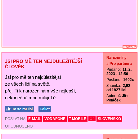
REKLAMA
Narozeniny
JSI PRO MĚ TEN NEJDŮLEŽITĚJŠÍ
» Pro partnera
ČLOVĚK
Přidáno:
11. 2.
2023 - 12:56
Jsi pro mě ten nejdůležitější
Posláno:
1602x
ze všech lidí na světě,
Známka:
2,92
od 1827 lidí
přeji Ti k narozeninám vše nejlepší,
Autor:
© Jiří
nekonečně moc miluji Tě.
Poláček
POSLAT NA
E-MAIL
VODAFONE
T-MOBILE
SLOVENSKO
O2
OHODNOCENO