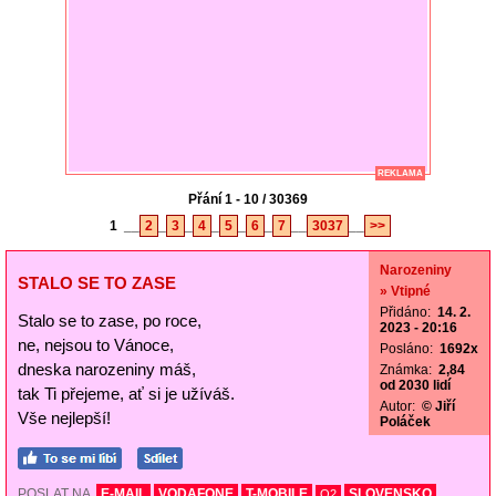
REKLAMA
Přání 1 - 10 / 30369
1
__
2
_
3
_
4
_
5
_
6
_
7
__
3037
__
>>
Narozeniny
STALO SE TO ZASE
» Vtipné
Přidáno:
14. 2.
Stalo se to zase, po roce,
2023 - 20:16
ne, nejsou to Vánoce,
Posláno:
1692x
dneska narozeniny máš,
Známka:
2,84
od 2030 lidí
tak Ti přejeme, ať si je užíváš.
Autor:
© Jiří
Vše nejlepší!
Poláček
POSLAT NA
E-MAIL
VODAFONE
T-MOBILE
SLOVENSKO
O2