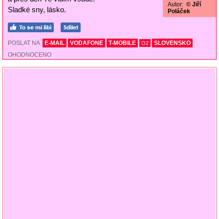
Autor:
© Jiří
Sladké sny, lásko.
Poláček
POSLAT NA
E-MAIL
VODAFONE
T-MOBILE
SLOVENSKO
O2
OHODNOCENO