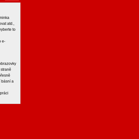
iminka
vat atd.,
vyberte to
 e-
 obrazovky
 straně
 přesně
í básní a
práci