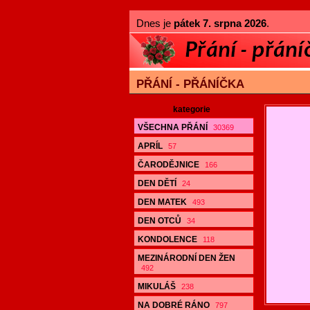
Dnes je
pátek 7. srpna 2026
.
PŘÁNÍ - PŘÁNÍČKA
kategorie
VŠECHNA PŘÁNÍ
30369
APRÍL
57
ČARODĚJNICE
166
DEN DĚTÍ
24
DEN MATEK
493
DEN OTCŮ
34
KONDOLENCE
118
MEZINÁRODNÍ DEN ŽEN
492
MIKULÁŠ
238
NA DOBRÉ RÁNO
797