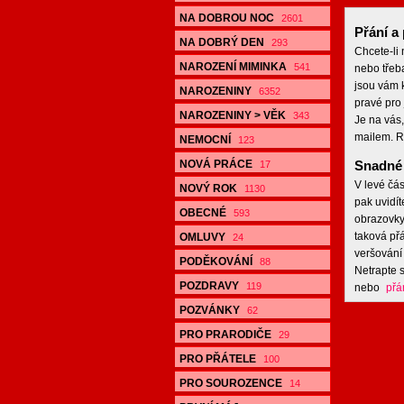
NA DOBROU NOC
2601
Přání a 
NA DOBRÝ DEN
293
Chcete-li
NAROZENÍ MIMINKA
541
nebo třeb
jsou vám k
NAROZENINY
6352
pravé pro 
NAROZENINY > VĚK
343
Je na vás,
mailem. R
NEMOCNÍ
123
NOVÁ PRÁCE
Snadné 
17
V levé čás
NOVÝ ROK
1130
pak uvidít
OBECNÉ
593
obrazovky,
taková přá
OMLUVY
24
veršování 
PODĚKOVÁNÍ
88
Netrapte s
POZDRAVY
119
nebo
přá
POZVÁNKY
62
PRO PRARODIČE
29
PRO PŘÁTELE
100
PRO SOUROZENCE
14