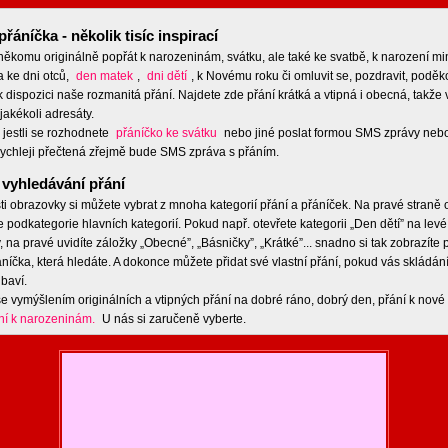
přáníčka - několik tisíc inspirací
 někomu originálně popřát k narozeninám, svátku, ale také ke svatbě, k narození m
a ke dni otců,
den matek
,
dni dětí
, k Novému roku či omluvit se, pozdravit, poděko
 dispozici naše rozmanitá přání. Najdete zde přání krátká a vtipná i obecná, takže 
jakékoli adresáty.
 jestli se rozhodnete
přáníčko ke svátku
nebo jiné poslat formou SMS zprávy nebo
ychleji přečtená zřejmě bude SMS zpráva s přáním.
vyhledávání přání
ti obrazovky si můžete vybrat z mnoha kategorií přání a přáníček. Na pravé straně
e podkategorie hlavních kategorií. Pokud např. otevřete kategorii „Den dětí” na levé
 na pravé uvidíte záložky „Obecné”, „Básničky”, „Krátké”... snadno si tak zobrazíte
níčka, která hledáte. A dokonce můžete přidat své vlastní přání, pokud vás skládán
baví.
e vymýšlením originálních a vtipných přání na dobré ráno, dobrý den, přání k nové 
ní k narozeninám.
U nás si zaručeně vyberte.