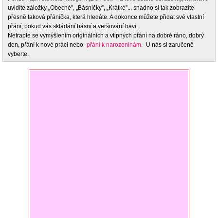
uvidíte záložky „Obecné”, „Básničky”, „Krátké”... snadno si tak zobrazíte
přesně taková přáníčka, která hledáte. A dokonce můžete přidat své vlastní
přání, pokud vás skládání básní a veršování baví.
Netrapte se vymýšlením originálních a vtipných přání na dobré ráno, dobrý
den, přání k nové práci nebo
přání k narozeninám.
U nás si zaručeně
vyberte.