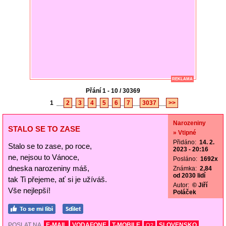
REKLAMA
Přání 1 - 10 / 30369
1
__
2
_
3
_
4
_
5
_
6
_
7
__
3037
__
>>
Narozeniny
STALO SE TO ZASE
» Vtipné
Přidáno:
14. 2.
Stalo se to zase, po roce,
2023 - 20:16
ne, nejsou to Vánoce,
Posláno:
1692x
dneska narozeniny máš,
Známka:
2,84
od 2030 lidí
tak Ti přejeme, ať si je užíváš.
Autor:
© Jiří
Vše nejlepší!
Poláček
POSLAT NA
E-MAIL
VODAFONE
T-MOBILE
SLOVENSKO
O2