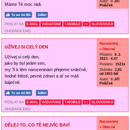
Autor:
© Jiří
Máme Tě moc rádi.
Poláček
POSLAT NA
E-MAIL
VODAFONE
T-MOBILE
SLOVENSKO
O2
OHODNOCENO
Narozeniny
UŽÍVEJ SI CELÝ DEN
» Obecné
Přidáno:
6. 2.
Užívej si celý den,
2023 - 4:47
jako by byl jeden sen,
Posláno:
1523x
my Ti k těm narozeninám přejeme srdečně,
Známka:
2,91
od 1953 lidí
hodně štěstí, pevné zdraví a ať se máš
Autor:
© Jiří
báječně.
Poláček
POSLAT NA
E-MAIL
VODAFONE
T-MOBILE
SLOVENSKO
O2
OHODNOCENO
Narozeniny
DĚLEJ TO, CO TĚ NEJVÍC BAVÍ
» Obecné