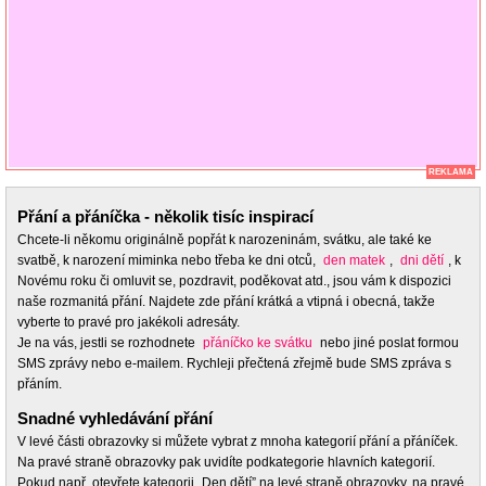
REKLAMA
Přání a přáníčka - několik tisíc inspirací
Chcete-li někomu originálně popřát k narozeninám, svátku, ale také ke
svatbě, k narození miminka nebo třeba ke dni otců,
den matek
,
dni dětí
, k
Novému roku či omluvit se, pozdravit, poděkovat atd., jsou vám k dispozici
naše rozmanitá přání. Najdete zde přání krátká a vtipná i obecná, takže
vyberte to pravé pro jakékoli adresáty.
Je na vás, jestli se rozhodnete
přáníčko ke svátku
nebo jiné poslat formou
SMS zprávy nebo e-mailem. Rychleji přečtená zřejmě bude SMS zpráva s
přáním.
Snadné vyhledávání přání
V levé části obrazovky si můžete vybrat z mnoha kategorií přání a přáníček.
Na pravé straně obrazovky pak uvidíte podkategorie hlavních kategorií.
Pokud např. otevřete kategorii „Den dětí” na levé straně obrazovky, na pravé