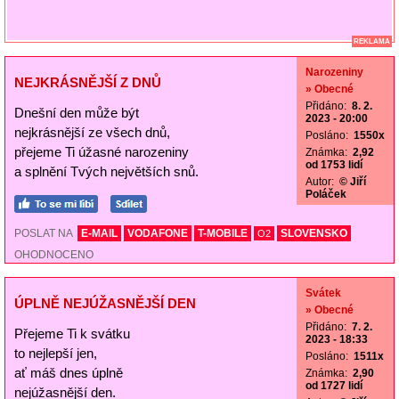
REKLAMA
Narozeniny
NEJKRÁSNĚJŠÍ Z DNŮ
» Obecné
Přidáno:
8. 2.
Dnešní den může být
2023 - 20:00
nejkrásnější ze všech dnů,
Posláno:
1550x
přejeme Ti úžasné narozeniny
Známka:
2,92
od 1753 lidí
a splnění Tvých největších snů.
Autor:
© Jiří
Poláček
POSLAT NA
E-MAIL
VODAFONE
T-MOBILE
SLOVENSKO
O2
OHODNOCENO
Svátek
ÚPLNĚ NEJÚŽASNĚJŠÍ DEN
» Obecné
Přidáno:
7. 2.
Přejeme Ti k svátku
2023 - 18:33
to nejlepší jen,
Posláno:
1511x
ať máš dnes úplně
Známka:
2,90
od 1727 lidí
nejúžasnější den.