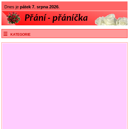
Dnes je
pátek 7. srpna 2026
.
KATEGORIE