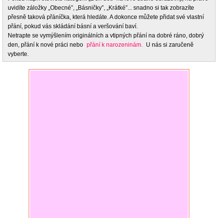
uvidíte záložky „Obecné”, „Básničky”, „Krátké”... snadno si tak zobrazíte
přesně taková přáníčka, která hledáte. A dokonce můžete přidat své vlastní
přání, pokud vás skládání básní a veršování baví.
Netrapte se vymýšlením originálních a vtipných přání na dobré ráno, dobrý
den, přání k nové práci nebo
přání k narozeninám.
U nás si zaručeně
vyberte.