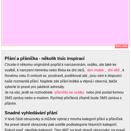
REKLAMA
Přání a přáníčka - několik tisíc inspirací
Chcete-li někomu originálně popřát k narozeninám, svátku, ale také ke
svatbě, k narození miminka nebo třeba ke dni otců,
den matek
,
dni dětí
, k
Novému roku či omluvit se, pozdravit, poděkovat atd., jsou vám k dispozici
naše rozmanitá přání. Najdete zde přání krátká a vtipná i obecná, takže
vyberte to pravé pro jakékoli adresáty.
Je na vás, jestli se rozhodnete
přáníčko ke svátku
nebo jiné poslat formou
SMS zprávy nebo e-mailem. Rychleji přečtená zřejmě bude SMS zpráva s
přáním.
Snadné vyhledávání přání
V levé části obrazovky si můžete vybrat z mnoha kategorií přání a přáníček.
Na pravé straně obrazovky pak uvidíte podkategorie hlavních kategorií.
Pokud např. otevřete kategorii „Den dětí” na levé straně obrazovky, na pravé