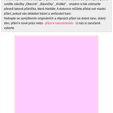
uvidíte záložky „Obecné”, „Básničky”, „Krátké”... snadno si tak zobrazíte
přesně taková přáníčka, která hledáte. A dokonce můžete přidat své vlastní
přání, pokud vás skládání básní a veršování baví.
Netrapte se vymýšlením originálních a vtipných přání na dobré ráno, dobrý
den, přání k nové práci nebo
přání k narozeninám.
U nás si zaručeně
vyberte.