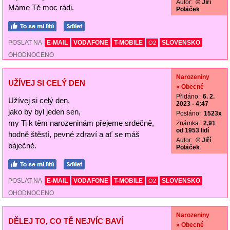
Autor:
© Jiří
Máme Tě moc rádi.
Poláček
POSLAT NA
E-MAIL
VODAFONE
T-MOBILE
SLOVENSKO
O2
OHODNOCENO
Narozeniny
UŽÍVEJ SI CELÝ DEN
» Obecné
Přidáno:
6. 2.
Užívej si celý den,
2023 - 4:47
jako by byl jeden sen,
Posláno:
1523x
my Ti k těm narozeninám přejeme srdečně,
Známka:
2,91
od 1953 lidí
hodně štěstí, pevné zdraví a ať se máš
Autor:
© Jiří
báječně.
Poláček
POSLAT NA
E-MAIL
VODAFONE
T-MOBILE
SLOVENSKO
O2
OHODNOCENO
Narozeniny
DĚLEJ TO, CO TĚ NEJVÍC BAVÍ
» Obecné