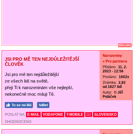
REKLAMA
Narozeniny
JSI PRO MĚ TEN NEJDŮLEŽITĚJŠÍ
» Pro partnera
ČLOVĚK
Přidáno:
11. 2.
2023 - 12:56
Jsi pro mě ten nejdůležitější
Posláno:
1602x
ze všech lidí na světě,
Známka:
2,92
od 1827 lidí
přeji Ti k narozeninám vše nejlepší,
Autor:
© Jiří
nekonečně moc miluji Tě.
Poláček
POSLAT NA
E-MAIL
VODAFONE
T-MOBILE
SLOVENSKO
O2
OHODNOCENO