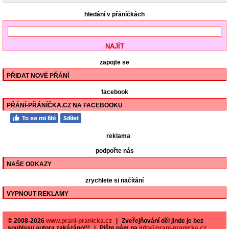
hledání v přáníčkách
zapojte se
PŘIDAT NOVÉ PŘÁNÍ
facebook
PŘÁNÍ-PŘÁNÍČKA.CZ NA FACEBOOKU
reklama
podpořte nás
NAŠE ODKAZY
zrychlete si načítání
VYPNOUT REKLAMY
© 2008-2026
www.prani-pranicka.cz
|
Zveřejňování děl jinde je bez
souhlasu autora zakázáno!!!
|
Pište nám na
info@prani-pranicka.cz