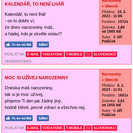
Narozeniny
KALENDÁŘ, TO NENÍ LHÁŘ
» Obecné
Přidáno:
10. 2.
Kalendář, to není lhář
2023 - 11:06
- on to dobře ví,
Posláno:
1572x
že dnes narozeniny máš,
Známka:
2,86
od 1985 lidí
a hádej, kdo je skvěle oslaví?
Autor:
© Jiří
Poláček
POSLAT NA
E-MAIL
VODAFONE
T-MOBILE
SLOVENSKO
O2
OHODNOCENO
Narozeniny
MOC SI UŽÍVEJ NAROZENINY
» Obecné
Přidáno:
9. 2.
Dneska máš narozeniny,
2023 - 11:51
tak si je moc užívej,
Posláno:
1601x
přejeme Ti den jak žádný jiný,
Známka:
2,91
od 1855 lidí
hodně štěstí, pevné zdraví a všechno nej.
Autor:
© Jiří
Poláček
POSLAT NA
E-MAIL
VODAFONE
T-MOBILE
SLOVENSKO
O2