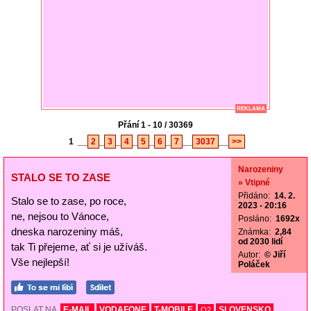
REKLAMA
Přání 1 - 10 / 30369
1
__
2
_
3
_
4
_
5
_
6
_
7
__
3037
__
>>
Narozeniny
STALO SE TO ZASE
» Vtipné
Přidáno:
14. 2.
Stalo se to zase, po roce,
2023 - 20:16
ne, nejsou to Vánoce,
Posláno:
1692x
dneska narozeniny máš,
Známka:
2,84
od 2030 lidí
tak Ti přejeme, ať si je užíváš.
Autor:
© Jiří
Vše nejlepší!
Poláček
POSLAT NA
E-MAIL
VODAFONE
T-MOBILE
SLOVENSKO
O2