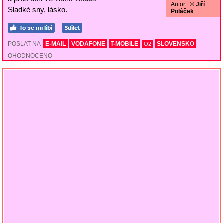
Autor:
© Jiří
Sladké sny, lásko.
Poláček
POSLAT NA
E-MAIL
VODAFONE
T-MOBILE
SLOVENSKO
O2
OHODNOCENO