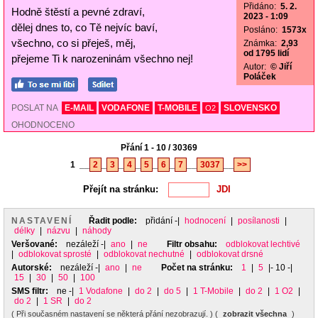
Přidáno:
5. 2.
Hodně štěstí a pevné zdraví,
2023 - 1:09
dělej dnes to, co Tě nejvíc baví,
Posláno:
1573x
všechno, co si přeješ, měj,
Známka:
2,93
od 1795 lidí
přejeme Ti k narozeninám všechno nej!
Autor:
© Jiří
Poláček
POSLAT NA
E-MAIL
VODAFONE
T-MOBILE
SLOVENSKO
O2
OHODNOCENO
Přání 1 - 10 / 30369
1
__
2
_
3
_
4
_
5
_
6
_
7
__
3037
__
>>
Přejít na stránku:
NASTAVENÍ
Řadit podle:
přidání
-|
hodnocení
|
posílanosti
|
délky
|
názvu
|
náhody
Veršované:
nezáleží
-|
ano
|
ne
Filtr obsahu:
odblokovat lechtivé
|
odblokovat sprosté
|
odblokovat nechutné
|
odblokovat drsné
Autorské:
nezáleží
-|
ano
|
ne
Počet na stránku:
1
|
5
|- 10 -|
15
|
30
|
50
|
100
SMS filtr:
ne
-|
1 Vodafone
|
do 2
|
do 5
|
1 T-Mobile
|
do 2
|
1 O2
|
do 2
|
1 SR
|
do 2
( Při současném nastavení se některá přání nezobrazují. ) (
zobrazit všechna
)