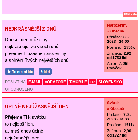
REKLAMA
Narozeniny
NEJKRÁSNĚJŠÍ Z DNŮ
» Obecné
Přidáno:
8. 2.
Dnešní den může být
2023 - 20:00
nejkrásnější ze všech dnů,
Posláno:
1550x
přejeme Ti úžasné narozeniny
Známka:
2,92
od 1753 lidí
a splnění Tvých největších snů.
Autor:
© Jiří
Poláček
POSLAT NA
E-MAIL
VODAFONE
T-MOBILE
SLOVENSKO
O2
OHODNOCENO
Svátek
ÚPLNĚ NEJÚŽASNĚJŠÍ DEN
» Obecné
Přidáno:
7. 2.
Přejeme Ti k svátku
2023 - 18:33
to nejlepší jen,
Posláno:
1511x
ať máš dnes úplně
Známka:
2,90
od 1727 lidí
nejúžasnější den.