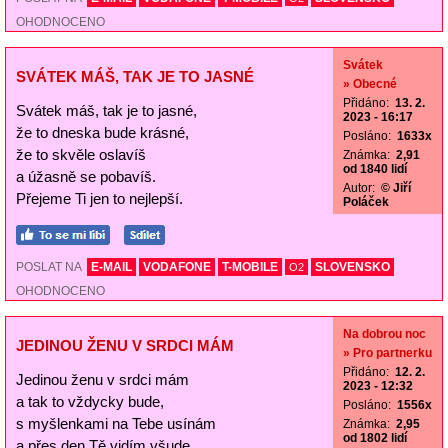
OHODNOCENO
Svátek
SVÁTEK MÁŠ, TAK JE TO JASNÉ
» Obecné
Přidáno:
13. 2.
Svátek máš, tak je to jasné,
2023 - 16:17
že to dneska bude krásné,
Posláno:
1633x
že to skvěle oslavíš
Známka:
2,91
od 1840 lidí
a úžasně se pobavíš.
Autor:
© Jiří
Přejeme Ti jen to nejlepší.
Poláček
POSLAT NA
E-MAIL
VODAFONE
T-MOBILE
SLOVENSKO
O2
OHODNOCENO
Na dobrou noc
JEDINOU ŽENU V SRDCI MÁM
» Pro partnerku
Přidáno:
12. 2.
Jedinou ženu v srdci mám
2023 - 12:32
a tak to vždycky bude,
Posláno:
1556x
s myšlenkami na Tebe usínám
Známka:
2,95
od 1802 lidí
a přes den Tě vidím všude.