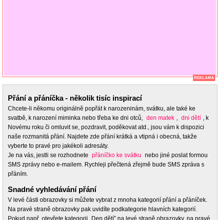
REKLAMA
Přání a přáníčka - několik tisíc inspirací
Chcete-li někomu originálně popřát k narozeninám, svátku, ale také ke
svatbě, k narození miminka nebo třeba ke dni otců,
den matek
,
dni dětí
, k
Novému roku či omluvit se, pozdravit, poděkovat atd., jsou vám k dispozici
naše rozmanitá přání. Najdete zde přání krátká a vtipná i obecná, takže
vyberte to pravé pro jakékoli adresáty.
Je na vás, jestli se rozhodnete
přáníčko ke svátku
nebo jiné poslat formou
SMS zprávy nebo e-mailem. Rychleji přečtená zřejmě bude SMS zpráva s
přáním.
Snadné vyhledávání přání
V levé části obrazovky si můžete vybrat z mnoha kategorií přání a přáníček.
Na pravé straně obrazovky pak uvidíte podkategorie hlavních kategorií.
Pokud např. otevřete kategorii „Den dětí” na levé straně obrazovky, na pravé