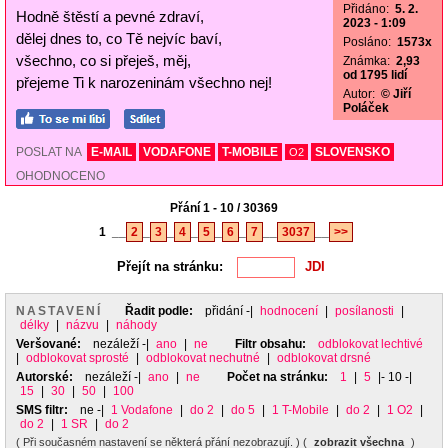
Přidáno:
5. 2.
Hodně štěstí a pevné zdraví,
2023 - 1:09
dělej dnes to, co Tě nejvíc baví,
Posláno:
1573x
všechno, co si přeješ, měj,
Známka:
2,93
od 1795 lidí
přejeme Ti k narozeninám všechno nej!
Autor:
© Jiří
Poláček
POSLAT NA
E-MAIL
VODAFONE
T-MOBILE
SLOVENSKO
O2
OHODNOCENO
Přání 1 - 10 / 30369
1
__
2
_
3
_
4
_
5
_
6
_
7
__
3037
__
>>
Přejít na stránku:
NASTAVENÍ
Řadit podle:
přidání
-|
hodnocení
|
posílanosti
|
délky
|
názvu
|
náhody
Veršované:
nezáleží
-|
ano
|
ne
Filtr obsahu:
odblokovat lechtivé
|
odblokovat sprosté
|
odblokovat nechutné
|
odblokovat drsné
Autorské:
nezáleží
-|
ano
|
ne
Počet na stránku:
1
|
5
|- 10 -|
15
|
30
|
50
|
100
SMS filtr:
ne
-|
1 Vodafone
|
do 2
|
do 5
|
1 T-Mobile
|
do 2
|
1 O2
|
do 2
|
1 SR
|
do 2
( Při současném nastavení se některá přání nezobrazují. ) (
zobrazit všechna
)