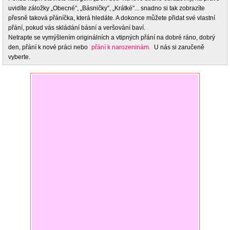
uvidíte záložky „Obecné”, „Básničky”, „Krátké”... snadno si tak zobrazíte
přesně taková přáníčka, která hledáte. A dokonce můžete přidat své vlastní
přání, pokud vás skládání básní a veršování baví.
Netrapte se vymýšlením originálních a vtipných přání na dobré ráno, dobrý
den, přání k nové práci nebo
přání k narozeninám.
U nás si zaručeně
vyberte.