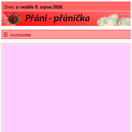
Dnes je
neděle 9. srpna 2026
.
KATEGORIE