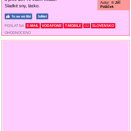
Autor:
© Jiří
Sladké sny, lásko.
Poláček
POSLAT NA
E-MAIL
VODAFONE
T-MOBILE
SLOVENSKO
O2
OHODNOCENO