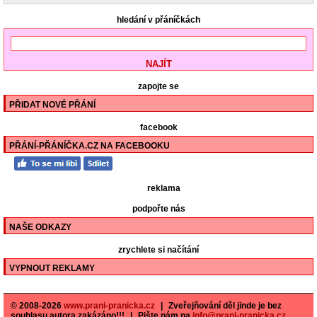
hledání v přáníčkách
zapojte se
PŘIDAT NOVÉ PŘÁNÍ
facebook
PŘÁNÍ-PŘÁNÍČKA.CZ NA FACEBOOKU
reklama
podpořte nás
NAŠE ODKAZY
zrychlete si načítání
VYPNOUT REKLAMY
© 2008-2026
www.prani-pranicka.cz
|
Zveřejňování děl jinde je bez
souhlasu autora zakázáno!!!
|
Pište nám na
info@prani-pranicka.cz