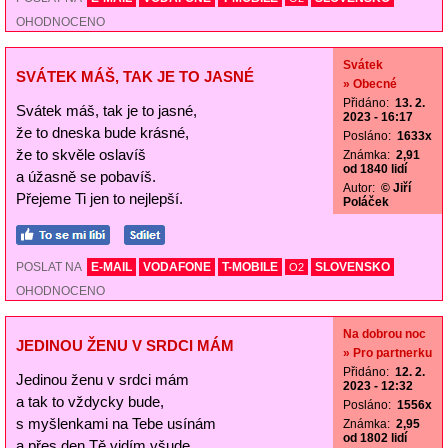
OHODNOCENO
Svátek
SVÁTEK MÁŠ, TAK JE TO JASNÉ
» Obecné
Přidáno:
13. 2.
Svátek máš, tak je to jasné,
2023 - 16:17
že to dneska bude krásné,
Posláno:
1633x
že to skvěle oslavíš
Známka:
2,91
od 1840 lidí
a úžasně se pobavíš.
Autor:
© Jiří
Přejeme Ti jen to nejlepší.
Poláček
POSLAT NA
E-MAIL
VODAFONE
T-MOBILE
SLOVENSKO
O2
OHODNOCENO
Na dobrou noc
JEDINOU ŽENU V SRDCI MÁM
» Pro partnerku
Přidáno:
12. 2.
Jedinou ženu v srdci mám
2023 - 12:32
a tak to vždycky bude,
Posláno:
1556x
s myšlenkami na Tebe usínám
Známka:
2,95
od 1802 lidí
a přes den Tě vidím všude.