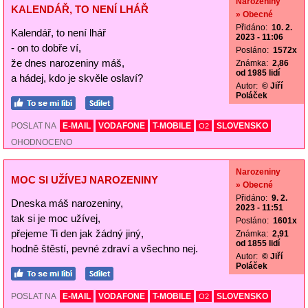
Narozeniny
KALENDÁŘ, TO NENÍ LHÁŘ
» Obecné
Přidáno:
10. 2.
Kalendář, to není lhář
2023 - 11:06
- on to dobře ví,
Posláno:
1572x
že dnes narozeniny máš,
Známka:
2,86
od 1985 lidí
a hádej, kdo je skvěle oslaví?
Autor:
© Jiří
Poláček
POSLAT NA
E-MAIL
VODAFONE
T-MOBILE
SLOVENSKO
O2
OHODNOCENO
Narozeniny
MOC SI UŽÍVEJ NAROZENINY
» Obecné
Přidáno:
9. 2.
Dneska máš narozeniny,
2023 - 11:51
tak si je moc užívej,
Posláno:
1601x
přejeme Ti den jak žádný jiný,
Známka:
2,91
od 1855 lidí
hodně štěstí, pevné zdraví a všechno nej.
Autor:
© Jiří
Poláček
POSLAT NA
E-MAIL
VODAFONE
T-MOBILE
SLOVENSKO
O2