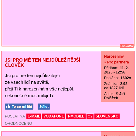
REKLAMA
Narozeniny
JSI PRO MĚ TEN NEJDŮLEŽITĚJŠÍ
» Pro partnera
ČLOVĚK
Přidáno:
11. 2.
2023 - 12:56
Jsi pro mě ten nejdůležitější
Posláno:
1602x
ze všech lidí na světě,
Známka:
2,92
od 1827 lidí
přeji Ti k narozeninám vše nejlepší,
Autor:
© Jiří
nekonečně moc miluji Tě.
Poláček
POSLAT NA
E-MAIL
VODAFONE
T-MOBILE
SLOVENSKO
O2
OHODNOCENO