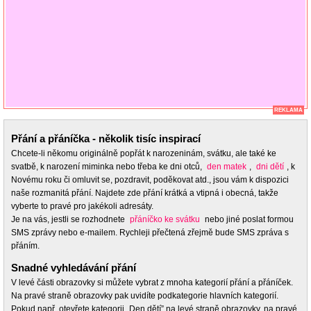
REKLAMA
Přání a přáníčka - několik tisíc inspirací
Chcete-li někomu originálně popřát k narozeninám, svátku, ale také ke
svatbě, k narození miminka nebo třeba ke dni otců,
den matek
,
dni dětí
, k
Novému roku či omluvit se, pozdravit, poděkovat atd., jsou vám k dispozici
naše rozmanitá přání. Najdete zde přání krátká a vtipná i obecná, takže
vyberte to pravé pro jakékoli adresáty.
Je na vás, jestli se rozhodnete
přáníčko ke svátku
nebo jiné poslat formou
SMS zprávy nebo e-mailem. Rychleji přečtená zřejmě bude SMS zpráva s
přáním.
Snadné vyhledávání přání
V levé části obrazovky si můžete vybrat z mnoha kategorií přání a přáníček.
Na pravé straně obrazovky pak uvidíte podkategorie hlavních kategorií.
Pokud např. otevřete kategorii „Den dětí” na levé straně obrazovky, na pravé