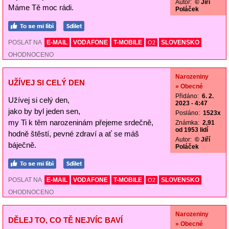
Autor:
© Jiří
Máme Tě moc rádi.
Poláček
POSLAT NA
E-MAIL
VODAFONE
T-MOBILE
SLOVENSKO
O2
OHODNOCENO
Narozeniny
UŽÍVEJ SI CELÝ DEN
» Obecné
Přidáno:
6. 2.
Užívej si celý den,
2023 - 4:47
jako by byl jeden sen,
Posláno:
1523x
my Ti k těm narozeninám přejeme srdečně,
Známka:
2,91
od 1953 lidí
hodně štěstí, pevné zdraví a ať se máš
Autor:
© Jiří
báječně.
Poláček
POSLAT NA
E-MAIL
VODAFONE
T-MOBILE
SLOVENSKO
O2
OHODNOCENO
Narozeniny
DĚLEJ TO, CO TĚ NEJVÍC BAVÍ
» Obecné