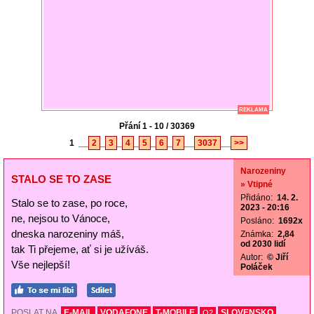
REKLAMA
Přání 1 - 10 / 30369
1
__
2
_
3
_
4
_
5
_
6
_
7
__
3037
__
>>
Narozeniny
STALO SE TO ZASE
» Vtipné
Přidáno:
14. 2.
Stalo se to zase, po roce,
2023 - 20:16
ne, nejsou to Vánoce,
Posláno:
1692x
dneska narozeniny máš,
Známka:
2,84
od 2030 lidí
tak Ti přejeme, ať si je užíváš.
Autor:
© Jiří
Vše nejlepší!
Poláček
POSLAT NA
E-MAIL
VODAFONE
T-MOBILE
SLOVENSKO
O2