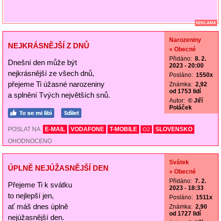
REKLAMA
Narozeniny
NEJKRÁSNĚJŠÍ Z DNŮ
» Obecné
Přidáno:
8. 2.
Dnešní den může být
2023 - 20:00
nejkrásnější ze všech dnů,
Posláno:
1550x
přejeme Ti úžasné narozeniny
Známka:
2,92
od 1753 lidí
a splnění Tvých největších snů.
Autor:
© Jiří
Poláček
POSLAT NA
E-MAIL
VODAFONE
T-MOBILE
SLOVENSKO
O2
OHODNOCENO
Svátek
ÚPLNĚ NEJÚŽASNĚJŠÍ DEN
» Obecné
Přidáno:
7. 2.
Přejeme Ti k svátku
2023 - 18:33
to nejlepší jen,
Posláno:
1511x
ať máš dnes úplně
Známka:
2,90
od 1727 lidí
nejúžasnější den.