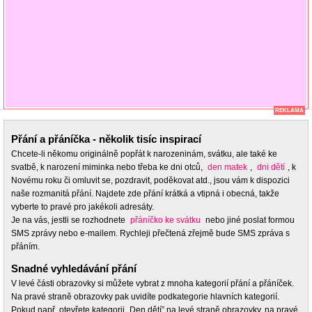
REKLAMA
Přání a přáníčka - několik tisíc inspirací
Chcete-li někomu originálně popřát k narozeninám, svátku, ale také ke
svatbě, k narození miminka nebo třeba ke dni otců,
den matek
,
dni dětí
, k
Novému roku či omluvit se, pozdravit, poděkovat atd., jsou vám k dispozici
naše rozmanitá přání. Najdete zde přání krátká a vtipná i obecná, takže
vyberte to pravé pro jakékoli adresáty.
Je na vás, jestli se rozhodnete
přáníčko ke svátku
nebo jiné poslat formou
SMS zprávy nebo e-mailem. Rychleji přečtená zřejmě bude SMS zpráva s
přáním.
Snadné vyhledávání přání
V levé části obrazovky si můžete vybrat z mnoha kategorií přání a přáníček.
Na pravé straně obrazovky pak uvidíte podkategorie hlavních kategorií.
Pokud např. otevřete kategorii „Den dětí” na levé straně obrazovky, na pravé