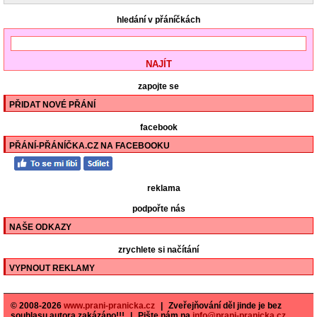
hledání v přáníčkách
zapojte se
PŘIDAT NOVÉ PŘÁNÍ
facebook
PŘÁNÍ-PŘÁNÍČKA.CZ NA FACEBOOKU
reklama
podpořte nás
NAŠE ODKAZY
zrychlete si načítání
VYPNOUT REKLAMY
© 2008-2026
www.prani-pranicka.cz
|
Zveřejňování děl jinde je bez
souhlasu autora zakázáno!!!
|
Pište nám na
info@prani-pranicka.cz