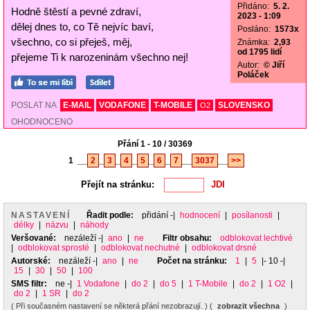
Přidáno:
5. 2.
Hodně štěstí a pevné zdraví,
2023 - 1:09
dělej dnes to, co Tě nejvíc baví,
Posláno:
1573x
všechno, co si přeješ, měj,
Známka:
2,93
od 1795 lidí
přejeme Ti k narozeninám všechno nej!
Autor:
© Jiří
Poláček
POSLAT NA
E-MAIL
VODAFONE
T-MOBILE
SLOVENSKO
O2
OHODNOCENO
Přání 1 - 10 / 30369
1
__
2
_
3
_
4
_
5
_
6
_
7
__
3037
__
>>
Přejít na stránku:
NASTAVENÍ
Řadit podle:
přidání
-|
hodnocení
|
posílanosti
|
délky
|
názvu
|
náhody
Veršované:
nezáleží
-|
ano
|
ne
Filtr obsahu:
odblokovat lechtivé
|
odblokovat sprosté
|
odblokovat nechutné
|
odblokovat drsné
Autorské:
nezáleží
-|
ano
|
ne
Počet na stránku:
1
|
5
|- 10 -|
15
|
30
|
50
|
100
SMS filtr:
ne
-|
1 Vodafone
|
do 2
|
do 5
|
1 T-Mobile
|
do 2
|
1 O2
|
do 2
|
1 SR
|
do 2
( Při současném nastavení se některá přání nezobrazují. ) (
zobrazit všechna
)