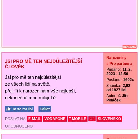
REKLAMA
Narozeniny
JSI PRO MĚ TEN NEJDŮLEŽITĚJŠÍ
» Pro partnera
ČLOVĚK
Přidáno:
11. 2.
2023 - 12:56
Jsi pro mě ten nejdůležitější
Posláno:
1602x
ze všech lidí na světě,
Známka:
2,92
od 1827 lidí
přeji Ti k narozeninám vše nejlepší,
Autor:
© Jiří
nekonečně moc miluji Tě.
Poláček
POSLAT NA
E-MAIL
VODAFONE
T-MOBILE
SLOVENSKO
O2
OHODNOCENO