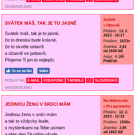
OHODNOCENO
Svátek
SVÁTEK MÁŠ, TAK JE TO JASNÉ
» Obecné
Přidáno:
13. 2.
Svátek máš, tak je to jasné,
2023 - 16:17
že to dneska bude krásné,
Posláno:
1633x
že to skvěle oslavíš
Známka:
2,91
od 1840 lidí
a úžasně se pobavíš.
Autor:
© Jiří
Přejeme Ti jen to nejlepší.
Poláček
POSLAT NA
E-MAIL
VODAFONE
T-MOBILE
SLOVENSKO
O2
OHODNOCENO
Na dobrou noc
JEDINOU ŽENU V SRDCI MÁM
» Pro partnerku
Přidáno:
12. 2.
Jedinou ženu v srdci mám
2023 - 12:32
a tak to vždycky bude,
Posláno:
1556x
s myšlenkami na Tebe usínám
Známka:
2,95
od 1802 lidí
a přes den Tě vidím všude.