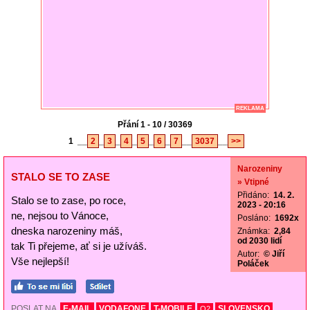
REKLAMA
Přání 1 - 10 / 30369
1
__
2
_
3
_
4
_
5
_
6
_
7
__
3037
__
>>
Narozeniny
STALO SE TO ZASE
» Vtipné
Přidáno:
14. 2.
Stalo se to zase, po roce,
2023 - 20:16
ne, nejsou to Vánoce,
Posláno:
1692x
dneska narozeniny máš,
Známka:
2,84
od 2030 lidí
tak Ti přejeme, ať si je užíváš.
Autor:
© Jiří
Vše nejlepší!
Poláček
POSLAT NA
E-MAIL
VODAFONE
T-MOBILE
SLOVENSKO
O2