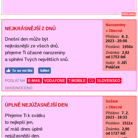
REKLAMA
Narozeniny
NEJKRÁSNĚJŠÍ Z DNŮ
» Obecné
Přidáno:
8. 2.
Dnešní den může být
2023 - 20:00
nejkrásnější ze všech dnů,
Posláno:
1550x
přejeme Ti úžasné narozeniny
Známka:
2,92
od 1753 lidí
a splnění Tvých největších snů.
Autor:
© Jiří
Poláček
POSLAT NA
E-MAIL
VODAFONE
T-MOBILE
SLOVENSKO
O2
OHODNOCENO
Svátek
ÚPLNĚ NEJÚŽASNĚJŠÍ DEN
» Obecné
Přidáno:
7. 2.
Přejeme Ti k svátku
2023 - 18:33
to nejlepší jen,
Posláno:
1511x
ať máš dnes úplně
Známka:
2,90
od 1727 lidí
nejúžasnější den.