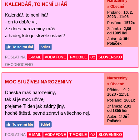
Narozeniny
KALENDÁŘ, TO NENÍ LHÁŘ
» Obecné
Přidáno:
10. 2.
Kalendář, to není lhář
2023 - 11:06
- on to dobře ví,
Posláno:
1572x
že dnes narozeniny máš,
Známka:
2,86
od 1985 lidí
a hádej, kdo je skvěle oslaví?
Autor:
© Jiří
Poláček
POSLAT NA
E-MAIL
VODAFONE
T-MOBILE
SLOVENSKO
O2
OHODNOCENO
Narozeniny
MOC SI UŽÍVEJ NAROZENINY
» Obecné
Přidáno:
9. 2.
Dneska máš narozeniny,
2023 - 11:51
tak si je moc užívej,
Posláno:
1601x
přejeme Ti den jak žádný jiný,
Známka:
2,91
od 1855 lidí
hodně štěstí, pevné zdraví a všechno nej.
Autor:
© Jiří
Poláček
POSLAT NA
E-MAIL
VODAFONE
T-MOBILE
SLOVENSKO
O2