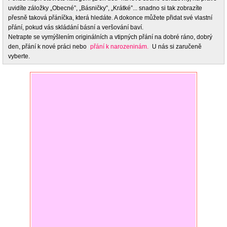
uvidíte záložky „Obecné”, „Básničky”, „Krátké”... snadno si tak zobrazíte
přesně taková přáníčka, která hledáte. A dokonce můžete přidat své vlastní
přání, pokud vás skládání básní a veršování baví.
Netrapte se vymýšlením originálních a vtipných přání na dobré ráno, dobrý
den, přání k nové práci nebo
přání k narozeninám.
U nás si zaručeně
vyberte.