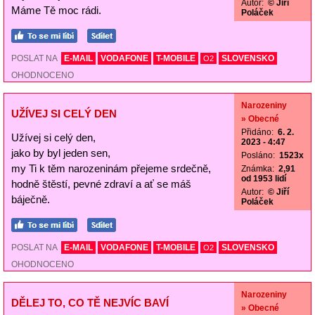
Autor:
© Jiří
Máme Tě moc rádi.
Poláček
POSLAT NA
E-MAIL
VODAFONE
T-MOBILE
SLOVENSKO
O2
OHODNOCENO
Narozeniny
UŽÍVEJ SI CELÝ DEN
» Obecné
Přidáno:
6. 2.
Užívej si celý den,
2023 - 4:47
jako by byl jeden sen,
Posláno:
1523x
my Ti k těm narozeninám přejeme srdečně,
Známka:
2,91
od 1953 lidí
hodně štěstí, pevné zdraví a ať se máš
Autor:
© Jiří
báječně.
Poláček
POSLAT NA
E-MAIL
VODAFONE
T-MOBILE
SLOVENSKO
O2
OHODNOCENO
Narozeniny
DĚLEJ TO, CO TĚ NEJVÍC BAVÍ
» Obecné