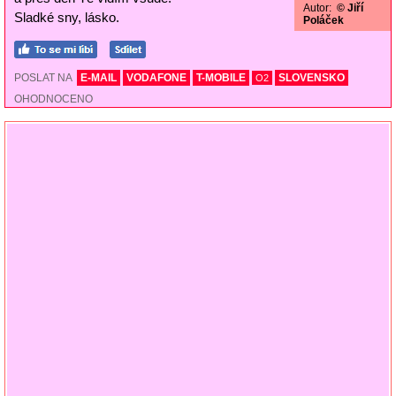
Autor:
© Jiří
Sladké sny, lásko.
Poláček
POSLAT NA
E-MAIL
VODAFONE
T-MOBILE
SLOVENSKO
O2
OHODNOCENO