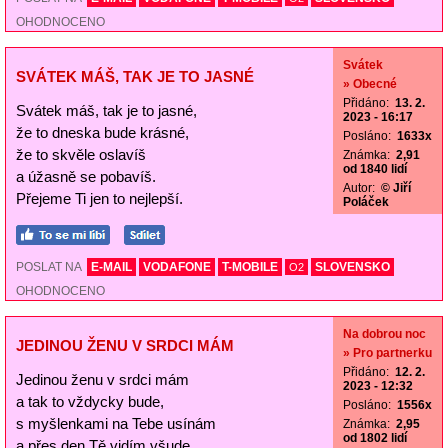
OHODNOCENO
Svátek
SVÁTEK MÁŠ, TAK JE TO JASNÉ
» Obecné
Přidáno:
13. 2.
Svátek máš, tak je to jasné,
2023 - 16:17
že to dneska bude krásné,
Posláno:
1633x
že to skvěle oslavíš
Známka:
2,91
od 1840 lidí
a úžasně se pobavíš.
Autor:
© Jiří
Přejeme Ti jen to nejlepší.
Poláček
POSLAT NA
E-MAIL
VODAFONE
T-MOBILE
SLOVENSKO
O2
OHODNOCENO
Na dobrou noc
JEDINOU ŽENU V SRDCI MÁM
» Pro partnerku
Přidáno:
12. 2.
Jedinou ženu v srdci mám
2023 - 12:32
a tak to vždycky bude,
Posláno:
1556x
s myšlenkami na Tebe usínám
Známka:
2,95
od 1802 lidí
a přes den Tě vidím všude.