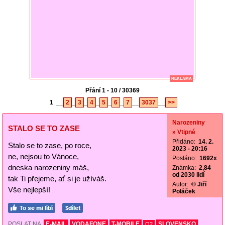
REKLAMA
Přání 1 - 10 / 30369
1
__
2
_
3
_
4
_
5
_
6
_
7
__
3037
__
>>
Narozeniny
STALO SE TO ZASE
» Vtipné
Přidáno:
14. 2.
Stalo se to zase, po roce,
2023 - 20:16
ne, nejsou to Vánoce,
Posláno:
1692x
dneska narozeniny máš,
Známka:
2,84
od 2030 lidí
tak Ti přejeme, ať si je užíváš.
Autor:
© Jiří
Vše nejlepší!
Poláček
POSLAT NA
E-MAIL
VODAFONE
T-MOBILE
SLOVENSKO
O2