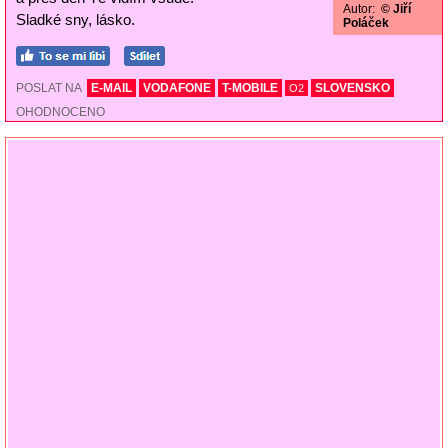
Autor:
© Jiří
Sladké sny, lásko.
Poláček
POSLAT NA
E-MAIL
VODAFONE
T-MOBILE
SLOVENSKO
O2
OHODNOCENO