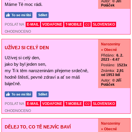
Autor:
© Jiří
Máme Tě moc rádi.
Poláček
POSLAT NA
E-MAIL
VODAFONE
T-MOBILE
SLOVENSKO
O2
OHODNOCENO
Narozeniny
UŽÍVEJ SI CELÝ DEN
» Obecné
Přidáno:
6. 2.
Užívej si celý den,
2023 - 4:47
jako by byl jeden sen,
Posláno:
1523x
my Ti k těm narozeninám přejeme srdečně,
Známka:
2,91
od 1953 lidí
hodně štěstí, pevné zdraví a ať se máš
Autor:
© Jiří
báječně.
Poláček
POSLAT NA
E-MAIL
VODAFONE
T-MOBILE
SLOVENSKO
O2
OHODNOCENO
Narozeniny
DĚLEJ TO, CO TĚ NEJVÍC BAVÍ
» Obecné