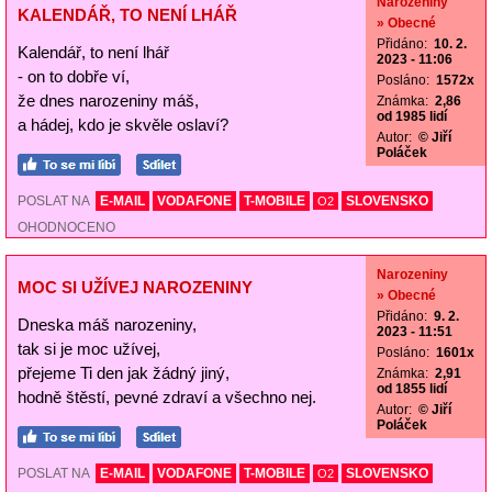
Narozeniny
KALENDÁŘ, TO NENÍ LHÁŘ
» Obecné
Přidáno:
10. 2.
Kalendář, to není lhář
2023 - 11:06
- on to dobře ví,
Posláno:
1572x
že dnes narozeniny máš,
Známka:
2,86
od 1985 lidí
a hádej, kdo je skvěle oslaví?
Autor:
© Jiří
Poláček
POSLAT NA
E-MAIL
VODAFONE
T-MOBILE
SLOVENSKO
O2
OHODNOCENO
Narozeniny
MOC SI UŽÍVEJ NAROZENINY
» Obecné
Přidáno:
9. 2.
Dneska máš narozeniny,
2023 - 11:51
tak si je moc užívej,
Posláno:
1601x
přejeme Ti den jak žádný jiný,
Známka:
2,91
od 1855 lidí
hodně štěstí, pevné zdraví a všechno nej.
Autor:
© Jiří
Poláček
POSLAT NA
E-MAIL
VODAFONE
T-MOBILE
SLOVENSKO
O2