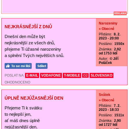
REKLAMA
Narozeniny
NEJKRÁSNĚJŠÍ Z DNŮ
» Obecné
Přidáno:
8. 2.
Dnešní den může být
2023 - 20:00
nejkrásnější ze všech dnů,
Posláno:
1550x
přejeme Ti úžasné narozeniny
Známka:
2,92
od 1753 lidí
a splnění Tvých největších snů.
Autor:
© Jiří
Poláček
POSLAT NA
E-MAIL
VODAFONE
T-MOBILE
SLOVENSKO
O2
OHODNOCENO
Svátek
ÚPLNĚ NEJÚŽASNĚJŠÍ DEN
» Obecné
Přidáno:
7. 2.
Přejeme Ti k svátku
2023 - 18:33
to nejlepší jen,
Posláno:
1511x
ať máš dnes úplně
Známka:
2,90
od 1727 lidí
nejúžasnější den.