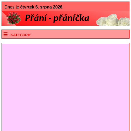
Dnes je
čtvrtek 6. srpna 2026
.
KATEGORIE