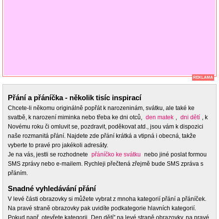
REKLAMA
Přání a přáníčka - několik tisíc inspirací
Chcete-li někomu originálně popřát k narozeninám, svátku, ale také ke
svatbě, k narození miminka nebo třeba ke dni otců,
den matek
,
dni dětí
, k
Novému roku či omluvit se, pozdravit, poděkovat atd., jsou vám k dispozici
naše rozmanitá přání. Najdete zde přání krátká a vtipná i obecná, takže
vyberte to pravé pro jakékoli adresáty.
Je na vás, jestli se rozhodnete
přáníčko ke svátku
nebo jiné poslat formou
SMS zprávy nebo e-mailem. Rychleji přečtená zřejmě bude SMS zpráva s
přáním.
Snadné vyhledávání přání
V levé části obrazovky si můžete vybrat z mnoha kategorií přání a přáníček.
Na pravé straně obrazovky pak uvidíte podkategorie hlavních kategorií.
Pokud např. otevřete kategorii „Den dětí” na levé straně obrazovky, na pravé