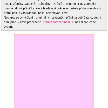
uvidíte záložky „Obecné”, „Básničky”, „Krátké”... snadno si tak zobrazíte
přesně taková přáníčka, která hledáte. A dokonce můžete přidat své vlastní
přání, pokud vás skládání básní a veršování baví.
Netrapte se vymýšlením originálních a vtipných přání na dobré ráno, dobrý
den, přání k nové práci nebo
přání k narozeninám.
U nás si zaručeně
vyberte.