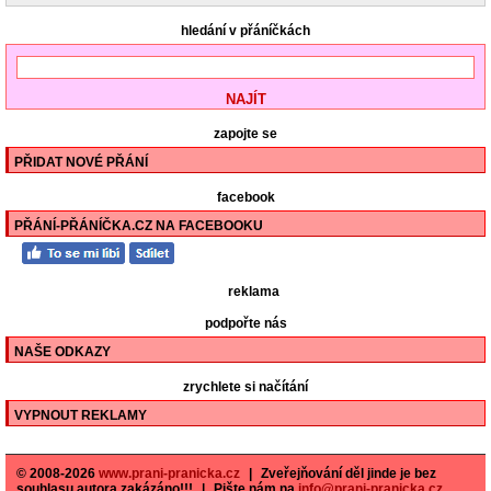
hledání v přáníčkách
zapojte se
PŘIDAT NOVÉ PŘÁNÍ
facebook
PŘÁNÍ-PŘÁNÍČKA.CZ NA FACEBOOKU
reklama
podpořte nás
NAŠE ODKAZY
zrychlete si načítání
VYPNOUT REKLAMY
© 2008-2026
www.prani-pranicka.cz
|
Zveřejňování děl jinde je bez
souhlasu autora zakázáno!!!
|
Pište nám na
info@prani-pranicka.cz