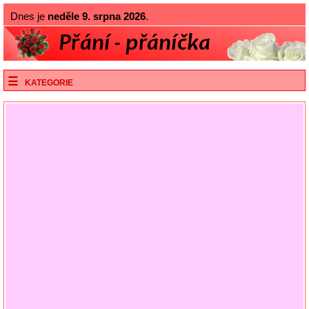
Dnes je
neděle 9. srpna 2026
.
KATEGORIE