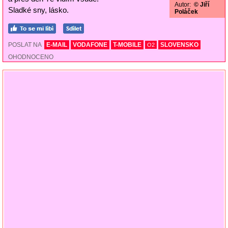
Autor:
© Jiří
Sladké sny, lásko.
Poláček
POSLAT NA
E-MAIL
VODAFONE
T-MOBILE
SLOVENSKO
O2
OHODNOCENO