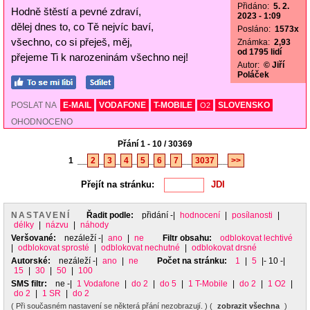
Přidáno:
5. 2.
Hodně štěstí a pevné zdraví,
2023 - 1:09
dělej dnes to, co Tě nejvíc baví,
Posláno:
1573x
všechno, co si přeješ, měj,
Známka:
2,93
od 1795 lidí
přejeme Ti k narozeninám všechno nej!
Autor:
© Jiří
Poláček
POSLAT NA
E-MAIL
VODAFONE
T-MOBILE
SLOVENSKO
O2
OHODNOCENO
Přání 1 - 10 / 30369
1
__
2
_
3
_
4
_
5
_
6
_
7
__
3037
__
>>
Přejít na stránku:
NASTAVENÍ
Řadit podle:
přidání
-|
hodnocení
|
posílanosti
|
délky
|
názvu
|
náhody
Veršované:
nezáleží
-|
ano
|
ne
Filtr obsahu:
odblokovat lechtivé
|
odblokovat sprosté
|
odblokovat nechutné
|
odblokovat drsné
Autorské:
nezáleží
-|
ano
|
ne
Počet na stránku:
1
|
5
|- 10 -|
15
|
30
|
50
|
100
SMS filtr:
ne
-|
1 Vodafone
|
do 2
|
do 5
|
1 T-Mobile
|
do 2
|
1 O2
|
do 2
|
1 SR
|
do 2
( Při současném nastavení se některá přání nezobrazují. ) (
zobrazit všechna
)