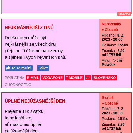
REKLAMA
Narozeniny
NEJKRÁSNĚJŠÍ Z DNŮ
» Obecné
Přidáno:
8. 2.
Dnešní den může být
2023 - 20:00
nejkrásnější ze všech dnů,
Posláno:
1550x
přejeme Ti úžasné narozeniny
Známka:
2,92
od 1753 lidí
a splnění Tvých největších snů.
Autor:
© Jiří
Poláček
POSLAT NA
E-MAIL
VODAFONE
T-MOBILE
SLOVENSKO
O2
OHODNOCENO
Svátek
ÚPLNĚ NEJÚŽASNĚJŠÍ DEN
» Obecné
Přidáno:
7. 2.
Přejeme Ti k svátku
2023 - 18:33
to nejlepší jen,
Posláno:
1511x
ať máš dnes úplně
Známka:
2,90
od 1727 lidí
nejúžasnější den.