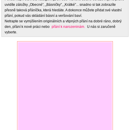
uvidíte záložky „Obecné”, „Básničky”, „Krátké”... snadno si tak zobrazíte
přesně taková přáníčka, která hledáte. A dokonce můžete přidat své vlastní
přání, pokud vás skládání básní a veršování baví.
Netrapte se vymýšlením originálních a vtipných přání na dobré ráno, dobrý
den, přání k nové práci nebo
přání k narozeninám.
U nás si zaručeně
vyberte.