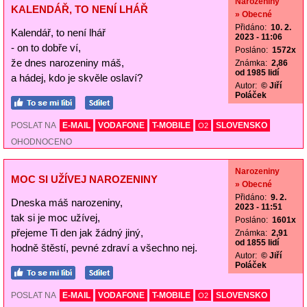
Narozeniny
KALENDÁŘ, TO NENÍ LHÁŘ
» Obecné
Přidáno:
10. 2.
Kalendář, to není lhář
2023 - 11:06
- on to dobře ví,
Posláno:
1572x
že dnes narozeniny máš,
Známka:
2,86
od 1985 lidí
a hádej, kdo je skvěle oslaví?
Autor:
© Jiří
Poláček
POSLAT NA
E-MAIL
VODAFONE
T-MOBILE
SLOVENSKO
O2
OHODNOCENO
Narozeniny
MOC SI UŽÍVEJ NAROZENINY
» Obecné
Přidáno:
9. 2.
Dneska máš narozeniny,
2023 - 11:51
tak si je moc užívej,
Posláno:
1601x
přejeme Ti den jak žádný jiný,
Známka:
2,91
od 1855 lidí
hodně štěstí, pevné zdraví a všechno nej.
Autor:
© Jiří
Poláček
POSLAT NA
E-MAIL
VODAFONE
T-MOBILE
SLOVENSKO
O2