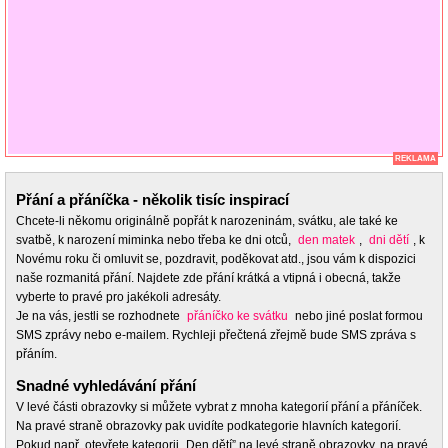
REKLAMA
Přání a přáníčka - několik tisíc inspirací
Chcete-li někomu originálně popřát k narozeninám, svátku, ale také ke
svatbě, k narození miminka nebo třeba ke dni otců,
den matek
,
dni dětí
, k
Novému roku či omluvit se, pozdravit, poděkovat atd., jsou vám k dispozici
naše rozmanitá přání. Najdete zde přání krátká a vtipná i obecná, takže
vyberte to pravé pro jakékoli adresáty.
Je na vás, jestli se rozhodnete
přáníčko ke svátku
nebo jiné poslat formou
SMS zprávy nebo e-mailem. Rychleji přečtená zřejmě bude SMS zpráva s
přáním.
Snadné vyhledávání přání
V levé části obrazovky si můžete vybrat z mnoha kategorií přání a přáníček.
Na pravé straně obrazovky pak uvidíte podkategorie hlavních kategorií.
Pokud např. otevřete kategorii „Den dětí” na levé straně obrazovky, na pravé