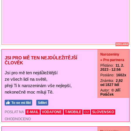
REKLAMA
Narozeniny
JSI PRO MĚ TEN NEJDŮLEŽITĚJŠÍ
» Pro partnera
ČLOVĚK
Přidáno:
11. 2.
2023 - 12:56
Jsi pro mě ten nejdůležitější
Posláno:
1602x
ze všech lidí na světě,
Známka:
2,92
od 1827 lidí
přeji Ti k narozeninám vše nejlepší,
Autor:
© Jiří
nekonečně moc miluji Tě.
Poláček
POSLAT NA
E-MAIL
VODAFONE
T-MOBILE
SLOVENSKO
O2
OHODNOCENO