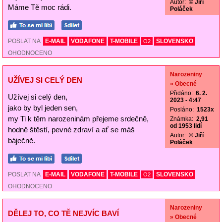
Autor:
© Jiří
Máme Tě moc rádi.
Poláček
POSLAT NA
E-MAIL
VODAFONE
T-MOBILE
SLOVENSKO
O2
OHODNOCENO
Narozeniny
UŽÍVEJ SI CELÝ DEN
» Obecné
Přidáno:
6. 2.
Užívej si celý den,
2023 - 4:47
jako by byl jeden sen,
Posláno:
1523x
my Ti k těm narozeninám přejeme srdečně,
Známka:
2,91
od 1953 lidí
hodně štěstí, pevné zdraví a ať se máš
Autor:
© Jiří
báječně.
Poláček
POSLAT NA
E-MAIL
VODAFONE
T-MOBILE
SLOVENSKO
O2
OHODNOCENO
Narozeniny
DĚLEJ TO, CO TĚ NEJVÍC BAVÍ
» Obecné