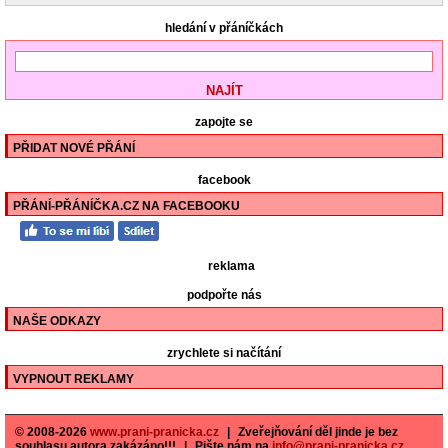
hledání v přáníčkách
zapojte se
PŘIDAT NOVÉ PŘÁNÍ
facebook
PŘÁNÍ-PŘÁNÍČKA.CZ NA FACEBOOKU
reklama
podpořte nás
NAŠE ODKAZY
zrychlete si načítání
VYPNOUT REKLAMY
© 2008-2026
www.prani-pranicka.cz
|
Zveřejňování děl jinde je bez
souhlasu autora zakázáno!!!
|
Pište nám na
info@prani-pranicka.cz