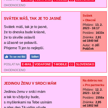
OHODNOCENO
Svátek
SVÁTEK MÁŠ, TAK JE TO JASNÉ
» Obecné
Přidáno:
13. 2.
Svátek máš, tak je to jasné,
2023 - 16:17
že to dneska bude krásné,
Posláno:
1633x
že to skvěle oslavíš
Známka:
2,91
od 1840 lidí
a úžasně se pobavíš.
Autor:
© Jiří
Přejeme Ti jen to nejlepší.
Poláček
POSLAT NA
E-MAIL
VODAFONE
T-MOBILE
SLOVENSKO
O2
OHODNOCENO
Na dobrou noc
JEDINOU ŽENU V SRDCI MÁM
» Pro partnerku
Přidáno:
12. 2.
Jedinou ženu v srdci mám
2023 - 12:32
a tak to vždycky bude,
Posláno:
1556x
s myšlenkami na Tebe usínám
Známka:
2,95
od 1802 lidí
a přes den Tě vidím všude.