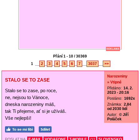
REKLAMA
Přání 1 - 10 / 30369
1
__
2
_
3
_
4
_
5
_
6
_
7
__
3037
__
>>
Narozeniny
STALO SE TO ZASE
» Vtipné
Přidáno:
14. 2.
Stalo se to zase, po roce,
2023 - 20:16
ne, nejsou to Vánoce,
Posláno:
1692x
dneska narozeniny máš,
Známka:
2,84
od 2030 lidí
tak Ti přejeme, ať si je užíváš.
Autor:
© Jiří
Vše nejlepší!
Poláček
POSLAT NA
E-MAIL
VODAFONE
T-MOBILE
SLOVENSKO
O2