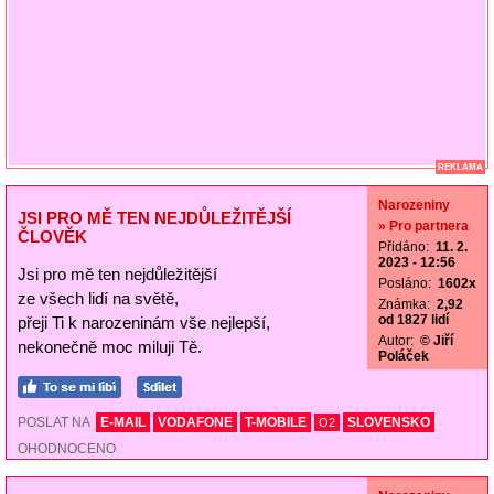
REKLAMA
Narozeniny
JSI PRO MĚ TEN NEJDŮLEŽITĚJŠÍ
» Pro partnera
ČLOVĚK
Přidáno:
11. 2.
2023 - 12:56
Jsi pro mě ten nejdůležitější
Posláno:
1602x
ze všech lidí na světě,
Známka:
2,92
od 1827 lidí
přeji Ti k narozeninám vše nejlepší,
Autor:
© Jiří
nekonečně moc miluji Tě.
Poláček
POSLAT NA
E-MAIL
VODAFONE
T-MOBILE
SLOVENSKO
O2
OHODNOCENO