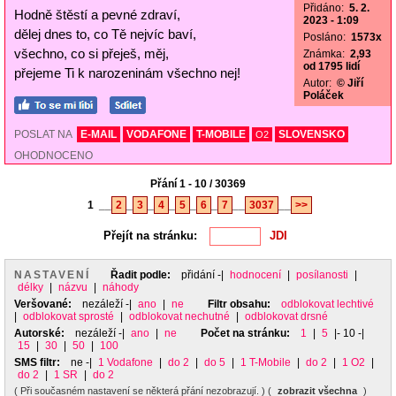
Přidáno:
5. 2.
Hodně štěstí a pevné zdraví,
2023 - 1:09
dělej dnes to, co Tě nejvíc baví,
Posláno:
1573x
všechno, co si přeješ, měj,
Známka:
2,93
od 1795 lidí
přejeme Ti k narozeninám všechno nej!
Autor:
© Jiří
Poláček
POSLAT NA
E-MAIL
VODAFONE
T-MOBILE
SLOVENSKO
O2
OHODNOCENO
Přání 1 - 10 / 30369
1
__
2
_
3
_
4
_
5
_
6
_
7
__
3037
__
>>
Přejít na stránku:
NASTAVENÍ
Řadit podle:
přidání
-|
hodnocení
|
posílanosti
|
délky
|
názvu
|
náhody
Veršované:
nezáleží
-|
ano
|
ne
Filtr obsahu:
odblokovat lechtivé
|
odblokovat sprosté
|
odblokovat nechutné
|
odblokovat drsné
Autorské:
nezáleží
-|
ano
|
ne
Počet na stránku:
1
|
5
|- 10 -|
15
|
30
|
50
|
100
SMS filtr:
ne
-|
1 Vodafone
|
do 2
|
do 5
|
1 T-Mobile
|
do 2
|
1 O2
|
do 2
|
1 SR
|
do 2
( Při současném nastavení se některá přání nezobrazují. ) (
zobrazit všechna
)