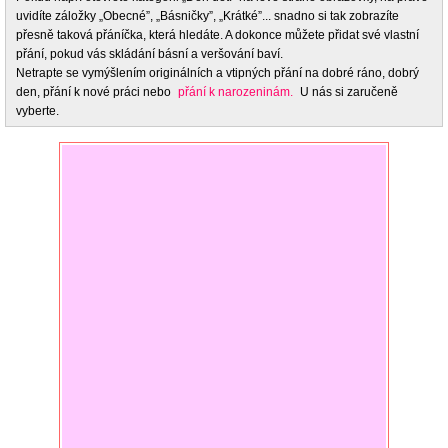
uvidíte záložky „Obecné”, „Básničky”, „Krátké”... snadno si tak zobrazíte
přesně taková přáníčka, která hledáte. A dokonce můžete přidat své vlastní
přání, pokud vás skládání básní a veršování baví.
Netrapte se vymýšlením originálních a vtipných přání na dobré ráno, dobrý
den, přání k nové práci nebo
přání k narozeninám.
U nás si zaručeně
vyberte.