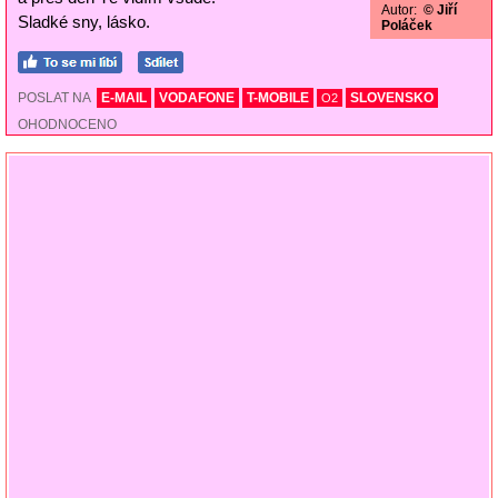
Autor:
© Jiří
Sladké sny, lásko.
Poláček
POSLAT NA
E-MAIL
VODAFONE
T-MOBILE
SLOVENSKO
O2
OHODNOCENO