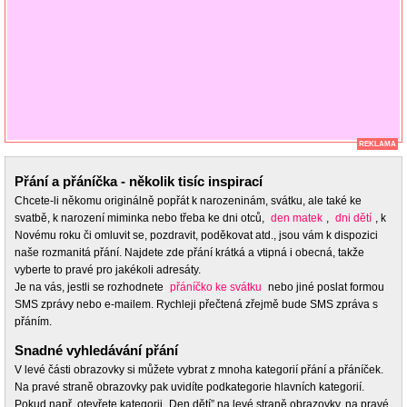
REKLAMA
Přání a přáníčka - několik tisíc inspirací
Chcete-li někomu originálně popřát k narozeninám, svátku, ale také ke
svatbě, k narození miminka nebo třeba ke dni otců,
den matek
,
dni dětí
, k
Novému roku či omluvit se, pozdravit, poděkovat atd., jsou vám k dispozici
naše rozmanitá přání. Najdete zde přání krátká a vtipná i obecná, takže
vyberte to pravé pro jakékoli adresáty.
Je na vás, jestli se rozhodnete
přáníčko ke svátku
nebo jiné poslat formou
SMS zprávy nebo e-mailem. Rychleji přečtená zřejmě bude SMS zpráva s
přáním.
Snadné vyhledávání přání
V levé části obrazovky si můžete vybrat z mnoha kategorií přání a přáníček.
Na pravé straně obrazovky pak uvidíte podkategorie hlavních kategorií.
Pokud např. otevřete kategorii „Den dětí” na levé straně obrazovky, na pravé