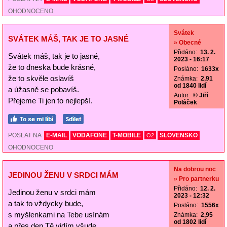
OHODNOCENO
Svátek
SVÁTEK MÁŠ, TAK JE TO JASNÉ
» Obecné
Přidáno:
13. 2.
Svátek máš, tak je to jasné,
2023 - 16:17
že to dneska bude krásné,
Posláno:
1633x
že to skvěle oslavíš
Známka:
2,91
od 1840 lidí
a úžasně se pobavíš.
Autor:
© Jiří
Přejeme Ti jen to nejlepší.
Poláček
POSLAT NA
E-MAIL
VODAFONE
T-MOBILE
SLOVENSKO
O2
OHODNOCENO
Na dobrou noc
JEDINOU ŽENU V SRDCI MÁM
» Pro partnerku
Přidáno:
12. 2.
Jedinou ženu v srdci mám
2023 - 12:32
a tak to vždycky bude,
Posláno:
1556x
s myšlenkami na Tebe usínám
Známka:
2,95
od 1802 lidí
a přes den Tě vidím všude.