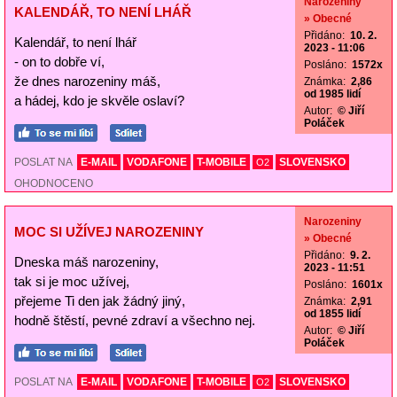
Narozeniny
KALENDÁŘ, TO NENÍ LHÁŘ
» Obecné
Přidáno:
10. 2.
Kalendář, to není lhář
2023 - 11:06
- on to dobře ví,
Posláno:
1572x
že dnes narozeniny máš,
Známka:
2,86
od 1985 lidí
a hádej, kdo je skvěle oslaví?
Autor:
© Jiří
Poláček
POSLAT NA
E-MAIL
VODAFONE
T-MOBILE
SLOVENSKO
O2
OHODNOCENO
Narozeniny
MOC SI UŽÍVEJ NAROZENINY
» Obecné
Přidáno:
9. 2.
Dneska máš narozeniny,
2023 - 11:51
tak si je moc užívej,
Posláno:
1601x
přejeme Ti den jak žádný jiný,
Známka:
2,91
od 1855 lidí
hodně štěstí, pevné zdraví a všechno nej.
Autor:
© Jiří
Poláček
POSLAT NA
E-MAIL
VODAFONE
T-MOBILE
SLOVENSKO
O2