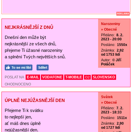
REKLAMA
Narozeniny
NEJKRÁSNĚJŠÍ Z DNŮ
» Obecné
Přidáno:
8. 2.
Dnešní den může být
2023 - 20:00
nejkrásnější ze všech dnů,
Posláno:
1550x
přejeme Ti úžasné narozeniny
Známka:
2,92
od 1753 lidí
a splnění Tvých největších snů.
Autor:
© Jiří
Poláček
POSLAT NA
E-MAIL
VODAFONE
T-MOBILE
SLOVENSKO
O2
OHODNOCENO
Svátek
ÚPLNĚ NEJÚŽASNĚJŠÍ DEN
» Obecné
Přidáno:
7. 2.
Přejeme Ti k svátku
2023 - 18:33
to nejlepší jen,
Posláno:
1511x
ať máš dnes úplně
Známka:
2,90
od 1727 lidí
nejúžasnější den.