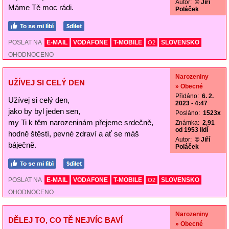
Autor:
© Jiří
Máme Tě moc rádi.
Poláček
POSLAT NA
E-MAIL
VODAFONE
T-MOBILE
SLOVENSKO
O2
OHODNOCENO
Narozeniny
UŽÍVEJ SI CELÝ DEN
» Obecné
Přidáno:
6. 2.
Užívej si celý den,
2023 - 4:47
jako by byl jeden sen,
Posláno:
1523x
my Ti k těm narozeninám přejeme srdečně,
Známka:
2,91
od 1953 lidí
hodně štěstí, pevné zdraví a ať se máš
Autor:
© Jiří
báječně.
Poláček
POSLAT NA
E-MAIL
VODAFONE
T-MOBILE
SLOVENSKO
O2
OHODNOCENO
Narozeniny
DĚLEJ TO, CO TĚ NEJVÍC BAVÍ
» Obecné