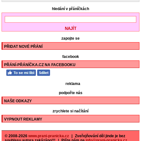
hledání v přáníčkách
zapojte se
PŘIDAT NOVÉ PŘÁNÍ
facebook
PŘÁNÍ-PŘÁNÍČKA.CZ NA FACEBOOKU
reklama
podpořte nás
NAŠE ODKAZY
zrychlete si načítání
VYPNOUT REKLAMY
© 2008-2026
www.prani-pranicka.cz
|
Zveřejňování děl jinde je bez
souhlasu autora zakázáno!!!
|
Pište nám na
info@prani-pranicka.cz