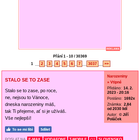
REKLAMA
Přání 1 - 10 / 30369
1
__
2
_
3
_
4
_
5
_
6
_
7
__
3037
__
>>
Narozeniny
STALO SE TO ZASE
» Vtipné
Přidáno:
14. 2.
Stalo se to zase, po roce,
2023 - 20:16
ne, nejsou to Vánoce,
Posláno:
1692x
dneska narozeniny máš,
Známka:
2,84
od 2030 lidí
tak Ti přejeme, ať si je užíváš.
Autor:
© Jiří
Vše nejlepší!
Poláček
POSLAT NA
E-MAIL
VODAFONE
T-MOBILE
SLOVENSKO
O2