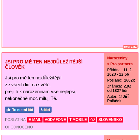
REKLAMA
Narozeniny
JSI PRO MĚ TEN NEJDŮLEŽITĚJŠÍ
» Pro partnera
ČLOVĚK
Přidáno:
11. 2.
2023 - 12:56
Jsi pro mě ten nejdůležitější
Posláno:
1602x
ze všech lidí na světě,
Známka:
2,92
od 1827 lidí
přeji Ti k narozeninám vše nejlepší,
Autor:
© Jiří
nekonečně moc miluji Tě.
Poláček
POSLAT NA
E-MAIL
VODAFONE
T-MOBILE
SLOVENSKO
O2
OHODNOCENO