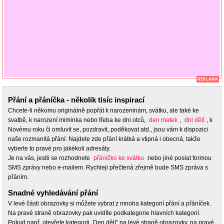
REKLAMA
Přání a přáníčka - několik tisíc inspirací
Chcete-li někomu originálně popřát k narozeninám, svátku, ale také ke
svatbě, k narození miminka nebo třeba ke dni otců,
den matek
,
dni dětí
, k
Novému roku či omluvit se, pozdravit, poděkovat atd., jsou vám k dispozici
naše rozmanitá přání. Najdete zde přání krátká a vtipná i obecná, takže
vyberte to pravé pro jakékoli adresáty.
Je na vás, jestli se rozhodnete
přáníčko ke svátku
nebo jiné poslat formou
SMS zprávy nebo e-mailem. Rychleji přečtená zřejmě bude SMS zpráva s
přáním.
Snadné vyhledávání přání
V levé části obrazovky si můžete vybrat z mnoha kategorií přání a přáníček.
Na pravé straně obrazovky pak uvidíte podkategorie hlavních kategorií.
Pokud např. otevřete kategorii „Den dětí” na levé straně obrazovky, na pravé