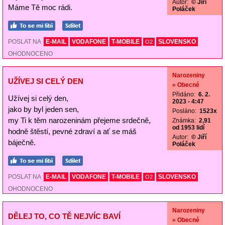
Autor:
© Jiří
Máme Tě moc rádi.
Poláček
POSLAT NA
E-MAIL
VODAFONE
T-MOBILE
SLOVENSKO
O2
OHODNOCENO
Narozeniny
UŽÍVEJ SI CELÝ DEN
» Obecné
Přidáno:
6. 2.
Užívej si celý den,
2023 - 4:47
jako by byl jeden sen,
Posláno:
1523x
my Ti k těm narozeninám přejeme srdečně,
Známka:
2,91
od 1953 lidí
hodně štěstí, pevné zdraví a ať se máš
Autor:
© Jiří
báječně.
Poláček
POSLAT NA
E-MAIL
VODAFONE
T-MOBILE
SLOVENSKO
O2
OHODNOCENO
Narozeniny
DĚLEJ TO, CO TĚ NEJVÍC BAVÍ
» Obecné