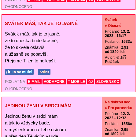
OHODNOCENO
Svátek
SVÁTEK MÁŠ, TAK JE TO JASNÉ
» Obecné
Přidáno:
13. 2.
Svátek máš, tak je to jasné,
2023 - 16:17
že to dneska bude krásné,
Posláno:
1633x
že to skvěle oslavíš
Známka:
2,91
od 1840 lidí
a úžasně se pobavíš.
Autor:
© Jiří
Přejeme Ti jen to nejlepší.
Poláček
POSLAT NA
E-MAIL
VODAFONE
T-MOBILE
SLOVENSKO
O2
OHODNOCENO
Na dobrou noc
JEDINOU ŽENU V SRDCI MÁM
» Pro partnerku
Přidáno:
12. 2.
Jedinou ženu v srdci mám
2023 - 12:32
a tak to vždycky bude,
Posláno:
1556x
s myšlenkami na Tebe usínám
Známka:
2,95
od 1802 lidí
a přes den Tě vidím všude.