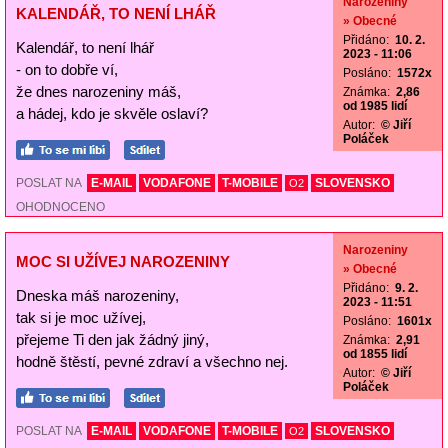
Narozeniny
KALENDÁŘ, TO NENÍ LHÁŘ
» Obecné
Přidáno:
10. 2.
Kalendář, to není lhář
2023 - 11:06
- on to dobře ví,
Posláno:
1572x
že dnes narozeniny máš,
Známka:
2,86
od 1985 lidí
a hádej, kdo je skvěle oslaví?
Autor:
© Jiří
Poláček
POSLAT NA
E-MAIL
VODAFONE
T-MOBILE
SLOVENSKO
O2
OHODNOCENO
Narozeniny
MOC SI UŽÍVEJ NAROZENINY
» Obecné
Přidáno:
9. 2.
Dneska máš narozeniny,
2023 - 11:51
tak si je moc užívej,
Posláno:
1601x
přejeme Ti den jak žádný jiný,
Známka:
2,91
od 1855 lidí
hodně štěstí, pevné zdraví a všechno nej.
Autor:
© Jiří
Poláček
POSLAT NA
E-MAIL
VODAFONE
T-MOBILE
SLOVENSKO
O2