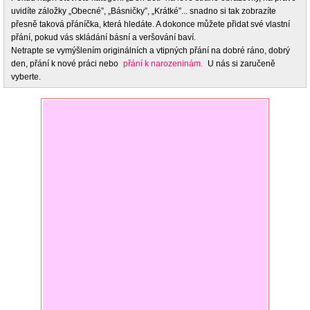
uvidíte záložky „Obecné”, „Básničky”, „Krátké”... snadno si tak zobrazíte
přesně taková přáníčka, která hledáte. A dokonce můžete přidat své vlastní
přání, pokud vás skládání básní a veršování baví.
Netrapte se vymýšlením originálních a vtipných přání na dobré ráno, dobrý
den, přání k nové práci nebo
přání k narozeninám.
U nás si zaručeně
vyberte.