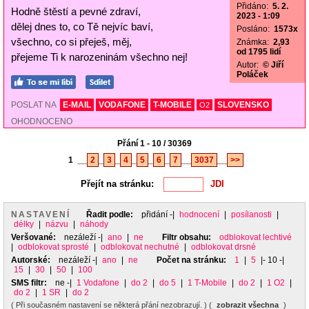
Přidáno:
5. 2.
Hodně štěstí a pevné zdraví,
2023 - 1:09
dělej dnes to, co Tě nejvíc baví,
Posláno:
1573x
všechno, co si přeješ, měj,
Známka:
2,93
od 1795 lidí
přejeme Ti k narozeninám všechno nej!
Autor:
© Jiří
Poláček
POSLAT NA
E-MAIL
VODAFONE
T-MOBILE
SLOVENSKO
O2
OHODNOCENO
Přání 1 - 10 / 30369
1
__
2
_
3
_
4
_
5
_
6
_
7
__
3037
__
>>
Přejít na stránku:
NASTAVENÍ
Řadit podle:
přidání
-|
hodnocení
|
posílanosti
|
délky
|
názvu
|
náhody
Veršované:
nezáleží
-|
ano
|
ne
Filtr obsahu:
odblokovat lechtivé
|
odblokovat sprosté
|
odblokovat nechutné
|
odblokovat drsné
Autorské:
nezáleží
-|
ano
|
ne
Počet na stránku:
1
|
5
|- 10 -|
15
|
30
|
50
|
100
SMS filtr:
ne
-|
1 Vodafone
|
do 2
|
do 5
|
1 T-Mobile
|
do 2
|
1 O2
|
do 2
|
1 SR
|
do 2
( Při současném nastavení se některá přání nezobrazují. ) (
zobrazit všechna
)