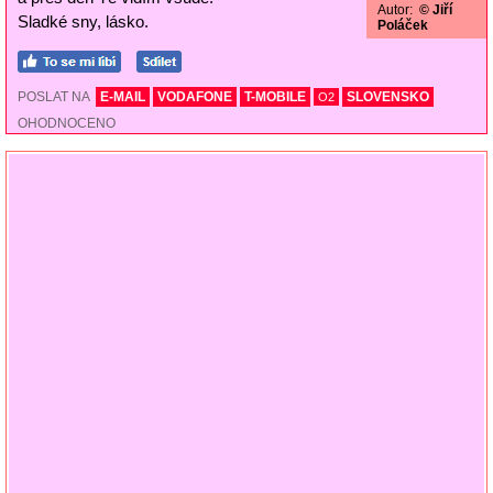
Autor:
© Jiří
Sladké sny, lásko.
Poláček
POSLAT NA
E-MAIL
VODAFONE
T-MOBILE
SLOVENSKO
O2
OHODNOCENO