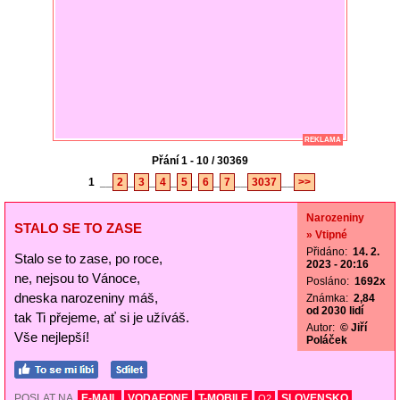
REKLAMA
Přání 1 - 10 / 30369
1
__
2
_
3
_
4
_
5
_
6
_
7
__
3037
__
>>
Narozeniny
STALO SE TO ZASE
» Vtipné
Přidáno:
14. 2.
Stalo se to zase, po roce,
2023 - 20:16
ne, nejsou to Vánoce,
Posláno:
1692x
dneska narozeniny máš,
Známka:
2,84
od 2030 lidí
tak Ti přejeme, ať si je užíváš.
Autor:
© Jiří
Vše nejlepší!
Poláček
POSLAT NA
E-MAIL
VODAFONE
T-MOBILE
SLOVENSKO
O2