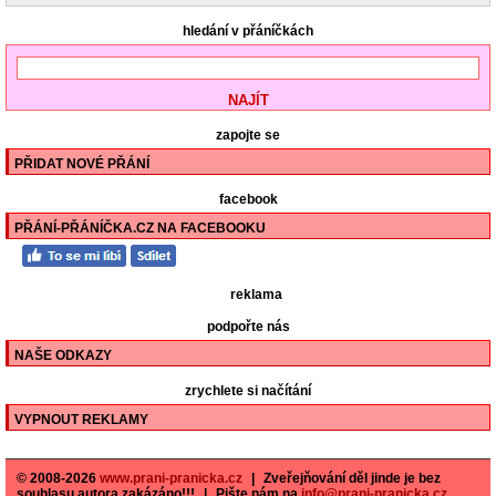
hledání v přáníčkách
zapojte se
PŘIDAT NOVÉ PŘÁNÍ
facebook
PŘÁNÍ-PŘÁNÍČKA.CZ NA FACEBOOKU
reklama
podpořte nás
NAŠE ODKAZY
zrychlete si načítání
VYPNOUT REKLAMY
© 2008-2026
www.prani-pranicka.cz
|
Zveřejňování děl jinde je bez
souhlasu autora zakázáno!!!
|
Pište nám na
info@prani-pranicka.cz