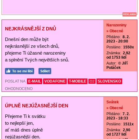
REKLAMA
Narozeniny
NEJKRÁSNĚJŠÍ Z DNŮ
» Obecné
Přidáno:
8. 2.
Dnešní den může být
2023 - 20:00
nejkrásnější ze všech dnů,
Posláno:
1550x
přejeme Ti úžasné narozeniny
Známka:
2,92
od 1753 lidí
a splnění Tvých největších snů.
Autor:
© Jiří
Poláček
POSLAT NA
E-MAIL
VODAFONE
T-MOBILE
SLOVENSKO
O2
OHODNOCENO
Svátek
ÚPLNĚ NEJÚŽASNĚJŠÍ DEN
» Obecné
Přidáno:
7. 2.
Přejeme Ti k svátku
2023 - 18:33
to nejlepší jen,
Posláno:
1511x
ať máš dnes úplně
Známka:
2,90
od 1727 lidí
nejúžasnější den.