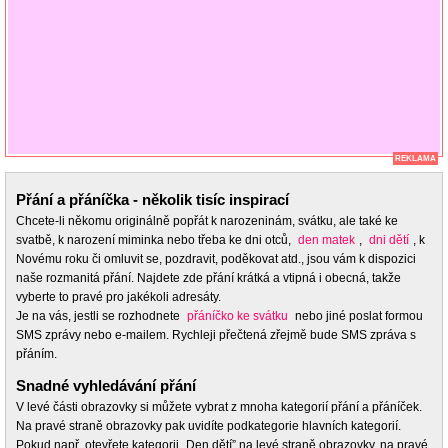
REKLAMA
Přání a přáníčka - několik tisíc inspirací
Chcete-li někomu originálně popřát k narozeninám, svátku, ale také ke
svatbě, k narození miminka nebo třeba ke dni otců,
den matek
,
dni dětí
, k
Novému roku či omluvit se, pozdravit, poděkovat atd., jsou vám k dispozici
naše rozmanitá přání. Najdete zde přání krátká a vtipná i obecná, takže
vyberte to pravé pro jakékoli adresáty.
Je na vás, jestli se rozhodnete
přáníčko ke svátku
nebo jiné poslat formou
SMS zprávy nebo e-mailem. Rychleji přečtená zřejmě bude SMS zpráva s
přáním.
Snadné vyhledávání přání
V levé části obrazovky si můžete vybrat z mnoha kategorií přání a přáníček.
Na pravé straně obrazovky pak uvidíte podkategorie hlavních kategorií.
Pokud např. otevřete kategorii „Den dětí” na levé straně obrazovky, na pravé