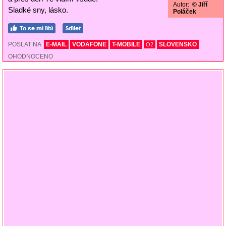
Autor:
© Jiří
Sladké sny, lásko.
Poláček
POSLAT NA
E-MAIL
VODAFONE
T-MOBILE
SLOVENSKO
O2
OHODNOCENO