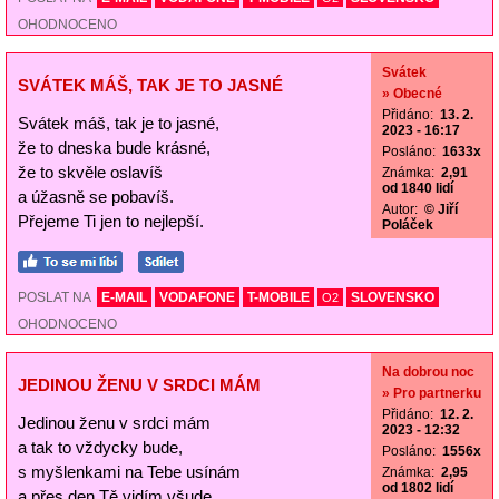
OHODNOCENO
Svátek
SVÁTEK MÁŠ, TAK JE TO JASNÉ
» Obecné
Přidáno:
13. 2.
Svátek máš, tak je to jasné,
2023 - 16:17
že to dneska bude krásné,
Posláno:
1633x
že to skvěle oslavíš
Známka:
2,91
od 1840 lidí
a úžasně se pobavíš.
Autor:
© Jiří
Přejeme Ti jen to nejlepší.
Poláček
POSLAT NA
E-MAIL
VODAFONE
T-MOBILE
SLOVENSKO
O2
OHODNOCENO
Na dobrou noc
JEDINOU ŽENU V SRDCI MÁM
» Pro partnerku
Přidáno:
12. 2.
Jedinou ženu v srdci mám
2023 - 12:32
a tak to vždycky bude,
Posláno:
1556x
s myšlenkami na Tebe usínám
Známka:
2,95
od 1802 lidí
a přes den Tě vidím všude.