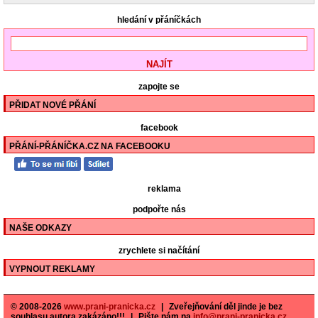
hledání v přáníčkách
zapojte se
PŘIDAT NOVÉ PŘÁNÍ
facebook
PŘÁNÍ-PŘÁNÍČKA.CZ NA FACEBOOKU
reklama
podpořte nás
NAŠE ODKAZY
zrychlete si načítání
VYPNOUT REKLAMY
© 2008-2026
www.prani-pranicka.cz
|
Zveřejňování děl jinde je bez
souhlasu autora zakázáno!!!
|
Pište nám na
info@prani-pranicka.cz