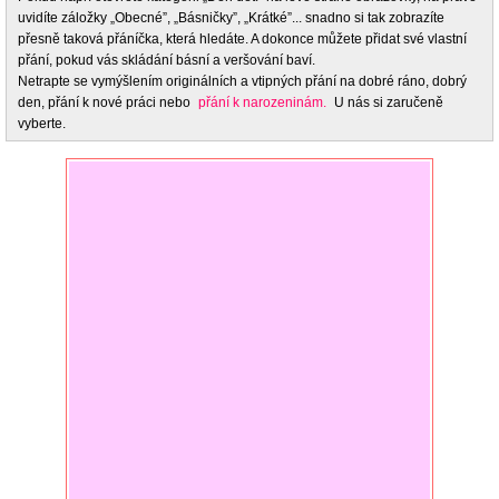
uvidíte záložky „Obecné”, „Básničky”, „Krátké”... snadno si tak zobrazíte
přesně taková přáníčka, která hledáte. A dokonce můžete přidat své vlastní
přání, pokud vás skládání básní a veršování baví.
Netrapte se vymýšlením originálních a vtipných přání na dobré ráno, dobrý
den, přání k nové práci nebo
přání k narozeninám.
U nás si zaručeně
vyberte.