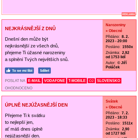
REKLAMA
Narozeniny
NEJKRÁSNĚJŠÍ Z DNŮ
» Obecné
Přidáno:
8. 2.
Dnešní den může být
2023 - 20:00
nejkrásnější ze všech dnů,
Posláno:
1550x
přejeme Ti úžasné narozeniny
Známka:
2,92
od 1753 lidí
a splnění Tvých největších snů.
Autor:
© Jiří
Poláček
POSLAT NA
E-MAIL
VODAFONE
T-MOBILE
SLOVENSKO
O2
OHODNOCENO
Svátek
ÚPLNĚ NEJÚŽASNĚJŠÍ DEN
» Obecné
Přidáno:
7. 2.
Přejeme Ti k svátku
2023 - 18:33
to nejlepší jen,
Posláno:
1511x
ať máš dnes úplně
Známka:
2,90
od 1727 lidí
nejúžasnější den.