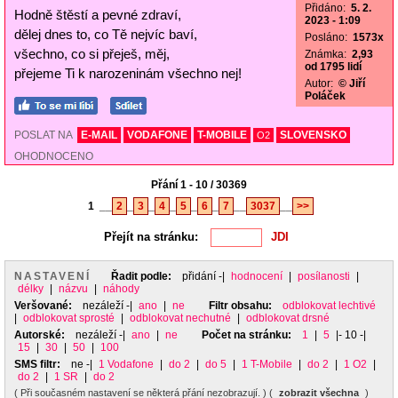
Přidáno:
5. 2.
Hodně štěstí a pevné zdraví,
2023 - 1:09
dělej dnes to, co Tě nejvíc baví,
Posláno:
1573x
všechno, co si přeješ, měj,
Známka:
2,93
od 1795 lidí
přejeme Ti k narozeninám všechno nej!
Autor:
© Jiří
Poláček
POSLAT NA
E-MAIL
VODAFONE
T-MOBILE
SLOVENSKO
O2
OHODNOCENO
Přání 1 - 10 / 30369
1
__
2
_
3
_
4
_
5
_
6
_
7
__
3037
__
>>
Přejít na stránku:
NASTAVENÍ
Řadit podle:
přidání
-|
hodnocení
|
posílanosti
|
délky
|
názvu
|
náhody
Veršované:
nezáleží
-|
ano
|
ne
Filtr obsahu:
odblokovat lechtivé
|
odblokovat sprosté
|
odblokovat nechutné
|
odblokovat drsné
Autorské:
nezáleží
-|
ano
|
ne
Počet na stránku:
1
|
5
|- 10 -|
15
|
30
|
50
|
100
SMS filtr:
ne
-|
1 Vodafone
|
do 2
|
do 5
|
1 T-Mobile
|
do 2
|
1 O2
|
do 2
|
1 SR
|
do 2
( Při současném nastavení se některá přání nezobrazují. ) (
zobrazit všechna
)