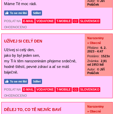
Autor:
© Jiří
Máme Tě moc rádi.
Poláček
POSLAT NA
E-MAIL
VODAFONE
T-MOBILE
SLOVENSKO
O2
OHODNOCENO
Narozeniny
UŽÍVEJ SI CELÝ DEN
» Obecné
Přidáno:
6. 2.
Užívej si celý den,
2023 - 4:47
jako by byl jeden sen,
Posláno:
1523x
my Ti k těm narozeninám přejeme srdečně,
Známka:
2,91
od 1953 lidí
hodně štěstí, pevné zdraví a ať se máš
Autor:
© Jiří
báječně.
Poláček
POSLAT NA
E-MAIL
VODAFONE
T-MOBILE
SLOVENSKO
O2
OHODNOCENO
Narozeniny
DĚLEJ TO, CO TĚ NEJVÍC BAVÍ
» Obecné