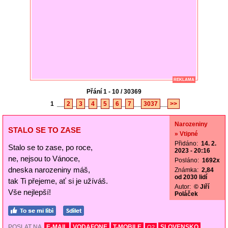
REKLAMA
Přání 1 - 10 / 30369
1
__
2
_
3
_
4
_
5
_
6
_
7
__
3037
__
>>
Narozeniny
STALO SE TO ZASE
» Vtipné
Přidáno:
14. 2.
Stalo se to zase, po roce,
2023 - 20:16
ne, nejsou to Vánoce,
Posláno:
1692x
dneska narozeniny máš,
Známka:
2,84
od 2030 lidí
tak Ti přejeme, ať si je užíváš.
Autor:
© Jiří
Vše nejlepší!
Poláček
POSLAT NA
E-MAIL
VODAFONE
T-MOBILE
SLOVENSKO
O2