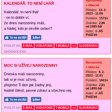
Narozeniny
KALENDÁŘ, TO NENÍ LHÁŘ
» Obecné
Přidáno:
10. 2.
Kalendář, to není lhář
2023 - 11:06
- on to dobře ví,
Posláno:
1572x
že dnes narozeniny máš,
Známka:
2,86
od 1985 lidí
a hádej, kdo je skvěle oslaví?
Autor:
© Jiří
Poláček
POSLAT NA
E-MAIL
VODAFONE
T-MOBILE
SLOVENSKO
O2
OHODNOCENO
Narozeniny
MOC SI UŽÍVEJ NAROZENINY
» Obecné
Přidáno:
9. 2.
Dneska máš narozeniny,
2023 - 11:51
tak si je moc užívej,
Posláno:
1601x
přejeme Ti den jak žádný jiný,
Známka:
2,91
od 1855 lidí
hodně štěstí, pevné zdraví a všechno nej.
Autor:
© Jiří
Poláček
POSLAT NA
E-MAIL
VODAFONE
T-MOBILE
SLOVENSKO
O2