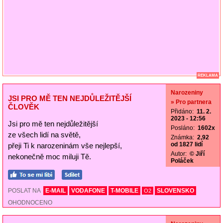
REKLAMA
Narozeniny
JSI PRO MĚ TEN NEJDŮLEŽITĚJŠÍ
» Pro partnera
ČLOVĚK
Přidáno:
11. 2.
2023 - 12:56
Jsi pro mě ten nejdůležitější
Posláno:
1602x
ze všech lidí na světě,
Známka:
2,92
od 1827 lidí
přeji Ti k narozeninám vše nejlepší,
Autor:
© Jiří
nekonečně moc miluji Tě.
Poláček
POSLAT NA
E-MAIL
VODAFONE
T-MOBILE
SLOVENSKO
O2
OHODNOCENO