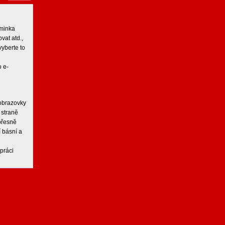
iminka
vat atd.,
vyberte to
 e-
 obrazovky
 straně
 přesně
í básní a
práci