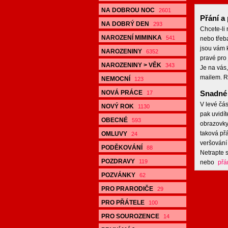
NA DOBROU NOC
2601
Přání a 
NA DOBRÝ DEN
293
Chcete-li
NAROZENÍ MIMINKA
541
nebo třeb
jsou vám k
NAROZENINY
6352
pravé pro 
NAROZENINY > VĚK
343
Je na vás,
mailem. R
NEMOCNÍ
123
NOVÁ PRÁCE
Snadné 
17
V levé čás
NOVÝ ROK
1130
pak uvidít
OBECNÉ
593
obrazovky,
taková přá
OMLUVY
24
veršování 
PODĚKOVÁNÍ
88
Netrapte s
POZDRAVY
119
nebo
přá
POZVÁNKY
62
PRO PRARODIČE
29
PRO PŘÁTELE
100
PRO SOUROZENCE
14