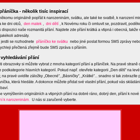
přáníčka - několik tisíc inspirací
 někomu originálně popřát k narozeninám, svátku, ale také ke svatbě, k narození m
a ke dni otců,
den matek
,
dni dětí
, k Novému roku či omluvit se, pozdravit, poděko
 dispozici naše rozmanitá přání. Najdete zde přání krátká a vtipná i obecná, takže 
jakékoli adresáty.
 jestli se rozhodnete
přáníčko ke svátku
nebo jiné poslat formou SMS zprávy nebo
ychleji přečtená zřejmě bude SMS zpráva s přáním.
vyhledávání přání
ti obrazovky si můžete vybrat z mnoha kategorií přání a přáníček. Na pravé straně
e podkategorie hlavních kategorií. Pokud např. otevřete kategorii „Den dětí” na levé
 na pravé uvidíte záložky „Obecné”, „Básničky”, „Krátké”... snadno si tak zobrazíte
níčka, která hledáte. A dokonce můžete přidat své vlastní přání, pokud vás skládán
baví.
e vymýšlením originálních a vtipných přání na dobré ráno, dobrý den, přání k nové 
ní k narozeninám.
U nás si zaručeně vyberte.