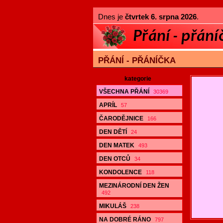
Dnes je
čtvrtek 6. srpna 2026
.
PŘÁNÍ - PŘÁNÍČKA
kategorie
VŠECHNA PŘÁNÍ
30369
APRÍL
57
ČARODĚJNICE
166
DEN DĚTÍ
24
DEN MATEK
493
DEN OTCŮ
34
KONDOLENCE
118
MEZINÁRODNÍ DEN ŽEN
492
MIKULÁŠ
238
NA DOBRÉ RÁNO
797