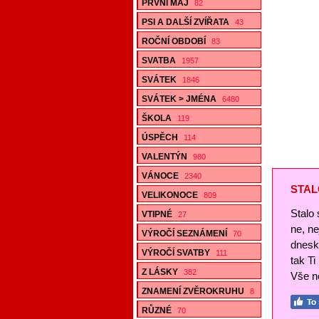
PRVNÍ MÁJ
82
PSI A DALŠÍ ZVÍŘATA
43
ROČNÍ OBDOBÍ
83
SVATBA
1957
SVÁTEK
1846
SVÁTEK > JMÉNA
6480
ŠKOLA
119
ÚSPĚCH
114
VALENTÝN
980
VÁNOCE
2340
STAL
VELIKONOCE
809
Stalo 
VTIPNÉ
27
ne, n
VÝROČÍ SEZNÁMENÍ
70
dnesk
VÝROČÍ SVATBY
111
tak Ti
Z LÁSKY
382
Vše ne
ZNAMENÍ ZVĚROKRUHU
8
RŮZNÉ
70