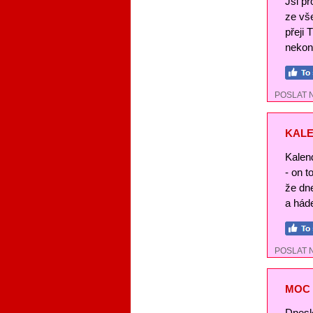
Jsi pr
ze vše
přeji 
nekon
POSLAT 
KALE
Kalend
- on t
že dn
a háde
POSLAT 
MOC 
Dnesk