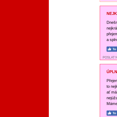
NEJK
Dnešn
nejkr
přeje
a spl
POSLAT 
ÚPLN
Přeje
to nej
ať má
nejúž
Máme 