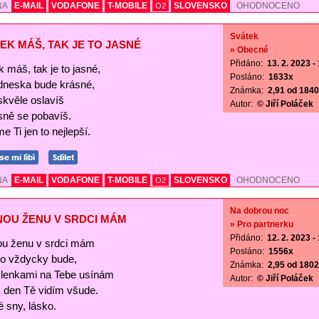
NA
E-MAIL
VODAFONE
T-MOBILE
SLOVENSKO
OHODNOCENO
O2
Svátek
EK MÁŠ, TAK JE TO JASNÉ
» Obecné
Přidáno:
13. 2. 2023 -
 máš, tak je to jasné,
Posláno:
1633x
 dneska bude krásné,
Známka:
2,91 od 1840 
skvěle oslavíš
Autor:
© Jiří Poláček
sně se pobavíš.
e Ti jen to nejlepší.
NA
E-MAIL
VODAFONE
T-MOBILE
SLOVENSKO
OHODNOCENO
O2
Na dobrou noc
NOU ŽENU V SRDCI MÁM
» Pro partnerku
Přidáno:
12. 2. 2023 -
ou ženu v srdci mám
Posláno:
1556x
 to vždycky bude,
Známka:
2,95 od 1802 
lenkami na Tebe usínám
Autor:
© Jiří Poláček
s den Tě vidím všude.
 sny, lásko.