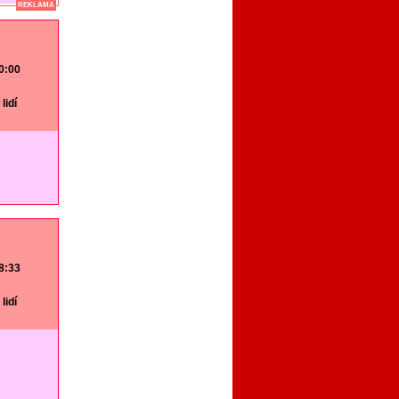
REKLAMA
20:00
lidí
18:33
lidí