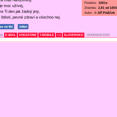
Posláno:
1601x
 je moc užívej,
Známka:
2,91 od 1855 
e Ti den jak žádný jiný,
Autor:
© Jiří Poláček
štěstí, pevné zdraví a všechno nej.
NA
E-MAIL
VODAFONE
T-MOBILE
SLOVENSKO
OHODNOCENO
O2