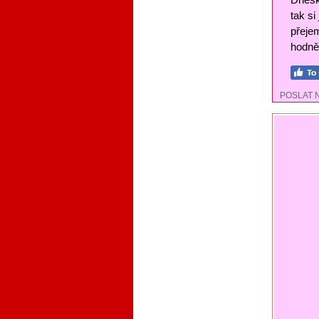
tak si
přejem
hodně 
POSLAT 