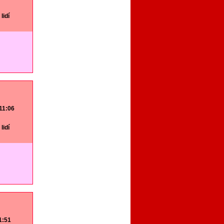
lidí
 11:06
lidí
11:51