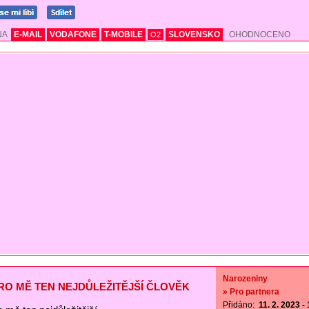
NA
E-MAIL
VODAFONE
T-MOBILE
SLOVENSKO
OHODNOCENO
O2
Narozeniny
PRO MĚ TEN NEJDŮLEŽITĚJŠÍ ČLOVĚK
» Pro partnera
Přidáno:
11. 2. 2023 -