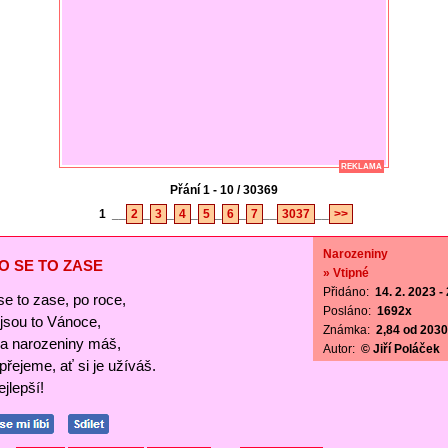
REKLAMA
Přání 1 - 10 / 30369
1
__
2
_
3
_
4
_
5
_
6
_
7
__
3037
__
>>
Narozeniny
O SE TO ZASE
» Vtipné
Přidáno:
14. 2. 2023 -
se to zase, po roce,
Posláno:
1692x
ejsou to Vánoce,
Známka:
2,84 od 2030 
a narozeniny máš,
Autor:
© Jiří Poláček
 přejeme, ať si je užíváš.
jlepší!