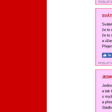
POSLAT 
SVÁT
Svátek
že to
že to 
a úža
Přejem
POSLAT 
JEDI
Jedin
a tak
s myš
a pře
Sladké