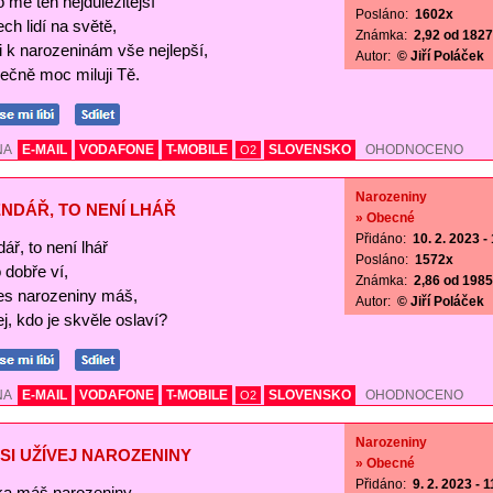
o mě ten nejdůležitější
Posláno:
1602x
ch lidí na světě,
Známka:
2,92 od 1827 
Ti k narozeninám vše nejlepší,
Autor:
© Jiří Poláček
ečně moc miluji Tě.
NA
E-MAIL
VODAFONE
T-MOBILE
SLOVENSKO
OHODNOCENO
O2
Narozeniny
NDÁŘ, TO NENÍ LHÁŘ
» Obecné
Přidáno:
10. 2. 2023 -
ář, to není lhář
Posláno:
1572x
o dobře ví,
Známka:
2,86 od 1985 
es narozeniny máš,
Autor:
© Jiří Poláček
j, kdo je skvěle oslaví?
NA
E-MAIL
VODAFONE
T-MOBILE
SLOVENSKO
OHODNOCENO
O2
Narozeniny
SI UŽÍVEJ NAROZENINY
» Obecné
Přidáno:
9. 2. 2023 - 
a máš narozeniny,