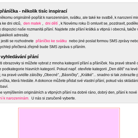
přáníčka - několik tisíc inspirací
 někomu originálně popřát k narozeninám, svátku, ale také ke svatbě, k narození m
a ke dni otců,
den matek
,
dni dětí
, k Novému roku či omluvit se, pozdravit, poděko
 dispozici naše rozmanitá přání. Najdete zde přání krátká a vtipná i obecná, takže 
jakékoli adresáty.
 jestli se rozhodnete
přáníčko ke svátku
nebo jiné poslat formou SMS zprávy nebo
ychleji přečtená zřejmě bude SMS zpráva s přáním.
vyhledávání přání
ti obrazovky si můžete vybrat z mnoha kategorií přání a přáníček. Na pravé straně
e podkategorie hlavních kategorií. Pokud např. otevřete kategorii „Den dětí” na levé
 na pravé uvidíte záložky „Obecné”, „Básničky”, „Krátké”... snadno si tak zobrazíte
níčka, která hledáte. A dokonce můžete přidat své vlastní přání, pokud vás skládán
baví.
e vymýšlením originálních a vtipných přání na dobré ráno, dobrý den, přání k nové 
ní k narozeninám.
U nás si zaručeně vyberte.