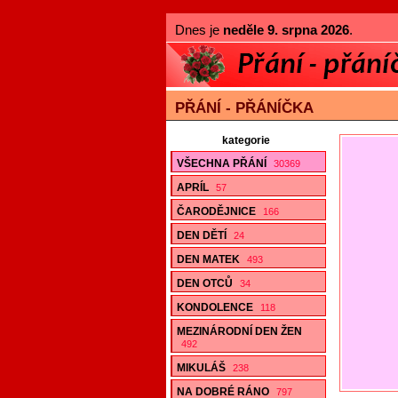
Dnes je
neděle 9. srpna 2026
.
PŘÁNÍ - PŘÁNÍČKA
kategorie
VŠECHNA PŘÁNÍ
30369
APRÍL
57
ČARODĚJNICE
166
DEN DĚTÍ
24
DEN MATEK
493
DEN OTCŮ
34
KONDOLENCE
118
MEZINÁRODNÍ DEN ŽEN
492
MIKULÁŠ
238
NA DOBRÉ RÁNO
797