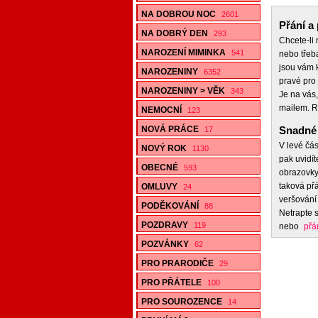
NA DOBROU NOC
2601
Přání a 
NA DOBRÝ DEN
293
Chcete-li
NAROZENÍ MIMINKA
541
nebo třeb
jsou vám k
NAROZENINY
6352
pravé pro 
NAROZENINY > VĚK
343
Je na vás,
mailem. R
NEMOCNÍ
123
NOVÁ PRÁCE
Snadné 
17
V levé čás
NOVÝ ROK
1130
pak uvidít
OBECNÉ
593
obrazovky,
taková přá
OMLUVY
24
veršování 
PODĚKOVÁNÍ
88
Netrapte s
POZDRAVY
119
nebo
přá
POZVÁNKY
62
PRO PRARODIČE
29
PRO PŘÁTELE
100
PRO SOUROZENCE
14