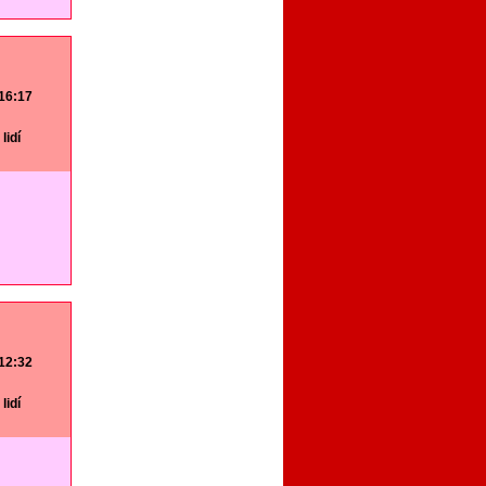
 16:17
lidí
 12:32
lidí