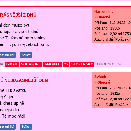
Narozeniny
RÁSNĚJŠÍ Z DNŮ
» Obecné
Přidáno:
8. 2. 2023 - 
í den může být
Posláno:
1550x
ásnější ze všech dnů,
Známka:
2,92 od 1753 
me Ti úžasné narozeniny
Autor:
© Jiří Poláček
nění Tvých největších snů.
NA
E-MAIL
VODAFONE
T-MOBILE
SLOVENSKO
OHODNOCENO
O2
Svátek
Ě NEJÚŽASNĚJŠÍ DEN
» Obecné
Přidáno:
7. 2. 2023 - 
me Ti k svátku
Posláno:
1511x
lepší jen,
Známka:
2,90 od 1727 
š dnes úplně
Autor:
© Jiří Poláček
asnější den.
Tě moc rádi.