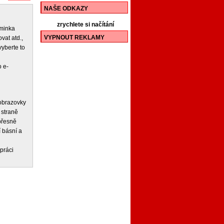
NAŠE ODKAZY
zrychlete si načítání
iminka
VYPNOUT REKLAMY
vat atd.,
vyberte to
 e-
 obrazovky
 straně
 přesně
í básní a
práci