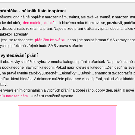
přáníčka - několik tisíc inspirací
 někomu originálně popřát k narozeninám, svátku, ale také ke svatbě, k narození m
a ke dni otců,
den matek
,
dni dětí
, k Novému roku či omluvit se, pozdravit, poděko
 dispozici naše rozmanitá přání. Najdete zde přání krátká a vtipná i obecná, takže 
jakékoli adresáty.
 jestli se rozhodnete
přáníčko ke svátku
nebo jiné poslat formou SMS zprávy nebo
ychleji přečtená zřejmě bude SMS zpráva s přáním.
vyhledávání přání
ti obrazovky si můžete vybrat z mnoha kategorií přání a přáníček. Na pravé straně
e podkategorie hlavních kategorií. Pokud např. otevřete kategorii „Den dětí” na levé
 na pravé uvidíte záložky „Obecné”, „Básničky”, „Krátké”... snadno si tak zobrazíte
níčka, která hledáte. A dokonce můžete přidat své vlastní přání, pokud vás skládán
baví.
e vymýšlením originálních a vtipných přání na dobré ráno, dobrý den, přání k nové 
ní k narozeninám.
U nás si zaručeně vyberte.