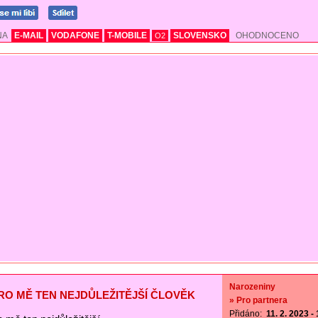
NA
E-MAIL
VODAFONE
T-MOBILE
SLOVENSKO
OHODNOCENO
O2
Narozeniny
PRO MĚ TEN NEJDŮLEŽITĚJŠÍ ČLOVĚK
» Pro partnera
Přidáno:
11. 2. 2023 -