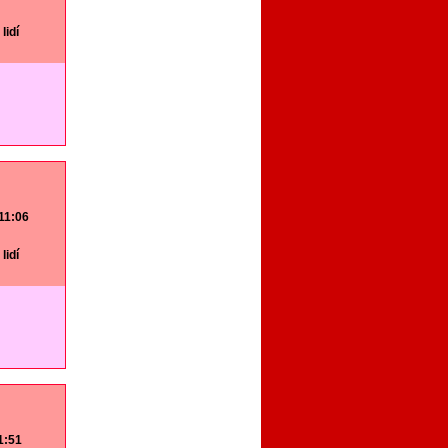
lidí
 11:06
lidí
11:51