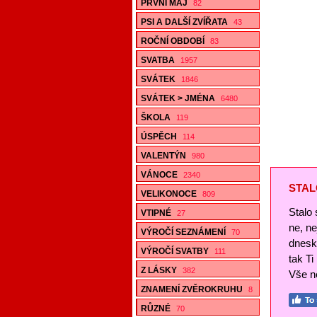
PRVNÍ MÁJ
82
PSI A DALŠÍ ZVÍŘATA
43
ROČNÍ OBDOBÍ
83
SVATBA
1957
SVÁTEK
1846
SVÁTEK > JMÉNA
6480
ŠKOLA
119
ÚSPĚCH
114
VALENTÝN
980
VÁNOCE
2340
STAL
VELIKONOCE
809
Stalo 
VTIPNÉ
27
ne, n
VÝROČÍ SEZNÁMENÍ
70
dnesk
VÝROČÍ SVATBY
111
tak Ti
Z LÁSKY
382
Vše ne
ZNAMENÍ ZVĚROKRUHU
8
RŮZNÉ
70