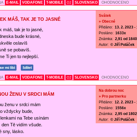
NA
E-MAIL
VODAFONE
T-MOBILE
SLOVENSKO
OHODNOCENO
O2
Svátek
EK MÁŠ, TAK JE TO JASNÉ
» Obecné
Přidáno:
13. 2. 2023 -
 máš, tak je to jasné,
Posláno:
1633x
 dneska bude krásné,
Známka:
2,91 od 1840 
skvěle oslavíš
Autor:
© Jiří Poláček
sně se pobavíš.
e Ti jen to nejlepší.
NA
E-MAIL
VODAFONE
T-MOBILE
SLOVENSKO
OHODNOCENO
O2
Na dobrou noc
NOU ŽENU V SRDCI MÁM
» Pro partnerku
Přidáno:
12. 2. 2023 -
ou ženu v srdci mám
Posláno:
1556x
 to vždycky bude,
Známka:
2,95 od 1802 
lenkami na Tebe usínám
Autor:
© Jiří Poláček
s den Tě vidím všude.
 sny, lásko.