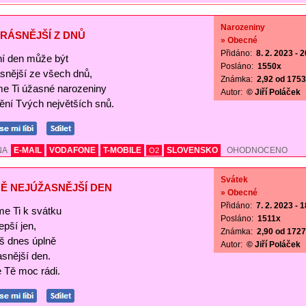
Narozeniny
RÁSNĚJŠÍ Z DNŮ
» Obecné
Přidáno:
8. 2. 2023 - 
í den může být
Posláno:
1550x
ásnější ze všech dnů,
Známka:
2,92 od 1753 
me Ti úžasné narozeniny
Autor:
© Jiří Poláček
nění Tvých největších snů.
NA
E-MAIL
VODAFONE
T-MOBILE
SLOVENSKO
OHODNOCENO
O2
Svátek
Ě NEJÚŽASNĚJŠÍ DEN
» Obecné
Přidáno:
7. 2. 2023 - 
me Ti k svátku
Posláno:
1511x
lepší jen,
Známka:
2,90 od 1727 
š dnes úplně
Autor:
© Jiří Poláček
asnější den.
Tě moc rádi.