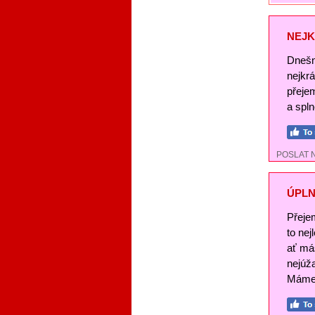
NEJK
Dnešn
nejkr
přeje
a spl
POSLAT 
ÚPLN
Přeje
to nej
ať má
nejúž
Máme 