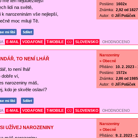
o mě ten nejdůležitější
Posláno:
1602x
ch lidí na světě,
Známka:
2,92 od 1827 
Ti k narozeninám vše nejlepší,
Autor:
© Jiří Poláček
ečně moc miluji Tě.
NA
E-MAIL
VODAFONE
T-MOBILE
SLOVENSKO
OHODNOCENO
O2
Narozeniny
NDÁŘ, TO NENÍ LHÁŘ
» Obecné
Přidáno:
10. 2. 2023 -
ář, to není lhář
Posláno:
1572x
o dobře ví,
Známka:
2,86 od 1985 
es narozeniny máš,
Autor:
© Jiří Poláček
j, kdo je skvěle oslaví?
NA
E-MAIL
VODAFONE
T-MOBILE
SLOVENSKO
OHODNOCENO
O2
Narozeniny
SI UŽÍVEJ NAROZENINY
» Obecné
Přidáno:
9. 2. 2023 - 
a máš narozeniny,