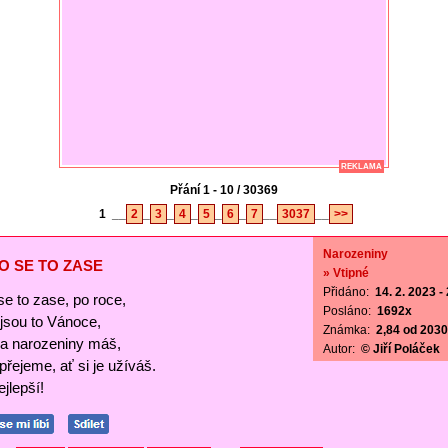
REKLAMA
Přání 1 - 10 / 30369
1
__
2
_
3
_
4
_
5
_
6
_
7
__
3037
__
>>
Narozeniny
O SE TO ZASE
» Vtipné
Přidáno:
14. 2. 2023 -
se to zase, po roce,
Posláno:
1692x
ejsou to Vánoce,
Známka:
2,84 od 2030 
a narozeniny máš,
Autor:
© Jiří Poláček
 přejeme, ať si je užíváš.
jlepší!