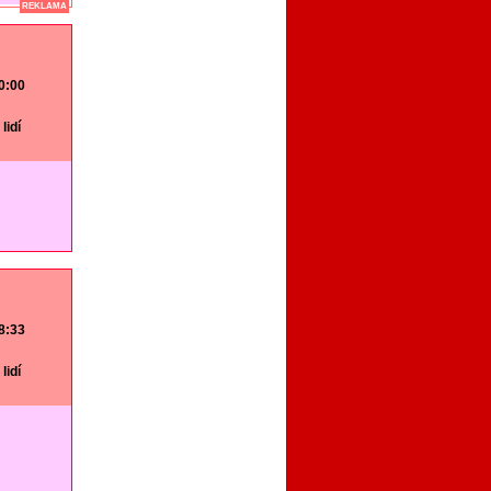
REKLAMA
20:00
lidí
18:33
lidí