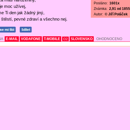
Posláno:
1601x
 je moc užívej,
Známka:
2,91 od 1855 
e Ti den jak žádný jiný,
Autor:
© Jiří Poláček
štěstí, pevné zdraví a všechno nej.
NA
E-MAIL
VODAFONE
T-MOBILE
SLOVENSKO
OHODNOCENO
O2