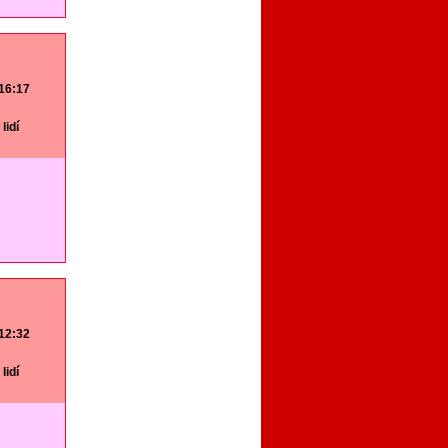
 16:17
lidí
 12:32
lidí