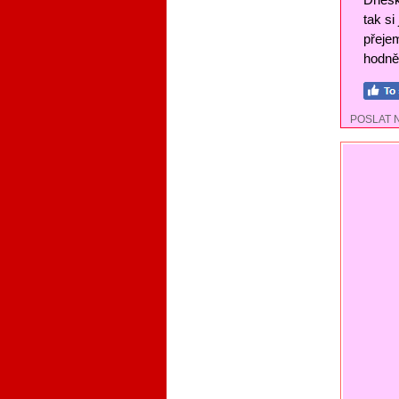
tak si
přejem
hodně 
POSLAT 