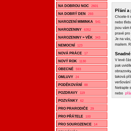
NA DOBROU NOC
2601
Přání a 
NA DOBRÝ DEN
293
Chcete-li
NAROZENÍ MIMINKA
541
nebo třeb
jsou vám k
NAROZENINY
6352
pravé pro 
NAROZENINY > VĚK
343
Je na vás,
mailem. R
NEMOCNÍ
123
NOVÁ PRÁCE
Snadné 
17
V levé čás
NOVÝ ROK
1130
pak uvidít
OBECNÉ
593
obrazovky,
taková přá
OMLUVY
24
veršování 
PODĚKOVÁNÍ
88
Netrapte s
POZDRAVY
119
nebo
přá
POZVÁNKY
62
PRO PRARODIČE
29
PRO PŘÁTELE
100
PRO SOUROZENCE
14