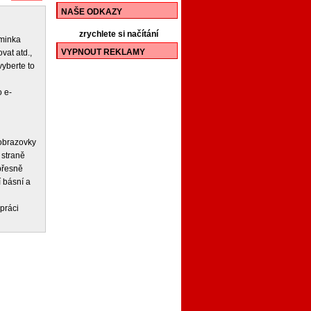
NAŠE ODKAZY
zrychlete si načítání
iminka
VYPNOUT REKLAMY
vat atd.,
vyberte to
 e-
 obrazovky
 straně
 přesně
í básní a
práci