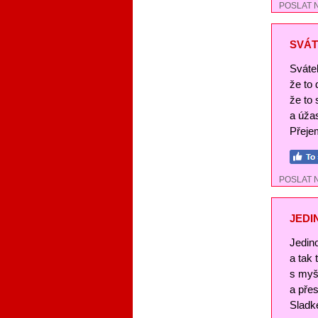
POSLAT 
SVÁT
Svátek
že to
že to 
a úža
Přejem
POSLAT 
JEDI
Jedin
a tak
s myš
a pře
Sladké