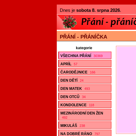
Dnes je
sobota 8. srpna 2026
.
PŘÁNÍ - PŘÁNÍČKA
kategorie
VŠECHNA PŘÁNÍ
30369
APRÍL
57
ČARODĚJNICE
166
DEN DĚTÍ
24
DEN MATEK
493
DEN OTCŮ
34
KONDOLENCE
118
MEZINÁRODNÍ DEN ŽEN
492
MIKULÁŠ
238
NA DOBRÉ RÁNO
797