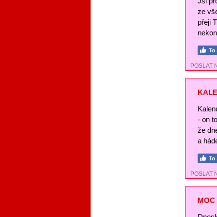
Jsi pr
ze vše
přeji 
nekon
POSLAT 
KALE
Kalend
- on t
že dn
a háde
POSLAT 
MOC 
Dnesk